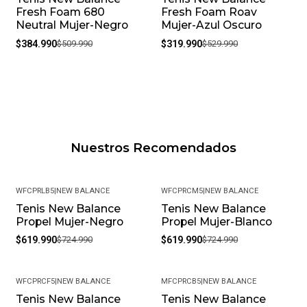
Fresh Foam 680
Fresh Foam Roav
Neutral Mujer-Negro
Mujer-Azul Oscuro
$384.990
$509.990
$319.990
$529.990
Nuestros Recomendados
WFCPRLB5
|
NEW BALANCE
WFCPRCM5
|
NEW BALANCE
Tenis New Balance
Tenis New Balance
-14%
-14%
Propel Mujer-Negro
Propel Mujer-Blanco
$619.990
$724.990
$619.990
$724.990
WFCPRCF5
|
NEW BALANCE
MFCPRCB5
|
NEW BALANCE
Tenis New Balance
Tenis New Balance
-14%
-10%