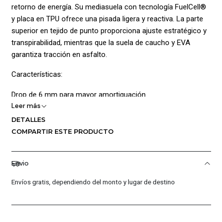
retorno de energía. Su mediasuela con tecnología FuelCell®
y placa en TPU ofrece una pisada ligera y reactiva. La parte
superior en tejido de punto proporciona ajuste estratégico y
transpirabilidad, mientras que la suela de caucho y EVA
garantiza tracción en asfalto.
Características:
Drop de 6 mm para mayor amortiguación
Leer más
Peso ligero de 220 g (talla 9.5)
DETALLES
COMPARTIR ESTE PRODUCTO
Diseño versátil para entrenamientos y competencias
Composición:
Envio
Capellada: 94% textil, 6% sintético
Envíos gratis, dependiendo del monto y lugar de destino
Forro: 100% poliéster
Suela: 60% caucho, 28% EVA, 12% TPU