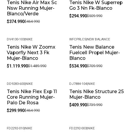
Tenis Nike Air Max Sc
Tenis Nike W Superrep
-19%
-42%
Nsw Running Mujer-
Go 3 Nn Fk-Blanco
Blanco/Verde
$294.990
$509.990
$374.990
$464.990
DV4130-103
|
NIKE
WFCPRLC5
|
NEW BALANCE
Tenis Nike W Zoomx
Tenis New Balance
-25%
-25%
Vaporfly Next 3 Fk
Fuelcell Propel Mujer-
Mujer-Blanco
Blanco
$1.119.990
$1.489.990
$534.990
$709.990
DD9283-600
|
NIKE
DJ7884-104
|
NIKE
Tenis Nike Flex Exp 11
Tenis Nike Structure 25
-35%
-45%
Core Running Mujer-
Mujer-Blanco
Palo De Rosa
$409.990
$739.990
$299.990
$464.990
FD2292-010
|
NIKE
FD2292-003
|
NIKE