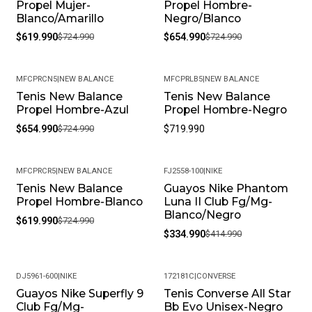
Propel Mujer-
Propel Hombre-
Blanco/Amarillo
Negro/Blanco
$619.990
$724.990
$654.990
$724.990
MFCPRCN5
|
NEW BALANCE
MFCPRLB5
|
NEW BALANCE
Tenis New Balance
Tenis New Balance
-10%
Propel Hombre-Azul
Propel Hombre-Negro
$654.990
$724.990
$719.990
MFCPRCR5
|
NEW BALANCE
FJ2558-100
|
NIKE
Tenis New Balance
Guayos Nike Phantom
-14%
-19%
Propel Hombre-Blanco
Luna II Club Fg/Mg-
Blanco/Negro
$619.990
$724.990
$334.990
$414.990
DJ5961-600
|
NIKE
172181C
|
CONVERSE
Guayos Nike Superfly 9
Tenis Converse All Star
-29%
-41%
Club Fg/Mg-
Bb Evo Unisex-Negro