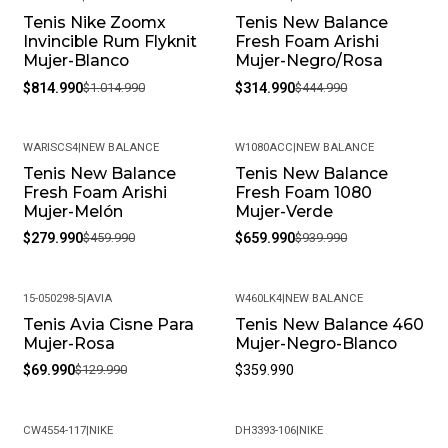
Tenis Nike Zoomx
Tenis New Balance
contáctanos y lo resolveremos.
-20%
-29%
Invincible Rum Flyknit
Fresh Foam Arishi
¿Es posible cambiar la talla?
Mujer-Blanco
Mujer-Negro/Rosa
Claro, aceptamos cambios de talla siempre que el
$814.990
$1.014.990
$314.990
$444.990
producto esté en perfectas condiciones y con su empaque
original.
WARISCS4
|
NEW BALANCE
W1080ACC
|
NEW BALANCE
¿Cuál es su política de devoluciones?
Tenis New Balance
Tenis New Balance
-39%
-30%
Si no estás satisfecho, contamos con una política de
Fresh Foam Arishi
Fresh Foam 1080
devoluciones flexible. Queremos que tu experiencia de
Mujer-Melón
Mujer-Verde
compra sea completamente satisfactoria.
$279.990
$459.990
$659.990
$939.990
15-050298-5
|
AVIA
W460LK4
|
NEW BALANCE
Tenis Avia Cisne Para
Tenis New Balance 460
-46%
Mujer-Rosa
Mujer-Negro-Blanco
$69.990
$129.990
$359.990
CW4554-117
|
NIKE
DH3393-106
|
NIKE