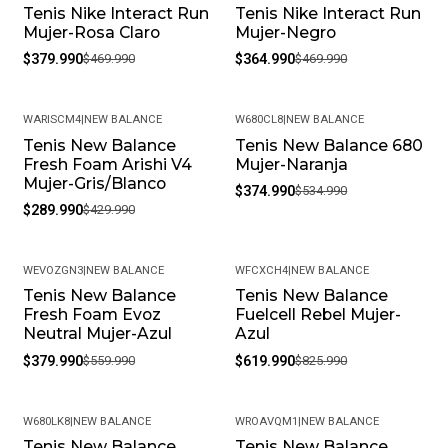
Tenis Nike Interact Run
Tenis Nike Interact Run
-19%
-22%
Mujer-Rosa Claro
Mujer-Negro
$379.990
$469.990
$364.990
$469.990
WARISCM4
|
NEW BALANCE
W680CL8
|
NEW BALANCE
Tenis New Balance
Tenis New Balance 680
-33%
-30%
Fresh Foam Arishi V4
Mujer-Naranja
Mujer-Gris/Blanco
$374.990
$534.990
$289.990
$429.990
WEVOZGN3
|
NEW BALANCE
WFCXCH4
|
NEW BALANCE
Tenis New Balance
Tenis New Balance
-32%
-25%
Fresh Foam Evoz
Fuelcell Rebel Mujer-
Neutral Mujer-Azul
Azul
$379.990
$559.990
$619.990
$825.990
W680LK8
|
NEW BALANCE
WROAVQM1
|
NEW BALANCE
Tenis New Balance
Tenis New Balance
-25%
-40%