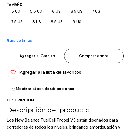
TAMAÑO
5 US
5.5 US
6 US
6.5 US
7 US
7.5 US
8 US
8.5 US
9 US
Guía de tallas
Agregar al Carrito
Comprar ahora
Agregar a la lista de favoritos
Mostrar stock de ubicaciones
DESCRIPCIÓN
Descripción del producto
Los New Balance FuelCell Propel V5 están diseñados para
corredoras de todos los niveles, brindando amortiguación y