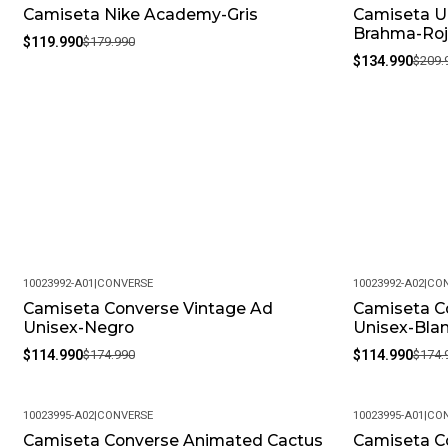
Camiseta Nike Academy-Gris
Camiseta U
-33%
-36%
Brahma-Roj
$119.990
$179.990
$134.990
$209.
10023992-A01
|
CONVERSE
10023992-A02
|
CON
Camiseta Converse Vintage Ad
Camiseta C
-34%
-34%
Unisex-Negro
Unisex-Bla
$114.990
$174.990
$114.990
$174.
10023995-A02
|
CONVERSE
10023995-A01
|
CON
Camiseta Converse Animated Cactus
Camiseta C
-37%
-37%