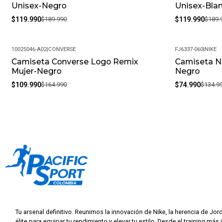
Unisex-Negro
Unisex-Bla
$119.990
$189.990
$119.990
$189.
10025046-A02
|
CONVERSE
FJ6337-060
|
NIKE
Camiseta Converse Logo Remix
Camiseta N
-33%
-44%
Mujer-Negro
Negro
$109.990
$164.990
$74.990
$134.9
Tu arsenal definitivo. Reunimos la innovación de Nike, la herencia de Jor
élite para equipar tu rendimiento y elevar tu estilo. Desde el training más 