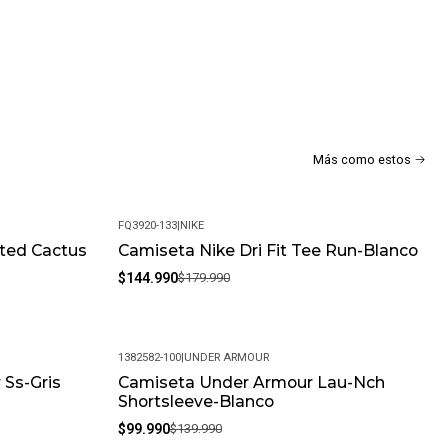
Más como estos
FQ3920-133
|
NIKE
ted Cactus
Camiseta Nike Dri Fit Tee Run-Blanco
-19%
$144.990
$179.990
1382582-100
|
UNDER ARMOUR
 Ss-Gris
Camiseta Under Armour Lau-Nch
-29%
Shortsleeve-Blanco
$99.990
$139.990