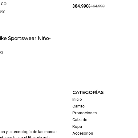
nco
$84.990
$164.990
990
ike Sportswear Niño-
90
CATEGORÍAS
Inicio
Carrito
Promociones
Calzado
Ropa
dan y la tecnología de las marcas
Accesorios
intenso hasta el lifestyle más