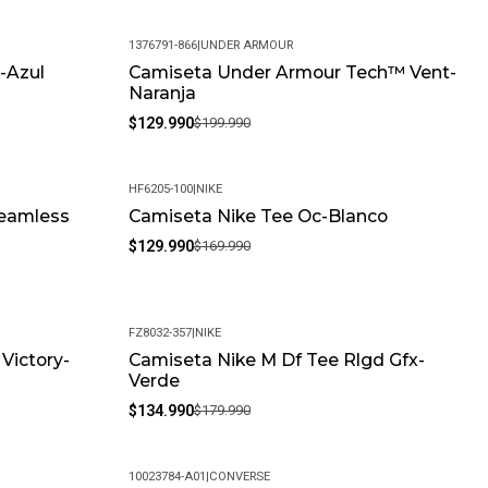
1376791-866
|
UNDER ARMOUR
-Azul
Camiseta Under Armour Tech™ Vent-
-35%
Naranja
$129.990
$199.990
HF6205-100
|
NIKE
eamless
Camiseta Nike Tee Oc-Blanco
-24%
$129.990
$169.990
FZ8032-357
|
NIKE
 Victory-
Camiseta Nike M Df Tee Rlgd Gfx-
-25%
Verde
$134.990
$179.990
10023784-A01
|
CONVERSE