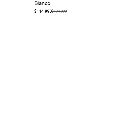
Blanco
$114.990
$174.990