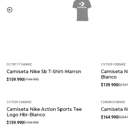
DC7817-716
|
NIKE
CV7539-100
|
NIKE
Camiseta Nike Sb T-Shirt-Marron
Camiseta Ni
-18%
-36%
Blanco
$159.990
$194.990
$139.990
$219.
CV7539-104
|
NIKE
FZ8048-010
|
NIKE
Camiseta Nike Action Sports Tee
Camiseta N
-18%
-20%
Logo Hbr-Blanco
$164.990
$204.
$159.990
$194.990