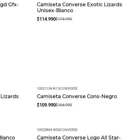
gd Gfx-
Camiseta Converse Exotic Lizards
-34%
Unisex-Blanco
$114.990
$174.990
10021134-A11
|
CONVERSE
 Lizards
Camiseta Converse Cons-Negro
-33%
$109.990
$164.990
10023844-A05
|
CONVERSE
Blanco
Camiseta Converse Logo All Star-
-34%