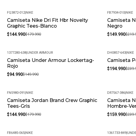
FQ3872-012
|
NIKE
FB7934-010
|
NIKE
Camiseta Nike Dri Fit Hbr Novelty
Camiseta Ni
-19%
-32%
Graphic Tees-Blanco
Negro
$144.990
$179.990
$149.990
$219.
1377280-638
|
UNDER ARMOUR
DH0857-643
|
NIKE
Camiseta Under Armour Lockertag-
Camiseta Po
-37%
-19%
Rojo
$194.990
$239.
$94.990
$149.990
FN5980-091
|
NIKE
DR7567-386
|
NIKE
Camiseta Jordan Brand Crew Graphic
Camiseta Ni
-19%
-33%
Tees-Gris
Hombre-Ve
$144.990
$179.990
$159.990
$239.
FB6485-065
|
NIKE
1361733-849
|
UNDE