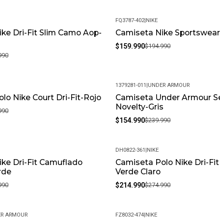
FQ3787-402
|
NIKE
ke Dri-Fit Slim Camo Aop-
Camiseta Nike Sportswear
-18%
$159.990
$194.990
990
1379281-011
|
UNDER ARMOUR
lo Nike Court Dri-Fit-Rojo
Camiseta Under Armour S
-35%
Novelty-Gris
990
$154.990
$239.990
DH0822-361
|
NIKE
ke Dri-Fit Camuflado
Camiseta Polo Nike Dri-Fit
-22%
rde
Verde Claro
990
$214.990
$274.990
R ARMOUR
FZ8032-474
|
NIKE