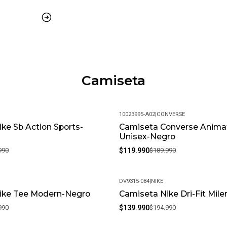
Camiseta
10023995-A02
|
CONVERSE
ke Sb Action Sports-
Camiseta Converse Anima
-37%
Unisex-Negro
990
$119.990
$189.990
DV9315-084
|
NIKE
ike Tee Modern-Negro
Camiseta Nike Dri-Fit Miler
-28%
990
$139.990
$194.990