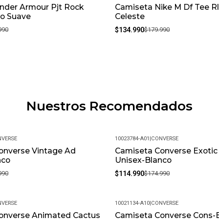
nder Armour Pjt Rock
Camiseta Nike M Df Tee Rl
-25%
o Suave
Celeste
990
$134.990
$179.990
Nuestros Recomendados
VERSE
10023784-A01
|
CONVERSE
onverse Vintage Ad
Camiseta Converse Exotic
-34%
nco
Unisex-Blanco
990
$114.990
$174.990
VERSE
10021134-A10
|
CONVERSE
onverse Animated Cactus
Camiseta Converse Cons-
-48%