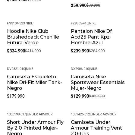
$59.990
$79.990
FN3104-323
|
NIKE
FZ9805-410
|
NIKE
Hoodie Nike Club
Pantalon Nike Df
-19%
-16%
Brushedback Chenille
Acd25 Pant Kpz
Futura-Verde
Hombre-Azul
$334.990
$414.990
$239.990
$284.990
DV9321-010
|
NIKE
DX7906-010
|
NIKE
Camiseta Esqueleto
Camiseta Nike
-24%
Nike Dri-Fit Miler Tank-
Sportswear Essentials
Negro
Mujer-Negro
$179.990
$129.990
$169.990
1350198-017
|
UNDER ARMOUR
1361426-012
|
UNDER ARMOUR
Short Under Armour Fly
Camiseta Under
-23%
-24%
By 2 0 Printed Mujer-
Armour Training Vent
Negro
2.0-Gris