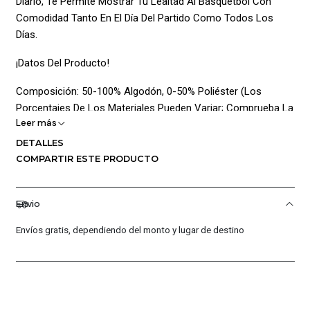
Diario, Te Permite Mostrar Tu Lealtad Al Básquetbol Con
Comodidad Tanto En El Día Del Partido Como Todos Los
Días.
¡Datos Del Producto!
Composición: 50-100% Algodón, 0-50% Poliéster (Los
Porcentajes De Los Materiales Pueden Variar; Comprueba La
Leer más
Etiqueta Para Conocer La Composición Real).
DETALLES
Lavar A Máquina.
COMPARTIR ESTE PRODUCTO
Esta Versión Destaca La ¡Comodidad Y La Funcionalidad! De
La Camiseta, Manteniendo La Información Clave Y
Envio
Presentándola De Manera Clara Y Profesional.
Envíos gratis, dependiendo del monto y lugar de destino