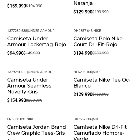
Naranja
$159.990
$194.990
$129.990
$199.990
1377280-638
|
UNDER ARMOUR
DH0857-643
|
NIKE
Camiseta Under
Camiseta Polo Nike
-37%
-19%
Armour Lockertag-Rojo
Court Dri-Fit-Rojo
$94.990
$149.990
$194.990
$239.990
1379281-011
|
UNDER ARMOUR
HF6205-100
|
NIKE
Camiseta Under
Camiseta Nike Tee Oc-
-35%
-24%
Armour Seamless
Blanco
Novelty-Gris
$129.990
$169.990
$154.990
$239.990
FN5980-091
|
NIKE
DR7567-386
|
NIKE
Camiseta Jordan Brand
Camiseta Nike Dri-Fit
-19%
-33%
Crew Graphic Tees-Gris
Camuflado Hombre-
Verde