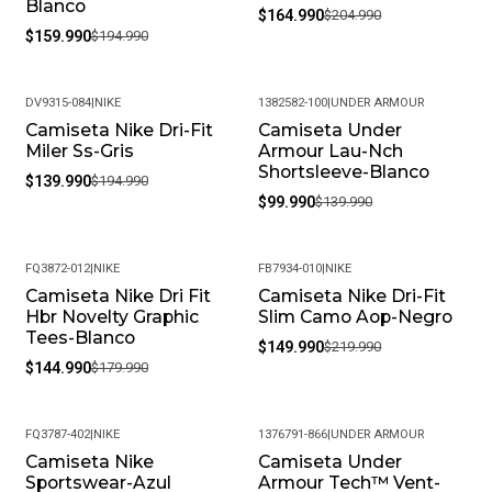
Blanco
$164.990
$204.990
$159.990
$194.990
DV9315-084
|
NIKE
1382582-100
|
UNDER ARMOUR
Camiseta Nike Dri-Fit
Camiseta Under
-28%
-29%
Miler Ss-Gris
Armour Lau-Nch
Shortsleeve-Blanco
$139.990
$194.990
$99.990
$139.990
FQ3872-012
|
NIKE
FB7934-010
|
NIKE
Camiseta Nike Dri Fit
Camiseta Nike Dri-Fit
-19%
-32%
Hbr Novelty Graphic
Slim Camo Aop-Negro
Tees-Blanco
$149.990
$219.990
$144.990
$179.990
FQ3787-402
|
NIKE
1376791-866
|
UNDER ARMOUR
Camiseta Nike
Camiseta Under
-18%
-35%
Sportswear-Azul
Armour Tech™ Vent-