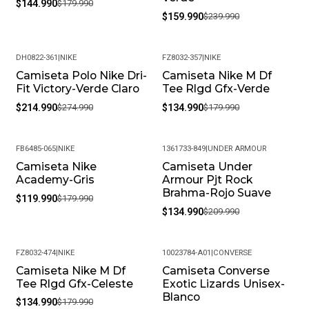
$144.990
$179.990
$159.990
$239.990
DH0822-361
|
NIKE
FZ8032-357
|
NIKE
Camiseta Polo Nike Dri-
Camiseta Nike M Df
-22%
-25%
Fit Victory-Verde Claro
Tee Rlgd Gfx-Verde
$214.990
$274.990
$134.990
$179.990
FB6485-065
|
NIKE
1361733-849
|
UNDER ARMOUR
Camiseta Nike
Camiseta Under
-33%
-36%
Academy-Gris
Armour Pjt Rock
Brahma-Rojo Suave
$119.990
$179.990
$134.990
$209.990
FZ8032-474
|
NIKE
10023784-A01
|
CONVERSE
Camiseta Nike M Df
Camiseta Converse
-25%
-34%
Tee Rlgd Gfx-Celeste
Exotic Lizards Unisex-
Blanco
$134.990
$179.990