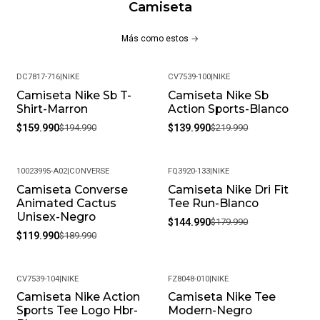
Camiseta
Más como estos
DC7817-716
|
NIKE
CV7539-100
|
NIKE
Camiseta Nike Sb T-
Camiseta Nike Sb
-18%
-36%
Shirt-Marron
Action Sports-Blanco
$159.990
$194.990
$139.990
$219.990
10023995-A02
|
CONVERSE
FQ3920-133
|
NIKE
Camiseta Converse
Camiseta Nike Dri Fit
-37%
-19%
Animated Cactus
Tee Run-Blanco
Unisex-Negro
$144.990
$179.990
$119.990
$189.990
CV7539-104
|
NIKE
FZ8048-010
|
NIKE
Camiseta Nike Action
Camiseta Nike Tee
-18%
-20%
Sports Tee Logo Hbr-
Modern-Negro