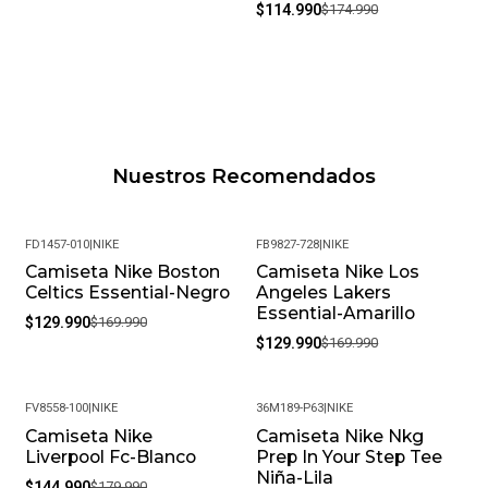
$114.990
$174.990
Nuestros Recomendados
FD1457-010
|
NIKE
FB9827-728
|
NIKE
Camiseta Nike Boston
Camiseta Nike Los
-24%
-24%
Celtics Essential-Negro
Angeles Lakers
Essential-Amarillo
$129.990
$169.990
$129.990
$169.990
FV8558-100
|
NIKE
36M189-P63
|
NIKE
Camiseta Nike
Camiseta Nike Nkg
-19%
-25%
Liverpool Fc-Blanco
Prep In Your Step Tee
Niña-Lila
$144.990
$179.990