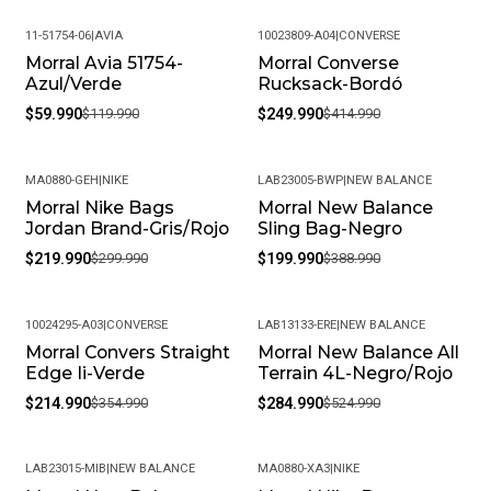
Disciplina: Entrenamiento / Uso Diario
11-51754-06
|
AVIA
10023809-A04
|
CONVERSE
Morral Avia 51754-
Morral Converse
-50%
-40%
Categoría: Athletic Training
Azul/Verde
Rucksack-Bordó
$59.990
$119.990
$249.990
$414.990
Composición: Exterior 100% poliéster, forro completo.
Medidas: Alto 46 cm, ancho 30 cm, profundidad 18 cm.
MA0880-GEH
|
NIKE
LAB23005-BWP
|
NEW BALANCE
Capacidad: 24 litros.
Morral Nike Bags
Morral New Balance
-27%
-49%
Jordan Brand-Gris/Rojo
Sling Bag-Negro
Garantía: 30 días por defectos de fabricación.
$219.990
$299.990
$199.990
$388.990
¡Ventajas de Comprar en Pacific Sport Colombia!:
10024295-A03
|
CONVERSE
LAB13133-ERE
|
NEW BALANCE
Calidad Garantizada: En Pacific Sport Colombia,
Morral Convers Straight
Morral New Balance All
-39%
-46%
ofrecemos solo productos 100% originales, asegurando
Edge Ii-Verde
Terrain 4L-Negro/Rojo
autenticidad y excelencia.
$214.990
$354.990
$284.990
$524.990
Distribuidores Autorizados: Somos distribuidores
autorizados de la marca, lo que nos permite ofrecerte
LAB23015-MIB
|
NEW BALANCE
MA0880-XA3
|
NIKE
las últimas tendencias.