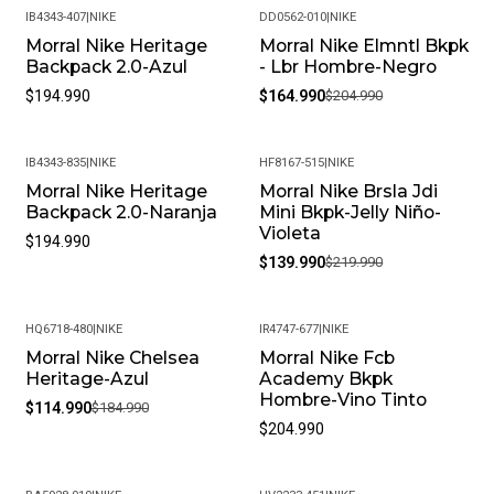
IB4343-407
|
NIKE
DD0562-010
|
NIKE
Morral Nike Heritage
Morral Nike Elmntl Bkpk
-20%
Backpack 2.0-Azul
- Lbr Hombre-Negro
$194.990
$164.990
$204.990
IB4343-835
|
NIKE
HF8167-515
|
NIKE
Morral Nike Heritage
Morral Nike Brsla Jdi
-36%
Backpack 2.0-Naranja
Mini Bkpk-Jelly Niño-
Violeta
$194.990
$139.990
$219.990
HQ6718-480
|
NIKE
IR4747-677
|
NIKE
Morral Nike Chelsea
Morral Nike Fcb
-38%
Heritage-Azul
Academy Bkpk
Nuevo
Hombre-Vino Tinto
$114.990
$184.990
$204.990