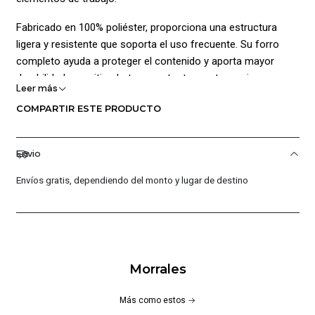
Fabricado en 100% poliéster, proporciona una estructura
ligera y resistente que soporta el uso frecuente. Su forro
completo ayuda a proteger el contenido y aporta mayor
durabilidad, permitiendo transportar tus pertenencias con
Leer más
seguridad y confianza.
COMPARTIR ESTE PRODUCTO
Cuenta con un amplio compartimiento principal que facilita el
almacenamiento de ropa, cuadernos, accesorios deportivos
Envio
o dispositivos electrónicos. Además, incorpora bolsillos
adicionales que permiten mantener organizados los objetos
Envíos gratis, dependiendo del monto y lugar de destino
de uso frecuente y acceder a ellos con mayor facilidad.
Sus correas ajustables y acolchadas favorecen un
transporte cómodo, mientras que el panel posterior ayuda a
brindar una mejor experiencia de uso durante largas
Morrales
jornadas. Gracias a su capacidad de 24 litros, ofrece el
espacio ideal para acompañarte en entrenamientos,
Más como estos
estudios, trabajo o actividades cotidianas.