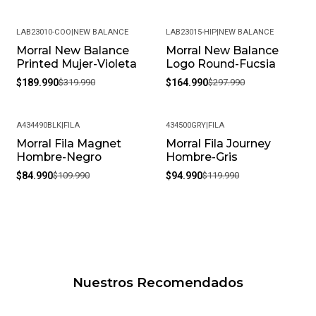
LAB23010-COO
|
NEW BALANCE
LAB23015-HIP
|
NEW BALANCE
Morral New Balance
Morral New Balance
-41%
-45%
Printed Mujer-Violeta
Logo Round-Fucsia
$189.990
$319.990
$164.990
$297.990
A434490BLK
|
FILA
434500GRY
|
FILA
Morral Fila Magnet
Morral Fila Journey
-23%
-21%
Hombre-Negro
Hombre-Gris
$84.990
$109.990
$94.990
$119.990
Nuestros Recomendados