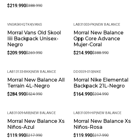
flexible. Queremos que tu experiencia de compra sea
$219.990
$388.990
completamente satisfactoria.
¿Cómo cuidar los productos? Límpialos con un paño
húmedo y evita productos químicos fuertes.
VN0A5KHQTK4
|
VANS
LAB31003-PK
|
NEW BALANCE
Morral Vans Old Skool
Morral New Balance
Almacénalos en un lugar fresco y seco para prolongar
-22%
-45%
Iiii Backpack Unisex-
Opp Core Advance
su vida útil.
Negro
Mujer-Coral
ATENCIÓN: La imagen de referencia puede variar debido al
$209.990
$269.990
$214.990
$388.990
tratamiento fotográfico y la calibración de su monitor. Por
favor, tenga en cuenta este detalle al realizar su compra.
LAB13133-BKK
|
NEW BALANCE
DD0559-010
|
NIKE
Morral New Balance All
Morral Nike Elemental
-46%
-20%
Terrain 4L-Negro
Backpack 21L-Negro
$284.990
$524.990
$164.990
$204.990
LAB31009-MIB
|
NEW BALANCE
LAB31009-HIP
|
NEW BALANCE
Morral New Balance Xs
Morral New Balance Xs
-45%
-45%
Niños-Azul
Niños-Rosa
$119.990
$217.990
$119.990
$217.990