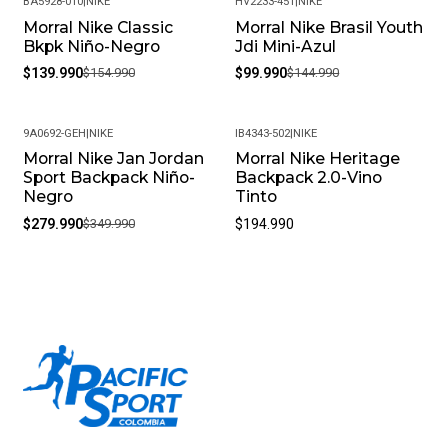
BA5928-010
|
NIKE
HV2233-451
|
NIKE
Morral Nike Classic
Morral Nike Brasil Youth
-10%
-31%
Bkpk Niño-Negro
Jdi Mini-Azul
Nuevo
$139.990
$154.990
$99.990
$144.990
9A0692-GEH
|
NIKE
IB4343-502
|
NIKE
Morral Nike Jan Jordan
Morral Nike Heritage
-20%
Sport Backpack Niño-
Backpack 2.0-Vino
Negro
Tinto
$279.990
$349.990
$194.990