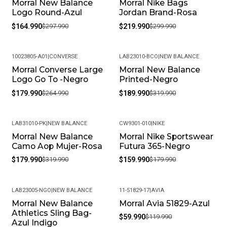
Morral New Balance
Morral Nike Bags
-45%
-27%
Confianza Total: Todas las compras incluyen una
Logo Round-Azul
Jordan Brand-Rosa
garantía de 30 días por defectos de fabricación.
$164.990
$297.990
$219.990
$299.990
Servicio al Cliente Premium: Estamos siempre
disponibles para resolver tus dudas y garantizar una
experiencia de compra excepcional.
10023805-A01
|
CONVERSE
LAB23010-BCO
|
NEW BALANCE
Morral Converse Large
Morral New Balance
-32%
-41%
¿Los productos son originales? Sí, todos nuestros
Logo Go To -Negro
Printed-Negro
productos son 100% originales. Somos distribuidores
$179.990
$264.990
$189.990
$319.990
autorizados de la marca, garantizando autenticidad en
cada compra.
¿Cuál es la política de garantías? Ofrecemos una
LAB31010-PK
|
NEW BALANCE
CW9301-010
|
NIKE
garantía de 30 días por defectos de fabricación. Si
Morral New Balance
Morral Nike Sportswear
-44%
-11%
Camo Aop Mujer-Rosa
Futura 365-Negro
encuentras algún inconveniente, contáctanos y lo
resolveremos.
$179.990
$319.990
$159.990
$179.990
¿Es posible cambiar la talla? Claro, aceptamos cambios
de talla siempre que el producto esté en perfectas
LAB23005-NGO
|
NEW BALANCE
11-51829-17
|
AVIA
condiciones y con su empaque original.
Morral New Balance
Morral Avia 51829-Azul
-43%
-50%
¿Cuál es su política de devoluciones? Si no estás
Athletics Sling Bag-
$59.990
$119.990
satisfecho, contamos con una política de devoluciones
Azul Indigo