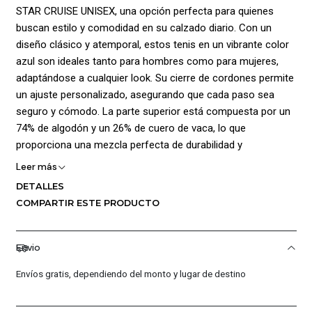
STAR CRUISE UNISEX, una opción perfecta para quienes
buscan estilo y comodidad en su calzado diario. Con un
diseño clásico y atemporal, estos tenis en un vibrante color
azul son ideales tanto para hombres como para mujeres,
adaptándose a cualquier look. Su cierre de cordones permite
un ajuste personalizado, asegurando que cada paso sea
seguro y cómodo. La parte superior está compuesta por un
74% de algodón y un 26% de cuero de vaca, lo que
proporciona una mezcla perfecta de durabilidad y
transpirabilidad. Además, el forro está hecho de 100%
Leer más
poliéster, garantizando una sensación suave al contacto con
DETALLES
la piel.
COMPARTIR ESTE PRODUCTO
Las medidas de estos tenis son ideales para un uso diario, y
su suela de 100% EVA ofrece una excelente amortiguación y
Envio
soporte, permitiendo que tus pies se sientan frescos y
cómodos durante todo el día. Con una planta de 100%
Envíos gratis, dependiendo del monto y lugar de destino
poliéster, estos tenis no solo son funcionales, sino que
también son fáciles de limpiar y mantener. Ya sea que los