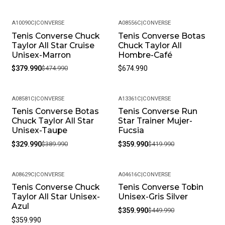
A10090C
|
CONVERSE
A08556C
|
CONVERSE
Tenis Converse Chuck
Tenis Converse Botas
-20%
Taylor All Star Cruise
Chuck Taylor All
Unisex-Marron
Hombre-Café
$379.990
$474.990
$674.990
A08581C
|
CONVERSE
A13361C
|
CONVERSE
Tenis Converse Botas
Tenis Converse Run
-15%
-14%
Chuck Taylor All Star
Star Trainer Mujer-
Unisex-Taupe
Fucsia
$329.990
$389.990
$359.990
$419.990
A08629C
|
CONVERSE
A04616C
|
CONVERSE
Tenis Converse Chuck
Tenis Converse Tobin
-20%
Taylor All Star Unisex-
Unisex-Gris Silver
Azul
$359.990
$449.990
$359.990