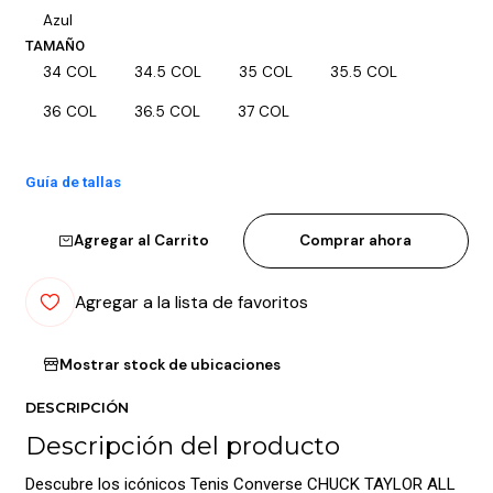
Azul
TAMAÑO
34 COL
34.5 COL
35 COL
35.5 COL
36 COL
36.5 COL
37 COL
Guía de tallas
Agregar al Carrito
Comprar ahora
Agregar a la lista de favoritos
Mostrar stock de ubicaciones
DESCRIPCIÓN
Descripción del producto
Descubre los icónicos Tenis Converse CHUCK TAYLOR ALL