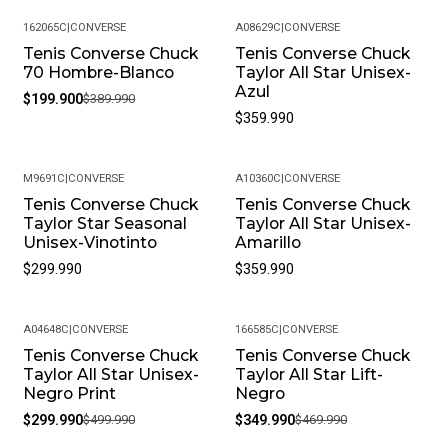
Política de Devoluciones: Si por alguna razón no estás
162065C
|
CONVERSE
A08629C
|
CONVERSE
satisfecho con tu compra, ofrecemos una política de
Tenis Converse Chuck
Tenis Converse Chuck
-49%
devoluciones flexible. Queremos que estés
70 Hombre-Blanco
Taylor All Star Unisex-
completamente feliz y puedas volver a elegirnos.
Azul
$199.900
$389.990
¿Cómo debo cuidar mis productos? Para mantener tu
$359.990
producto en las mejores condiciones, recomendamos
limpiarlos con un paño húmedo y evitar el uso de
M9691C
|
CONVERSE
A10360C
|
CONVERSE
productos químicos fuertes. Almacénalos en un lugar
Tenis Converse Chuck
Tenis Converse Chuck
fresco y seco cuando no los estés usando.
Taylor Star Seasonal
Taylor All Star Unisex-
• Peso del Producto: Ligero, ideal para uso diario.
Unisex-Vinotinto
Amarillo
$299.990
$359.990
A04648C
|
CONVERSE
166585C
|
CONVERSE
Tenis Converse Chuck
Tenis Converse Chuck
-40%
-26%
Taylor All Star Unisex-
Taylor All Star Lift-
Negro Print
Negro
$299.990
$499.990
$349.990
$469.990