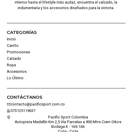
intenso hasta el lifestyle más audaz, encuentra el calzado, la
indumentaria y los accesorios diseñados para la victoria.
CATEGORÍAS
Inicio
Carrito
Promociones
Calzado
Ropa
Accesorios
Lo Último
CONTÁCTANOS
contacto@pacificsport.com.co
573125119637
Pacific Sport Colombia
Autopista Medellín Km 2,5 Vía Parcelas a 900 Mtrs Ciem Oikos
Bodega K - 165-166
Cota - Cota