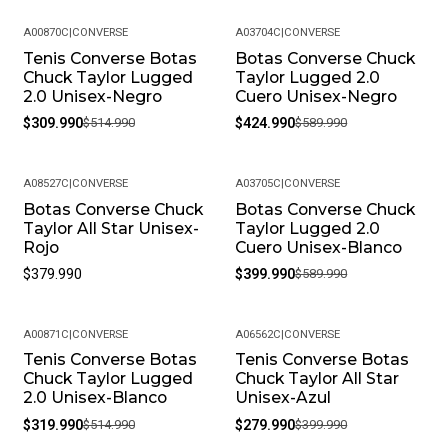
A00870C
|
CONVERSE
A03704C
|
CONVERSE
Tenis Converse Botas
Botas Converse Chuck
-40%
-28%
Chuck Taylor Lugged
Taylor Lugged 2.0
2.0 Unisex-Negro
Cuero Unisex-Negro
$309.990
$514.990
$424.990
$589.990
A08527C
|
CONVERSE
A03705C
|
CONVERSE
Botas Converse Chuck
Botas Converse Chuck
-32%
Taylor All Star Unisex-
Taylor Lugged 2.0
Rojo
Cuero Unisex-Blanco
$379.990
$399.990
$589.990
A00871C
|
CONVERSE
A06562C
|
CONVERSE
Tenis Converse Botas
Tenis Converse Botas
-38%
-30%
Chuck Taylor Lugged
Chuck Taylor All Star
2.0 Unisex-Blanco
Unisex-Azul
$319.990
$514.990
$279.990
$399.990