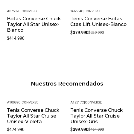
A07592C
|
CONVERSE
166584C
|
CONVERSE
Botas Converse Chuck
Tenis Converse Botas
-28%
Taylor All Star Unisex-
Ctas Lift Unisex-Blanco
Blanco
$379.990
$529.990
$414.990
Nuestros Recomendados
A10089C
|
CONVERSE
A12317C
|
CONVERSE
Tenis Converse Chuck
Tenis Converse Chuck
-14%
Taylor All Star Cruise
Taylor All Star Cruise
Unisex-Violeta
Unisex-Gris
$474.990
$399.990
$464.990