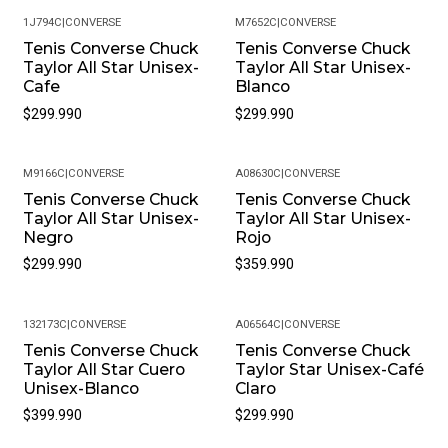
o inconveniente. Nos esforzamos por ofrecer un
1J794C
|
CONVERSE
M7652C
|
CONVERSE
servicio al cliente de primera clase para que tu
Tenis Converse Chuck
Tenis Converse Chuck
experiencia de compra sea impecable.
Taylor All Star Unisex-
Taylor All Star Unisex-
Cafe
Blanco
Preguntas Frecuentes
$299.990
$299.990
¿Sus productos son originales? Sí, en Pacific Sport
Colombia, solo vendemos productos originales y somos
M9166C
|
CONVERSE
A08630C
|
CONVERSE
distribuidores autorizados de la marca. Puedes estar
Tenis Converse Chuck
Tenis Converse Chuck
seguro de que recibirás un producto auténtico.
Taylor All Star Unisex-
Taylor All Star Unisex-
¿Cuál es la política de garantías? Todos nuestros
Negro
Rojo
productos, cuentan con una garantía de 30 días por
$299.990
$359.990
defectos de fabricación. Si encuentras algún problema
con tu producto, contáctanos para resolverlo.
132173C
|
CONVERSE
A06564C
|
CONVERSE
¿Puedo cambiar la talla si no me queda bien? Sí, en
Tenis Converse Chuck
Tenis Converse Chuck
Pacific Sport Colombia entendemos que la talla puede
Taylor All Star Cuero
Taylor Star Unisex-Café
variar. Ofrecemos cambios de talla, siempre y cuando el
Unisex-Blanco
Claro
producto se encuentre en perfectas condiciones y con
$399.990
$299.990
su empaque original.