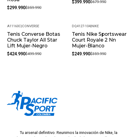
$399.990
$679.990
$299.990
$359.990
A11160C
|
CONVERSE
DQ4127-104
|
NIKE
Tenis Converse Botas
Tenis Nike Sportswear
-15%
-31%
Chuck Taylor All Star
Court Royale 2 Nn
Lift Mujer-Negro
Mujer-Blanco
$424.990
$499.990
$249.990
$359.990
Tu arsenal definitivo. Reunimos la innovación de Nike, la