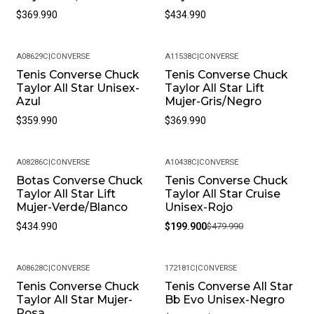
$369.990
$434.990
A08629C
|
CONVERSE
A11538C
|
CONVERSE
Tenis Converse Chuck
Tenis Converse Chuck
Taylor All Star Unisex-
Taylor All Star Lift
Azul
Mujer-Gris/Negro
$359.990
$369.990
A08286C
|
CONVERSE
A10438C
|
CONVERSE
Botas Converse Chuck
Tenis Converse Chuck
-58%
Taylor All Star Lift
Taylor All Star Cruise
Mujer-Verde/Blanco
Unisex-Rojo
$434.990
$199.900
$479.990
A08628C
|
CONVERSE
172181C
|
CONVERSE
Tenis Converse Chuck
Tenis Converse All Star
-17%
-41%
Taylor All Star Mujer-
Bb Evo Unisex-Negro
Rosa