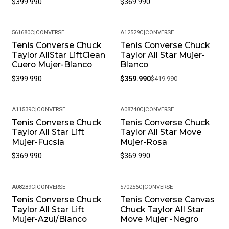
$399.990
$369.990
Producto En Las Mejores Condiciones, Recomendamos
Limpiarlos Con Un Paño Húmedo Y Evitar El Uso De
Productos Químicos Fuertes. Almacénalos En Un Lugar
561680C
|
CONVERSE
A12529C
|
CONVERSE
Fresco Y Seco Cuando No Los Estés Usando.
Tenis Converse Chuck
Tenis Converse Chuck
-14%
Taylor AllStar LiftClean
Taylor All Star Mujer-
• Peso Del Producto: Ligero, Ideal Para Uso Diario.
Cuero Mujer-Blanco
Blanco
$399.990
$359.990
$419.990
A11539C
|
CONVERSE
A08740C
|
CONVERSE
Tenis Converse Chuck
Tenis Converse Chuck
Taylor All Star Lift
Taylor All Star Move
Mujer-Fucsia
Mujer-Rosa
$369.990
$369.990
A08289C
|
CONVERSE
570256C
|
CONVERSE
Tenis Converse Chuck
Tenis Converse Canvas
Taylor All Star Lift
Chuck Taylor All Star
Mujer-Azul/Blanco
Move Mujer -Negro