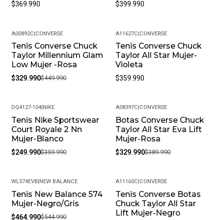
$369.990
$399.990
A00892C
|
CONVERSE
A11627C
|
CONVERSE
Tenis Converse Chuck
Tenis Converse Chuck
-27%
Taylor Millennium Glam
Taylor All Star Mujer-
Low Mujer -Rosa
Violeta
$329.990
$449.990
$359.990
DQ4127-104
|
NIKE
A08397C
|
CONVERSE
Tenis Nike Sportswear
Botas Converse Chuck
-31%
-15%
Court Royale 2 Nn
Taylor All Star Eva Lift
Mujer-Blanco
Mujer-Rosa
$249.990
$359.990
$329.990
$389.990
WL574EVB
|
NEW BALANCE
A11160C
|
CONVERSE
Tenis New Balance 574
Tenis Converse Botas
-15%
-15%
Mujer-Negro/Gris
Chuck Taylor All Star
Lift Mujer-Negro
$464.990
$544.990