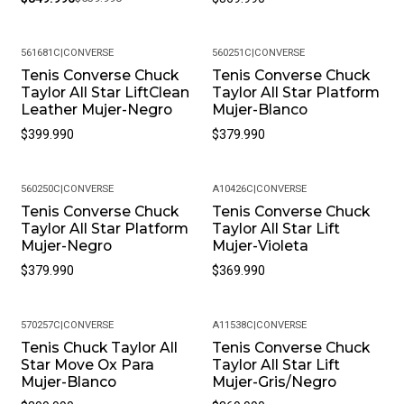
¿Sus Productos Son Originales? Sí, En Pacific Sport
Colombia, Solo Vendemos Productos Originales Y
Somos Distribuidores Autorizados De La Marca. Puedes
561681C
|
CONVERSE
560251C
|
CONVERSE
Estar Seguro De Que Recibirás Un Producto Auténtico.
Tenis Converse Chuck
Tenis Converse Chuck
Taylor All Star LiftClean
Taylor All Star Platform
¿Cuál Es La Política De Garantías? Todos Nuestros
Leather Mujer-Negro
Mujer-Blanco
Productos, Cuentan Con Una Garantía De 30 Días Por
$399.990
$379.990
Defectos De Fabricación. Si Encuentras Algún Problema
Con Tu Producto, Contáctanos Para Resolverlo.
¿Puedo Cambiar La Talla Si No Me Queda Bien? Sí, En
560250C
|
CONVERSE
A10426C
|
CONVERSE
Pacific Sport Colombia Entendemos Que La Talla Puede
Tenis Converse Chuck
Tenis Converse Chuck
Taylor All Star Platform
Taylor All Star Lift
Variar. Ofrecemos Cambios De Talla, Siempre Y Cuando
Mujer-Negro
Mujer-Violeta
El Producto Se Encuentre En Perfectas Condiciones Y
$379.990
$369.990
Con Su Empaque Original.
Política De Devoluciones: Si Por Alguna Razón No Estás
Satisfecho Con Tu Compra, Ofrecemos Una Política De
570257C
|
CONVERSE
A11538C
|
CONVERSE
Devoluciones Flexible. Queremos Que Estés
Tenis Chuck Taylor All
Tenis Converse Chuck
Star Move Ox Para
Taylor All Star Lift
Completamente Feliz Y Puedas Volver A Elegirnos.
Mujer-Blanco
Mujer-Gris/Negro
¿Cómo Debo Cuidar Mis Productos? Para Mantener Tu