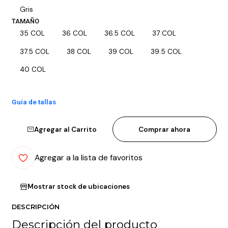
Gris
TAMAÑO
35 COL
36 COL
36.5 COL
37 COL
37.5 COL
38 COL
39 COL
39.5 COL
40 COL
Guía de tallas
Agregar al Carrito
Comprar ahora
Agregar a la lista de favoritos
Mostrar stock de ubicaciones
DESCRIPCIÓN
Descripción del producto