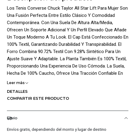
Los Tenis Converse Chuck Taylor All Star Lift Para Mujer Son
Una Fusión Perfecta Entre Estilo Clásico Y Comodidad
Contemporánea. Con Una Suela De Altura Alta/Media,
Ofrecen Un Soporte Adicional Y Un Perfil Elevado Que Añade
Un Toque Moderno A Tu Look. El Cap Está Confeccionado En
100% Textil, Garantizando Durabilidad Y Transpirabilidad. El
Forro Combina 90.72% Textil Con 9.28% Sintético Para Un
Ajuste Suave Y Adaptable. La Planta También Es 100% Textil,
Proporcionando Una Experiencia De Uso Cómoda. La Suela,
Hecha De 100% Caucho, Ofrece Una Tracción Confiable En
Diversas Superficies. En Un Elegante Color Gris, Estos Tenis
Leer más
Presentan El Icónico Logo De La Marca En El Lateral,
DETALLES
Reafirmando Su Autenticidad. El Cierre Con Cordones
COMPARTIR ESTE PRODUCTO
Permite Un Ajuste Personalizado, Adaptándose
Perfectamente A Tus Necesidades. Ideales Para Quienes
Buscan Un Equilibrio Entre Moda Y Funcionalidad En Su
Envio
Calzado Diario.
Envíos gratis, dependiendo del monto y lugar de destino