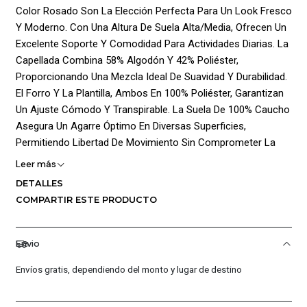
Color Rosado Son La Elección Perfecta Para Un Look Fresco
Y Moderno. Con Una Altura De Suela Alta/Media, Ofrecen Un
Excelente Soporte Y Comodidad Para Actividades Diarias. La
Capellada Combina 58% Algodón Y 42% Poliéster,
Proporcionando Una Mezcla Ideal De Suavidad Y Durabilidad.
El Forro Y La Plantilla, Ambos En 100% Poliéster, Garantizan
Un Ajuste Cómodo Y Transpirable. La Suela De 100% Caucho
Asegura Un Agarre Óptimo En Diversas Superficies,
Permitiendo Libertad De Movimiento Sin Comprometer La
Seguridad. El Icónico Logo De Converse En El Lateral Añade
Leer más
Un Toque Distintivo A Este Clásico Diseño. El Cierre De
DETALLES
Cordones Permite Un Ajuste Personalizado, Adaptándose A
COMPARTIR ESTE PRODUCTO
La Forma Del Pie Para Un Confort Duradero. Ideal Para
Cualquier Ocasión, Estos Tenis Combinan Estilo Y
Funcionalidad Para Los Más Pequeños.
Envio
¡Ventajas De Comprar En Pacific Sport Colombia!:
Envíos gratis, dependiendo del monto y lugar de destino
Productos Originales: En Pacific Sport Colombia, Solo