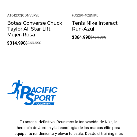
A10423C
|
CONVERSE
FD2291-402
|
NIKE
Botas Converse Chuck
Tenis Nike Interact
-15%
-20%
Taylor All Star Lift
Run-Azul
Mujer-Rosa
$364.990
$454.990
$314.990
$369.990
Tu arsenal definitivo. Reunimos la innovación de Nike, la
herencia de Jordan y la tecnología de las marcas élite para
equipar tu rendimiento y elevar tu estilo. Desde el training más