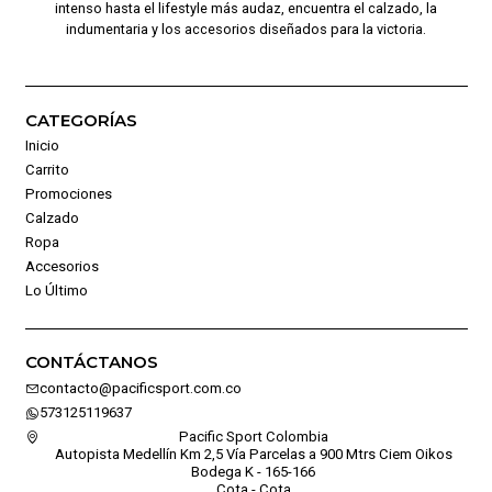
intenso hasta el lifestyle más audaz, encuentra el calzado, la
indumentaria y los accesorios diseñados para la victoria.
CATEGORÍAS
Inicio
Carrito
Promociones
Calzado
Ropa
Accesorios
Lo Último
CONTÁCTANOS
contacto@pacificsport.com.co
573125119637
Pacific Sport Colombia
Autopista Medellín Km 2,5 Vía Parcelas a 900 Mtrs Ciem Oikos
Bodega K - 165-166
Cota - Cota