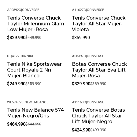
A00892C
|
CONVERSE
A11627C
|
CONVERSE
Tenis Converse Chuck
Tenis Converse Chuck
-27%
Taylor Millennium Glam
Taylor All Star Mujer-
Low Mujer -Rosa
Violeta
$329.990
$449.990
$359.990
DQ4127-104
|
NIKE
A08397C
|
CONVERSE
Tenis Nike Sportswear
Botas Converse Chuck
-31%
-15%
Court Royale 2 Nn
Taylor All Star Eva Lift
Mujer-Blanco
Mujer-Rosa
$249.990
$359.990
$329.990
$389.990
WL574EVB
|
NEW BALANCE
A11160C
|
CONVERSE
Tenis New Balance 574
Tenis Converse Botas
-15%
-15%
Mujer-Negro/Gris
Chuck Taylor All Star
Lift Mujer-Negro
$464.990
$544.990
$424.990
$499.990