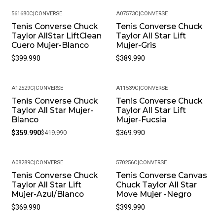
Productos Químicos Fuertes. Almacénalos En Un Lugar
Fresco Y Seco Cuando No Los Estés Usando.
561680C
|
CONVERSE
A07573C
|
CONVERSE
• Peso Del Producto: Ligero, Ideal Para Uso Diario.
Tenis Converse Chuck
Tenis Converse Chuck
Taylor AllStar LiftClean
Taylor All Star Lift
Cuero Mujer-Blanco
Mujer-Gris
$399.990
$389.990
A12529C
|
CONVERSE
A11539C
|
CONVERSE
Tenis Converse Chuck
Tenis Converse Chuck
-14%
Taylor All Star Mujer-
Taylor All Star Lift
Blanco
Mujer-Fucsia
$359.990
$419.990
$369.990
A08289C
|
CONVERSE
570256C
|
CONVERSE
Tenis Converse Chuck
Tenis Converse Canvas
Taylor All Star Lift
Chuck Taylor All Star
Mujer-Azul/Blanco
Move Mujer -Negro
$369.990
$399.990