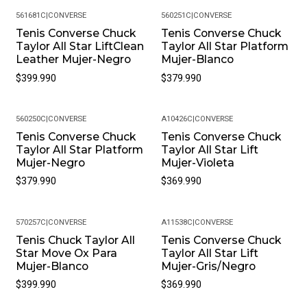
Estar Seguro De Que Recibirás Un Producto Auténtico.
561681C
|
CONVERSE
560251C
|
CONVERSE
Tenis Converse Chuck
Tenis Converse Chuck
¿Cuál Es La Política De Garantías? Todos Nuestros
Taylor All Star LiftClean
Taylor All Star Platform
Productos, Cuentan Con Una Garantía De 30 Días Por
Leather Mujer-Negro
Mujer-Blanco
Defectos De Fabricación. Si Encuentras Algún Problema
$399.990
$379.990
Con Tu Producto, Contáctanos Para Resolverlo.
¿Puedo Cambiar La Talla Si No Me Queda Bien? Sí, En
Pacific Sport Colombia Entendemos Que La Talla Puede
560250C
|
CONVERSE
A10426C
|
CONVERSE
Variar. Ofrecemos Cambios De Talla, Siempre Y Cuando
Tenis Converse Chuck
Tenis Converse Chuck
Taylor All Star Platform
Taylor All Star Lift
El Producto Se Encuentre En Perfectas Condiciones Y
Mujer-Negro
Mujer-Violeta
Con Su Empaque Original.
$379.990
$369.990
Política De Devoluciones: Si Por Alguna Razón No Estás
Satisfecho Con Tu Compra, Ofrecemos Una Política De
Devoluciones Flexible. Queremos Que Estés
570257C
|
CONVERSE
A11538C
|
CONVERSE
Completamente Feliz Y Puedas Volver A Elegirnos.
Tenis Chuck Taylor All
Tenis Converse Chuck
Star Move Ox Para
Taylor All Star Lift
¿Cómo Debo Cuidar Mis Productos? Para Mantener Tu
Mujer-Blanco
Mujer-Gris/Negro
Producto En Las Mejores Condiciones, Recomendamos
$399.990
$369.990
Limpiarlos Con Un Paño Húmedo Y Evitar El Uso De