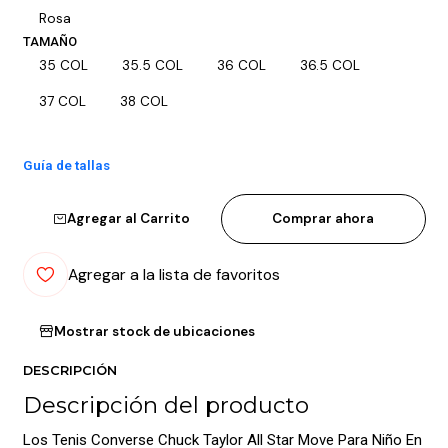
Rosa
TAMAÑO
35 COL
35.5 COL
36 COL
36.5 COL
37 COL
38 COL
Guía de tallas
Agregar al Carrito
Comprar ahora
Agregar a la lista de favoritos
Mostrar stock de ubicaciones
DESCRIPCIÓN
Descripción del producto
Los Tenis Converse Chuck Taylor All Star Move Para Niño En