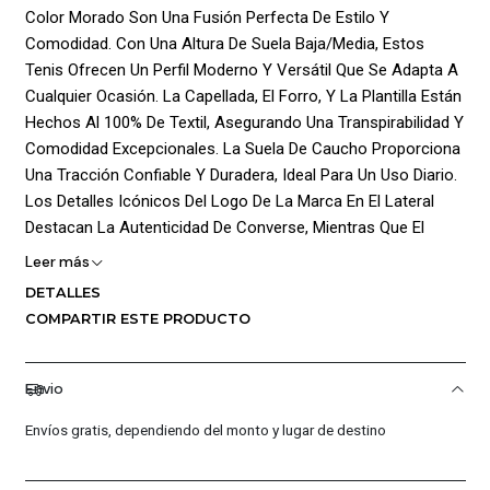
Color Morado Son Una Fusión Perfecta De Estilo Y
Comodidad. Con Una Altura De Suela Baja/Media, Estos
Tenis Ofrecen Un Perfil Moderno Y Versátil Que Se Adapta A
Cualquier Ocasión. La Capellada, El Forro, Y La Plantilla Están
Hechos Al 100% De Textil, Asegurando Una Transpirabilidad Y
Comodidad Excepcionales. La Suela De Caucho Proporciona
Una Tracción Confiable Y Duradera, Ideal Para Un Uso Diario.
Los Detalles Icónicos Del Logo De La Marca En El Lateral
Destacan La Autenticidad De Converse, Mientras Que El
Cierre De Cordones Permite Un Ajuste Personalizado. Estos
Leer más
Tenis No Solo Ofrecen Un Diseño Vibrante En Color Morado,
DETALLES
Sino También Una Experiencia De Uso Excepcional,
COMPARTIR ESTE PRODUCTO
Combinando Estilo Clásico Con Confort Moderno. Perfectos
Para Quienes Desean Destacar Con Un Toque De Elegancia Y
Frescura.
Envio
¡Ventajas De Comprar En Pacific Sport Colombia!:
Envíos gratis, dependiendo del monto y lugar de destino
Productos Originales: En Pacific Sport Colombia, Solo