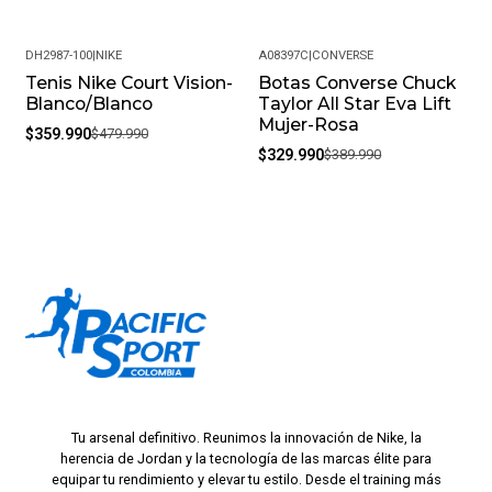
DH2987-100
|
NIKE
A08397C
|
CONVERSE
Tenis Nike Court Vision-
Botas Converse Chuck
-25%
-15%
Blanco/Blanco
Taylor All Star Eva Lift
Mujer-Rosa
$359.990
$479.990
$329.990
$389.990
Tu arsenal definitivo. Reunimos la innovación de Nike, la
herencia de Jordan y la tecnología de las marcas élite para
equipar tu rendimiento y elevar tu estilo. Desde el training más