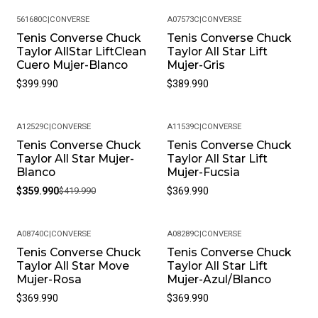
Productos Químicos Fuertes. Almacénalos En Un Lugar
Fresco Y Seco Cuando No Los Estés Usando.
561680C
|
CONVERSE
A07573C
|
CONVERSE
• Peso Del Producto: Ligero, Ideal Para Uso Diario.
Tenis Converse Chuck
Tenis Converse Chuck
Taylor AllStar LiftClean
Taylor All Star Lift
Cuero Mujer-Blanco
Mujer-Gris
$399.990
$389.990
A12529C
|
CONVERSE
A11539C
|
CONVERSE
Tenis Converse Chuck
Tenis Converse Chuck
-14%
Taylor All Star Mujer-
Taylor All Star Lift
Blanco
Mujer-Fucsia
$359.990
$419.990
$369.990
A08740C
|
CONVERSE
A08289C
|
CONVERSE
Tenis Converse Chuck
Tenis Converse Chuck
Taylor All Star Move
Taylor All Star Lift
Mujer-Rosa
Mujer-Azul/Blanco
$369.990
$369.990