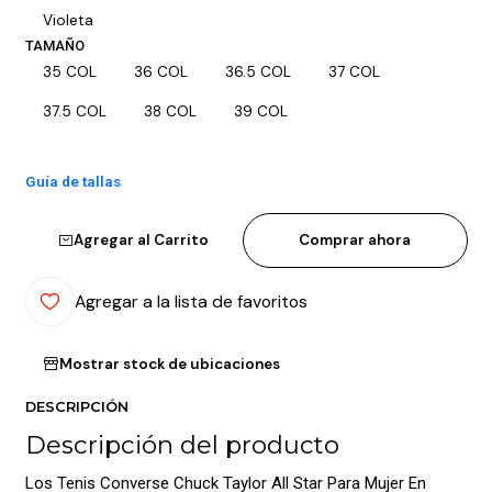
Violeta
TAMAÑO
35 COL
36 COL
36.5 COL
37 COL
37.5 COL
38 COL
39 COL
Guía de tallas
Agregar al Carrito
Comprar ahora
Agregar a la lista de favoritos
Mostrar stock de ubicaciones
DESCRIPCIÓN
Descripción del producto
Los Tenis Converse Chuck Taylor All Star Para Mujer En