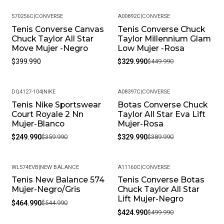
570256C
|
CONVERSE
A00892C
|
CONVERSE
Tenis Converse Canvas
Tenis Converse Chuck
-27%
Chuck Taylor All Star
Taylor Millennium Glam
Move Mujer -Negro
Low Mujer -Rosa
$399.990
$329.990
$449.990
DQ4127-104
|
NIKE
A08397C
|
CONVERSE
Tenis Nike Sportswear
Botas Converse Chuck
-31%
-15%
Court Royale 2 Nn
Taylor All Star Eva Lift
Mujer-Blanco
Mujer-Rosa
$249.990
$359.990
$329.990
$389.990
WL574EVB
|
NEW BALANCE
A11160C
|
CONVERSE
Tenis New Balance 574
Tenis Converse Botas
-15%
-15%
Mujer-Negro/Gris
Chuck Taylor All Star
Lift Mujer-Negro
$464.990
$544.990
$424.990
$499.990