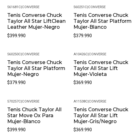
Estar Seguro De Que Recibirás Un Producto Auténtico.
561681C
|
CONVERSE
560251C
|
CONVERSE
Tenis Converse Chuck
Tenis Converse Chuck
¿Cuál Es La Política De Garantías? Todos Nuestros
Taylor All Star LiftClean
Taylor All Star Platform
Productos, Cuentan Con Una Garantía De 30 Días Por
Leather Mujer-Negro
Mujer-Blanco
Defectos De Fabricación. Si Encuentras Algún Problema
$399.990
$379.990
Con Tu Producto, Contáctanos Para Resolverlo.
¿Puedo Cambiar La Talla Si No Me Queda Bien? Sí, En
Pacific Sport Colombia Entendemos Que La Talla Puede
560250C
|
CONVERSE
A10426C
|
CONVERSE
Variar. Ofrecemos Cambios De Talla, Siempre Y Cuando
Tenis Converse Chuck
Tenis Converse Chuck
Taylor All Star Platform
Taylor All Star Lift
El Producto Se Encuentre En Perfectas Condiciones Y
Mujer-Negro
Mujer-Violeta
Con Su Empaque Original.
$379.990
$369.990
Política De Devoluciones: Si Por Alguna Razón No Estás
Satisfecho Con Tu Compra, Ofrecemos Una Política De
Devoluciones Flexible. Queremos Que Estés
570257C
|
CONVERSE
A11538C
|
CONVERSE
Completamente Feliz Y Puedas Volver A Elegirnos.
Tenis Chuck Taylor All
Tenis Converse Chuck
Star Move Ox Para
Taylor All Star Lift
¿Cómo Debo Cuidar Mis Productos? Para Mantener Tu
Mujer-Blanco
Mujer-Gris/Negro
Producto En Las Mejores Condiciones, Recomendamos
$399.990
$369.990
Limpiarlos Con Un Paño Húmedo Y Evitar El Uso De