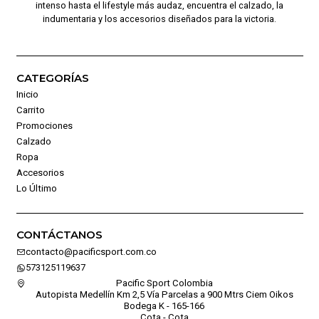
intenso hasta el lifestyle más audaz, encuentra el calzado, la
indumentaria y los accesorios diseñados para la victoria.
CATEGORÍAS
Inicio
Carrito
Promociones
Calzado
Ropa
Accesorios
Lo Último
CONTÁCTANOS
contacto@pacificsport.com.co
573125119637
Pacific Sport Colombia
Autopista Medellín Km 2,5 Vía Parcelas a 900 Mtrs Ciem Oikos
Bodega K - 165-166
Cota - Cota