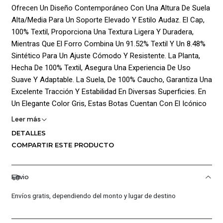
Ofrecen Un Diseño Contemporáneo Con Una Altura De Suela
Alta/Media Para Un Soporte Elevado Y Estilo Audaz. El Cap,
100% Textil, Proporciona Una Textura Ligera Y Duradera,
Mientras Que El Forro Combina Un 91.52% Textil Y Un 8.48%
Sintético Para Un Ajuste Cómodo Y Resistente. La Planta,
Hecha De 100% Textil, Asegura Una Experiencia De Uso
Suave Y Adaptable. La Suela, De 100% Caucho, Garantiza Una
Excelente Tracción Y Estabilidad En Diversas Superficies. En
Un Elegante Color Gris, Estas Botas Cuentan Con El Icónico
Logo De La Marca En El Lateral, Resaltando Su Autenticidad
Leer más
Y Estilo. El Cierre Con Cordones Permite Un Ajuste
DETALLES
Personalizado, Haciendo De Estas Botas Una Elección
COMPARTIR ESTE PRODUCTO
Perfecta Para Quienes Buscan Combinar Moda Y
Funcionalidad En Su Calzado Diario.
Envio
¡Ventajas De Comprar En Pacific Sport Colombia!:
Envíos gratis, dependiendo del monto y lugar de destino
Productos Originales: En Pacific Sport Colombia, Solo
Vendemos Productos Originales, Garantizando La