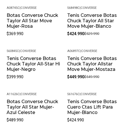
Fresco Y Seco Cuando No Los Estés Usando.
• Peso Del Producto: Ligero, Ideal Para Uso Diario.
A08745C
|
CONVERSE
568498C
|
CONVERSE
Botas Converse Chuck
Tenis Converse Botas
-20%
Taylor All Star Move
Chuck Taylor All Star
Mujer-Rosa
Move Mujer-Blanco
$369.990
$424.990
$529.990
560845C
|
CONVERSE
A06897C
|
CONVERSE
Tenis Converse Botas
Tenis Converse Botas
-18%
Chuck Taylor All-Star Hi
Chuck Taylor Allstar
Mujer-Negro
Move Mujer-Mostaza
$399.990
$449.990
$549.990
A11626C
|
CONVERSE
561676C
|
CONVERSE
Botas Converse Chuck
Tenis Converse Botas
Taylor All Star Mujer-
Cuero Ctas Lift Para
Azul Celeste
Mujer-Blanco
$489.990
$424.990