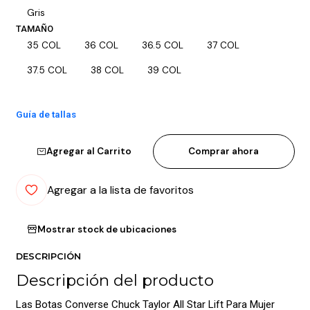
Gris
TAMAÑO
35 COL
36 COL
36.5 COL
37 COL
37.5 COL
38 COL
39 COL
Guía de tallas
Agregar al Carrito
Comprar ahora
Agregar a la lista de favoritos
Mostrar stock de ubicaciones
DESCRIPCIÓN
Descripción del producto
Las Botas Converse Chuck Taylor All Star Lift Para Mujer