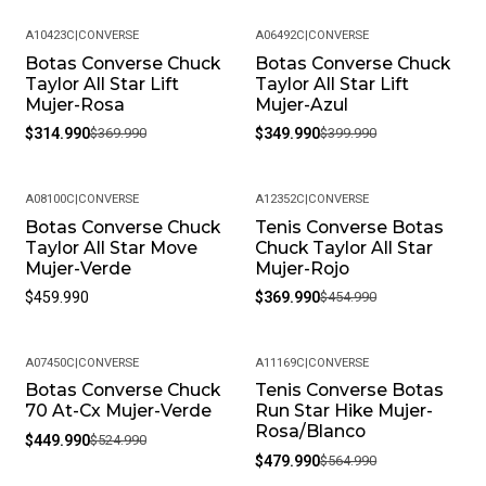
A10423C
|
CONVERSE
A06492C
|
CONVERSE
Botas Converse Chuck
Botas Converse Chuck
-15%
-13%
Taylor All Star Lift
Taylor All Star Lift
Mujer-Rosa
Mujer-Azul
$314.990
$369.990
$349.990
$399.990
A08100C
|
CONVERSE
A12352C
|
CONVERSE
Botas Converse Chuck
Tenis Converse Botas
-19%
Taylor All Star Move
Chuck Taylor All Star
Mujer-Verde
Mujer-Rojo
$459.990
$369.990
$454.990
A07450C
|
CONVERSE
A11169C
|
CONVERSE
Botas Converse Chuck
Tenis Converse Botas
-14%
-15%
70 At-Cx Mujer-Verde
Run Star Hike Mujer-
Rosa/Blanco
$449.990
$524.990
$479.990
$564.990