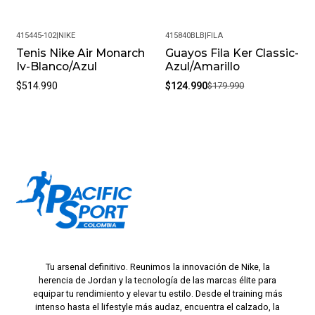
415445-102
|
NIKE
415840BLB
|
FILA
Tenis Nike Air Monarch
Guayos Fila Ker Classic-
-31%
Iv-Blanco/Azul
Azul/Amarillo
$514.990
$124.990
$179.990
Tu arsenal definitivo. Reunimos la innovación de Nike, la
herencia de Jordan y la tecnología de las marcas élite para
equipar tu rendimiento y elevar tu estilo. Desde el training más
intenso hasta el lifestyle más audaz, encuentra el calzado, la