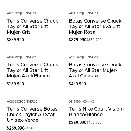
A07573C
|
CONVERSE
A08397C
|
CONVERSE
Tenis Converse Chuck
Botas Converse Chuck
-15%
Taylor All Star Lift
Taylor All Star Eva Lift
Mujer-Gris
Mujer-Rosa
$389.990
$329.990
$389.990
A08289C
|
CONVERSE
A11626C
|
CONVERSE
Tenis Converse Chuck
Botas Converse Chuck
Taylor All Star Lift
Taylor All Star Mujer-
Mujer-Azul/Blanco
Azul Celeste
$369.990
$489.990
A06563C
|
CONVERSE
DH2987-100
|
NIKE
Tenis Converse Botas
Tenis Nike Court Vision-
-14%
-25%
Chuck Taylor All Star
Blanco/Blanco
Unisex-Verde
$359.990
$479.990
$269.990
$314.990