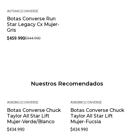
A07544C
|
CONVERSE
Botas Converse Run
-16%
Star Legacy Cx Mujer-
Gris
$459.990
$544.990
Nuestros Recomendados
A08286C
|
CONVERSE
A08288C
|
CONVERSE
Botas Converse Chuck
Botas Converse Chuck
Taylor All Star Lift
Taylor All Star Lift
Mujer-Verde/Blanco
Mujer-Fucsia
$434.990
$434.990