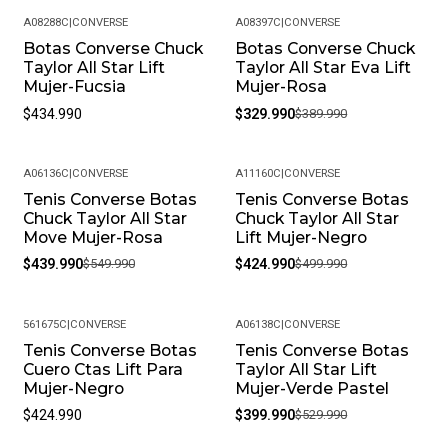
¿Cuál Es La Política De Garantías? Todos Nuestros
A08288C
|
CONVERSE
A08397C
|
CONVERSE
Botas Converse Chuck
Botas Converse Chuck
Productos, Cuentan Con Una Garantía De 30 Días Por
-15%
Taylor All Star Lift
Taylor All Star Eva Lift
Defectos De Fabricación. Si Encuentras Algún Problema
Mujer-Fucsia
Mujer-Rosa
Con Tu Producto, Contáctanos Para Resolverlo.
$434.990
$329.990
$389.990
¿Puedo Cambiar La Talla Si No Me Queda Bien? Sí, En
Pacific Sport Colombia Entendemos Que La Talla Puede
Variar. Ofrecemos Cambios De Talla, Siempre Y Cuando
A06136C
|
CONVERSE
A11160C
|
CONVERSE
El Producto Se Encuentre En Perfectas Condiciones Y
Tenis Converse Botas
Tenis Converse Botas
-20%
-15%
Chuck Taylor All Star
Chuck Taylor All Star
Con Su Empaque Original.
Move Mujer-Rosa
Lift Mujer-Negro
Política De Devoluciones: Si Por Alguna Razón No Estás
$439.990
$549.990
$424.990
$499.990
Satisfecho Con Tu Compra, Ofrecemos Una Política De
Devoluciones Flexible. Queremos Que Estés
Completamente Feliz Y Puedas Volver A Elegirnos.
561675C
|
CONVERSE
A06138C
|
CONVERSE
Tenis Converse Botas
Tenis Converse Botas
-25%
¿Cómo Debo Cuidar Mis Productos? Para Mantener Tu
Cuero Ctas Lift Para
Taylor All Star Lift
Producto En Las Mejores Condiciones, Recomendamos
Mujer-Negro
Mujer-Verde Pastel
Limpiarlos Con Un Paño Húmedo Y Evitar El Uso De
$424.990
$399.990
$529.990
Productos Químicos Fuertes. Almacénalos En Un Lugar