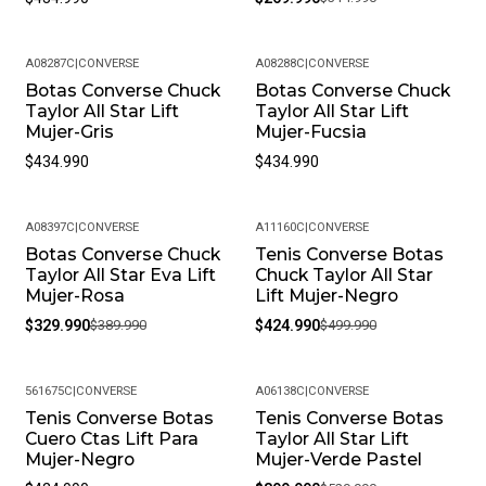
A08287C
|
CONVERSE
A08288C
|
CONVERSE
Botas Converse Chuck
Botas Converse Chuck
Taylor All Star Lift
Taylor All Star Lift
Mujer-Gris
Mujer-Fucsia
$434.990
$434.990
A08397C
|
CONVERSE
A11160C
|
CONVERSE
Botas Converse Chuck
Tenis Converse Botas
-15%
-15%
Taylor All Star Eva Lift
Chuck Taylor All Star
Mujer-Rosa
Lift Mujer-Negro
$329.990
$389.990
$424.990
$499.990
561675C
|
CONVERSE
A06138C
|
CONVERSE
Tenis Converse Botas
Tenis Converse Botas
-25%
Cuero Ctas Lift Para
Taylor All Star Lift
Mujer-Negro
Mujer-Verde Pastel