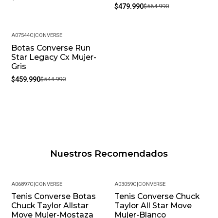
$479.990
$564.990
A07544C
|
CONVERSE
Botas Converse Run
-16%
Star Legacy Cx Mujer-
Gris
$459.990
$544.990
Nuestros Recomendados
A06897C
|
CONVERSE
A03059C
|
CONVERSE
Tenis Converse Botas
Tenis Converse Chuck
-18%
-35%
Chuck Taylor Allstar
Taylor All Star Move
Move Mujer-Mostaza
Mujer-Blanco