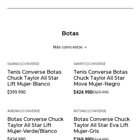
Botas
Más como estos
560846C
|
CONVERSE
568497C
|
CONVERSE
Tenis Converse Botas
Tenis Converse Botas
-20%
Chuck Taylor All Star
Chuck Taylor All Star
Lift Mujer-Blanco
Move Mujer-Negro
$399.990
$424.990
$529.990
A08286C
|
CONVERSE
A07346C
|
CONVERSE
Botas Converse Chuck
Botas Converse Chuck
-14%
Taylor All Star Lift
Taylor All Star Eva Lift
Mujer-Verde/Blanco
Mujer-Gris
$434.990
$269.990
$314.990