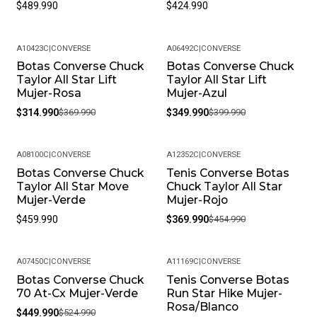
$489.990
$424.990
A10423C
|
CONVERSE
A06492C
|
CONVERSE
Botas Converse Chuck
Botas Converse Chuck
-15%
-13%
Taylor All Star Lift
Taylor All Star Lift
Mujer-Rosa
Mujer-Azul
$314.990
$369.990
$349.990
$399.990
A08100C
|
CONVERSE
A12352C
|
CONVERSE
Botas Converse Chuck
Tenis Converse Botas
-19%
Taylor All Star Move
Chuck Taylor All Star
Mujer-Verde
Mujer-Rojo
$459.990
$369.990
$454.990
A07450C
|
CONVERSE
A11169C
|
CONVERSE
Botas Converse Chuck
Tenis Converse Botas
-14%
-15%
70 At-Cx Mujer-Verde
Run Star Hike Mujer-
Rosa/Blanco
$449.990
$524.990