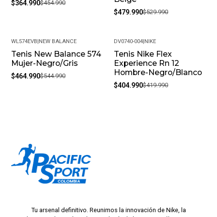
$364.990
$454.990
$479.990
$529.990
WL574EVB
|
NEW BALANCE
DV0740-004
|
NIKE
Tenis New Balance 574
Tenis Nike Flex
-15%
-4%
Mujer-Negro/Gris
Experience Rn 12
Hombre-Negro/Blanco
$464.990
$544.990
$404.990
$419.990
Tu arsenal definitivo. Reunimos la innovación de Nike, la