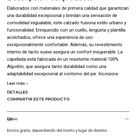
Elaborados con materiales de primera calidad que garantizan
una durabilidad excepcional y brindan una sensación de
comodidad inigualable, este calzado fusiona estilo urbano y
funcionalidad. Enriquecido con un cuello, lengüeta y plantilla
acolchados, ofrece una experiencia de uso
excepcionalmente confortable. Además, su revestimiento
interno de tacto suave asegura un confort insuperable. La
capellada está fabricada en un resistente material 100%
Algodón, que asegura tanto durabilidad como una
adaptabilidad excepcional al contorno del pie. Incorpora
cierre en cordones para ajuste personalizado y agrega el
Leer más
distintivo logo de la marca en un lugar destacado para
DETALLES
realzar su estilo y autenticidad. La suela, elaborada en un
COMPARTIR ESTE PRODUCTO
material 100% Caucho, incorpora un diseño grabado de
tracción que asegura un sólido agarre en diversas
superficies, brindando una sujeción confiable en cualquier
Envio
entorno. Composición: Capellada: 100% Algodón. Forro:
Envíos gratis, dependiendo del monto y lugar de destino
100% Poliéster. Suela: 100% Caucho. Plantilla: 100% Poliéster.