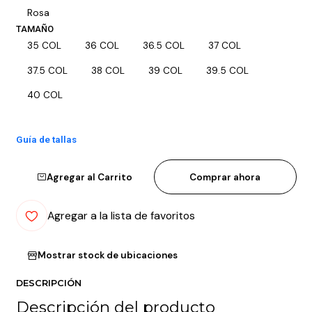
Rosa
TAMAÑO
35 COL
36 COL
36.5 COL
37 COL
37.5 COL
38 COL
39 COL
39.5 COL
40 COL
Guía de tallas
Agregar al Carrito
Comprar ahora
Agregar a la lista de favoritos
Mostrar stock de ubicaciones
DESCRIPCIÓN
Descripción del producto