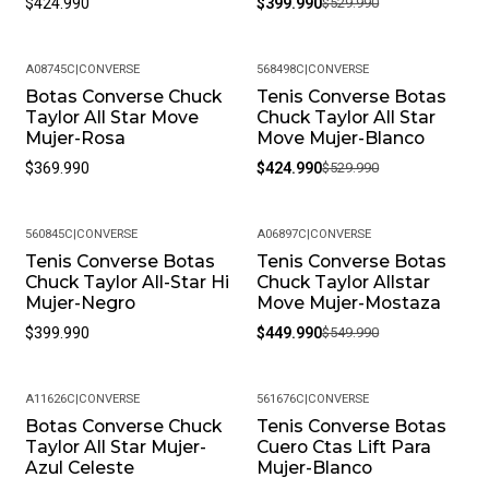
$424.990
$399.990
$529.990
A08745C
|
CONVERSE
568498C
|
CONVERSE
Botas Converse Chuck
Tenis Converse Botas
-20%
Taylor All Star Move
Chuck Taylor All Star
Mujer-Rosa
Move Mujer-Blanco
$369.990
$424.990
$529.990
560845C
|
CONVERSE
A06897C
|
CONVERSE
Tenis Converse Botas
Tenis Converse Botas
-18%
Chuck Taylor All-Star Hi
Chuck Taylor Allstar
Mujer-Negro
Move Mujer-Mostaza
$399.990
$449.990
$549.990
A11626C
|
CONVERSE
561676C
|
CONVERSE
Botas Converse Chuck
Tenis Converse Botas
Taylor All Star Mujer-
Cuero Ctas Lift Para
Azul Celeste
Mujer-Blanco