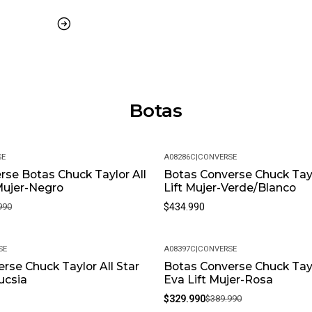
inconveniente, contáctanos y 
¿Es posible cambiar la talla?
Claro, aceptamos cambios de t
con su empaque original.
¿Cuál es su política de devol
Si no estás satisfecho, conta
Botas
experiencia de compra sea co
SE
A08286C
|
CONVERSE
rse Botas Chuck Taylor All
Botas Converse Chuck Tayl
Mujer-Negro
Lift Mujer-Verde/Blanco
990
$434.990
SE
A08397C
|
CONVERSE
rse Chuck Taylor All Star
Botas Converse Chuck Tayl
-15%
ucsia
Eva Lift Mujer-Rosa
$329.990
$389.990