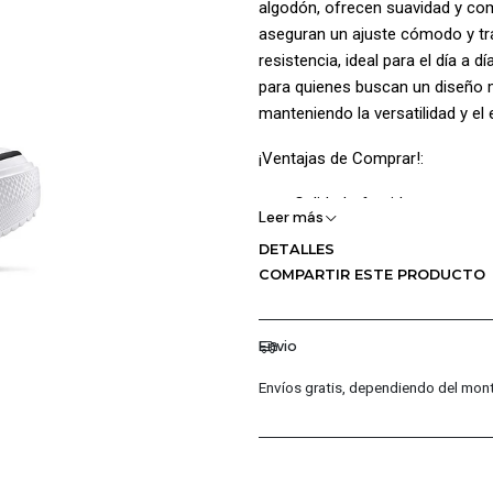
algodón, ofrecen suavidad y como
aseguran un ajuste cómodo y tra
resistencia, ideal para el día a 
para quienes buscan un diseño m
manteniendo la versatilidad y el 
¡Ventajas de Comprar!:
Calidad ofrecida.
Leer más
Distribuidores Autorizados.
DETALLES
Confianza Total.
COMPARTIR ESTE PRODUCTO
Servicio al Cliente Premium
Preguntas Fr
Envio
¿Los productos son originale
Envíos gratis, dependiendo del mont
Sí, todos nuestros productos 
marca, ofrecendo autenticida
¿Cuál es la política de garantí
Ofrecemos una garantía de 30 