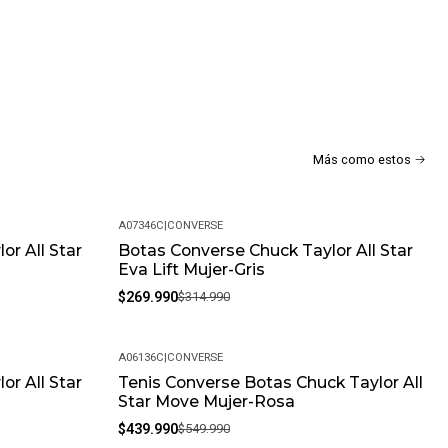
lo resolveremos.
alla siempre que el producto esté en perfectas condiciones y
uciones?
mos con una política de devoluciones flexible. Queremos que tu
Más como estos
mpletamente satisfa
A07346C
|
CONVERSE
or All Star
Botas Converse Chuck Taylor All Star
-14%
Eva Lift Mujer-Gris
$269.990
$314.990
A06136C
|
CONVERSE
or All Star
Tenis Converse Botas Chuck Taylor All
-20%
Star Move Mujer-Rosa
$439.990
$549.990