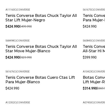
A11160C
|
CONVERSE
561675C
|
CONVER
Tenis Converse Botas Chuck Taylor All
Tenis Conve
-15%
Star Lift Mujer-Negro
Para Mujer
$424.990
$499.990
$424.990
568498C
|
CONVERSE
560845C
|
CONVER
Tenis Converse Botas Chuck Taylor All
Tenis Conve
-20%
Star Move Mujer-Blanco
All-Star Hi
$424.990
$529.990
$399.990
561676C
|
CONVERSE
A10423C
|
CONVER
Tenis Converse Botas Cuero Ctas Lift
Botas Conve
-15%
Para Mujer-Blanco
Lift Mujer-
$424.990
$314.990
$369.
A12352C
|
CONVERSE
A07450C
|
CONVER