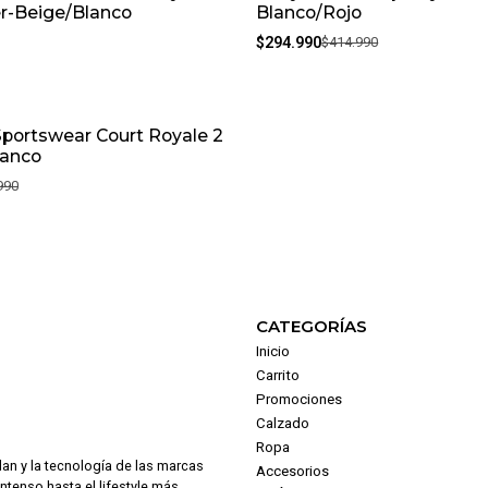
er-Beige/Blanco
Blanco/Rojo
$294.990
$414.990
Sportswear Court Royale 2
lanco
990
CATEGORÍAS
Inicio
Carrito
Promociones
Calzado
Ropa
dan y la tecnología de las marcas
Accesorios
intenso hasta el lifestyle más