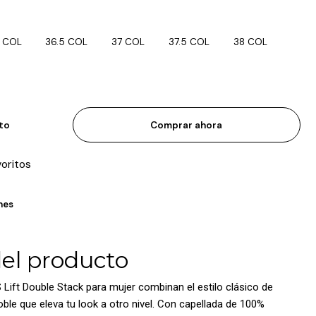
 COL
36.5 COL
37 COL
37.5 COL
38 COL
ito
Comprar ahora
voritos
nes
del producto
ift Double Stack para mujer combinan el estilo clásico de
le que eleva tu look a otro nivel. Con capellada de 100%