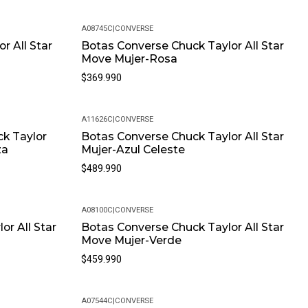
A08745C
|
CONVERSE
r All Star
Botas Converse Chuck Taylor All Star
Move Mujer-Rosa
$369.990
A11626C
|
CONVERSE
ck Taylor
Botas Converse Chuck Taylor All Star
za
Mujer-Azul Celeste
$489.990
A08100C
|
CONVERSE
or All Star
Botas Converse Chuck Taylor All Star
Move Mujer-Verde
$459.990
A07544C
|
CONVERSE