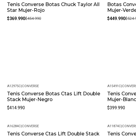
Tenis Converse Botas Chuck Taylor All
Botas Conv
-19%
-14%
Star Mujer-Rojo
Mujer-Verd
$369.990
$454.990
$449.990
$524.
A12975C
|
CONVERSE
A15491C
|
CONVER
Tenis Converse Botas Ctas Lift Double
Tenis Conve
Stack Mujer-Negro
Mujer-Blan
$414.990
$399.990
A16284C
|
CONVERSE
A11874C
|
CONVER
Tenis Converse Ctas Lift Double Stack
Tenis Conve