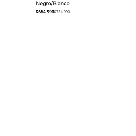
Negro/Blanco
$654.990
$724.990