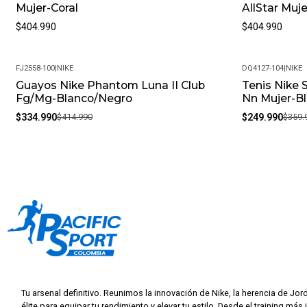
Mujer-Coral
AllStar Muj
$404.990
$404.990
FJ2558-100
|
NIKE
DQ4127-104
|
NIKE
Guayos Nike Phantom Luna II Club
Tenis Nike 
-19%
-31%
Fg/Mg-Blanco/Negro
Nn Mujer-B
$334.990
$414.990
$249.990
$359.
Tu arsenal definitivo. Reunimos la innovación de Nike, la herencia de Jor
élite para equipar tu rendimiento y elevar tu estilo. Desde el training más 