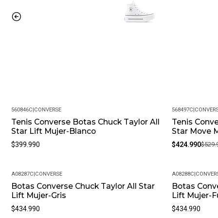
560846C
|
CONVERSE
568497C
|
CONVER
Tenis Converse Botas Chuck Taylor All
Tenis Conve
-20%
Star Lift Mujer-Blanco
Star Move 
$399.990
$424.990
$529.
A08287C
|
CONVERSE
A08288C
|
CONVER
Botas Converse Chuck Taylor All Star
Botas Conve
Lift Mujer-Gris
Lift Mujer-F
$434.990
$434.990