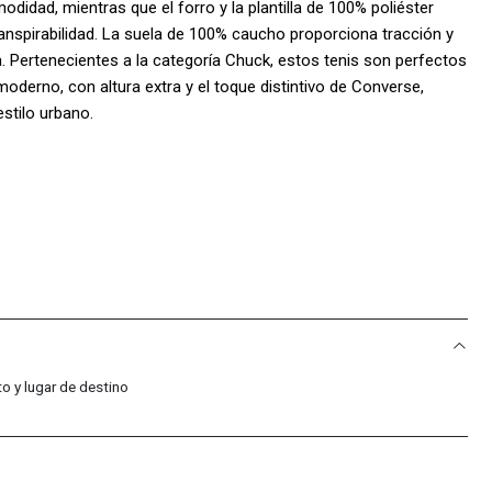
didad, mientras que el forro y la plantilla de 100% poliéster
nspirabilidad. La suela de 100% caucho proporciona tracción y
día. Pertenecientes a la categoría Chuck, estos tenis son perfectos
oderno, con altura extra y el toque distintivo de Converse,
estilo urbano.
.
ecuentes
s?
o y lugar de destino
son 100% originales. Somos distribuidores autorizados de la
d en cada compra.
as?
días por defectos de fabricación. Si encuentras algún