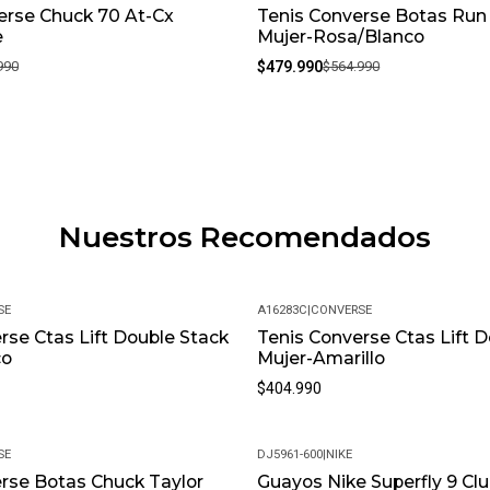
erse Chuck 70 At-Cx
Tenis Converse Botas Run 
-15%
e
Mujer-Rosa/Blanco
990
$479.990
$564.990
Nuestros Recomendados
SE
A16283C
|
CONVERSE
rse Ctas Lift Double Stack
Tenis Converse Ctas Lift 
co
Mujer-Amarillo
$404.990
SE
DJ5961-600
|
NIKE
rse Botas Chuck Taylor
Guayos Nike Superfly 9 Cl
-29%