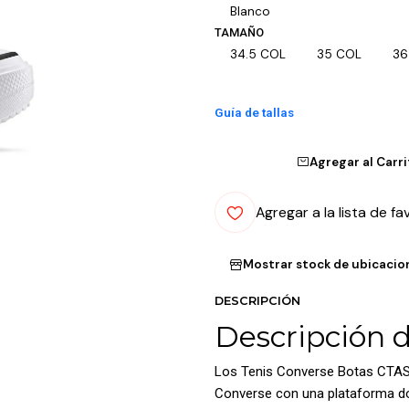
Blanco
TAMAÑO
34.5 COL
35 COL
36
Guía de tallas
Agregar al Carr
Agregar a la lista de fa
Mostrar stock de ubicacio
DESCRIPCIÓN
Descripción 
Los Tenis Converse Botas CTAS L
Converse con una plataforma dob