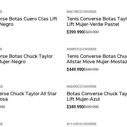
SE
A06138C
|
CONVERSE
rse Botas Cuero Ctas Lift
Tenis Converse Botas Taylo
-25%
-Negro
Lift Mujer-Verde Pastel
$399.990
$529.990
SE
A06897C
|
CONVERSE
rse Botas Chuck Taylor
Tenis Converse Botas Chu
-18%
 Mujer-Negro
Allstar Move Mujer-Mosta
$449.990
$549.990
SE
A06492C
|
CONVERSE
rse Chuck Taylor All Star
Botas Converse Chuck Tayl
-13%
Rosa
Lift Mujer-Azul
990
$349.990
$399.990
SE
A11169C
|
CONVERSE