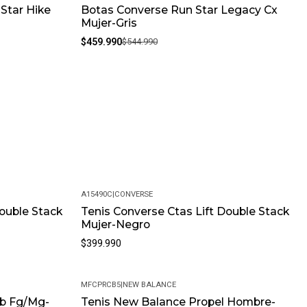
Star Hike
Botas Converse Run Star Legacy Cx
-16%
Mujer-Gris
$459.990
$544.990
A15490C
|
CONVERSE
Double Stack
Tenis Converse Ctas Lift Double Stack
Mujer-Negro
$399.990
MFCPRCB5
|
NEW BALANCE
ub Fg/Mg-
Tenis New Balance Propel Hombre-
-10%