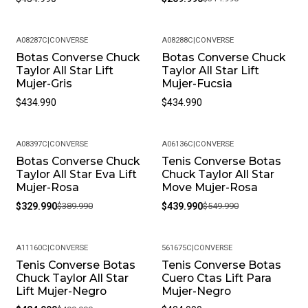
A08287C
|
CONVERSE
A08288C
|
CONVERSE
Botas Converse Chuck
Botas Converse Chuck
Taylor All Star Lift
Taylor All Star Lift
Mujer-Gris
Mujer-Fucsia
$434.990
$434.990
A08397C
|
CONVERSE
A06136C
|
CONVERSE
Botas Converse Chuck
Tenis Converse Botas
-15%
-20%
Taylor All Star Eva Lift
Chuck Taylor All Star
Mujer-Rosa
Move Mujer-Rosa
$329.990
$389.990
$439.990
$549.990
A11160C
|
CONVERSE
561675C
|
CONVERSE
Tenis Converse Botas
Tenis Converse Botas
-15%
Chuck Taylor All Star
Cuero Ctas Lift Para
Lift Mujer-Negro
Mujer-Negro