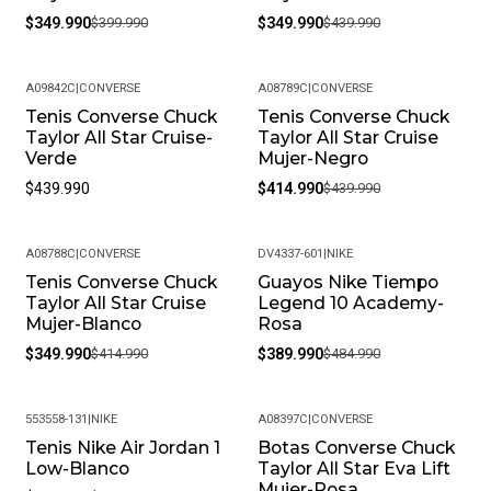
$349.990
$399.990
$349.990
$439.990
A09842C
|
CONVERSE
A08789C
|
CONVERSE
Tenis Converse Chuck
Tenis Converse Chuck
-6%
Taylor All Star Cruise-
Taylor All Star Cruise
Verde
Mujer-Negro
$439.990
$414.990
$439.990
A08788C
|
CONVERSE
DV4337-601
|
NIKE
Tenis Converse Chuck
Guayos Nike Tiempo
-16%
-20%
Taylor All Star Cruise
Legend 10 Academy-
Mujer-Blanco
Rosa
$349.990
$414.990
$389.990
$484.990
553558-131
|
NIKE
A08397C
|
CONVERSE
Tenis Nike Air Jordan 1
Botas Converse Chuck
-20%
-15%
Low-Blanco
Taylor All Star Eva Lift
Mujer-Rosa