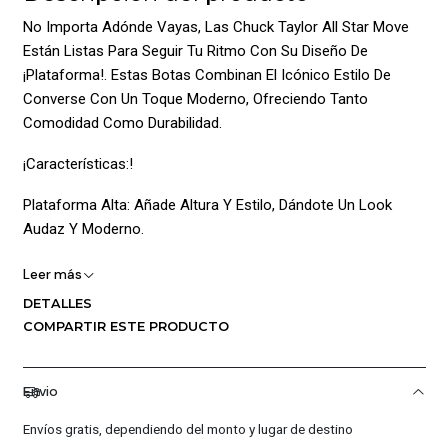
No Importa Adónde Vayas, Las Chuck Taylor All Star Move
Están Listas Para Seguir Tu Ritmo Con Su Diseño De
¡Plataforma!. Estas Botas Combinan El Icónico Estilo De
Converse Con Un Toque Moderno, Ofreciendo Tanto
Comodidad Como Durabilidad.
¡Características:!
Plataforma Alta: Añade Altura Y Estilo, Dándote Un Look
Audaz Y Moderno.
Parte Superior De Lona Duradera: Asegura Una Larga Vida
Leer más
Útil Y Una Apariencia Clásica Que Nunca Pasa De Moda.
DETALLES
COMPARTIR ESTE PRODUCTO
Amortiguación De Espuma Suave: Proporciona Comodidad
Bajo Los Pies, Ideal Para Un Uso Prolongado Durante El Día.
Envio
Puntera De Goma: Ofrece Protección Adicional Y Mantiene El
Diseño Característico De Converse.
Envíos gratis, dependiendo del monto y lugar de destino