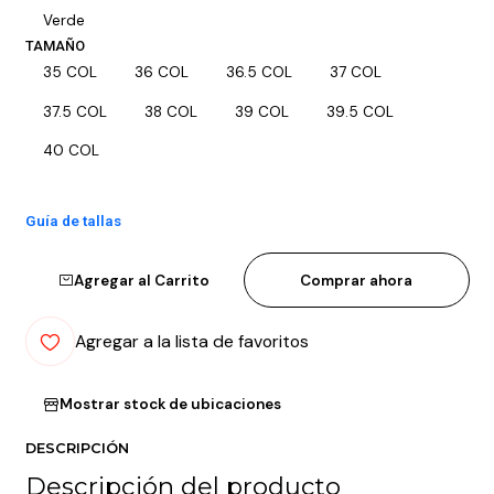
Verde
TAMAÑO
35 COL
36 COL
36.5 COL
37 COL
37.5 COL
38 COL
39 COL
39.5 COL
40 COL
Guía de tallas
Agregar al Carrito
Comprar ahora
Agregar a la lista de favoritos
Mostrar stock de ubicaciones
DESCRIPCIÓN
Descripción del producto