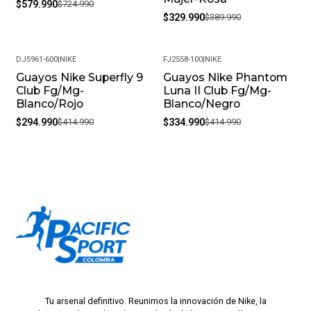
$579.990
$724.990
$329.990
$389.990
DJ5961-600
|
NIKE
FJ2558-100
|
NIKE
Guayos Nike Superfly 9
Guayos Nike Phantom
-29%
-19%
Club Fg/Mg-
Luna II Club Fg/Mg-
Blanco/Rojo
Blanco/Negro
$294.990
$414.990
$334.990
$414.990
Tu arsenal definitivo. Reunimos la innovación de Nike, la