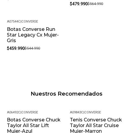
$479.990
$564.990
A07544C
|
CONVERSE
Botas Converse Run
-16%
Star Legacy Cx Mujer-
Gris
$459.990
$544.990
Nuestros Recomendados
A06492C
|
CONVERSE
A09843C
|
CONVERSE
Botas Converse Chuck
Tenis Converse Chuck
-13%
-20%
Taylor All Star Lift
Taylor All Star Cruise
Mujer-Azul
Mujer-Marron