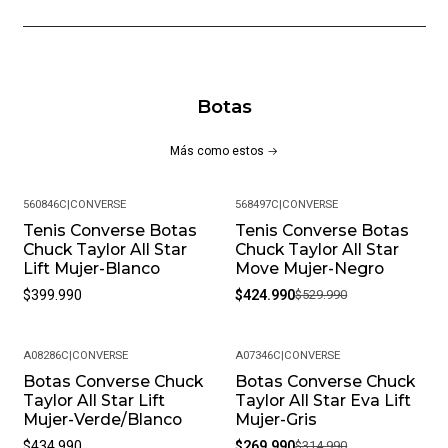
Parche En El Tobillo Chuck Taylor: Mantiene El Estilo Clásico
Y Reconocible Al Instante.
Lengüeta En El Talón: Facilita El Calzado Y Ajuste, Perfecto
Botas
Para Aquellos Que Están Siempre En Movimiento.
Las ¡Chuck Taylor All Star Move! Combinan Lo Mejor De La
Más como estos
Moda Y La Funcionalidad, Haciéndolas Perfectas Para
Cualquier Actividad Y Garantizando Que Siempre Te Veas Y
560846C
|
CONVERSE
568497C
|
CONVERSE
Te Sientas Genial.
Tenis Converse Botas
Tenis Converse Botas
-20%
Chuck Taylor All Star
Chuck Taylor All Star
Lift Mujer-Blanco
Move Mujer-Negro
$399.990
$424.990
$529.990
A08286C
|
CONVERSE
A07346C
|
CONVERSE
Botas Converse Chuck
Botas Converse Chuck
-14%
Taylor All Star Lift
Taylor All Star Eva Lift
Mujer-Verde/Blanco
Mujer-Gris
$434.990
$269.990
$314.990