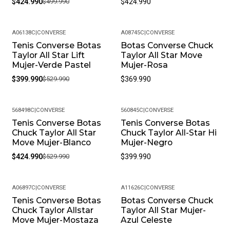
$424.990
$499.990
$424.990
A06138C
|
CONVERSE
A08745C
|
CONVERSE
Tenis Converse Botas
Botas Converse Chuck
-25%
Taylor All Star Lift
Taylor All Star Move
Mujer-Verde Pastel
Mujer-Rosa
$399.990
$529.990
$369.990
568498C
|
CONVERSE
560845C
|
CONVERSE
Tenis Converse Botas
Tenis Converse Botas
-20%
Chuck Taylor All Star
Chuck Taylor All-Star Hi
Move Mujer-Blanco
Mujer-Negro
$424.990
$529.990
$399.990
A06897C
|
CONVERSE
A11626C
|
CONVERSE
Tenis Converse Botas
Botas Converse Chuck
-18%
Chuck Taylor Allstar
Taylor All Star Mujer-
Move Mujer-Mostaza
Azul Celeste