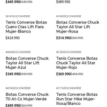
$449.990
$549.990
$489.990
561676C
|
CONVERSE
A10423C
|
CONVERSE
Tenis Converse Botas
Botas Converse Chuck
-15%
Cuero Ctas Lift Para
Taylor All Star Lift
Mujer-Blanco
Mujer-Rosa
$424.990
$314.990
$369.990
A06492C
|
CONVERSE
A12352C
|
CONVERSE
Botas Converse Chuck
Tenis Converse Botas
-13%
-19%
Taylor All Star Lift
Chuck Taylor All Star
Mujer-Azul
Mujer-Rojo
$349.990
$399.990
$369.990
$454.990
A07450C
|
CONVERSE
A11169C
|
CONVERSE
Botas Converse Chuck
Tenis Converse Botas
-14%
-15%
70 At-Cx Mujer-Verde
Run Star Hike Mujer-
Rosa/Blanco
$449.990
$524.990