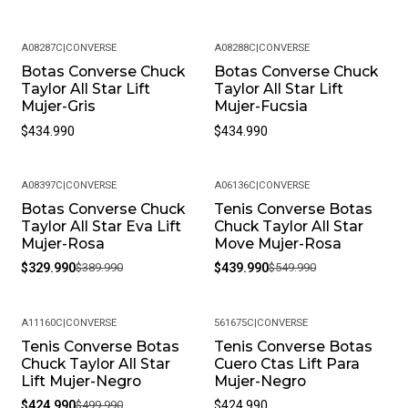
o inconveniente. Nos esforzamos por ofrecer un
servicio al cliente de primera clase para que tu
A08287C
|
CONVERSE
A08288C
|
CONVERSE
experiencia de compra sea impecable.
Botas Converse Chuck
Botas Converse Chuck
Taylor All Star Lift
Taylor All Star Lift
Preguntas Frecuentes
Mujer-Gris
Mujer-Fucsia
¿Sus productos son originales? Sí, en Pacific Sport
$434.990
$434.990
Colombia, solo vendemos productos originales y somos
distribuidores autorizados de la marca. Puedes estar
A08397C
|
CONVERSE
A06136C
|
CONVERSE
seguro de que recibirás un producto auténtico.
Botas Converse Chuck
Tenis Converse Botas
-15%
-20%
¿Cuál es la política de garantías? Todos nuestros
Taylor All Star Eva Lift
Chuck Taylor All Star
productos, cuentan con una garantía de 30 días por
Mujer-Rosa
Move Mujer-Rosa
defectos de fabricación. Si encuentras algún problema
$329.990
$389.990
$439.990
$549.990
con tu producto, contáctanos para resolverlo.
¿Puedo cambiar la talla si no me queda bien? Sí, en
A11160C
|
CONVERSE
561675C
|
CONVERSE
Pacific Sport Colombia entendemos que la talla puede
Tenis Converse Botas
Tenis Converse Botas
-15%
variar. Ofrecemos cambios de talla, siempre y cuando el
Chuck Taylor All Star
Cuero Ctas Lift Para
producto se encuentre en perfectas condiciones y con
Lift Mujer-Negro
Mujer-Negro
su empaque original.
$424.990
$499.990
$424.990