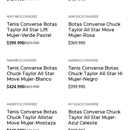
Política de Devoluciones: Si por alguna razón no estás
satisfecho con tu compra, ofrecemos una política de
A06138C
|
CONVERSE
A08745C
|
CONVERSE
devoluciones flexible. Queremos que estés
Tenis Converse Botas
Botas Converse Chuck
-25%
completamente feliz y puedas volver a elegirnos.
Taylor All Star Lift
Taylor All Star Move
¿Cómo debo cuidar mis productos? Para mantener tu
Mujer-Verde Pastel
Mujer-Rosa
producto en las mejores condiciones, recomendamos
$399.990
$529.990
$369.990
limpiarlos con un paño húmedo y evitar el uso de
productos químicos fuertes. Almacénalos en un lugar
568498C
|
CONVERSE
560845C
|
CONVERSE
fresco y seco cuando no los estés usando.
Tenis Converse Botas
Tenis Converse Botas
-20%
• Peso del Producto: Ligero, ideal para uso diario.
Chuck Taylor All Star
Chuck Taylor All-Star Hi
Move Mujer-Blanco
Mujer-Negro
$424.990
$529.990
$399.990
A06897C
|
CONVERSE
A11626C
|
CONVERSE
Tenis Converse Botas
Botas Converse Chuck
-18%
Chuck Taylor Allstar
Taylor All Star Mujer-
Move Mujer-Mostaza
Azul Celeste