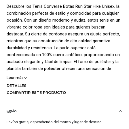
Descubre los Tenis Converse Botas Run Star Hike Unisex, la
combinación perfecta de estilo y comodidad para cualquier
ocasión. Con un diseño moderno y audaz, estos tenis en un
vibrante color rosa son ideales para quienes buscan
destacar. Su cierre de cordones asegura un ajuste perfecto,
mientras que su construcción de alta calidad garantiza
durabilidad y resistencia. La parte superior está
confeccionada en 100% cuero sintético, proporcionando un
acabado elegante y fácil de limpiar. El forro de poliéster y la
plantilla también de poliéster ofrecen una sensación de
suavidad y confort al caminar, haciendo de estos tenis una
Leer más
opción ideal para el uso diario o para aventuras al aire libre.
DETALLES
COMPARTIR ESTE PRODUCTO
Con unas medidas que se adaptan a cualquier pie, los Tenis
Converse Botas Run Star Hike son unisex, lo que los
convierte en una elección versátil para todos. La suela de
Envio
caucho proporciona un excelente agarre y tracción,
asegurando que te sientas seguro en cada paso. Ya sea que
Envíos gratis, dependiendo del monto y lugar de destino
los uses para un look casual o para complementar un outfit