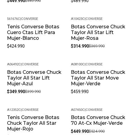
$449.990
$549.990
$489.990
561676C
|
CONVERSE
A10423C
|
CONVERSE
Tenis Converse Botas
Botas Converse Chuck
-15%
Cuero Ctas Lift Para
Taylor All Star Lift
Mujer-Blanco
Mujer-Rosa
$424.990
$314.990
$369.990
A06492C
|
CONVERSE
A08100C
|
CONVERSE
Botas Converse Chuck
Botas Converse Chuck
-13%
Taylor All Star Lift
Taylor All Star Move
Mujer-Azul
Mujer-Verde
$349.990
$399.990
$459.990
A12352C
|
CONVERSE
A07450C
|
CONVERSE
Tenis Converse Botas
Botas Converse Chuck
-19%
-14%
Chuck Taylor All Star
70 At-Cx Mujer-Verde
Mujer-Rojo
$449.990
$524.990