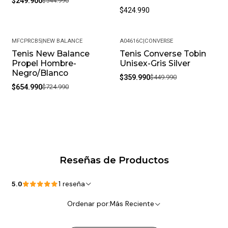
$249.900
$544.990
$424.990
MFCPRCB5
|
NEW BALANCE
A04616C
|
CONVERSE
Tenis New Balance
Tenis Converse Tobin
-10%
-20%
Propel Hombre-
Unisex-Gris Silver
Negro/Blanco
$359.990
$449.990
$654.990
$724.990
Reseñas de Productos
5.0
1 reseña
Ordenar por:
Más Reciente