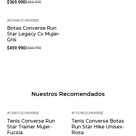
$369.990
$454.990
A07544C
|
CONVERSE
Botas Converse Run
-16%
Star Legacy Cx Mujer-
Gris
$459.990
$544.990
Nuestros Recomendados
A13361C
|
CONVERSE
A11578C
|
CONVERSE
Tenis Converse Run
Tenis Converse Botas
-14%
Star Trainer Mujer-
Run Star Hike Unisex-
Fucsia
Rosa