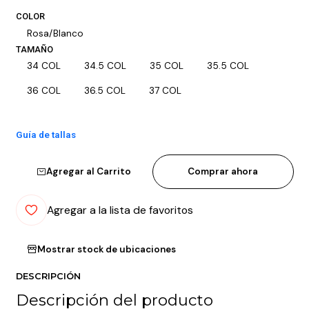
COLOR
Rosa/Blanco
TAMAÑO
34 COL
34.5 COL
35 COL
35.5 COL
36 COL
36.5 COL
37 COL
Guía de tallas
Agregar al Carrito
Comprar ahora
Agregar a la lista de favoritos
Mostrar stock de ubicaciones
DESCRIPCIÓN
Descripción del producto