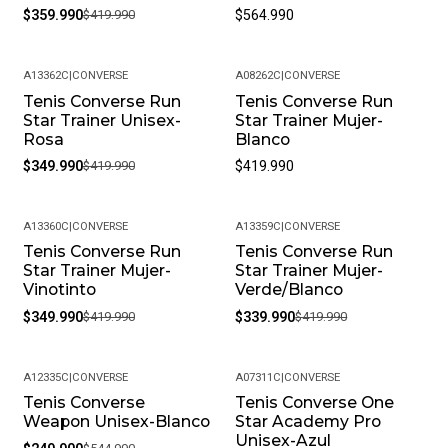
$359.990
$419.990
$564.990
A13362C
|
CONVERSE
A08262C
|
CONVERSE
Tenis Converse Run
Tenis Converse Run
-17%
Star Trainer Unisex-
Star Trainer Mujer-
Rosa
Blanco
$349.990
$419.990
$419.990
A13360C
|
CONVERSE
A13359C
|
CONVERSE
Tenis Converse Run
Tenis Converse Run
-17%
-19%
Star Trainer Mujer-
Star Trainer Mujer-
Vinotinto
Verde/Blanco
$349.990
$419.990
$339.990
$419.990
A12335C
|
CONVERSE
A07311C
|
CONVERSE
Tenis Converse
Tenis Converse One
-54%
Weapon Unisex-Blanco
Star Academy Pro
Unisex-Azul