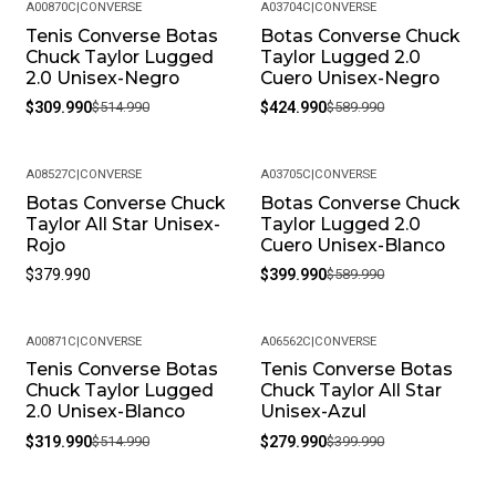
A00870C
|
CONVERSE
A03704C
|
CONVERSE
Tenis Converse Botas
Botas Converse Chuck
-40%
-28%
Chuck Taylor Lugged
Taylor Lugged 2.0
2.0 Unisex-Negro
Cuero Unisex-Negro
$309.990
$514.990
$424.990
$589.990
A08527C
|
CONVERSE
A03705C
|
CONVERSE
Botas Converse Chuck
Botas Converse Chuck
-32%
Taylor All Star Unisex-
Taylor Lugged 2.0
Rojo
Cuero Unisex-Blanco
$379.990
$399.990
$589.990
A00871C
|
CONVERSE
A06562C
|
CONVERSE
Tenis Converse Botas
Tenis Converse Botas
-38%
-30%
Chuck Taylor Lugged
Chuck Taylor All Star
2.0 Unisex-Blanco
Unisex-Azul
$319.990
$514.990
$279.990
$399.990