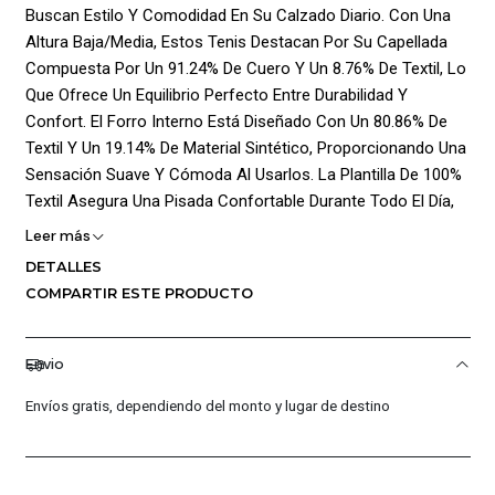
Buscan Estilo Y Comodidad En Su Calzado Diario. Con Una
Altura Baja/Media, Estos Tenis Destacan Por Su Capellada
Compuesta Por Un 91.24% De Cuero Y Un 8.76% De Textil, Lo
Que Ofrece Un Equilibrio Perfecto Entre Durabilidad Y
Confort. El Forro Interno Está Diseñado Con Un 80.86% De
Textil Y Un 19.14% De Material Sintético, Proporcionando Una
Sensación Suave Y Cómoda Al Usarlos. La Plantilla De 100%
Textil Asegura Una Pisada Confortable Durante Todo El Día,
Mientras Que La Suela De 100% Caucho Garantiza Una
Leer más
Excelente Tracción Y Resistencia Al Desgaste. El Cierre De
DETALLES
Cordones Permite Un Ajuste Firme Y Personalizado, Y El
COMPARTIR ESTE PRODUCTO
Icónico Logo De La Marca En El Lateral Añade Un Toque
Distintivo De Estilo Clásico. Perfectos Para Complementar
Cualquier Outfit Casual Con Un Toque De Autenticidad Y
Envio
Funcionalidad.
Envíos gratis, dependiendo del monto y lugar de destino
¡Ventajas De Comprar En Pacific Sport Colombia!:
Productos Originales: En Pacific Sport Colombia, Solo