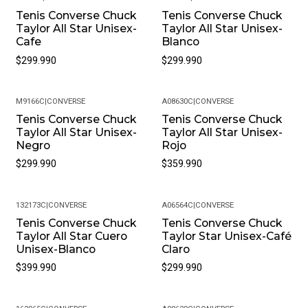
Estar Seguro De Que Recibirás Un Producto Auténtico.
Tenis Converse Chuck
Tenis Converse Chuck
Taylor All Star Unisex-
Taylor All Star Unisex-
¿Cuál Es La Política De Garantías? Todos Nuestros
Cafe
Blanco
Productos, Cuentan Con Una Garantía De 30 Días Por
$299.990
$299.990
Defectos De Fabricación. Si Encuentras Algún Problema
Con Tu Producto, Contáctanos Para Resolverlo.
¿Puedo Cambiar La Talla Si No Me Queda Bien? Sí, En
M9166C
|
CONVERSE
A08630C
|
CONVERSE
Pacific Sport Colombia Entendemos Que La Talla Puede
Tenis Converse Chuck
Tenis Converse Chuck
Taylor All Star Unisex-
Taylor All Star Unisex-
Variar. Ofrecemos Cambios De Talla, Siempre Y Cuando
Negro
Rojo
El Producto Se Encuentre En Perfectas Condiciones Y
$299.990
$359.990
Con Su Empaque Original.
Política De Devoluciones: Si Por Alguna Razón No Estás
Satisfecho Con Tu Compra, Ofrecemos Una Política De
132173C
|
CONVERSE
A06564C
|
CONVERSE
Devoluciones Flexible. Queremos Que Estés
Tenis Converse Chuck
Tenis Converse Chuck
Taylor All Star Cuero
Taylor Star Unisex-Café
Completamente Feliz Y Puedas Volver A Elegirnos.
Unisex-Blanco
Claro
¿Cómo Debo Cuidar Mis Productos? Para Mantener Tu
$399.990
$299.990
Producto En Las Mejores Condiciones, Recomendamos
Limpiarlos Con Un Paño Húmedo Y Evitar El Uso De
Productos Químicos Fuertes. Almacénalos En Un Lugar