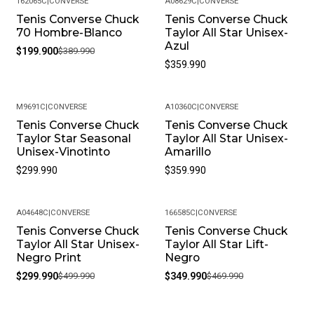
162065C
|
CONVERSE
A08629C
|
CONVERSE
Fresco Y Seco Cuando No Los Estés Usando.
Tenis Converse Chuck
Tenis Converse Chuck
-49%
70 Hombre-Blanco
Taylor All Star Unisex-
• Peso Del Producto: Ligero, Ideal Para Uso Diario.
Azul
$199.900
$389.990
$359.990
M9691C
|
CONVERSE
A10360C
|
CONVERSE
Tenis Converse Chuck
Tenis Converse Chuck
Taylor Star Seasonal
Taylor All Star Unisex-
Unisex-Vinotinto
Amarillo
$299.990
$359.990
A04648C
|
CONVERSE
166585C
|
CONVERSE
Tenis Converse Chuck
Tenis Converse Chuck
-40%
-26%
Taylor All Star Unisex-
Taylor All Star Lift-
Negro Print
Negro
$299.990
$499.990
$349.990
$469.990