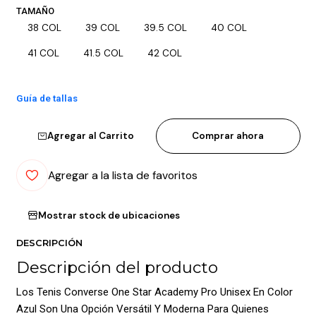
TAMAÑO
38 COL
39 COL
39.5 COL
40 COL
41 COL
41.5 COL
42 COL
Guía de tallas
Agregar al Carrito
Comprar ahora
Agregar a la lista de favoritos
Mostrar stock de ubicaciones
DESCRIPCIÓN
Descripción del producto
Los Tenis Converse One Star Academy Pro Unisex En Color
Azul Son Una Opción Versátil Y Moderna Para Quienes