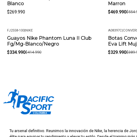
Blanco
Marron
$269.990
$469.990
$554.
FJ2558-100
|
NIKE
A08397C
|
CONVER
Guayos Nike Phantom Luna II Club
Botas Conve
-19%
-15%
Fg/Mg-Blanco/Negro
Eva Lift Mu
$334.990
$414.990
$329.990
$389.
Tu arsenal definitivo. Reunimos la innovación de Nike, la herencia de Jor
élite para equipar tu rendimiento y elevar tu estilo. Desde el training más 