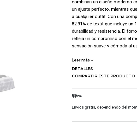
combinan un diseño moderno con
un ajuste perfecto, mientras que
a cualquier outfit. Con una comp
82.91% de textil, que incluye un
durabilidad y resistencia. El fo
refleja un compromiso con el me
sensación suave y cómoda al us
Con medidas que se adaptan a t
Leer más
para mujeres que buscan un calz
DETALLES
de 100% poliéster, proporcionan
COMPARTIR ESTE PRODUCTO
100% caucho ofrece un agarre ex
skate o para un paseo por la ciu
SPORT CASUAL UNISEX, donde la 
Envio
tu compra ahora y lleva tu estilo 
Envíos gratis, dependiendo del mont
¡Ventajas de Comprar en Pacific
Productos Originales: En P
garantizando la autenticidad