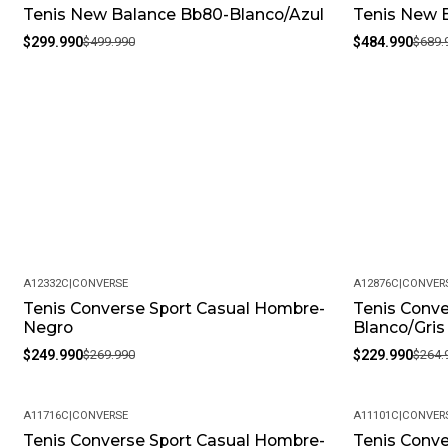
Tenis New Balance Bb80-Blanco/Azul
Tenis New B
-40%
-30%
$299.990
$499.990
$484.990
$689.
A12332C
|
CONVERSE
A12876C
|
CONVER
Tenis Converse Sport Casual Hombre-
Tenis Conve
-7%
-13%
Negro
Blanco/Gris
$249.990
$269.990
$229.990
$264.
A11716C
|
CONVERSE
A11101C
|
CONVER
Tenis Converse Sport Casual Hombre-
Tenis Conv
-15%