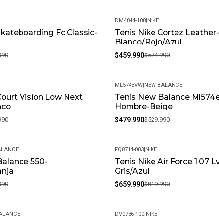
Política de Devoluciones: Si 
DM4044-108
|
NIKE
ofrecemos una política de de
Skateboarding Fc Classic-
Tenis Nike Cortez Leather
-20%
feliz y puedas volver a elegirn
Blanco/Rojo/Azul
¿Cómo debo cuidar mis produ
990
$459.990
$574.990
condiciones, recomendamos li
químicos fuertes. Almacénalo
ML574EVW
|
NEW BALANCE
• Peso del Producto: Ligero, ide
Court Vision Low Next
Tenis New Balance Ml574e
-9%
nco
Hombre-Beige
990
$479.990
$529.990
ALANCE
FQ8714-003
|
NIKE
Balance 550-
Tenis Nike Air Force 1 07 L
-20%
anja
Gris/Azul
990
$659.990
$819.990
ALANCE
DV0736-100
|
NIKE