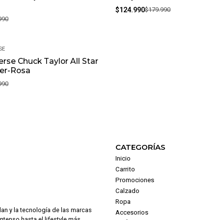
$124.990
$179.990
990
SE
rse Chuck Taylor All Star
jer-Rosa
990
CATEGORÍAS
Inicio
Carrito
Promociones
Calzado
Ropa
dan y la tecnología de las marcas
Accesorios
intenso hasta el lifestyle más