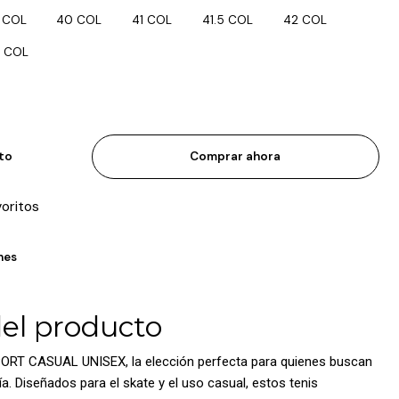
 COL
40 COL
41 COL
41.5 COL
42 COL
 COL
ito
Comprar ahora
voritos
nes
del producto
ORT CASUAL UNISEX, la elección perfecta para quienes buscan
ía. Diseñados para el skate y el uso casual, estos tenis