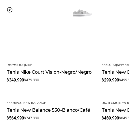
DH2987-002
|
NIKE
BB80OOO
|
NEW B
Tenis Nike Court Vision-Negro/Negro
Tenis New 
-27%
-40%
$349.990
$479.990
$299.990
$499.
BB550VGC
|
NEW BALANCE
U574LGMG
|
NEW 
Tenis New Balance 550-Blanco/Café
Tenis New 
-24%
-25%
$564.990
$747.990
$489.990
$649.