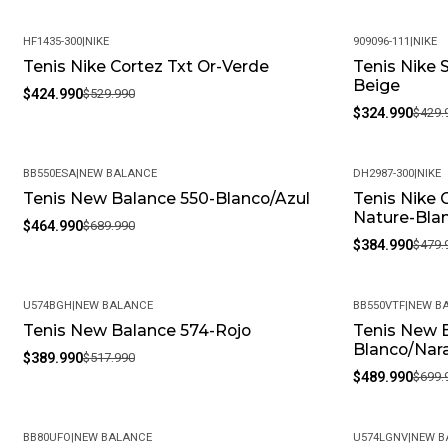
HF1435-300
|
NIKE
909096-111
|
NIKE
Tenis Nike Cortez Txt Or-Verde
Tenis Nike 
-20%
-24%
Beige
$424.990
$529.990
$324.990
$429.
BB550ESA
|
NEW BALANCE
DH2987-300
|
NIKE
Tenis New Balance 550-Blanco/Azul
Tenis Nike 
-33%
-20%
Nature-Bla
$464.990
$689.990
$384.990
$479.
U574BGH
|
NEW BALANCE
BB550VTF
|
NEW B
Tenis New Balance 574-Rojo
Tenis New 
-25%
-30%
Blanco/Nar
$389.990
$517.990
$489.990
$699.
BB80UFO
|
NEW BALANCE
U574LGNV
|
NEW B