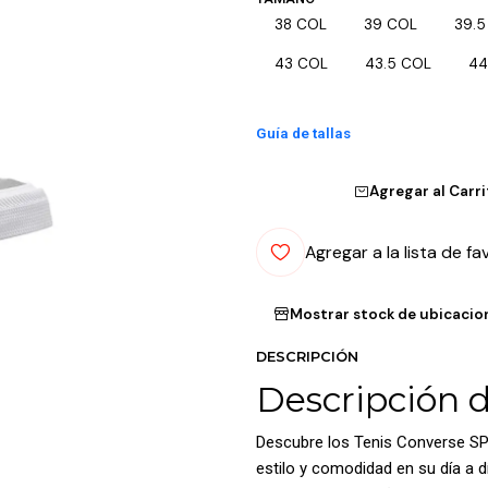
38 COL
39 COL
39.5
43 COL
43.5 COL
44
Guía de tallas
Agregar al Carr
Agregar a la lista de fa
Mostrar stock de ubicacio
DESCRIPCIÓN
Descripción 
Descubre los Tenis Converse SP
estilo y comodidad en su día a d