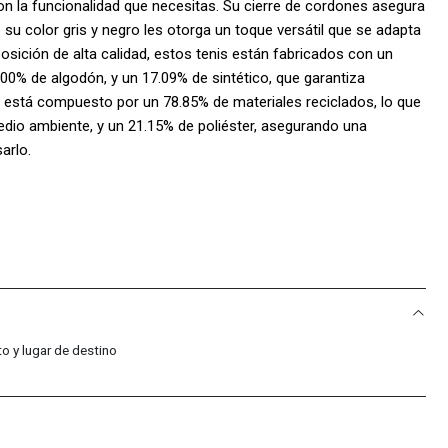
 la funcionalidad que necesitas. Su cierre de cordones asegura
 su color gris y negro les otorga un toque versátil que se adapta
osición de alta calidad, estos tenis están fabricados con un
 100% de algodón, y un 17.09% de sintético, que garantiza
rro está compuesto por un 78.85% de materiales reciclados, lo que
dio ambiente, y un 21.15% de poliéster, asegurando una
arlo.
odos, estos tenis unisex son ideales tanto para hombres como
ado que combine estilo y funcionalidad. La plantilla está hecha
do un soporte adecuado para tus pies, mientras que la suela de
cepcional en diversas superficies, ideal para tus sesiones de
dad. No te pierdas la oportunidad de lucir estos Tenis Converse
moda se encuentra con la comodidad y la sostenibilidad. ¡Haz
al siguiente nivel!
o y lugar de destino
 Sport Colombia!:
acific Sport Colombia, solo vendemos productos originales,
 y calidad de cada par de tenis.