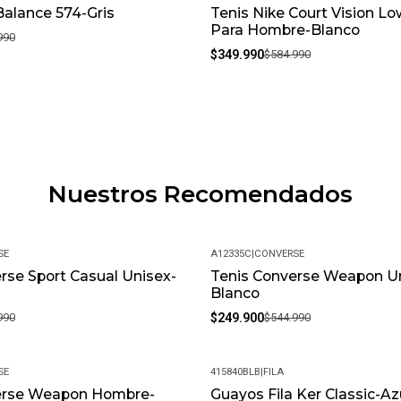
alance 574-Gris
Tenis Nike Court Vision L
-40%
Para Hombre-Blanco
990
$349.990
$584.990
Nuestros Recomendados
SE
A12335C
|
CONVERSE
rse Sport Casual Unisex-
Tenis Converse Weapon U
-54%
Blanco
990
$249.900
$544.990
SE
415840BLB
|
FILA
erse Weapon Hombre-
Guayos Fila Ker Classic-Az
-31%