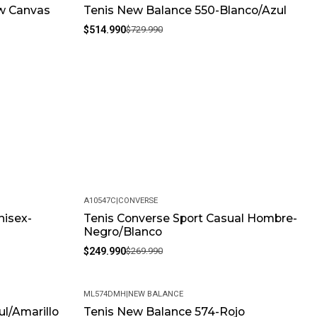
ow Canvas
Tenis New Balance 550-Blanco/Azul
-29%
$514.990
$729.990
A10547C
|
CONVERSE
nisex-
Tenis Converse Sport Casual Hombre-
-7%
Negro/Blanco
$249.990
$269.990
ML574DMH
|
NEW BALANCE
ul/Amarillo
Tenis New Balance 574-Rojo
-30%