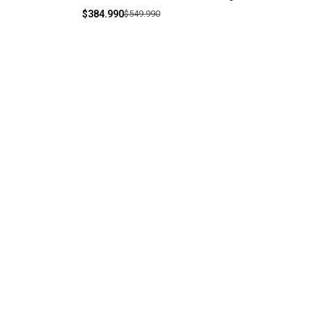
$384.990
$549.990