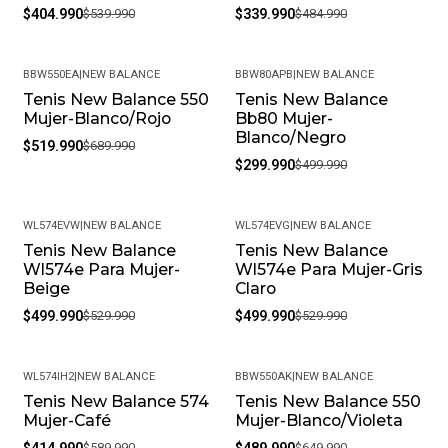
Funcionalidad, Haciendo Que Cada Paso Sea Una
$404.990
$539.990
$339.990
$484.990
Declaración De Moda.
BBW550EA
|
NEW BALANCE
BBW80APB
|
NEW BALANCE
Con Los ¡Tenis Nike Court Legacy Lift,! Puedes Disfrutar De
Tenis New Balance 550
Tenis New Balance
-25%
-40%
Un Calzado Que Combina Estilo Audaz Y Comodidad Clásica.
Mujer-Blanco/Rojo
Bb80 Mujer-
Blanco/Negro
$519.990
$689.990
$299.990
$499.990
WL574EVW
|
NEW BALANCE
WL574EVG
|
NEW BALANCE
Tenis New Balance
Tenis New Balance
-6%
-6%
Wl574e Para Mujer-
Wl574e Para Mujer-Gris
Beige
Claro
$499.990
$529.990
$499.990
$529.990
WL574IH2
|
NEW BALANCE
BBW550AK
|
NEW BALANCE
Tenis New Balance 574
Tenis New Balance 550
-30%
-25%
Mujer-Café
Mujer-Blanco/Violeta
$414.990
$589.990
$489.990
$649.990