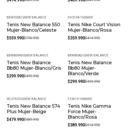
BBW550BC
|
NEW BALANCE
DH3158-102
|
NIKE
Tenis New Balance 550
Tenis Nike Court Vision
-30%
-13%
Mujer-Blanco/Celeste
Mujer-Blanco/Rosa
$559.990
$796.990
$359.990
$414.990
BBW80WMS
|
NEW BALANCE
BBW80ADG
|
NEW BALANCE
Tenis New Balance
Tenis New Balance
-40%
-40%
Bb80 Mujer-Blanco/Gris
Bb80 Mujer-
Blanco/Verde
$299.990
$499.990
$299.990
$499.990
WL574ZSO
|
NEW BALANCE
FZ3613-100
|
NIKE
Tenis New Balance 574
Tenis Nike Gamma
-19%
-24%
Plus Mujer-Beige
Force Mujer-
Blanco/Rosa
$479.990
$589.990
$389.990
$514.990