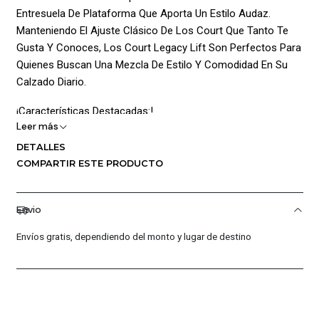
Entresuela De Plataforma Que Aporta Un Estilo Audaz.
Manteniendo El Ajuste Clásico De Los Court Que Tanto Te
Gusta Y Conoces, Los Court Legacy Lift Son Perfectos Para
Quienes Buscan Una Mezcla De Estilo Y Comodidad En Su
Calzado Diario.
¡Características Destacadas:!
Leer más
Beneficios:
DETALLES
COMPARTIR ESTE PRODUCTO
Parte Superior De Cuero: Mantiene Un Look Clásico Y Es
Fácil De Combinar Con Cualquier Atuendo, Aportando Un
Toque De Elegancia Y Durabilidad.
Envio
Comodidad Acolchada: El Cuello Y La Lengüeta Acolchados
Envíos gratis, dependiendo del monto y lugar de destino
Agregan Una Sensación De Suavidad Y Comodidad,
Asegurando Que Tus Pies Se Sientan Bien Durante Todo El
Día.
Tracción Y Durabilidad: La Suela De Goma Ofrece Una