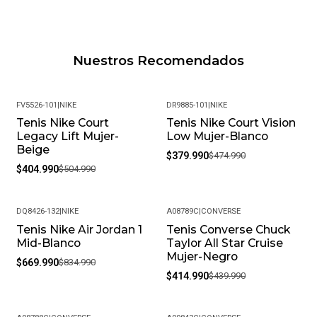
Nuestros Recomendados
FV5526-101
|
NIKE
DR9885-101
|
NIKE
Tenis Nike Court
Tenis Nike Court Vision
-20%
-20%
Legacy Lift Mujer-
Low Mujer-Blanco
Beige
$379.990
$474.990
$404.990
$504.990
DQ8426-132
|
NIKE
A08789C
|
CONVERSE
Tenis Nike Air Jordan 1
Tenis Converse Chuck
-20%
-6%
Mid-Blanco
Taylor All Star Cruise
Mujer-Negro
$669.990
$834.990
$414.990
$439.990