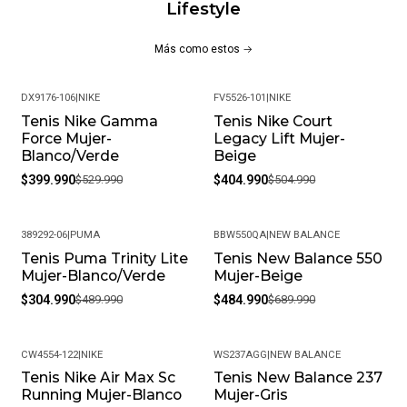
Lifestyle
Tracción Excelente Y Durabilidad, Proporcionando Estabilidad
Y Seguridad En Cada Paso.
Más como estos
¡Detalles Del Producto:!
DX9176-106
|
NIKE
FV5526-101
|
NIKE
Composición:
Tenis Nike Gamma
Tenis Nike Court
-25%
-20%
Force Mujer-
Legacy Lift Mujer-
Capellada: 72% Cuero, 19% Sintético, 9% Textil.
Blanco/Verde
Beige
$399.990
$529.990
$404.990
$504.990
Suela: 100% Caucho.
Forro: 100% Poliéster.
389292-06
|
PUMA
BBW550QA
|
NEW BALANCE
Tenis Puma Trinity Lite
Tenis New Balance 550
Construcción: Revestimiento Vulcanizado.
-38%
-30%
Mujer-Blanco/Verde
Mujer-Beige
Estilo Y Versatilidad:
$304.990
$489.990
$484.990
$689.990
Con Un Diseño Moderno Y Una Entresuela De Plataforma
Que Añade Un Toque Audaz, Los Nike Court Legacy Lift Son
CW4554-122
|
NIKE
WS237AGG
|
NEW BALANCE
Ideales Para Cualquier Ocasión, Desde Un Look Casual Hasta
Tenis Nike Air Max Sc
Tenis New Balance 237
-25%
-30%
Running Mujer-Blanco
Mujer-Gris
Un Outfit Más Chic. Estos Tenis Combinan Estilo Y