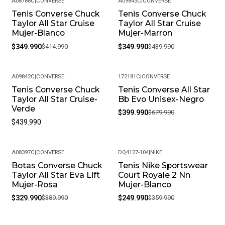
A08788C
|
CONVERSE
A09843C
|
CONVERSE
Tenis Converse Chuck
Tenis Converse Chuck
-16%
-20%
Taylor All Star Cruise
Taylor All Star Cruise
Mujer-Blanco
Mujer-Marron
$349.990
$414.990
$349.990
$439.990
A09842C
|
CONVERSE
172181C
|
CONVERSE
Tenis Converse Chuck
Tenis Converse All Star
-41%
Taylor All Star Cruise-
Bb Evo Unisex-Negro
Verde
$399.990
$679.990
$439.990
A08397C
|
CONVERSE
DQ4127-104
|
NIKE
Botas Converse Chuck
Tenis Nike Sportswear
-15%
-31%
Taylor All Star Eva Lift
Court Royale 2 Nn
Mujer-Rosa
Mujer-Blanco
$329.990
$389.990
$249.990
$359.990