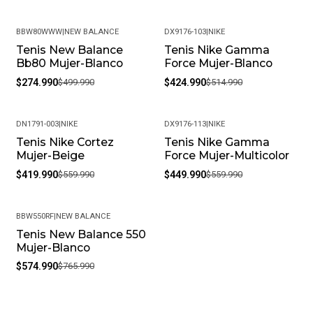
BBW80WWW
|
NEW BALANCE
DX9176-103
|
NIKE
Tenis New Balance
Tenis Nike Gamma
-45%
-17%
Bb80 Mujer-Blanco
Force Mujer-Blanco
$274.990
$499.990
$424.990
$514.990
DN1791-003
|
NIKE
DX9176-113
|
NIKE
Tenis Nike Cortez
Tenis Nike Gamma
-25%
-20%
Mujer-Beige
Force Mujer-Multicolor
$419.990
$559.990
$449.990
$559.990
BBW550RF
|
NEW BALANCE
Tenis New Balance 550
-25%
Mujer-Blanco
$574.990
$765.990