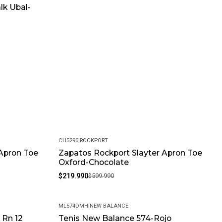
lk Ubal-
CH5290
|
ROCKPORT
 Apron Toe
Zapatos Rockport Slayter Apron Toe
-63%
Oxford-Chocolate
$219.990
$599.990
ML574DMH
|
NEW BALANCE
 Rn 12
Tenis New Balance 574-Rojo
-30%