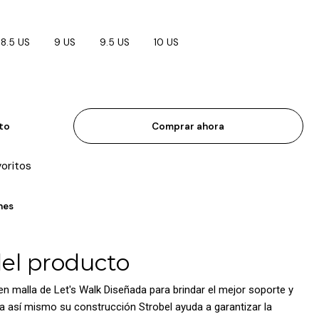
8.5 US
9 US
9.5 US
10 US
ito
Comprar ahora
voritos
nes
del producto
en malla de Let's Walk Diseñada para brindar el mejor soporte y
na así mismo su construcción Strobel ayuda a garantizar la