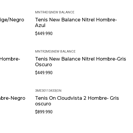
MNTR4D5
|
NEW BALANCE
eige/Negro
Tenis New Balance Nitrel Hombre-
Azul
$449.990
MNTR2MD
|
NEW BALANCE
 Hombre-
Tenis New Balance Nitrel Hombre-Gris
Oscuro
$449.990
3ME30113433
|
ON
mbre-Negro
Tenis On Cloudvista 2 Hombre- Gris
oscuro
$899.990