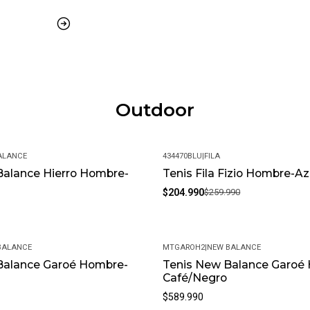
Outdoor
ALANCE
434470BLU
|
FILA
Balance Hierro Hombre-
Tenis Fila Fizio Hombre-Az
-21%
$204.990
$259.990
BALANCE
MTGAROH2
|
NEW BALANCE
Balance Garoé Hombre-
Tenis New Balance Garoé
Café/Negro
$589.990