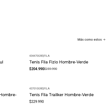
Más como estos
434470GRE
|
FILA
ul
Tenis Fila Fizio Hombre-Verde
-21%
$204.990
$259.990
437010GRE
|
FILA
 Hombre-
Tenis Fila Trailker Hombre-Verde
$229.990