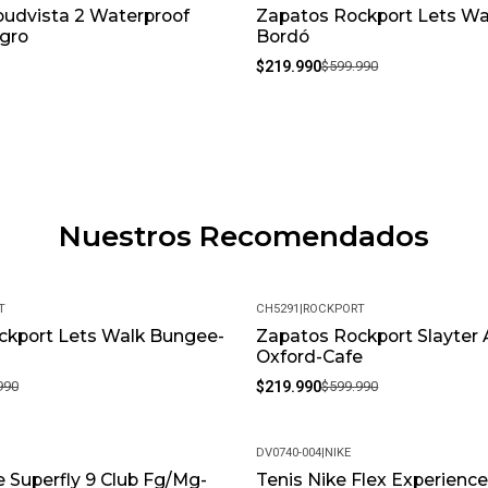
oudvista 2 Waterproof
Zapatos Rockport Lets Wa
-63%
gro
Bordó
$219.990
$599.990
Nuestros Recomendados
T
CH5291
|
ROCKPORT
ckport Lets Walk Bungee-
Zapatos Rockport Slayter
-63%
Oxford-Cafe
990
$219.990
$599.990
DV0740-004
|
NIKE
 Superfly 9 Club Fg/Mg-
Tenis Nike Flex Experience
-4%