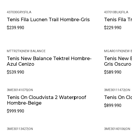
437030GRY
|
FILA
437010BLK
|
FILA
Tenis Fila Lucnen Trail Hombre-Gris
Tenis Fila 
$239.990
$229.990
MTTR2TK
|
NEW BALANCE
MGARO1PX
|
NEW 
Tenis New Balance Tektrel Hombre-
Tenis New 
Azul Cenizo
Gris Oscuro
$539.990
$589.990
3ME30141075
|
ON
3ME30111472
|
ON
Tenis On Cloudvista 2 Waterproof
Tenis On Cl
Hombre-Beige
$899.990
$999.990
3ME30113427
|
ON
3ME30140106
|
ON