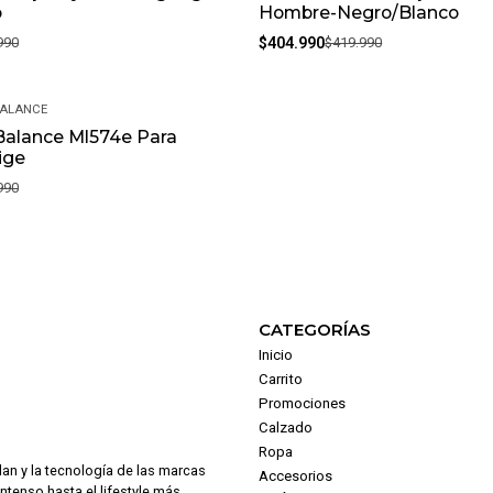
o
Hombre-Negro/Blanco
990
$404.990
$419.990
BALANCE
Balance Ml574e Para
ige
990
CATEGORÍAS
Inicio
Carrito
Promociones
Calzado
Ropa
dan y la tecnología de las marcas
Accesorios
intenso hasta el lifestyle más