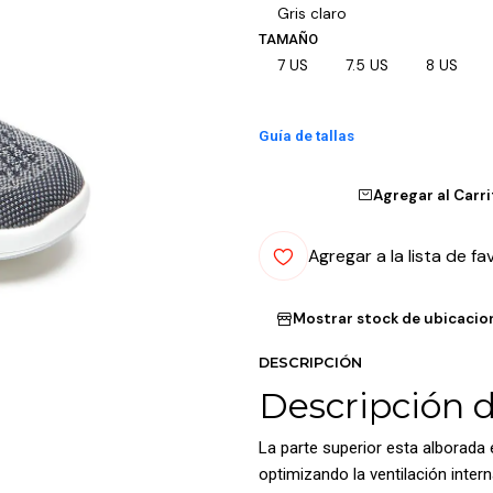
Gris claro
TAMAÑO
7 US
7.5 US
8 US
Guía de tallas
Agregar al Carr
Agregar a la lista de fa
Mostrar stock de ubicacio
DESCRIPCIÓN
Descripción 
La parte superior esta alborada 
optimizando la ventilación inter