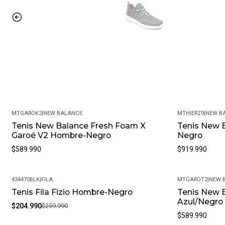
MTGAROK2
|
NEW BALANCE
MTHIERZ9
|
NEW B
Tenis New Balance Fresh Foam X
Tenis New 
Garoé V2 Hombre-Negro
Negro
$589.990
$919.990
434470BLK
|
FILA
MTGAROT2
|
NEW 
Tenis Fila Fizio Hombre-Negro
Tenis New 
-21%
Azul/Negro
$204.990
$259.990
$589.990