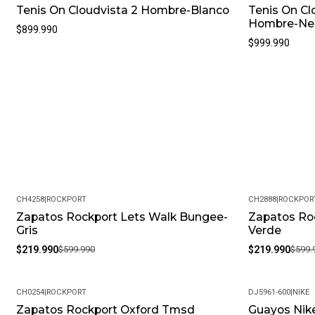
Tenis On Cloudvista 2 Hombre-Blanco
Tenis On Cl
Hombre-Ne
$899.990
$999.990
CH4258
|
ROCKPORT
CH2888
|
ROCKPOR
Zapatos Rockport Lets Walk Bungee-
Zapatos Ro
-63%
-63%
Gris
Verde
$219.990
$599.990
$219.990
$599.
CH0254
|
ROCKPORT
DJ5961-600
|
NIKE
Zapatos Rockport Oxford Tmsd
Guayos Nike
-63%
-29%