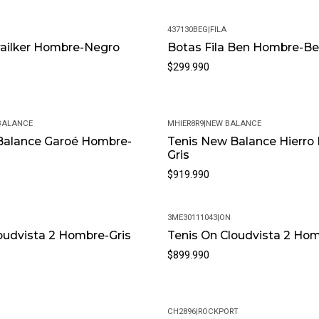
437130BEG
|
FILA
Trailker Hombre-Negro
Botas Fila Ben Hombre-B
$299.990
BALANCE
MHIER8R9
|
NEW BALANCE
Balance Garoé Hombre-
Tenis New Balance Hierro
Gris
$919.990
3ME30111043
|
ON
oudvista 2 Hombre-Gris
Tenis On Cloudvista 2 Ho
$899.990
CH2896
|
ROCKPORT