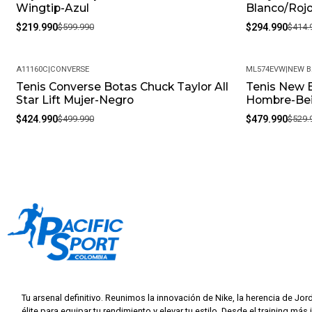
Wingtip-Azul
Blanco/Roj
$219.990
$599.990
$294.990
$414.
A11160C
|
CONVERSE
ML574EVW
|
NEW 
Tenis Converse Botas Chuck Taylor All
Tenis New 
-15%
-9%
Star Lift Mujer-Negro
Hombre-Be
$424.990
$499.990
$479.990
$529.
Tu arsenal definitivo. Reunimos la innovación de Nike, la herencia de Jor
élite para equipar tu rendimiento y elevar tu estilo. Desde el training más 