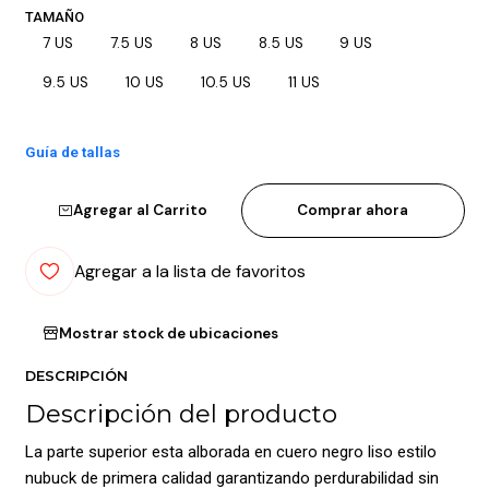
TAMAÑO
7 US
7.5 US
8 US
8.5 US
9 US
9.5 US
10 US
10.5 US
11 US
Guía de tallas
Agregar al Carrito
Comprar ahora
Agregar a la lista de favoritos
Mostrar stock de ubicaciones
DESCRIPCIÓN
Descripción del producto
La parte superior esta alborada en cuero negro liso estilo
nubuck de primera calidad garantizando perdurabilidad sin