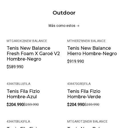
Outdoor
Más como estos
MTGAROK2
|
NEW BALANCE
MTHIERZ9
|
NEW BALANCE
Tenis New Balance
Tenis New Balance
Fresh Foam X Garoé V2
Hierro Hombre-Negro
Hombre-Negro
$919.990
$589.990
434470BLU
|
FILA
434470GRE
|
FILA
Tenis Fila Fizio
Tenis Fila Fizio
-21%
-21%
Hombre-Azul
Hombre-Verde
$204.990
$259.990
$204.990
$259.990
434470BLK
|
FILA
MTGAROT2
|
NEW BALANCE