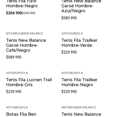
Tenis Fila Fizio
Tenis New Balance
-21%
Hombre-Negro
Garoé Hombre-
Azul/Negro
$204.990
$259.990
$589.990
MTGAROH2
|
NEW BALANCE
437010GRE
|
FILA
Tenis New Balance
Tenis Fila Trailker
Garoé Hombre-
Hombre-Verde
Café/Negro
$229.990
$589.990
437030GRY
|
FILA
437010BLK
|
FILA
Tenis Fila Lucnen Trail
Tenis Fila Trailker
Hombre-Gris
Hombre-Negro
$239.990
$229.990
437130BEG
|
FILA
MNTR4D5
|
NEW BALANCE
Botas Fila Ben
Tenis New Balance