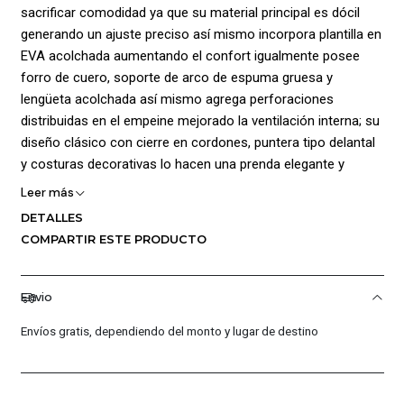
sacrificar comodidad ya que su material principal es dócil
generando un ajuste preciso así mismo incorpora plantilla en
EVA acolchada aumentando el confort igualmente posee
forro de cuero, soporte de arco de espuma gruesa y
lengüeta acolchada así mismo agrega perforaciones
distribuidas en el empeine mejorado la ventilación interna; su
diseño clásico con cierre en cordones, puntera tipo delantal
y costuras decorativas lo hacen una prenda elegante y
versátil, La suela de goma acolchadas van desde el talón
Leer más
hasta la punta para ofrecer una amortiguación superior y una
DETALLES
mayor durabilidad.
COMPARTIR ESTE PRODUCTO
Envio
Envíos gratis, dependiendo del monto y lugar de destino