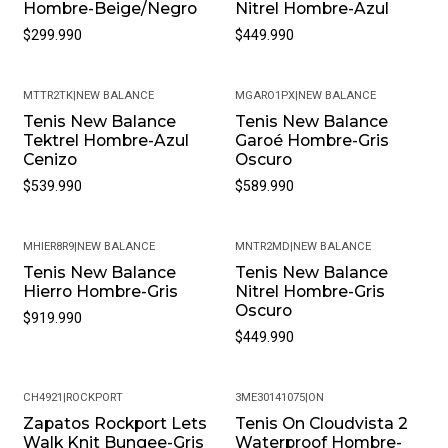
Hombre-Beige/Negro
Nitrel Hombre-Azul
$299.990
$449.990
MTTR2TK
|
NEW BALANCE
MGARO1PX
|
NEW BALANCE
Tenis New Balance
Tenis New Balance
Tektrel Hombre-Azul
Garoé Hombre-Gris
Cenizo
Oscuro
$539.990
$589.990
MHIER8R9
|
NEW BALANCE
MNTR2MD
|
NEW BALANCE
Tenis New Balance
Tenis New Balance
Hierro Hombre-Gris
Nitrel Hombre-Gris
Oscuro
$919.990
$449.990
CH4921
|
ROCKPORT
3ME30141075
|
ON
Zapatos Rockport Lets
Tenis On Cloudvista 2
-63%
Walk Knit Bungee-Gris
Waterproof Hombre-