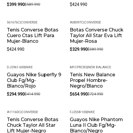
$399.990
$589.990
$424.990
561676C
|
CONVERSE
A08397C
|
CONVERSE
Tenis Converse Botas
Botas Converse Chuck
-15%
Cuero Ctas Lift Para
Taylor All Star Eva Lift
Mujer-Blanco
Mujer-Rosa
$424.990
$329.990
$389.990
DJ5961-600
|
NIKE
MFCPRCB5
|
NEW BALANCE
Guayos Nike Superfly 9
Tenis New Balance
-29%
-10%
Club Fg/Mg-
Propel Hombre-
Blanco/Rojo
Negro/Blanco
$294.990
$414.990
$654.990
$724.990
A11160C
|
CONVERSE
FJ2558-100
|
NIKE
Tenis Converse Botas
Guayos Nike Phantom
-15%
-19%
Chuck Taylor All Star
Luna II Club Fg/Mg-
Lift Mujer-Negro
Blanco/Negro