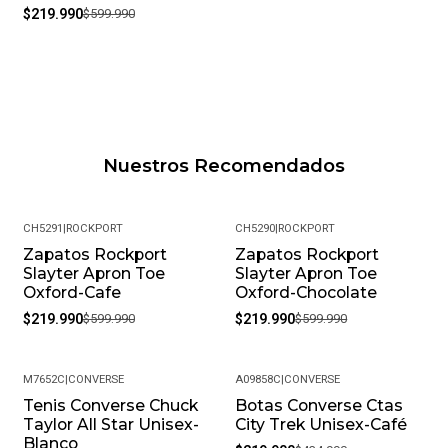
$219.990
$599.990
Nuestros Recomendados
CH5291
|
ROCKPORT
CH5290
|
ROCKPORT
Zapatos Rockport
Zapatos Rockport
-63%
-63%
Slayter Apron Toe
Slayter Apron Toe
Oxford-Cafe
Oxford-Chocolate
$219.990
$599.990
$219.990
$599.990
M7652C
|
CONVERSE
A09858C
|
CONVERSE
Tenis Converse Chuck
Botas Converse Ctas
-49%
Taylor All Star Unisex-
City Trek Unisex-Café
Blanco