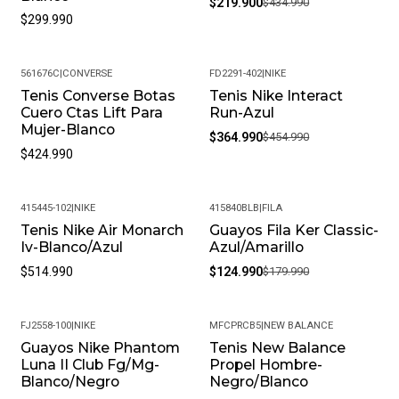
$219.900
$434.990
$299.990
561676C
|
CONVERSE
FD2291-402
|
NIKE
Tenis Converse Botas
Tenis Nike Interact
-20%
Cuero Ctas Lift Para
Run-Azul
Mujer-Blanco
$364.990
$454.990
$424.990
415445-102
|
NIKE
415840BLB
|
FILA
Tenis Nike Air Monarch
Guayos Fila Ker Classic-
-31%
Iv-Blanco/Azul
Azul/Amarillo
$514.990
$124.990
$179.990
FJ2558-100
|
NIKE
MFCPRCB5
|
NEW BALANCE
Guayos Nike Phantom
Tenis New Balance
-19%
-10%
Luna II Club Fg/Mg-
Propel Hombre-
Blanco/Negro
Negro/Blanco