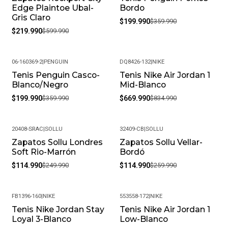
Edge Plaintoe Ubal-
Bordo
Gris Claro
$199.990
$359.990
$219.990
$599.990
06-160369-2
|
PENGUIN
DQ8426-132
|
NIKE
Tenis Penguin Casco-
Tenis Nike Air Jordan 1
-44%
-20%
Blanco/Negro
Mid-Blanco
$199.990
$359.990
$669.990
$834.990
20408-SRAC
|
SOLLU
32409-CB
|
SOLLU
Zapatos Sollu Londres
Zapatos Sollu Vellar-
-54%
-56%
Soft Rio-Marrón
Bordó
$114.990
$249.990
$114.990
$259.990
FB1396-160
|
NIKE
553558-172
|
NIKE
Tenis Nike Jordan Stay
Tenis Nike Air Jordan 1
-19%
-20%
Loyal 3-Blanco
Low-Blanco