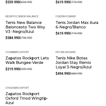
$559.990
$694.990
$619.990
$774.990
BB2WYOC3
|
NEW BALANCE
FQ8298-010
|
NIKE
Tenis New Balance
Tenis Jordan Max Aura
-27%
-20%
Baloncesto Two Wxy
6-Negro/Blanco
V3 -Negro/Azul
$619.990
$774.990
$584.990
$796.990
CH2888
|
ROCKPORT
FB1396-041
|
NIKE
Zapatos Rockport Lets
Tenis Nike Botas
-63%
-28%
Walk Bungee-Verde
Jordan Stay Remix
Loyal 3-Negro/Azul
$219.990
$599.990
$494.990
$684.990
CH0254
|
ROCKPORT
Zapatos Rockport
-63%
Oxford Tmsd Wingtip-
Azul