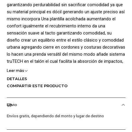
garantizando perdurabilidad sin sacrificar comodidad ya que
su material principal es dócil generando un ajuste preciso así
mismo incorpora Una plantilla acolchada aumentando el
confort igualmente el recubrimiento interno da una
sensación suave al tacto garantizando comodidad, su
diseño crear un equilibrio entre el estilo clásico y comodidad
urbana agregando cierre en cordones y costuras decorativas
lo hacen una prenda versátil del mismo modo añade sistema
truTECH en el talón el cual facilita la absorción de impactos,
la suela está elaborada en EVA proporcionando una
Leer más
absorción de impactos ligera y flexible así mismo posee
DETALLES
grabado de tracción para una mejor sujeción en diferentes
COMPARTIR ESTE PRODUCTO
superficies
Envio
Envíos gratis, dependiendo del monto y lugar de destino