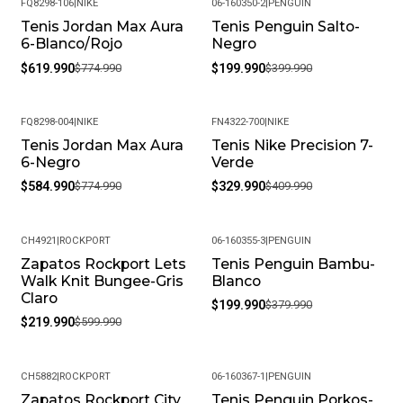
FQ8298-106
|
NIKE
06-160350-2
|
PENGUIN
Tenis Jordan Max Aura
Tenis Penguin Salto-
-20%
-50%
6-Blanco/Rojo
Negro
$619.990
$774.990
$199.990
$399.990
FQ8298-004
|
NIKE
FN4322-700
|
NIKE
Tenis Jordan Max Aura
Tenis Nike Precision 7-
-25%
-20%
6-Negro
Verde
$584.990
$774.990
$329.990
$409.990
CH4921
|
ROCKPORT
06-160355-3
|
PENGUIN
Zapatos Rockport Lets
Tenis Penguin Bambu-
-63%
-47%
Walk Knit Bungee-Gris
Blanco
Claro
$199.990
$379.990
$219.990
$599.990
CH5882
|
ROCKPORT
06-160367-1
|
PENGUIN
Zapatos Rockport City
Tenis Penguin Porkos-
-63%
-44%