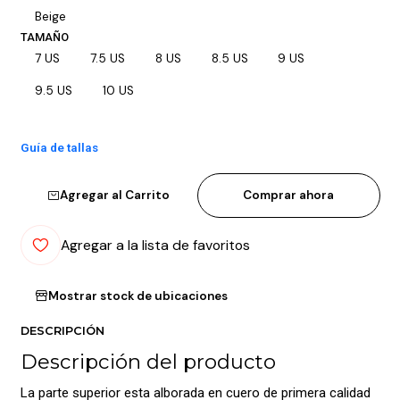
Beige
TAMAÑO
7 US
7.5 US
8 US
8.5 US
9 US
9.5 US
10 US
Guía de tallas
Agregar al Carrito
Comprar ahora
Agregar a la lista de favoritos
Mostrar stock de ubicaciones
DESCRIPCIÓN
Descripción del producto
La parte superior esta alborada en cuero de primera calidad