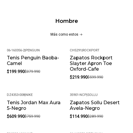
Hombre
Más como estos
06-160356-2
|
PENGUIN
CH5291
|
ROCKPORT
Tenis Penguin Baoba-
Zapatos Rockport
-47%
-63%
Camel
Slayter Apron Toe
Oxford-Cafe
$199.990
$379.990
$219.990
$599.990
DZ4353-008
|
NIKE
35901-NCP
|
SOLLU
Tenis Jordan Max Aura
Zapatos Sollu Desert
-20%
-60%
5-Negro
Avela-Negro
$609.990
$759.990
$114.990
$289.990