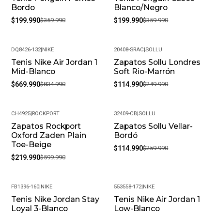
Bordo
Blanco/Negro
$199.990
$359.990
$199.990
$359.990
DQ8426-132
|
NIKE
20408-SRAC
|
SOLLU
Tenis Nike Air Jordan 1
Zapatos Sollu Londres
-20%
-54%
Mid-Blanco
Soft Rio-Marrón
$669.990
$834.990
$114.990
$249.990
CH4925
|
ROCKPORT
32409-CB
|
SOLLU
Zapatos Rockport
Zapatos Sollu Vellar-
-63%
-56%
Oxford Zaden Plain
Bordó
Toe-Beige
$114.990
$259.990
$219.990
$599.990
FB1396-160
|
NIKE
553558-172
|
NIKE
Tenis Nike Jordan Stay
Tenis Nike Air Jordan 1
-19%
-20%
Loyal 3-Blanco
Low-Blanco