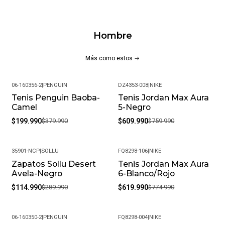
Hombre
Más como estos
06-160356-2
|
PENGUIN
DZ4353-008
|
NIKE
Tenis Penguin Baoba-
Tenis Jordan Max Aura
-47%
-20%
Camel
5-Negro
$199.990
$379.990
$609.990
$759.990
35901-NCP
|
SOLLU
FQ8298-106
|
NIKE
Zapatos Sollu Desert
Tenis Jordan Max Aura
-60%
-20%
Avela-Negro
6-Blanco/Rojo
$114.990
$289.990
$619.990
$774.990
06-160350-2
|
PENGUIN
FQ8298-004
|
NIKE