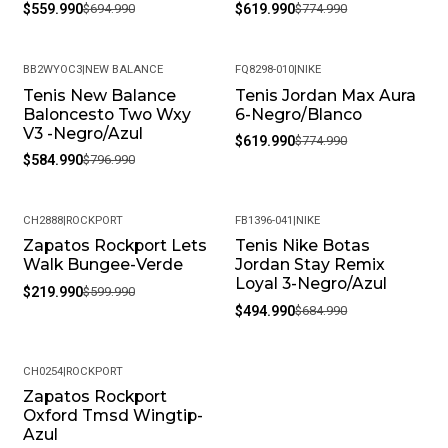
$559.990
$694.990
$619.990
$774.990
BB2WYOC3
|
NEW BALANCE
FQ8298-010
|
NIKE
Tenis New Balance
Tenis Jordan Max Aura
-27%
-20%
Baloncesto Two Wxy
6-Negro/Blanco
V3 -Negro/Azul
$619.990
$774.990
$584.990
$796.990
CH2888
|
ROCKPORT
FB1396-041
|
NIKE
Zapatos Rockport Lets
Tenis Nike Botas
-63%
-28%
Walk Bungee-Verde
Jordan Stay Remix
Loyal 3-Negro/Azul
$219.990
$599.990
$494.990
$684.990
CH0254
|
ROCKPORT
Zapatos Rockport
-63%
Oxford Tmsd Wingtip-
Azul