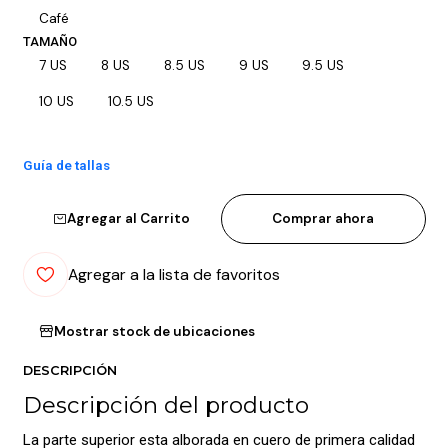
Café
TAMAÑO
7 US
8 US
8.5 US
9 US
9.5 US
10 US
10.5 US
Guía de tallas
Agregar al Carrito
Comprar ahora
Agregar a la lista de favoritos
Mostrar stock de ubicaciones
DESCRIPCIÓN
Descripción del producto
La parte superior esta alborada en cuero de primera calidad