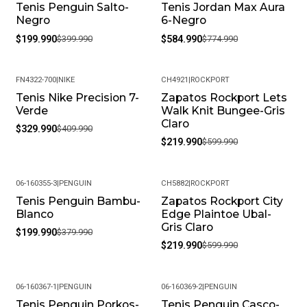
Tenis Penguin Salto-
Tenis Jordan Max Aura
-50%
-25%
Negro
6-Negro
$199.990
$399.990
$584.990
$774.990
FN4322-700
|
NIKE
CH4921
|
ROCKPORT
Tenis Nike Precision 7-
Zapatos Rockport Lets
-20%
-63%
Verde
Walk Knit Bungee-Gris
Claro
$329.990
$409.990
$219.990
$599.990
06-160355-3
|
PENGUIN
CH5882
|
ROCKPORT
Tenis Penguin Bambu-
Zapatos Rockport City
-47%
-63%
Blanco
Edge Plaintoe Ubal-
Gris Claro
$199.990
$379.990
$219.990
$599.990
06-160367-1
|
PENGUIN
06-160369-2
|
PENGUIN
Tenis Penguin Porkos-
Tenis Penguin Casco-
-44%
-44%