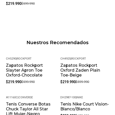
$219.990
$599.990
Nuestros Recomendados
CH5290
|
ROCKPORT
CH4925
|
ROCKPORT
Zapatos Rockport
Zapatos Rockport
-63%
-63%
Slayter Apron Toe
Oxford Zaden Plain
Oxford-Chocolate
Toe-Beige
$219.990
$599.990
$219.990
$599.990
A11160C
|
CONVERSE
DH2987-100
|
NIKE
Tenis Converse Botas
Tenis Nike Court Vision-
-15%
-25%
Chuck Taylor All Star
Blanco/Blanco
Lift Mujer-Negro