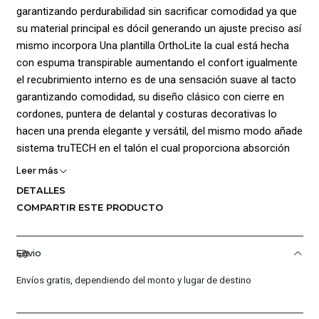
garantizando perdurabilidad sin sacrificar comodidad ya que
su material principal es dócil generando un ajuste preciso así
mismo incorpora Una plantilla OrthoLite la cual está hecha
con espuma transpirable aumentando el confort igualmente
el recubrimiento interno es de una sensación suave al tacto
garantizando comodidad, su diseño clásico con cierre en
cordones, puntera de delantal y costuras decorativas lo
hacen una prenda elegante y versátil, del mismo modo añade
sistema truTECH en el talón el cual proporciona absorción
de impactos, la suela está elaborada en EVA proporcionando
Leer más
una absorción de impactos ligera y flexible así mismo posee
DETALLES
grabado de tracción para una mejor sujeción en diferentes
COMPARTIR ESTE PRODUCTO
superficies
Envio
Envíos gratis, dependiendo del monto y lugar de destino