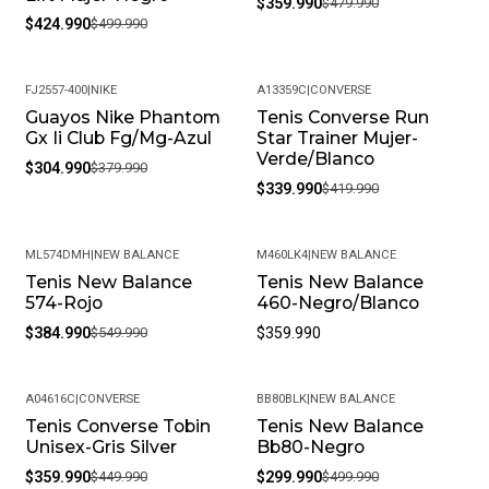
$359.990
$479.990
$424.990
$499.990
FJ2557-400
|
NIKE
A13359C
|
CONVERSE
Guayos Nike Phantom
Tenis Converse Run
-20%
-19%
Gx Ii Club Fg/Mg-Azul
Star Trainer Mujer-
Verde/Blanco
$304.990
$379.990
$339.990
$419.990
ML574DMH
|
NEW BALANCE
M460LK4
|
NEW BALANCE
Tenis New Balance
Tenis New Balance
-30%
574-Rojo
460-Negro/Blanco
$384.990
$549.990
$359.990
A04616C
|
CONVERSE
BB80BLK
|
NEW BALANCE
Tenis Converse Tobin
Tenis New Balance
-20%
-40%
Unisex-Gris Silver
Bb80-Negro
$359.990
$449.990
$299.990
$499.990