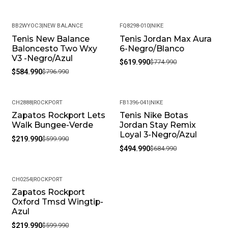
BB2WYOC3
|
NEW BALANCE
FQ8298-010
|
NIKE
Tenis New Balance
Tenis Jordan Max Aura
-27%
-20%
Baloncesto Two Wxy
6-Negro/Blanco
V3 -Negro/Azul
$619.990
$774.990
$584.990
$796.990
CH2888
|
ROCKPORT
FB1396-041
|
NIKE
Zapatos Rockport Lets
Tenis Nike Botas
-63%
-28%
Walk Bungee-Verde
Jordan Stay Remix
Loyal 3-Negro/Azul
$219.990
$599.990
$494.990
$684.990
CH0254
|
ROCKPORT
Zapatos Rockport
-63%
Oxford Tmsd Wingtip-
Azul
$219.990
$599.990