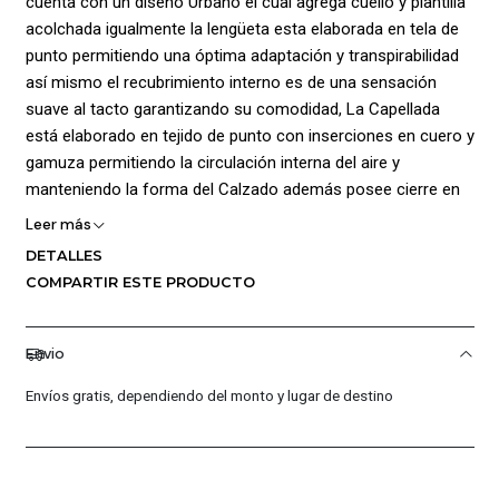
cuenta con un diseño Urbano el cual agrega cuello y plantilla
acolchada igualmente la lengüeta esta elaborada en tela de
punto permitiendo una óptima adaptación y transpirabilidad
así mismo el recubrimiento interno es de una sensación
suave al tacto garantizando su comodidad, La Capellada
está elaborado en tejido de punto con inserciones en cuero y
gamuza permitiendo la circulación interna del aire y
manteniendo la forma del Calzado además posee cierre en
cordones para un ajuste personalizado además agrega Logo
Leer más
Penguin en el lateral Bordado dando mayor estilo; La suela
DETALLES
está fabricada en caucho Teniendo las características de
COMPARTIR ESTE PRODUCTO
buena plasticidad, resistencia al desgaste y resistencia al
rayado permitiendo una buena sujeción en diferentes
superficies; Composición: caucho; plástico; cuero; textiles y
Envio
material no tejido; materiales trenzados
Envíos gratis, dependiendo del monto y lugar de destino