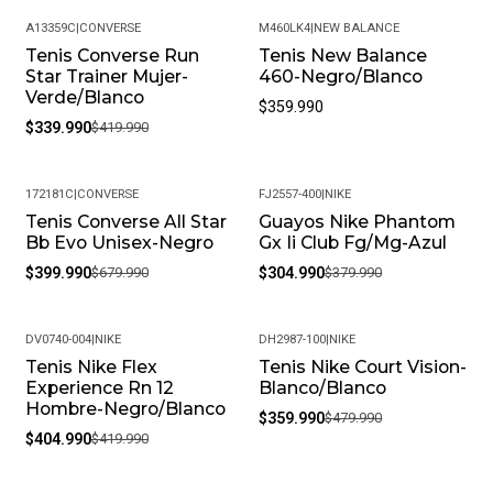
A13359C
|
CONVERSE
M460LK4
|
NEW BALANCE
Tenis Converse Run
Tenis New Balance
-19%
Star Trainer Mujer-
460-Negro/Blanco
Verde/Blanco
$359.990
$339.990
$419.990
172181C
|
CONVERSE
FJ2557-400
|
NIKE
Tenis Converse All Star
Guayos Nike Phantom
-41%
-20%
Bb Evo Unisex-Negro
Gx Ii Club Fg/Mg-Azul
$399.990
$679.990
$304.990
$379.990
DV0740-004
|
NIKE
DH2987-100
|
NIKE
Tenis Nike Flex
Tenis Nike Court Vision-
-4%
-25%
Experience Rn 12
Blanco/Blanco
Hombre-Negro/Blanco
$359.990
$479.990
$404.990
$419.990