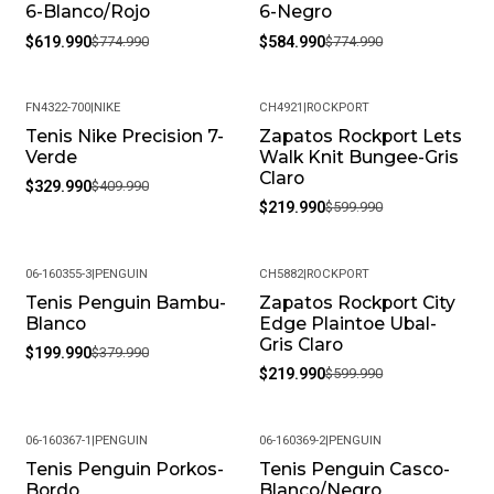
6-Blanco/Rojo
6-Negro
$619.990
$774.990
$584.990
$774.990
FN4322-700
|
NIKE
CH4921
|
ROCKPORT
Tenis Nike Precision 7-
Zapatos Rockport Lets
-20%
-63%
Verde
Walk Knit Bungee-Gris
Claro
$329.990
$409.990
$219.990
$599.990
06-160355-3
|
PENGUIN
CH5882
|
ROCKPORT
Tenis Penguin Bambu-
Zapatos Rockport City
-47%
-63%
Blanco
Edge Plaintoe Ubal-
Gris Claro
$199.990
$379.990
$219.990
$599.990
06-160367-1
|
PENGUIN
06-160369-2
|
PENGUIN
Tenis Penguin Porkos-
Tenis Penguin Casco-
-44%
-44%
Bordo
Blanco/Negro