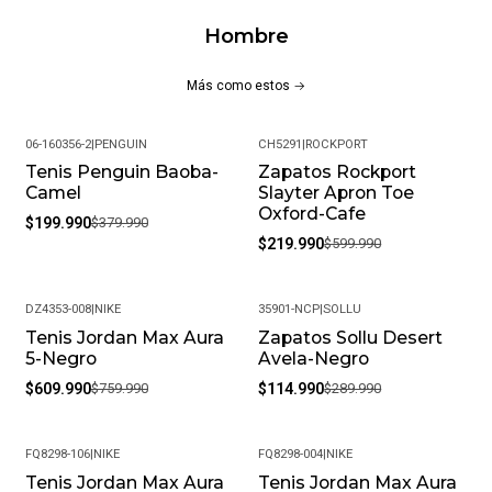
Hombre
Más como estos
06-160356-2
|
PENGUIN
CH5291
|
ROCKPORT
Tenis Penguin Baoba-
Zapatos Rockport
-47%
-63%
Camel
Slayter Apron Toe
Oxford-Cafe
$199.990
$379.990
$219.990
$599.990
DZ4353-008
|
NIKE
35901-NCP
|
SOLLU
Tenis Jordan Max Aura
Zapatos Sollu Desert
-20%
-60%
5-Negro
Avela-Negro
$609.990
$759.990
$114.990
$289.990
FQ8298-106
|
NIKE
FQ8298-004
|
NIKE
Tenis Jordan Max Aura
Tenis Jordan Max Aura
-20%
-25%