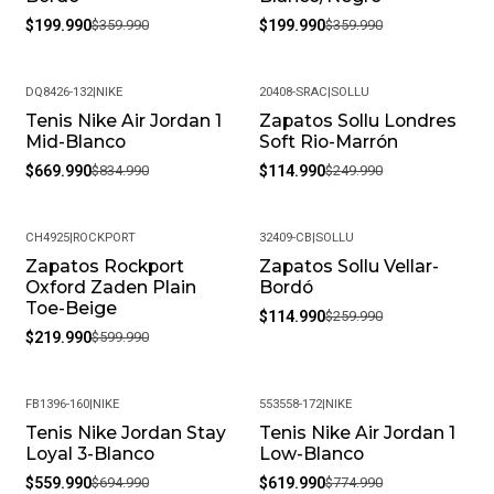
$199.990
$359.990
$199.990
$359.990
DQ8426-132
|
NIKE
20408-SRAC
|
SOLLU
Tenis Nike Air Jordan 1
Zapatos Sollu Londres
-20%
-54%
Mid-Blanco
Soft Rio-Marrón
$669.990
$834.990
$114.990
$249.990
CH4925
|
ROCKPORT
32409-CB
|
SOLLU
Zapatos Rockport
Zapatos Sollu Vellar-
-63%
-56%
Oxford Zaden Plain
Bordó
Toe-Beige
$114.990
$259.990
$219.990
$599.990
FB1396-160
|
NIKE
553558-172
|
NIKE
Tenis Nike Jordan Stay
Tenis Nike Air Jordan 1
-19%
-20%
Loyal 3-Blanco
Low-Blanco
$559.990
$694.990
$619.990
$774.990