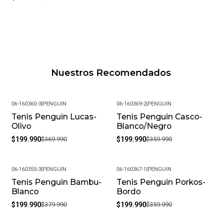
Nuestros Recomendados
06-160360-3
|
PENGUIN
06-160369-2
|
PENGUIN
Tenis Penguin Lucas-
Tenis Penguin Casco-
-46%
-44%
Olivo
Blanco/Negro
$199.990
$369.990
$199.990
$359.990
06-160355-3
|
PENGUIN
06-160367-1
|
PENGUIN
Tenis Penguin Bambu-
Tenis Penguin Porkos-
-47%
-44%
Blanco
Bordo
$199.990
$379.990
$199.990
$359.990