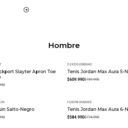
Hombre
T
DZ4353-008
|
NIKE
kport Slayter Apron Toe
Tenis Jordan Max Aura 5-
-20%
e
$609.990
$759.990
990
UIN
FQ8298-004
|
NIKE
in Salto-Negro
Tenis Jordan Max Aura 6-
-25%
990
$584.990
$774.990