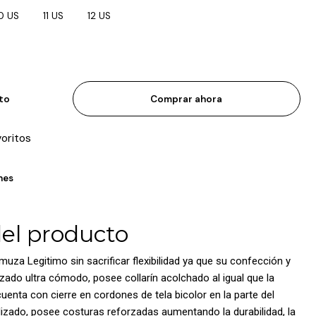
0 US
11 US
12 US
ito
Comprar ahora
voritos
nes
del producto
za Legitimo sin sacrificar flexibilidad ya que su confección y
zado ultra cómodo, posee collarín acolchado al igual que la
uenta con cierre en cordones de tela bicolor en la parte del
izado, posee costuras reforzadas aumentando la durabilidad, la