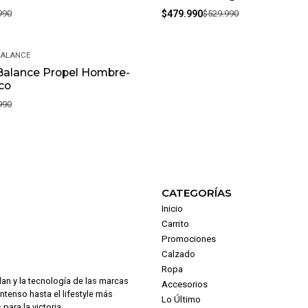
990
$479.990
$529.990
BALANCE
Balance Propel Hombre-
co
990
CATEGORÍAS
Inicio
Carrito
Promociones
Calzado
Ropa
dan y la tecnología de las marcas
Accesorios
intenso hasta el lifestyle más
Lo Último
para la victoria.