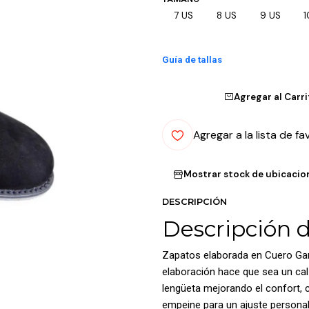
7 US
8 US
9 US
1
Guía de tallas
Agregar al Carr
Agregar a la lista de fa
Mostrar stock de ubicacio
DESCRIPCIÓN
Descripción 
Zapatos elaborada en Cuero Gamu
elaboración hace que sea un cal
lengüeta mejorando el confort, c
empeine para un ajuste personal