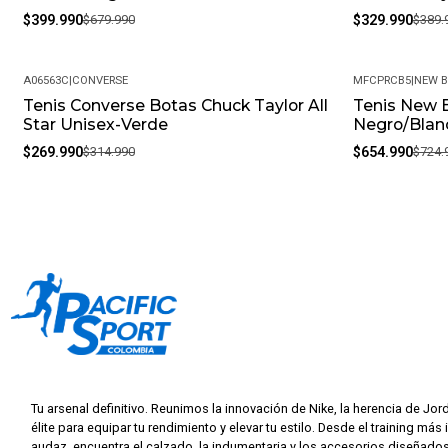
$399.990
$679.990
$329.990
$389.
A06563C
|
CONVERSE
MFCPRCB5
|
NEW 
Tenis Converse Botas Chuck Taylor All
Tenis New 
-14%
-10%
Star Unisex-Verde
Negro/Blan
$269.990
$314.990
$654.990
$724.
Tu arsenal definitivo. Reunimos la innovación de Nike, la herencia de Jor
élite para equipar tu rendimiento y elevar tu estilo. Desde el training más 
audaz, encuentra el calzado, la indumentaria y los accesorios diseñados 