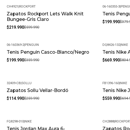
CH4921
|
ROCKPORT
06-160355-3
|
PENG
Zapatos Rockport Lets Walk Knit
Tenis Peng
-63%
-47%
Bungee-Gris Claro
$199.990
$379.
$219.990
$599.990
06-160369-2
|
PENGUIN
DQ8426-132
|
NIKE
Tenis Penguin Casco-Blanco/Negro
Tenis Nike 
-44%
-20%
$199.990
$359.990
$669.990
$834.
32409-CB
|
SOLLU
FB1396-160
|
NIKE
Zapatos Sollu Vellar-Bordó
Tenis Nike 
-56%
-19%
$114.990
$259.990
$559.990
$694.
FQ8298-010
|
NIKE
CH2888
|
ROCKPOR
Tenis Jordan Max Aura 6-
Zapatos Ro
-20%
-63%