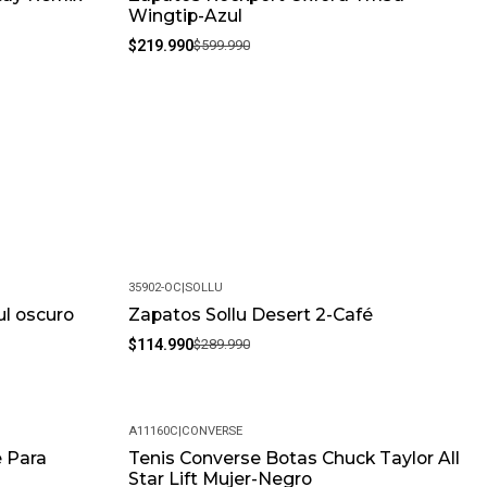
Wingtip-Azul
$219.990
$599.990
35902-OC
|
SOLLU
ul oscuro
Zapatos Sollu Desert 2-Café
-60%
$114.990
$289.990
A11160C
|
CONVERSE
 Para
Tenis Converse Botas Chuck Taylor All
-15%
Star Lift Mujer-Negro