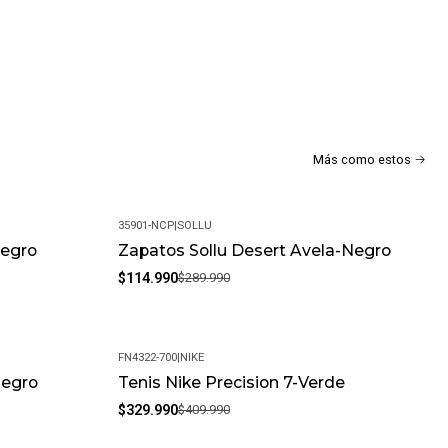
Más como estos
35901-NCP
|
SOLLU
Negro
Zapatos Sollu Desert Avela-Negro
-60%
$114.990
$289.990
FN4322-700
|
NIKE
Negro
Tenis Nike Precision 7-Verde
-20%
$329.990
$409.990