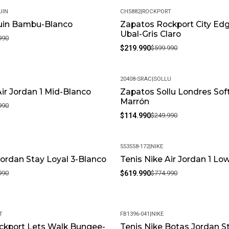
UIN
CH5882
|
ROCKPORT
uin Bambu-Blanco
Zapatos Rockport City Edg
-63%
Ubal-Gris Claro
990
$219.990
$599.990
20408-SRAC
|
SOLLU
Air Jordan 1 Mid-Blanco
Zapatos Sollu Londres Soft
-54%
Marrón
990
$114.990
$249.990
553558-172
|
NIKE
Jordan Stay Loyal 3-Blanco
Tenis Nike Air Jordan 1 Lo
-20%
990
$619.990
$774.990
T
FB1396-041
|
NIKE
ckport Lets Walk Bungee-
Tenis Nike Botas Jordan S
-28%