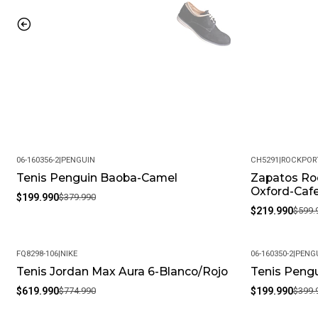
06-160356-2
|
PENGUIN
CH5291
|
ROCKPOR
Tenis Penguin Baoba-Camel
Zapatos Roc
-47%
-63%
Oxford-Caf
$199.990
$379.990
$219.990
$599.
FQ8298-106
|
NIKE
06-160350-2
|
PENG
Tenis Jordan Max Aura 6-Blanco/Rojo
Tenis Pengu
-20%
-50%
$619.990
$774.990
$199.990
$399.