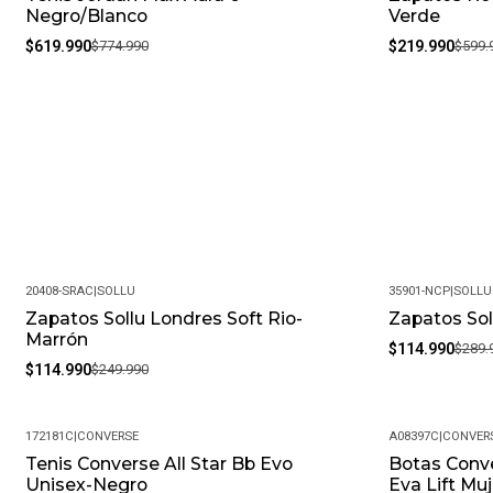
Negro/Blanco
Verde
$619.990
$774.990
$219.990
$599.
20408-SRAC
|
SOLLU
35901-NCP
|
SOLLU
Zapatos Sollu Londres Soft Rio-
Zapatos Sol
-54%
-60%
Marrón
$114.990
$289.
$114.990
$249.990
172181C
|
CONVERSE
A08397C
|
CONVER
Tenis Converse All Star Bb Evo
Botas Conve
-41%
-15%
Unisex-Negro
Eva Lift Mu