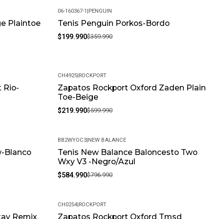
06-160367-1
|
PENGUIN
e Plaintoe
Tenis Penguin Porkos-Bordo
-44%
$199.990
$359.990
CH4925
|
ROCKPORT
 Rio-
Zapatos Rockport Oxford Zaden Plain
-63%
Toe-Beige
$219.990
$599.990
BB2WYOC3
|
NEW BALANCE
w-Blanco
Tenis New Balance Baloncesto Two
-27%
Wxy V3 -Negro/Azul
$584.990
$796.990
CH0254
|
ROCKPORT
tay Remix
Zapatos Rockport Oxford Tmsd
-63%