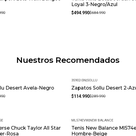
Loyal 3-Negro/Azul
990
$494.990
$684.990
Nuestros Recomendados
35902-SN
|
SOLLU
lu Desert Avela-Negro
Zapatos Sollu Desert 2-Az
-60%
990
$114.990
$289.990
SE
ML574EVW
|
NEW BALANCE
rse Chuck Taylor All Star
Tenis New Balance Ml574e
-9%
jer-Rosa
Hombre-Beige