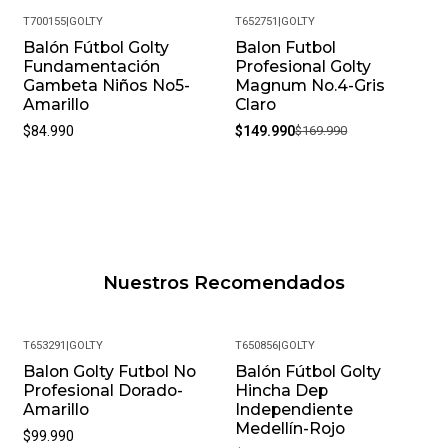
T700155
|
GOLTY
T652751
|
GOLTY
Balón Fútbol Golty
Balon Futbol
-12%
Fundamentación
Profesional Golty
Gambeta Niños No5-
Magnum No.4-Gris
Amarillo
Claro
$84.990
$149.990
$169.990
Nuestros Recomendados
T653291
|
GOLTY
T650856
|
GOLTY
Balon Golty Futbol No
Balón Fútbol Golty
-57%
Profesional Dorado-
Hincha Dep
Amarillo
Independiente
Medellín-Rojo
$99.990