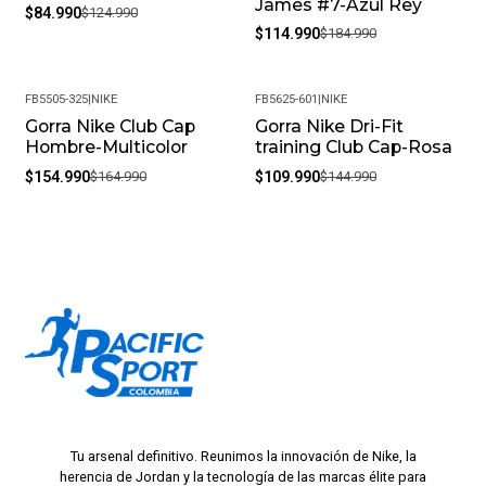
James #7-Azul Rey
$84.990
$124.990
$114.990
$184.990
FB5505-325
|
NIKE
FB5625-601
|
NIKE
Gorra Nike Club Cap
Gorra Nike Dri-Fit
-6%
-24%
Hombre-Multicolor
training Club Cap-Rosa
$154.990
$164.990
$109.990
$144.990
Tu arsenal definitivo. Reunimos la innovación de Nike, la
herencia de Jordan y la tecnología de las marcas élite para