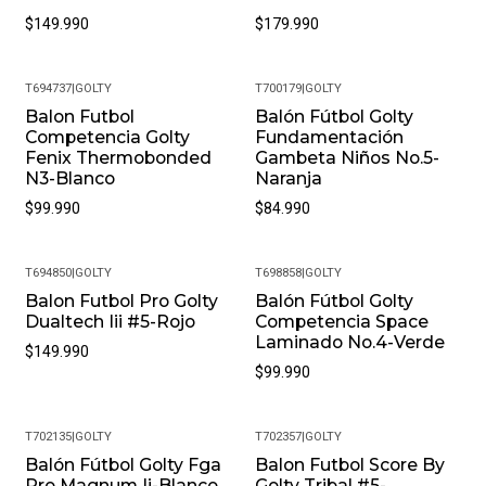
$149.990
$179.990
T694737
|
GOLTY
T700179
|
GOLTY
Balon Futbol
Balón Fútbol Golty
Competencia Golty
Fundamentación
Fenix Thermobonded
Gambeta Niños No.5-
N3-Blanco
Naranja
$99.990
$84.990
T694850
|
GOLTY
T698858
|
GOLTY
Balon Futbol Pro Golty
Balón Fútbol Golty
Dualtech Iii #5-Rojo
Competencia Space
Laminado No.4-Verde
$149.990
$99.990
T702135
|
GOLTY
T702357
|
GOLTY
Balón Fútbol Golty Fga
Balon Futbol Score By
-10%
-13%
Pro Magnum Ii-Blanco
Golty Tribal #5-