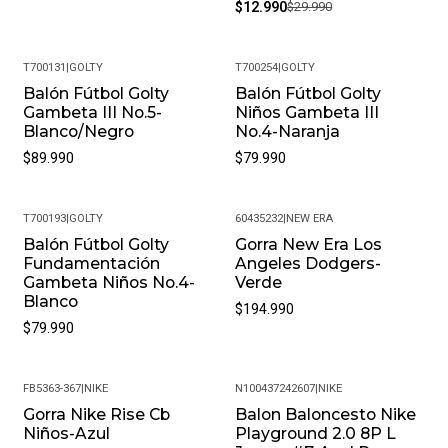
$12.990
$29.990
T700131
|
GOLTY
T700254
|
GOLTY
Balón Fútbol Golty
Balón Fútbol Golty
Gambeta III No.5-
Niños Gambeta III
Blanco/Negro
No.4-Naranja
$89.990
$79.990
T700193
|
GOLTY
60435232
|
NEW ERA
Balón Fútbol Golty
Gorra New Era Los
Fundamentación
Angeles Dodgers-
Gambeta Niños No.4-
Verde
Blanco
$194.990
$79.990
FB5363-367
|
NIKE
N100437242607
|
NIKE
Gorra Nike Rise Cb
Balon Baloncesto Nike
-32%
-38%
Niños-Azul
Playground 2.0 8P L