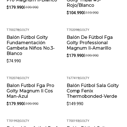
Rojo/Blanco
$179.990
$199.990
$104.990
$119.990
T700278
|
GOLTY
T702098
|
GOLTY
Balón Fútbol Golty
Balón De Fútbol Fga
-10%
Fundamentación
Golty Professional
Gambeta Niños No.3-
Magnum Ii-Amarillo
Blanco
$179.990
$199.990
$74.990
T702074
|
GOLTY
T677419
|
GOLTY
Balon Futbol Fga Pro
Balón Fútbol Sala Golty
-10%
Golty Magnum Ii Cos
Comp Fenix
Man-Azul
Thermobonded-Verde
$179.990
$199.990
$149.990
T701992
|
GOLTY
T700193
|
GOLTY