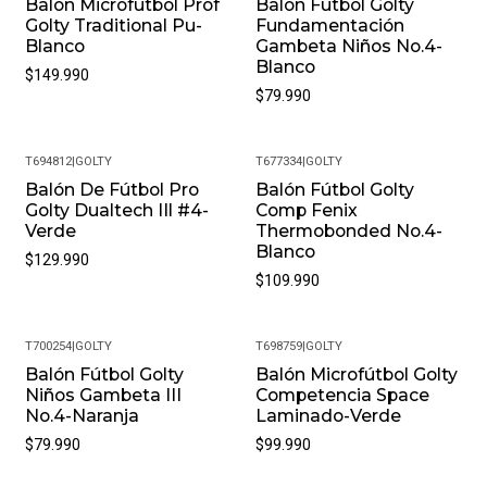
Balon Microfutbol Prof
Balón Fútbol Golty
Golty Traditional Pu-
Fundamentación
Blanco
Gambeta Niños No.4-
Blanco
$149.990
$79.990
T694812
|
GOLTY
T677334
|
GOLTY
Balón De Fútbol Pro
Balón Fútbol Golty
Golty Dualtech IIl #4-
Comp Fenix
Verde
Thermobonded No.4-
Blanco
$129.990
$109.990
T700254
|
GOLTY
T698759
|
GOLTY
Balón Fútbol Golty
Balón Microfútbol Golty
Niños Gambeta III
Competencia Space
No.4-Naranja
Laminado-Verde
$79.990
$99.990