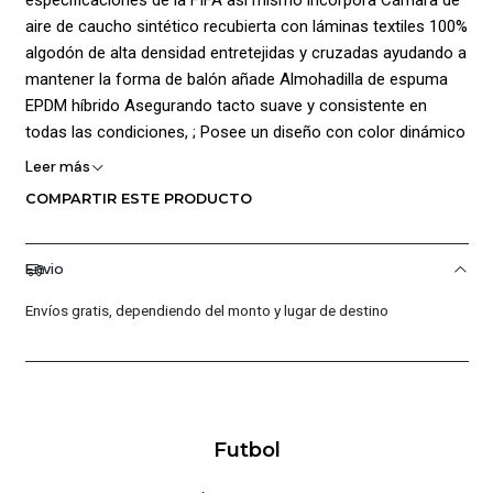
aire de caucho sintético recubierta con láminas textiles 100%
algodón de alta densidad entretejidas y cruzadas ayudando a
mantener la forma de balón añade Almohadilla de espuma
EPDM híbrido Asegurando tacto suave y consistente en
todas las condiciones, ; Posee un diseño con color dinámico
de base y añadidos que hacen contraste ayudando a tener
Leer más
una óptima visibilidad así mismo agrega logo de la marca
COMPARTIR ESTE PRODUCTO
Golty, este balón es ideal para juegos Natural y Artificial
Envio
Envíos gratis, dependiendo del monto y lugar de destino
Futbol