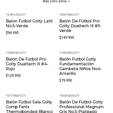
Más como estos
T678157
|
GOLTY
T694799
|
GOLTY
Balon Futbol Golty Latir
Balón De Fútbol Pro
No.5-Verde
Golty Dualtech IIl #5-
Verde
$94.990
$149.990
T694874
|
GOLTY
T700230
|
GOLTY
Balón De Fútbol Pro
Balón Fútbol Golty
Golty Dualtech IIl #4-
Fundamentación
Rojo
Gambeta Niños No4-
Amarillo
$129.990
$79.990
T677396
|
GOLTY
T652652
|
GOLTY
Balón Fútbol Sala Golty
Balón De Fútbol Golty
Comp Fenix
Professional Magnum
Thermobonded-Blanco
Gris No.5-Plateado