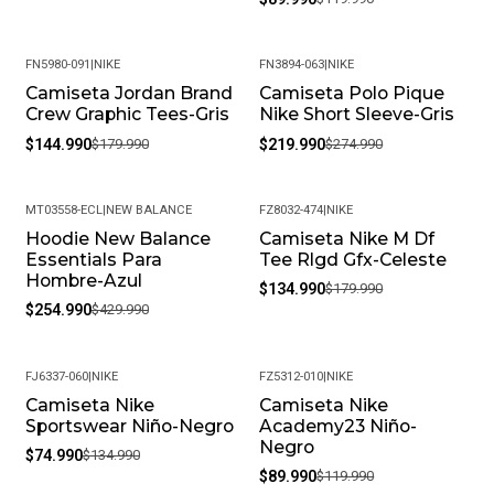
FN5980-091
|
NIKE
FN3894-063
|
NIKE
Camiseta Jordan Brand
Camiseta Polo Pique
-19%
-20%
Crew Graphic Tees-Gris
Nike Short Sleeve-Gris
$144.990
$179.990
$219.990
$274.990
MT03558-ECL
|
NEW BALANCE
FZ8032-474
|
NIKE
Hoodie New Balance
Camiseta Nike M Df
-41%
-25%
Essentials Para
Tee Rlgd Gfx-Celeste
Hombre-Azul
$134.990
$179.990
$254.990
$429.990
FJ6337-060
|
NIKE
FZ5312-010
|
NIKE
Camiseta Nike
Camiseta Nike
-44%
-25%
Sportswear Niño-Negro
Academy23 Niño-
Negro
$74.990
$134.990
$89.990
$119.990