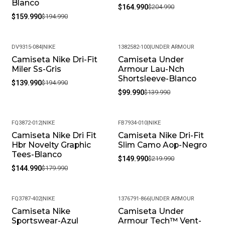
Blanco
$164.990
$204.990
$159.990
$194.990
DV9315-084
|
NIKE
1382582-100
|
UNDER ARMOUR
Camiseta Nike Dri-Fit
Camiseta Under
-28%
-29%
Miler Ss-Gris
Armour Lau-Nch
Shortsleeve-Blanco
$139.990
$194.990
$99.990
$139.990
FQ3872-012
|
NIKE
FB7934-010
|
NIKE
Camiseta Nike Dri Fit
Camiseta Nike Dri-Fit
-19%
-32%
Hbr Novelty Graphic
Slim Camo Aop-Negro
Tees-Blanco
$149.990
$219.990
$144.990
$179.990
FQ3787-402
|
NIKE
1376791-866
|
UNDER ARMOUR
Camiseta Nike
Camiseta Under
-18%
-35%
Sportswear-Azul
Armour Tech™ Vent-