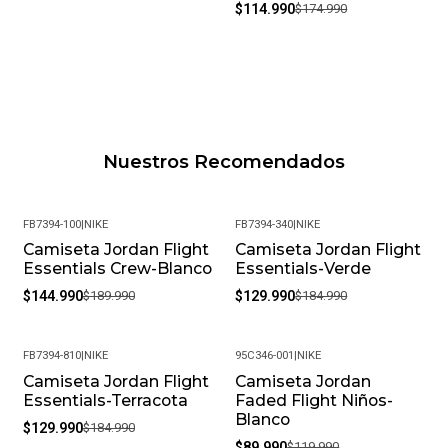
$114.990
$174.990
Nuestros Recomendados
FB7394-100
|
NIKE
FB7394-340
|
NIKE
Camiseta Jordan Flight
Camiseta Jordan Flight
-24%
-30%
Essentials Crew-Blanco
Essentials-Verde
$144.990
$189.990
$129.990
$184.990
FB7394-810
|
NIKE
95C346-001
|
NIKE
Camiseta Jordan Flight
Camiseta Jordan
-30%
-25%
Essentials-Terracota
Faded Flight Niños-
Blanco
$129.990
$184.990
$89.990
$119.990