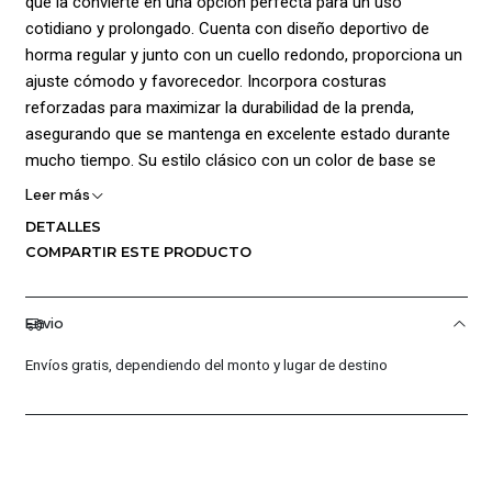
que la convierte en una opción perfecta para un uso
cotidiano y prolongado. Cuenta con diseño deportivo de
horma regular y junto con un cuello redondo, proporciona un
ajuste cómodo y favorecedor. Incorpora costuras
reforzadas para maximizar la durabilidad de la prenda,
asegurando que se mantenga en excelente estado durante
mucho tiempo. Su estilo clásico con un color de base se
realza aún más con el logo y gráficos de la marca
Leer más
estampados, este detalle agrega un toque de sofisticación y
DETALLES
originalidad a la prenda, permitiendo que destaque en
COMPARTIR ESTE PRODUCTO
cualquier ocasión. Composición 100% algodón.
Envio
Envíos gratis, dependiendo del monto y lugar de destino