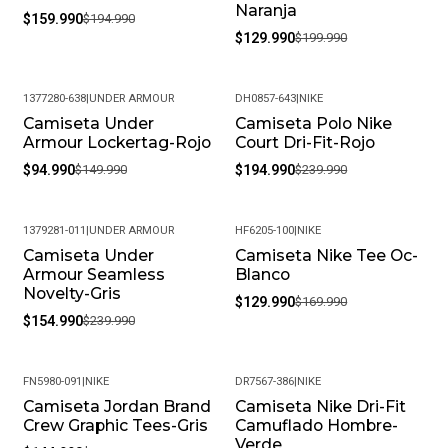
Naranja
$159.990
$194.990
$129.990
$199.990
1377280-638
|
UNDER ARMOUR
DH0857-643
|
NIKE
Camiseta Under
Camiseta Polo Nike
-37%
-19%
Armour Lockertag-Rojo
Court Dri-Fit-Rojo
$94.990
$149.990
$194.990
$239.990
1379281-011
|
UNDER ARMOUR
HF6205-100
|
NIKE
Camiseta Under
Camiseta Nike Tee Oc-
-35%
-24%
Armour Seamless
Blanco
Novelty-Gris
$129.990
$169.990
$154.990
$239.990
FN5980-091
|
NIKE
DR7567-386
|
NIKE
Camiseta Jordan Brand
Camiseta Nike Dri-Fit
-19%
-33%
Crew Graphic Tees-Gris
Camuflado Hombre-
Verde