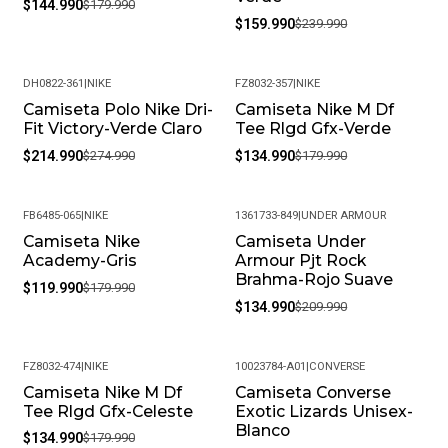
$144.990
$179.990
$159.990
$239.990
DH0822-361
|
NIKE
FZ8032-357
|
NIKE
Camiseta Polo Nike Dri-
Camiseta Nike M Df
-22%
-25%
Fit Victory-Verde Claro
Tee Rlgd Gfx-Verde
$214.990
$274.990
$134.990
$179.990
FB6485-065
|
NIKE
1361733-849
|
UNDER ARMOUR
Camiseta Nike
Camiseta Under
-33%
-36%
Academy-Gris
Armour Pjt Rock
Brahma-Rojo Suave
$119.990
$179.990
$134.990
$209.990
FZ8032-474
|
NIKE
10023784-A01
|
CONVERSE
Camiseta Nike M Df
Camiseta Converse
-25%
-34%
Tee Rlgd Gfx-Celeste
Exotic Lizards Unisex-
Blanco
$134.990
$179.990