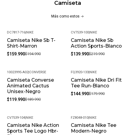
Camiseta
Más como estos
DC7817-716
|
NIKE
CV7539-100
|
NIKE
Camiseta Nike Sb T-
Camiseta Nike Sb
-18%
-36%
Shirt-Marron
Action Sports-Blanco
$159.990
$194.990
$139.990
$219.990
10023995-A02
|
CONVERSE
FQ3920-133
|
NIKE
Camiseta Converse
Camiseta Nike Dri Fit
-37%
-19%
Animated Cactus
Tee Run-Blanco
Unisex-Negro
$144.990
$179.990
$119.990
$189.990
CV7539-104
|
NIKE
FZ8048-010
|
NIKE
Camiseta Nike Action
Camiseta Nike Tee
-18%
-20%
Sports Tee Logo Hbr-
Modern-Negro