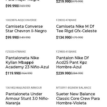
$219.990
$379.990
$99.990
$169.990
10023876-A02
|
CONVERSE
FZ8032-474
|
NIKE
Camiseta Converse
Camiseta Nike M Df
-33%
-25%
Star Chevron Ii-Negro
Tee Rlgd Gfx-Celeste
$99.990
$149.990
$134.990
$179.990
FZ5320-478
|
NIKE
FZ9805-410
|
NIKE
Pantaloneta Nike
Pantalon Nike Df
-27%
-16%
Kylian Mbappé
Acd25 Pant Kpz
Academy 23 Niño-Azul
Hombre-Azul
$119.990
$164.990
$239.990
$284.990
1361802-866
|
UNDER ARMOUR
MT03911-BG
|
NEW BALANCE
Pantaloneta Under
Sueter New Balance
-32%
-41%
Armour Stunt 3.0 Niño-
Classic Core Crew Para
Naranja
Hombre-Violeta