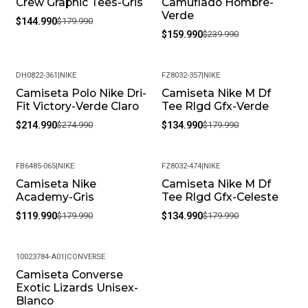
Crew Graphic Tees-Gris
Camuflado Hombre-
Verde
$144.990
$179.990
$159.990
$239.990
DH0822-361
|
NIKE
FZ8032-357
|
NIKE
Camiseta Polo Nike Dri-
Camiseta Nike M Df
-22%
-25%
Fit Victory-Verde Claro
Tee Rlgd Gfx-Verde
$214.990
$274.990
$134.990
$179.990
FB6485-065
|
NIKE
FZ8032-474
|
NIKE
Camiseta Nike
Camiseta Nike M Df
-33%
-25%
Academy-Gris
Tee Rlgd Gfx-Celeste
$119.990
$179.990
$134.990
$179.990
10023784-A01
|
CONVERSE
Camiseta Converse
-34%
Exotic Lizards Unisex-
Blanco