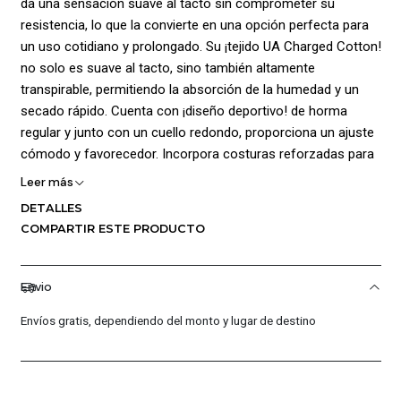
da una sensación suave al tacto sin comprometer su
resistencia, lo que la convierte en una opción perfecta para
un uso cotidiano y prolongado. Su ¡tejido UA Charged Cotton!
no solo es suave al tacto, sino también altamente
transpirable, permitiendo la absorción de la humedad y un
secado rápido. Cuenta con ¡diseño deportivo! de horma
regular y junto con un cuello redondo, proporciona un ajuste
cómodo y favorecedor. Incorpora costuras reforzadas para
maximizar la durabilidad de la prenda, asegurando que se
Leer más
mantenga en excelente estado durante mucho tiempo. Su
DETALLES
estilo clásico con un color de base se realza aún más con el
COMPARTIR ESTE PRODUCTO
logo y gráficos de la marca estampados, este detalle agrega
un toque de sofisticación y originalidad a la prenda,
permitiendo que destaque en cualquier ocasión.
Envio
Composición 60% algodón 40% poliéster.
Envíos gratis, dependiendo del monto y lugar de destino