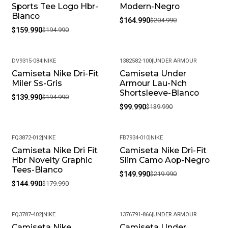
Sports Tee Logo Hbr-
Modern-Negro
Blanco
$164.990
$204.990
$159.990
$194.990
DV9315-084
|
NIKE
1382582-100
|
UNDER ARMOUR
Camiseta Nike Dri-Fit
Camiseta Under
-28%
-29%
Miler Ss-Gris
Armour Lau-Nch
Shortsleeve-Blanco
$139.990
$194.990
$99.990
$139.990
FQ3872-012
|
NIKE
FB7934-010
|
NIKE
Camiseta Nike Dri Fit
Camiseta Nike Dri-Fit
-19%
-32%
Hbr Novelty Graphic
Slim Camo Aop-Negro
Tees-Blanco
$149.990
$219.990
$144.990
$179.990
FQ3787-402
|
NIKE
1376791-866
|
UNDER ARMOUR
Camiseta Nike
Camiseta Under
-18%
-35%