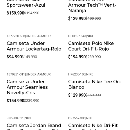
Sportswear-Azul
Armour Tech™ Vent-
Naranja
$159.990
$194.990
$129.990
$199.990
1377280-638
|
UNDER ARMOUR
DH0857-643
|
NIKE
Camiseta Under
Camiseta Polo Nike
-37%
-19%
Armour Lockertag-Rojo
Court Dri-Fit-Rojo
$94.990
$149.990
$194.990
$239.990
1379281-011
|
UNDER ARMOUR
HF6205-100
|
NIKE
Camiseta Under
Camiseta Nike Tee Oc-
-35%
-24%
Armour Seamless
Blanco
Novelty-Gris
$129.990
$169.990
$154.990
$239.990
FN5980-091
|
NIKE
DR7567-386
|
NIKE
Camiseta Jordan Brand
Camiseta Nike Dri-Fit
-19%
-33%