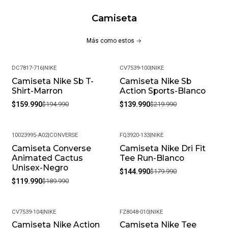
Camiseta
Más como estos
DC7817-716
|
NIKE
CV7539-100
|
NIKE
Camiseta Nike Sb T-
Camiseta Nike Sb
-18%
-36%
Shirt-Marron
Action Sports-Blanco
$159.990
$194.990
$139.990
$219.990
10023995-A02
|
CONVERSE
FQ3920-133
|
NIKE
Camiseta Converse
Camiseta Nike Dri Fit
-37%
-19%
Animated Cactus
Tee Run-Blanco
Unisex-Negro
$144.990
$179.990
$119.990
$189.990
CV7539-104
|
NIKE
FZ8048-010
|
NIKE
Camiseta Nike Action
Camiseta Nike Tee
-18%
-20%