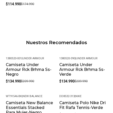
$114.990
$174.990
Nuestros Recomendados
1380520-001
|
UNDER ARMOUR
1380520-390
|
UNDER ARMOUR
Camiseta Under
Camiseta Under
-36%
-36%
Armour Rck Brhma Ss-
Armour Rck Brhma Ss-
Negro
Verde
$134.990
$209.990
$134.990
$209.990
WT91546-BK
|
NEW BALANCE
DD8532-313
|
NIKE
Camiseta New Balance
Camiseta Polo Nike Dri
-41%
-42%
Essentials Stacked
Fit Rafa Tennis-Verde
Para Mujer-Negro