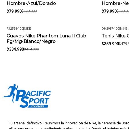
Hombre-Azul/Dorado
Hombre-Ne
$79.990
$179.990
$79.990
$179.9
FJ2558-100
|
NIKE
DH2987-100
|
NIKE
Guayos Nike Phantom Luna II Club
Tenis Nike 
-19%
-25%
Fg/Mg-Blanco/Negro
$359.990
$479.
$334.990
$414.990
Tu arsenal definitivo. Reunimos la innovación de Nike, la herencia de Jor
élite para equipar tu rendimiento y elevar tu estilo. Desde el training más 