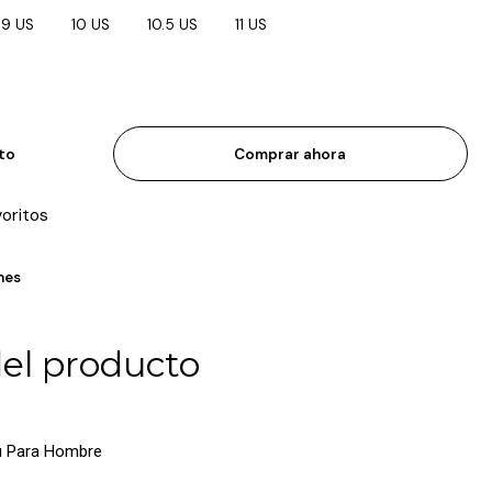
9 US
10 US
10.5 US
11 US
ito
Comprar ahora
voritos
nes
del producto
u Para Hombre