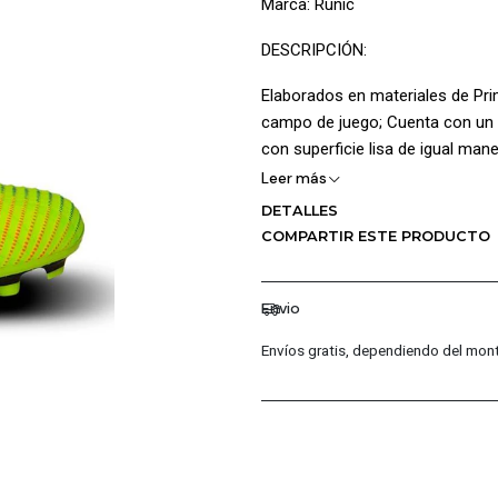
Marca: Runic
DESCRIPCIÓN:
Elaborados en materiales de Prim
campo de juego; Cuenta con un d
con superficie lisa de igual ma
la lengüeta delgada se adapta fá
Leer más
suave al tacto maximizado la c
DETALLES
sensación de confort igualment
COMPARTIR ESTE PRODUCTO
estilo; La Suela multitaco no da
superficies artificiales (TPU)
Envio
CARACTERÍSTICAS PRINCIPALE
Envíos gratis, dependiendo del mont
Capellada en cuero sintétic
Superficie texturizada
Cuello acolchado
Platilla acolchada
Cierre en Cordones