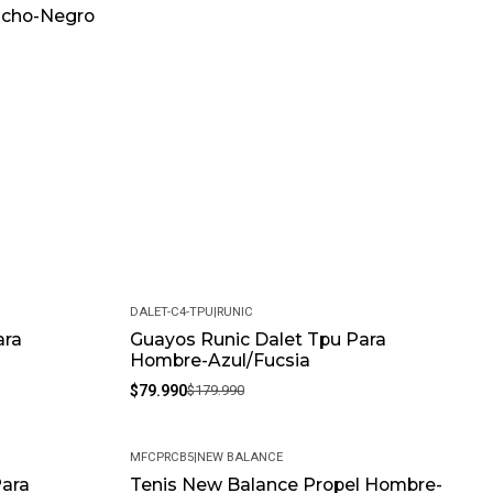
ucho-Negro
DALET-C4-TPU
|
RUNIC
ara
Guayos Runic Dalet Tpu Para
-56%
Hombre-Azul/Fucsia
$79.990
$179.990
MFCPRCB5
|
NEW BALANCE
Para
Tenis New Balance Propel Hombre-
-10%