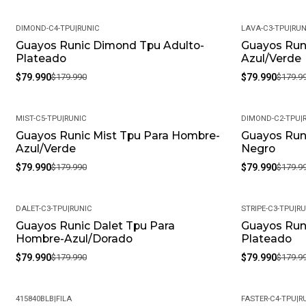
DIMOND-C4-TPU
|
RUNIC
LAVA-C3-TPU
|
RUN
Guayos Runic Dimond Tpu Adulto-
Guayos Run
-56%
-56%
Plateado
Azul/Verde
$79.990
$179.990
$79.990
$179.9
MIST-C5-TPU
|
RUNIC
DIMOND-C2-TPU
|
Guayos Runic Mist Tpu Para Hombre-
Guayos Run
-56%
-56%
Azul/Verde
Negro
$79.990
$179.990
$79.990
$179.9
DALET-C3-TPU
|
RUNIC
STRIPE-C3-TPU
|
RU
Guayos Runic Dalet Tpu Para
Guayos Runi
-56%
-56%
Hombre-Azul/Dorado
Plateado
$79.990
$179.990
$79.990
$179.9
415840BLB
|
FILA
FASTER-C4-TPU
|
R