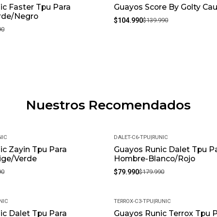
c Faster Tpu Para
Guayos Score By Golty Ca
-25%
rde/Negro
$104.990
$139.990
90
Nuestros Recomendados
NIC
DALET-C6-TPU
|
RUNIC
c Zayin Tpu Para
Guayos Runic Dalet Tpu P
-56%
ge/Verde
Hombre-Blanco/Rojo
90
$79.990
$179.990
NIC
TERROX-C3-TPU
|
RUNIC
c Dalet Tpu Para
Guayos Runic Terrox Tpu 
-56%