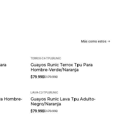
d corto o superficies artificiales (TPU)
Más como estos
TERROX-C4-TPU
|
RUNIC
ara
Guayos Runic Terrox Tpu Para
-56%
a
Hombre-Verde/Naranja
$79.990
$179.990
LAVA-C2-TPU
|
RUNIC
ra Hombre-
Guayos Runic Lava Tpu Adulto-
-56%
Negro/Naranja
$79.990
$179.990