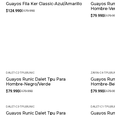
Guayos Fila Ker Classic-Azul/Amarillo
Guayos Runi
-31%
-56%
Hombre-Ve
$124.990
$179.990
$79.990
$179.9
DALET-C2-TPU
|
RUNIC
ZAYIN-C4-TPU
|
RU
Guayos Runic Dalet Tpu Para
Guayos Runi
-56%
-56%
Hombre-Negro/Verde
Hombre-Bei
$79.990
$179.990
$79.990
$179.9
DALET-C3-TPU
|
RUNIC
DALET-C1-TPU
|
RU
Guayos Runic Dalet Tpu Para
Guayos Runi
-56%
-56%