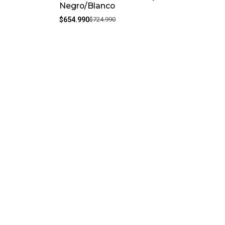
Negro/Blanco
$654.990
$724.990