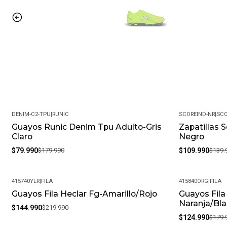
DENIM-C2-TPU
|
RUNIC
SCOREIND-NR
|
SCO
Guayos Runic Denim Tpu Adulto-Gris
Zapatillas S
-56%
-21%
Claro
Negro
$79.990
$179.990
$109.990
$139.
415740YLR
|
FILA
415840ORG
|
FILA
Guayos Fila Heclar Fg-Amarillo/Rojo
Guayos Fila
-34%
-31%
Naranja/Bl
$144.990
$219.990
$124.990
$179.