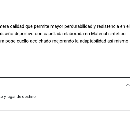
era calidad que permite mayor perdurabilidad y resistencia en el
iseño deportivo con capellada elaborada en Material sintético
nera pose cuello acolchado mejorando la adaptabilidad así mismo
cilmente al empeine del pie y la parte interna posee textura
omodidad también añade platilla acolchada permitiendo una
e posee Logo estampado en el costado lateral dando mayor
ña el terreno de juego ideal para su uso en césped corto o
S:
o y lugar de destino
o