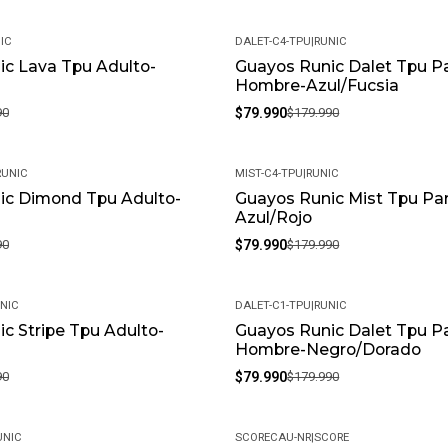
IC
DALET-C4-TPU
|
RUNIC
ic Lava Tpu Adulto-
Guayos Runic Dalet Tpu P
-56%
Hombre-Azul/Fucsia
90
$79.990
$179.990
RUNIC
MIST-C4-TPU
|
RUNIC
ic Dimond Tpu Adulto-
Guayos Runic Mist Tpu Pa
-56%
Azul/Rojo
90
$79.990
$179.990
NIC
DALET-C1-TPU
|
RUNIC
c Stripe Tpu Adulto-
Guayos Runic Dalet Tpu P
-56%
Hombre-Negro/Dorado
90
$79.990
$179.990
UNIC
SCORECAU-NR
|
SCORE