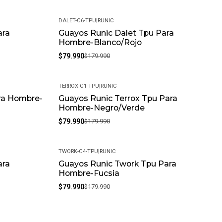
DALET-C6-TPU
|
RUNIC
ara
Guayos Runic Dalet Tpu Para
-56%
Hombre-Blanco/Rojo
$79.990
$179.990
TERROX-C1-TPU
|
RUNIC
ra Hombre-
Guayos Runic Terrox Tpu Para
-56%
Hombre-Negro/Verde
$79.990
$179.990
TWORK-C4-TPU
|
RUNIC
ara
Guayos Runic Twork Tpu Para
-56%
Hombre-Fucsia
$79.990
$179.990