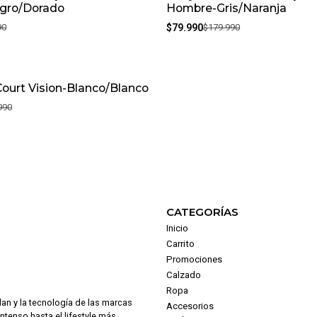
gro/Dorado
Hombre-Gris/Naranja
90
$79.990
$179.990
Court Vision-Blanco/Blanco
990
CATEGORÍAS
Inicio
Carrito
Promociones
Calzado
Ropa
dan y la tecnología de las marcas
Accesorios
intenso hasta el lifestyle más