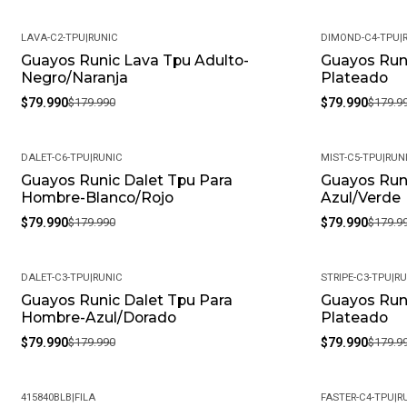
LAVA-C2-TPU
|
RUNIC
DIMOND-C4-TPU
|
Guayos Runic Lava Tpu Adulto-
Guayos Run
-56%
-56%
Negro/Naranja
Plateado
$79.990
$179.990
$79.990
$179.9
DALET-C6-TPU
|
RUNIC
MIST-C5-TPU
|
RUN
Guayos Runic Dalet Tpu Para
Guayos Run
-56%
-56%
Hombre-Blanco/Rojo
Azul/Verde
$79.990
$179.990
$79.990
$179.9
DALET-C3-TPU
|
RUNIC
STRIPE-C3-TPU
|
RU
Guayos Runic Dalet Tpu Para
Guayos Runi
-56%
-56%
Hombre-Azul/Dorado
Plateado
$79.990
$179.990
$79.990
$179.9
415840BLB
|
FILA
FASTER-C4-TPU
|
R