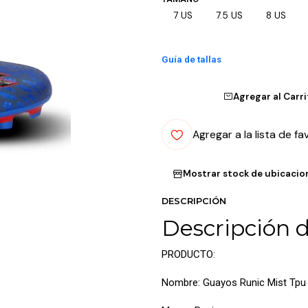
7 US
7.5 US
8 US
Guía de tallas
Agregar al Carr
Agregar a la lista de fa
Mostrar stock de ubicacio
DESCRIPCIÓN
Descripción 
PRODUCTO:
Nombre: Guayos Runic Mist Tp