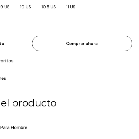
9 US
10 US
10.5 US
11 US
ito
Comprar ahora
voritos
nes
del producto
u Para Hombre