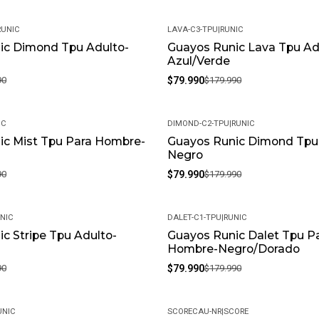
RUNIC
LAVA-C3-TPU
|
RUNIC
ic Dimond Tpu Adulto-
Guayos Runic Lava Tpu Ad
-56%
Azul/Verde
90
$79.990
$179.990
IC
DIMOND-C2-TPU
|
RUNIC
ic Mist Tpu Para Hombre-
Guayos Runic Dimond Tpu
-56%
Negro
90
$79.990
$179.990
NIC
DALET-C1-TPU
|
RUNIC
c Stripe Tpu Adulto-
Guayos Runic Dalet Tpu P
-56%
Hombre-Negro/Dorado
90
$79.990
$179.990
UNIC
SCORECAU-NR
|
SCORE