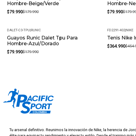
Hombre-Beige/Verde
Hombre-Ne
$79.990
$179.990
$79.990
$179.9
DALET-C3-TPU
|
RUNIC
FD2291-402
|
NIKE
Guayos Runic Dalet Tpu Para
Tenis Nike 
-56%
-20%
Hombre-Azul/Dorado
$364.990
$454.
$79.990
$179.990
Tu arsenal definitivo. Reunimos la innovación de Nike, la herencia de Jor
élite para equipar tu rendimiento y elevar tu estilo. Desde el training más 