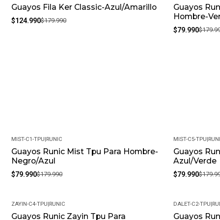
Guayos Fila Ker Classic-Azul/Amarillo
Guayos Runi
-31%
-56%
Hombre-Ve
$124.990
$179.990
$79.990
$179.9
MIST-C1-TPU
|
RUNIC
MIST-C5-TPU
|
RUN
Guayos Runic Mist Tpu Para Hombre-
Guayos Run
-56%
-56%
Negro/Azul
Azul/Verde
$79.990
$179.990
$79.990
$179.9
ZAYIN-C4-TPU
|
RUNIC
DALET-C2-TPU
|
RU
Guayos Runic Zayin Tpu Para
Guayos Runi
-56%
-56%