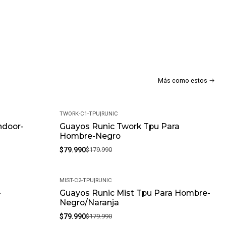
d corto o superficies artificiales (TPU)
Más como estos
TWORK-C1-TPU
|
RUNIC
ndoor-
Guayos Runic Twork Tpu Para
-56%
a
Hombre-Negro
$79.990
$179.990
MIST-C2-TPU
|
RUNIC
-
Guayos Runic Mist Tpu Para Hombre-
-56%
Negro/Naranja
$79.990
$179.990