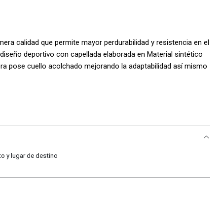
era calidad que permite mayor perdurabilidad y resistencia en el
iseño deportivo con capellada elaborada en Material sintético
nera pose cuello acolchado mejorando la adaptabilidad así mismo
cilmente al empeine del pie y la parte interna posee textura
omodidad también añade platilla acolchada permitiendo una
e posee Logo estampado en el costado lateral dando mayor
ña el terreno de juego ideal para su uso en césped corto o
S:
o y lugar de destino
o