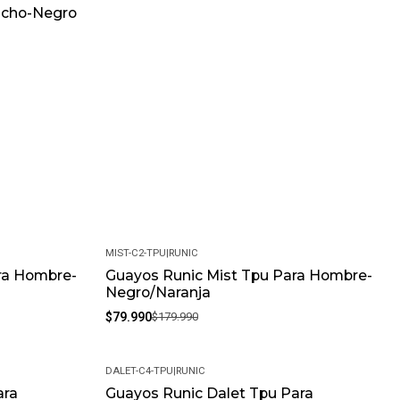
ucho-Negro
MIST-C2-TPU
|
RUNIC
ra Hombre-
Guayos Runic Mist Tpu Para Hombre-
-56%
Negro/Naranja
$79.990
$179.990
DALET-C4-TPU
|
RUNIC
ara
Guayos Runic Dalet Tpu Para
-56%