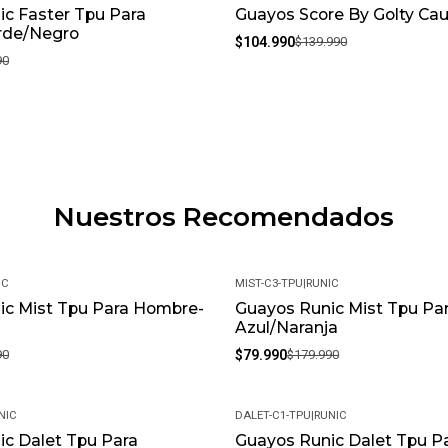
c Faster Tpu Para
Guayos Score By Golty Ca
-25%
rde/Negro
$104.990
$139.990
90
Nuestros Recomendados
IC
MIST-C3-TPU
|
RUNIC
ic Mist Tpu Para Hombre-
Guayos Runic Mist Tpu Pa
-56%
Azul/Naranja
90
$79.990
$179.990
NIC
DALET-C1-TPU
|
RUNIC
c Dalet Tpu Para
Guayos Runic Dalet Tpu P
-56%