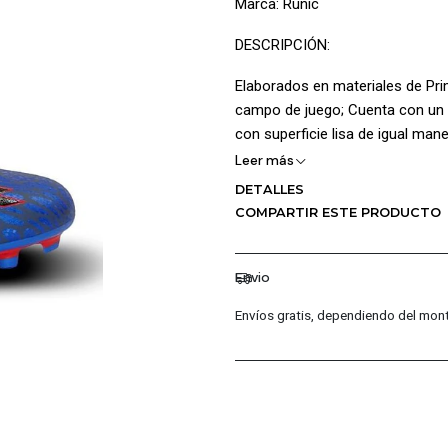
Marca: Runic
DESCRIPCIÓN:
Elaborados en materiales de Prim
campo de juego; Cuenta con un d
con superficie lisa de igual ma
la lengüeta delgada se adapta fá
Leer más
suave al tacto maximizado la c
DETALLES
sensación de confort igualment
COMPARTIR ESTE PRODUCTO
estilo; La Suela multitaco no da
superficies artificiales (TPU)
Envio
CARACTERÍSTICAS PRINCIPALE
Envíos gratis, dependiendo del mont
Capellada en cuero sintétic
Superficie Lisa
Cuello acolchado
Platilla acolchada
Cierre en Cordones