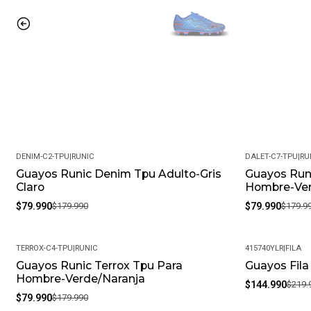
DENIM-C2-TPU
|
RUNIC
DALET-C7-TPU
|
RU
Guayos Runic Denim Tpu Adulto-Gris
Guayos Runi
-56%
-56%
Claro
Hombre-Ve
$79.990
$179.990
$79.990
$179.9
TERROX-C4-TPU
|
RUNIC
415740YLR
|
FILA
Guayos Runic Terrox Tpu Para
Guayos Fila
-56%
-34%
Hombre-Verde/Naranja
$144.990
$219.
$79.990
$179.990