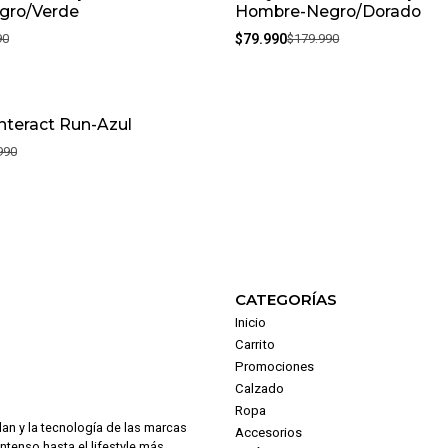
gro/Verde
Hombre-Negro/Dorado
90
$79.990
$179.990
Interact Run-Azul
990
CATEGORÍAS
Inicio
Carrito
Promociones
Calzado
Ropa
dan y la tecnología de las marcas
Accesorios
intenso hasta el lifestyle más