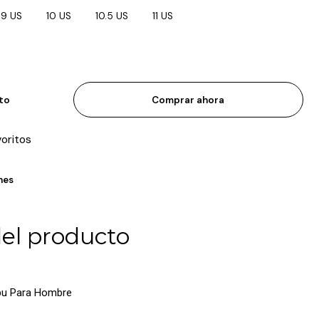
9 US
10 US
10.5 US
11 US
ito
Comprar ahora
voritos
nes
del producto
pu Para Hombre