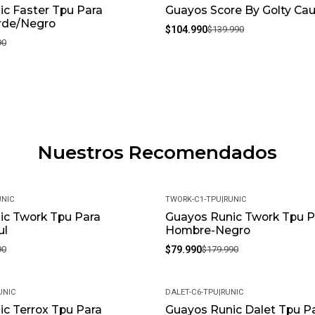
c Faster Tpu Para
Guayos Score By Golty Ca
-25%
rde/Negro
$104.990
$139.990
90
Nuestros Recomendados
UNIC
TWORK-C1-TPU
|
RUNIC
ic Twork Tpu Para
Guayos Runic Twork Tpu P
-56%
ul
Hombre-Negro
90
$79.990
$179.990
UNIC
DALET-C6-TPU
|
RUNIC
c Terrox Tpu Para
Guayos Runic Dalet Tpu P
-56%