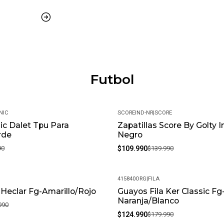
Tacos multidireccionales
Uso en superficies en céspe
MÁS DETALLES:
Peso del paquete: 1 kg
Futbol
Modelo: TWORK-C1-TPU
Meses de garantía: 1
NIC
SCOREIND-NR
|
SCORE
Garantía: Por defectos de fábric
c Dalet Tpu Para
Zapatillas Score By Golty I
-21%
rde
Negro
Condición: Nuevo
90
$109.990
$139.990
Género: Masculino
SKU: TWORK-C1-TPU_7
415840ORG
|
FILA
 Heclar Fg-Amarillo/Rojo
Guayos Fila Ker Classic Fg
-31%
Naranja/Blanco
990
$124.990
$179.990