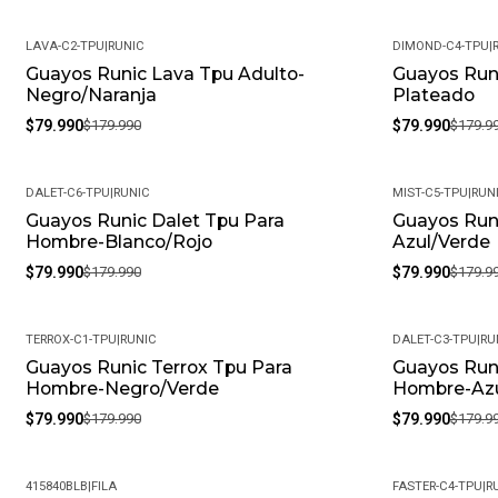
LAVA-C2-TPU
|
RUNIC
DIMOND-C4-TPU
|
Guayos Runic Lava Tpu Adulto-
Guayos Run
-56%
-56%
Negro/Naranja
Plateado
$79.990
$179.990
$79.990
$179.9
DALET-C6-TPU
|
RUNIC
MIST-C5-TPU
|
RUN
Guayos Runic Dalet Tpu Para
Guayos Run
-56%
-56%
Hombre-Blanco/Rojo
Azul/Verde
$79.990
$179.990
$79.990
$179.9
TERROX-C1-TPU
|
RUNIC
DALET-C3-TPU
|
RU
Guayos Runic Terrox Tpu Para
Guayos Runi
-56%
-56%
Hombre-Negro/Verde
Hombre-Azu
$79.990
$179.990
$79.990
$179.9
415840BLB
|
FILA
FASTER-C4-TPU
|
R