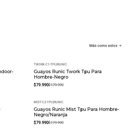
d corto o superficies artificiales (TPU)
Más como estos
TWORK-C1-TPU
|
RUNIC
a
ndoor-
Guayos Runic Twork Tpu Para
-56%
Hombre-Negro
$79.990
$179.990
MIST-C2-TPU
|
RUNIC
-
Guayos Runic Mist Tpu Para Hombre-
-56%
Negro/Naranja
$79.990
$179.990