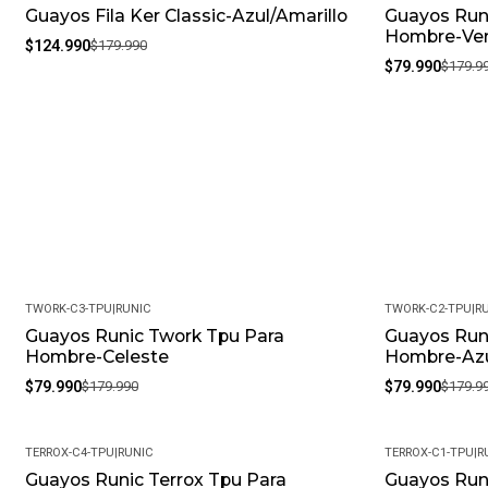
Guayos Fila Ker Classic-Azul/Amarillo
Guayos Runi
-31%
-56%
Hombre-Ve
$124.990
$179.990
$79.990
$179.9
TWORK-C3-TPU
|
RUNIC
TWORK-C2-TPU
|
R
Guayos Runic Twork Tpu Para
Guayos Run
-56%
-56%
Hombre-Celeste
Hombre-Az
$79.990
$179.990
$79.990
$179.9
TERROX-C4-TPU
|
RUNIC
TERROX-C1-TPU
|
R
Guayos Runic Terrox Tpu Para
Guayos Runi
-56%
-56%