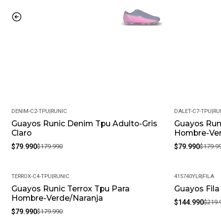
DENIM-C2-TPU
|
RUNIC
DALET-C7-TPU
|
RU
Guayos Runic Denim Tpu Adulto-Gris
Guayos Runi
-56%
-56%
Claro
Hombre-Ve
$79.990
$179.990
$79.990
$179.9
TERROX-C4-TPU
|
RUNIC
415740YLR
|
FILA
Guayos Runic Terrox Tpu Para
Guayos Fila
-56%
-34%
Hombre-Verde/Naranja
$144.990
$219.
$79.990
$179.990