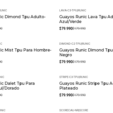
RUNIC
LAVA-C3-TPU
|
RUNIC
ic Dimond Tpu Adulto-
Guayos Runic Lava Tpu Ad
-56%
Azul/Verde
90
$79.990
$179.990
IC
DIMOND-C2-TPU
|
RUNIC
ic Mist Tpu Para Hombre-
Guayos Runic Dimond Tpu
-56%
Negro
90
$79.990
$179.990
NIC
STRIPE-C3-TPU
|
RUNIC
c Dalet Tpu Para
Guayos Runic Stripe Tpu A
-56%
l/Dorado
Plateado
90
$79.990
$179.990
UNIC
SCORECAU-NR
|
SCORE