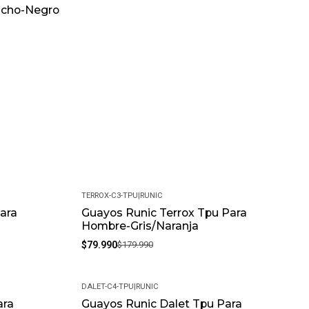
ucho-Negro
TERROX-C3-TPU
|
RUNIC
ara
Guayos Runic Terrox Tpu Para
-56%
Hombre-Gris/Naranja
$79.990
$179.990
DALET-C4-TPU
|
RUNIC
ara
Guayos Runic Dalet Tpu Para
-56%