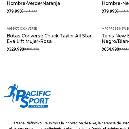
Hombre-Verde/Naranja
Hombre-Ne
$79.990
$179.990
$79.990
$179.9
A08397C
|
CONVERSE
MFCPRCB5
|
NEW 
Botas Converse Chuck Taylor All Star
Tenis New 
-15%
-10%
Eva Lift Mujer-Rosa
Negro/Blan
$329.990
$389.990
$654.990
$724.
Tu arsenal definitivo. Reunimos la innovación de Nike, la herencia de Jor
élite para equipar tu rendimiento y elevar tu estilo. Desde el training más 