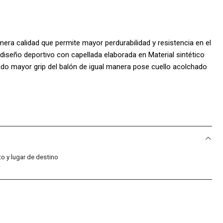
era calidad que permite mayor perdurabilidad y resistencia en el
iseño deportivo con capellada elaborada en Material sintético
endo mayor grip del balón de igual manera pose cuello acolchado
ismo la lengüeta se adapta fácilmente al empeine del pie y la
ve al tacto maximizado la comodidad también añade platilla
r adaptabilidad igualmente posee Logo en relieve en el costado
uela multitaco no daña el terreno de juego ideal para su uso en
ciales (TPU)
S:
o y lugar de destino
o