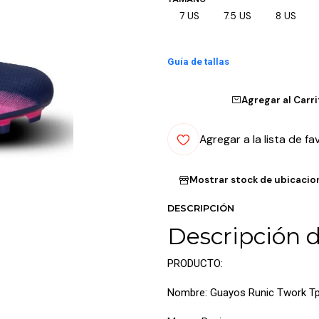
7 US
7.5 US
8 US
Guía de tallas
Agregar al Carr
Agregar a la lista de fa
Mostrar stock de ubicacio
DESCRIPCIÓN
Descripción 
PRODUCTO:
Nombre: Guayos Runic Twork T