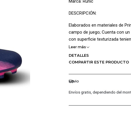
Marca: Runic
DESCRIPCIÓN:
Elaborados en materiales de Prim
campo de juego; Cuenta con un d
con superficie texturizada teni
mejorando la adaptabilidad así m
Leer más
parte interna posee textura sua
DETALLES
acolchada permitiendo una mayo
COMPARTIR ESTE PRODUCTO
lateral dando mayor estilo; La S
césped corto o superficies artifi
Envio
CARACTERÍSTICAS PRINCIPALE
Envíos gratis, dependiendo del mont
Capellada en cuero sintétic
Superficie texturizada
Cuello acolchado
Platilla acolchada
Logo Runic en relieve