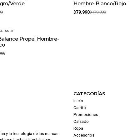
gro/Verde
Hombre-Blanco/Rojo
90
$79.990
$179.990
BALANCE
Balance Propel Hombre-
co
990
CATEGORÍAS
Inicio
Carrito
Promociones
Calzado
Ropa
dan y la tecnología de las marcas
Accesorios
intenso hasta el lifestyle más