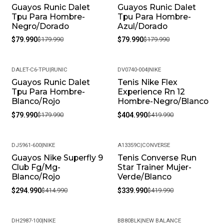
Guayos Runic Dalet
Guayos Runic Dalet
-56%
-56%
Tpu Para Hombre-
Tpu Para Hombre-
Negro/Dorado
Azul/Dorado
$79.990
$179.990
$79.990
$179.990
DALET-C6-TPU
|
RUNIC
DV0740-004
|
NIKE
Guayos Runic Dalet
Tenis Nike Flex
-56%
-4%
Tpu Para Hombre-
Experience Rn 12
Blanco/Rojo
Hombre-Negro/Blanco
$79.990
$179.990
$404.990
$419.990
DJ5961-600
|
NIKE
A13359C
|
CONVERSE
Guayos Nike Superfly 9
Tenis Converse Run
-29%
-19%
Club Fg/Mg-
Star Trainer Mujer-
Blanco/Rojo
Verde/Blanco
$294.990
$414.990
$339.990
$419.990
DH2987-100
|
NIKE
BB80BLK
|
NEW BALANCE