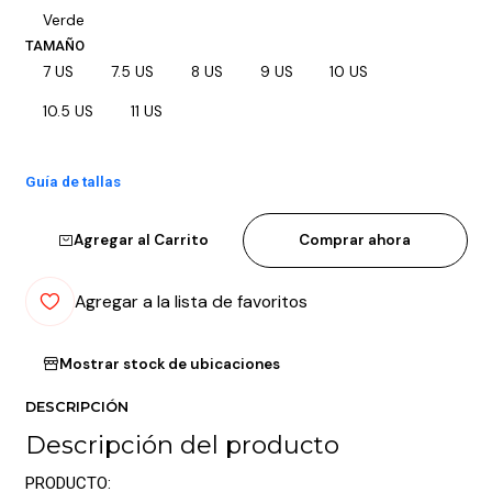
Verde
TAMAÑO
7 US
7.5 US
8 US
9 US
10 US
10.5 US
11 US
Guía de tallas
Agregar al Carrito
Comprar ahora
Agregar a la lista de favoritos
Mostrar stock de ubicaciones
DESCRIPCIÓN
Descripción del producto
PRODUCTO: