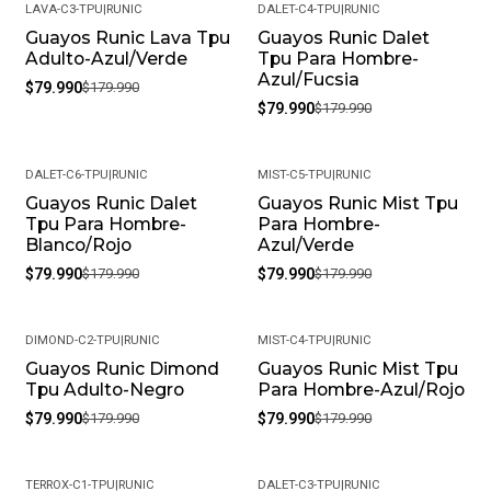
LAVA-C3-TPU
|
RUNIC
DALET-C4-TPU
|
RUNIC
Guayos Runic Lava Tpu
Guayos Runic Dalet
-56%
-56%
Adulto-Azul/Verde
Tpu Para Hombre-
Azul/Fucsia
$79.990
$179.990
$79.990
$179.990
DALET-C6-TPU
|
RUNIC
MIST-C5-TPU
|
RUNIC
Guayos Runic Dalet
Guayos Runic Mist Tpu
-56%
-56%
Tpu Para Hombre-
Para Hombre-
Blanco/Rojo
Azul/Verde
$79.990
$179.990
$79.990
$179.990
DIMOND-C2-TPU
|
RUNIC
MIST-C4-TPU
|
RUNIC
Guayos Runic Dimond
Guayos Runic Mist Tpu
-56%
-56%
Tpu Adulto-Negro
Para Hombre-Azul/Rojo
$79.990
$179.990
$79.990
$179.990
TERROX-C1-TPU
|
RUNIC
DALET-C3-TPU
|
RUNIC