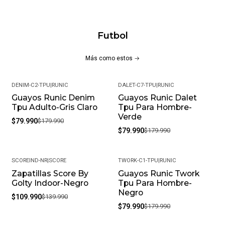
CARACTERÍSTICAS PRINCIPALES:
Capellada en cuero sintético
Futbol
Superficie Lisa
Cuello acolchado
Más como estos
Platilla acolchada
Cierre en Cordones
DENIM-C2-TPU
|
RUNIC
DALET-C7-TPU
|
RUNIC
Logo Runic estampado
Guayos Runic Denim
Guayos Runic Dalet
-56%
-56%
Tacos multidireccionales
Tpu Adulto-Gris Claro
Tpu Para Hombre-
Uso en superficies en césped corto o superficies
Verde
$79.990
$179.990
artificiales (TPU)
$79.990
$179.990
MÁS DETALLES:
SCOREIND-NR
|
SCORE
TWORK-C1-TPU
|
RUNIC
Peso del paquete: 1 kg
Zapatillas Score By
Guayos Runic Twork
-21%
-56%
Golty Indoor-Negro
Tpu Para Hombre-
Modelo: FASTER-C1-TPU
Negro
$109.990
$139.990
Meses de garantía: 1
$79.990
$179.990