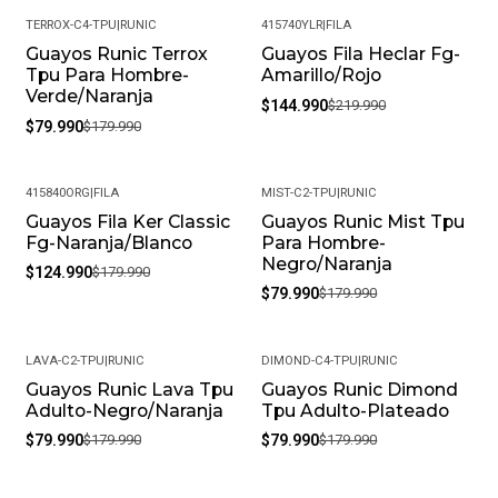
Garantía: Por defectos de fábrica
TERROX-C4-TPU
|
RUNIC
415740YLR
|
FILA
Condición: Nuevo
Guayos Runic Terrox
Guayos Fila Heclar Fg-
-56%
-34%
Tpu Para Hombre-
Amarillo/Rojo
Género: Masculino
Verde/Naranja
$144.990
$219.990
$79.990
$179.990
SKU: FASTER-C1-TPU_7
415840ORG
|
FILA
MIST-C2-TPU
|
RUNIC
Guayos Fila Ker Classic
Guayos Runic Mist Tpu
-31%
-56%
Fg-Naranja/Blanco
Para Hombre-
Negro/Naranja
$124.990
$179.990
$79.990
$179.990
LAVA-C2-TPU
|
RUNIC
DIMOND-C4-TPU
|
RUNIC
Guayos Runic Lava Tpu
Guayos Runic Dimond
-56%
-56%
Adulto-Negro/Naranja
Tpu Adulto-Plateado
$79.990
$179.990
$79.990
$179.990