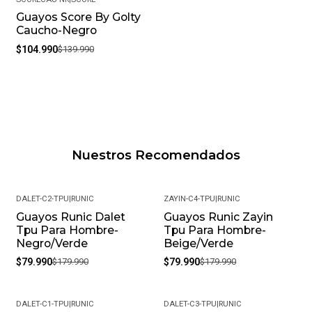
Guayos Score By Golty
-25%
Caucho-Negro
$104.990
$139.990
Nuestros Recomendados
DALET-C2-TPU
|
RUNIC
ZAYIN-C4-TPU
|
RUNIC
Guayos Runic Dalet
Guayos Runic Zayin
-56%
-56%
Tpu Para Hombre-
Tpu Para Hombre-
Negro/Verde
Beige/Verde
$79.990
$179.990
$79.990
$179.990
DALET-C1-TPU
|
RUNIC
DALET-C3-TPU
|
RUNIC