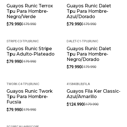
Guayos Runic Terrox
Guayos Runic Dalet
-56%
-56%
Tpu Para Hombre-
Tpu Para Hombre-
Negro/Verde
Azul/Dorado
$79.990
$179.990
$79.990
$179.990
STRIPE-C3-TPU
|
RUNIC
DALET-C1-TPU
|
RUNIC
Guayos Runic Stripe
Guayos Runic Dalet
-56%
-56%
Tpu Adulto-Plateado
Tpu Para Hombre-
Negro/Dorado
$79.990
$179.990
$79.990
$179.990
TWORK-C4-TPU
|
RUNIC
415840BLB
|
FILA
Guayos Runic Twork
Guayos Fila Ker Classic-
-56%
-31%
Tpu Para Hombre-
Azul/Amarillo
Fucsia
$124.990
$179.990
$79.990
$179.990
SCORECAU-NR
|
SCORE