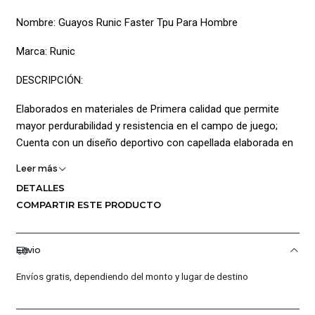
Nombre: Guayos Runic Faster Tpu Para Hombre
Marca: Runic
DESCRIPCIÓN:
Elaborados en materiales de Primera calidad que permite
mayor perdurabilidad y resistencia en el campo de juego;
Cuenta con un diseño deportivo con capellada elaborada en
Material sintético con superficie lisa de igual manera pose
Leer más
cuello acolchado mejorando la adaptabilidad así mismo la
DETALLES
lengüeta delgada se adapta fácilmente al empeine del pie y la
COMPARTIR ESTE PRODUCTO
parte interna posee textura suave al tacto maximizado la
comodidad también añade platilla acolchada permitiendo una
sensación de confort igualmente posee Logo estampado en
Envio
el costado lateral dando mayor estilo; La Suela multitaco no
Envíos gratis, dependiendo del monto y lugar de destino
daña el terreno de juego ideal para su uso en césped corto o
superficies artificiales (TPU)