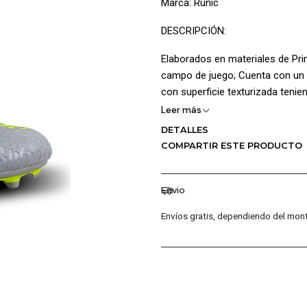
Marca: Runic
DESCRIPCIÓN:
Elaborados en materiales de Prim
campo de juego; Cuenta con un d
con superficie texturizada tenie
forro en tela mejorando la trans
Leer más
mayor adaptabilidad así mismo el
DETALLES
cómodo igualmente Posee Logo 
COMPARTIR ESTE PRODUCTO
estilo; La Suela multitaco no da
superficies artificiales
Envio
CARACTERÍSTICAS PRINCIPALE
Envíos gratis, dependiendo del mont
Capellada en cuero sintétic
Superficie texturizada
Forro en textil
Platilla acolchada
Logo Runic estampado