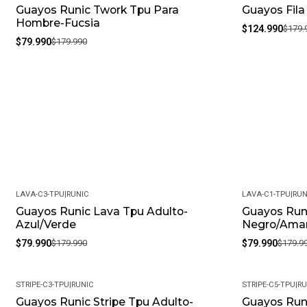
Guayos Runic Twork Tpu Para
Guayos Fila
-56%
-31%
Hombre-Fucsia
$124.990
$179.
$79.990
$179.990
LAVA-C3-TPU
|
RUNIC
LAVA-C1-TPU
|
RUN
Guayos Runic Lava Tpu Adulto-
Guayos Run
-56%
-56%
Azul/Verde
Negro/Amari
$79.990
$179.990
$79.990
$179.9
STRIPE-C3-TPU
|
RUNIC
STRIPE-C5-TPU
|
RU
Guayos Runic Stripe Tpu Adulto-
Guayos Runi
-56%
-56%