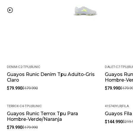
DENIM-C2-TPU
|
RUNIC
DALET-C7-TPU
|
RU
Guayos Runic Denim Tpu Adulto-Gris
Guayos Runi
-56%
-56%
Claro
Hombre-Ve
$79.990
$179.990
$79.990
$179.9
TERROX-C4-TPU
|
RUNIC
415740YLR
|
FILA
Guayos Runic Terrox Tpu Para
Guayos Fila
-56%
-34%
Hombre-Verde/Naranja
$144.990
$219.
$79.990
$179.990