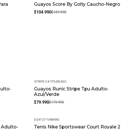
Para
Guayos Score By Golty Caucho-Negro
-25%
$104.990
$139.990
STRIPE-C4-TPU
|
RUNIC
ulto-
Guayos Runic Stripe Tpu Adulto-
-56%
Azul/Verde
$79.990
$179.990
DQ4127-104
|
NIKE
 Adulto-
Tenis Nike Sportswear Court Royale 2
-31%