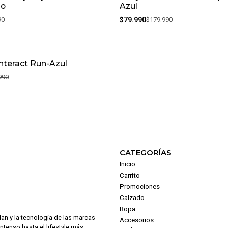
lo
Azul
90
$79.990
$179.990
Interact Run-Azul
990
CATEGORÍAS
Inicio
Carrito
Promociones
Calzado
Ropa
dan y la tecnología de las marcas
Accesorios
intenso hasta el lifestyle más