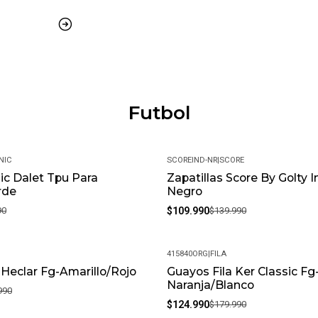
Suela multitaco
MÁS DETALLES:
Peso del paquete: 1 kg
Modelo: LAVA-C1-TPU
Futbol
Meses de garantía: 1
Garantía: Por defectos de fábric
NIC
SCOREIND-NR
|
SCORE
c Dalet Tpu Para
Zapatillas Score By Golty I
-21%
Condición: Nuevo
rde
Negro
Género: Masculino
90
$109.990
$139.990
SKU: LAVA-C1-TPU_7
415840ORG
|
FILA
 Heclar Fg-Amarillo/Rojo
Guayos Fila Ker Classic Fg
-31%
Naranja/Blanco
990
$124.990
$179.990