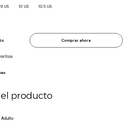
9 US
10 US
10.5 US
ito
Comprar ahora
voritos
nes
del producto
 Adulto