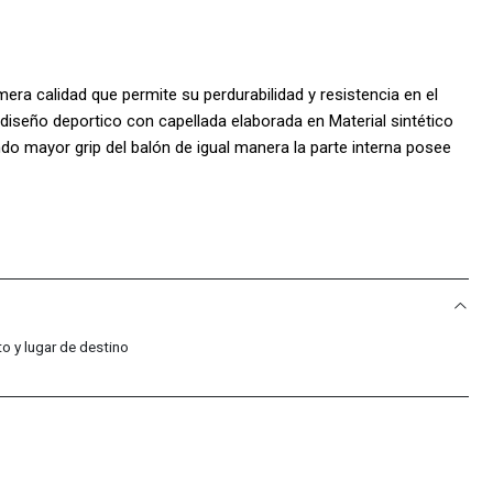
era calidad que permite su perdurabilidad y resistencia en el
iseño deportico con capellada elaborada en Material sintético
ndo mayor grip del balón de igual manera la parte interna posee
pirabilidad también añade platilla acolchada permitiendo una
 cuello es elevado y en textil acolchado haciéndolo un artículo
de la marca estampado en el costado lateral dando mayor
ña el terreno de juego ideal para su uso en césped corto o
S:
o y lugar de destino
o