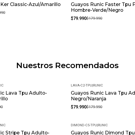
 Ker Classic-Azul/Amarillo
Guayos Runic Faster Tpu 
-56%
Hombre-Verde/Negro
990
$79.990
$179.990
Nuestros Recomendados
IC
LAVA-C2-TPU
|
RUNIC
ic Lava Tpu Adulto-
Guayos Runic Lava Tpu Ad
-56%
llo
Negro/Naranja
90
$79.990
$179.990
NIC
DIMOND-C5-TPU
|
RUNIC
c Stripe Tpu Adulto-
Guayos Runic Dimond Tpu
-56%