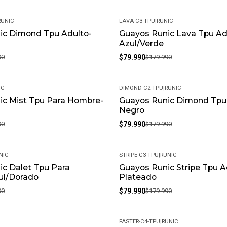
RUNIC
LAVA-C3-TPU
|
RUNIC
ic Dimond Tpu Adulto-
Guayos Runic Lava Tpu Ad
-56%
Azul/Verde
90
$79.990
$179.990
IC
DIMOND-C2-TPU
|
RUNIC
ic Mist Tpu Para Hombre-
Guayos Runic Dimond Tpu
-56%
Negro
90
$79.990
$179.990
NIC
STRIPE-C3-TPU
|
RUNIC
c Dalet Tpu Para
Guayos Runic Stripe Tpu A
-56%
l/Dorado
Plateado
90
$79.990
$179.990
FASTER-C4-TPU
|
RUNIC