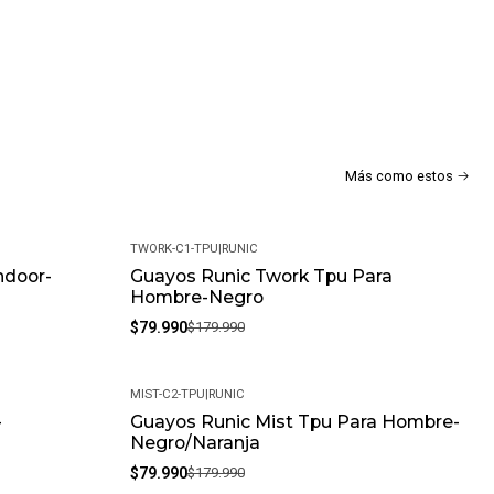
Más como estos
a
TWORK-C1-TPU
|
RUNIC
ndoor-
Guayos Runic Twork Tpu Para
-56%
Hombre-Negro
$79.990
$179.990
MIST-C2-TPU
|
RUNIC
-
Guayos Runic Mist Tpu Para Hombre-
-56%
Negro/Naranja
$79.990
$179.990