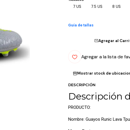
7 US
7.5 US
8 US
Guía de tallas
Agregar al Carr
Agregar a la lista de fa
Mostrar stock de ubicacio
DESCRIPCIÓN
Descripción 
PRODUCTO:
Nombre: Guayos Runic Lava Tpu