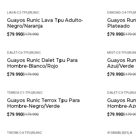
LAVA-C2-TPU
|
RUNIC
DIMOND-C4-TPU
|
Guayos Runic Lava Tpu Adulto-
Guayos Run
-56%
-56%
Negro/Naranja
Plateado
$79.990
$179.990
$79.990
$179.9
DALET-C6-TPU
|
RUNIC
MIST-C5-TPU
|
RUN
Guayos Runic Dalet Tpu Para
Guayos Run
-56%
-56%
Hombre-Blanco/Rojo
Azul/Verde
$79.990
$179.990
$79.990
$179.9
TERROX-C1-TPU
|
RUNIC
DALET-C3-TPU
|
RU
Guayos Runic Terrox Tpu Para
Guayos Runi
-56%
-56%
Hombre-Negro/Verde
Hombre-Azu
$79.990
$179.990
$79.990
$179.9
TWORK-C4-TPU
|
RUNIC
415840BLB
|
FILA