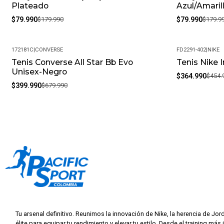
Plateado
Azul/Amaril
$79.990
$179.990
$79.990
$179.9
172181C
|
CONVERSE
FD2291-402
|
NIKE
Tenis Converse All Star Bb Evo
Tenis Nike 
-41%
-20%
Unisex-Negro
$364.990
$454.
$399.990
$679.990
Tu arsenal definitivo. Reunimos la innovación de Nike, la herencia de Jor
élite para equipar tu rendimiento y elevar tu estilo. Desde el training más 