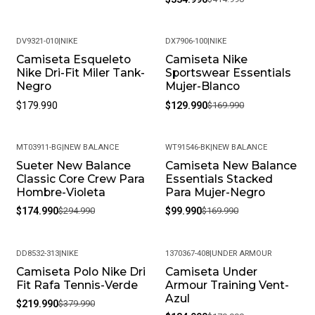
DV9321-010
|
NIKE
DX7906-100
|
NIKE
Camiseta Esqueleto
Camiseta Nike
-24%
Nike Dri-Fit Miler Tank-
Sportswear Essentials
Negro
Mujer-Blanco
$179.990
$129.990
$169.990
MT03911-BG
|
NEW BALANCE
WT91546-BK
|
NEW BALANCE
Sueter New Balance
Camiseta New Balance
-41%
-41%
Classic Core Crew Para
Essentials Stacked
Hombre-Violeta
Para Mujer-Negro
$174.990
$294.990
$99.990
$169.990
DD8532-313
|
NIKE
1370367-408
|
UNDER ARMOUR
Camiseta Polo Nike Dri
Camiseta Under
-42%
-25%
Fit Rafa Tennis-Verde
Armour Training Vent-
Azul
$219.990
$379.990