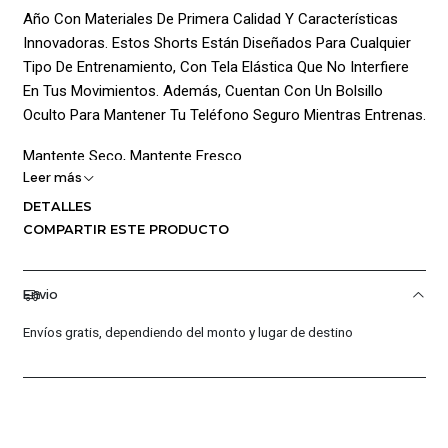
Año Con Materiales De Primera Calidad Y Características
Innovadoras. Estos Shorts Están Diseñados Para Cualquier
Tipo De Entrenamiento, Con Tela Elástica Que No Interfiere
En Tus Movimientos. Además, Cuentan Con Un Bolsillo
Oculto Para Mantener Tu Teléfono Seguro Mientras Entrenas.
Mantente Seco, Mantente Fresco
Leer más
La Tecnología Nike Dri-Fit Aleja El Sudor De La Piel Para Una
DETALLES
Evaporación Más Rápida, Manteniéndote Seco Y Cómodo.
COMPARTIR ESTE PRODUCTO
Comodidad En Movimiento
Envio
La Tela Elástica Y Las Aberturas En Los Dobladillos Laterales
Maximizan Tus Movimientos. La Pretina Está Diseñada Para
Envíos gratis, dependiendo del monto y lugar de destino
Mantenerse En Su Lugar Sin Clavarse En La Piel.
Almacenamiento Seguro
Los Bolsillos Laterales Son Ideales Para Llevar Llaves O