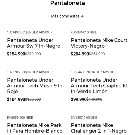
Pantaloneta
Tarjetas. El Bolsillo Trasero Con Cierre Es Lo Suficientemente
Grande Para Guardar La Mayoría De Los Teléfonos.
Más como estos
Más Beneficios
1361497-001
|
UNDER ARMOUR
FD5384-010
|
NIKE
Diseñado Para Correr, Yoga Y Entrenar.
Pantaloneta Under
Pantaloneta Nike Court
-35%
-20%
Armour Sw 7 In-Negro
Victory-Negro
Longitud: 7"
$154.990
$239.990
$204.990
$254.990
Forro: Sin Forro
Tejido Elástico En 4 Direcciones
1328705-600
|
UNDER ARMOUR
1306443-370
|
UNDER ARMOUR
Pantaloneta Under
Pantaloneta Under
-34%
-33%
Bolsillos Laterales Y Bolsillo Trasero Oculto
Armour Tech Mesh 9 In-
Armour Tech Graphic 10
Rojo
In-Verde Limón
Cintura Con Cordón Interior/Exterior Convertible
$104.990
$159.990
$99.990
$149.990
Bucle De Llave Interior
BV6855-100
|
NIKE
DV9357-010
|
NIKE
Mosca Falsa
Pantaloneta Nike Park
Pantaloneta Nike
-22%
Iii Para Hombre-Blanco
Challenger 2 In 1-Negro
Swoosh Bordado