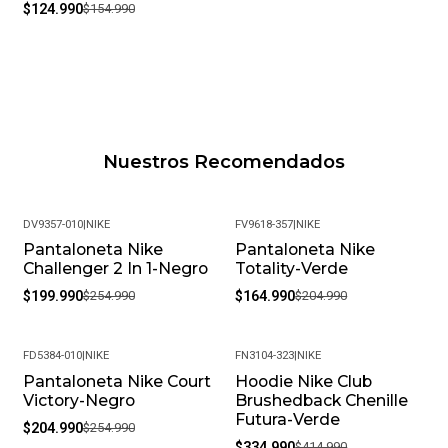
$124.990
$154.990
Nuestros Recomendados
DV9357-010
|
NIKE
FV9618-357
|
NIKE
Pantaloneta Nike
Pantaloneta Nike
-22%
-20%
Challenger 2 In 1-Negro
Totality-Verde
$199.990
$254.990
$164.990
$204.990
FD5384-010
|
NIKE
FN3104-323
|
NIKE
Pantaloneta Nike Court
Hoodie Nike Club
-20%
-19%
Victory-Negro
Brushedback Chenille
Futura-Verde
$204.990
$254.990
$334.990
$414.990