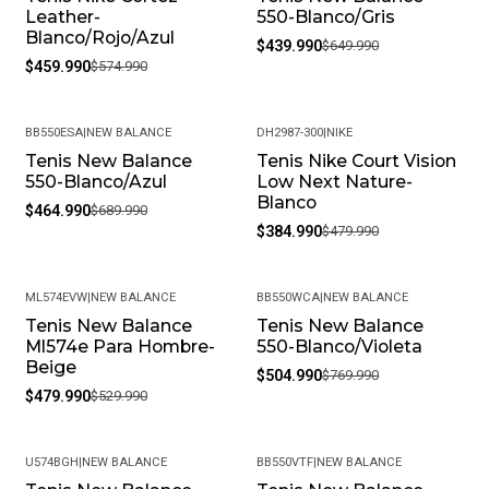
Leather-
550-Blanco/Gris
Blanco/Rojo/Azul
$439.990
$649.990
$459.990
$574.990
BB550ESA
|
NEW BALANCE
DH2987-300
|
NIKE
Tenis New Balance
Tenis Nike Court Vision
-33%
-20%
550-Blanco/Azul
Low Next Nature-
Blanco
$464.990
$689.990
$384.990
$479.990
ML574EVW
|
NEW BALANCE
BB550WCA
|
NEW BALANCE
Tenis New Balance
Tenis New Balance
-9%
-34%
Ml574e Para Hombre-
550-Blanco/Violeta
Beige
$504.990
$769.990
$479.990
$529.990
U574BGH
|
NEW BALANCE
BB550VTF
|
NEW BALANCE