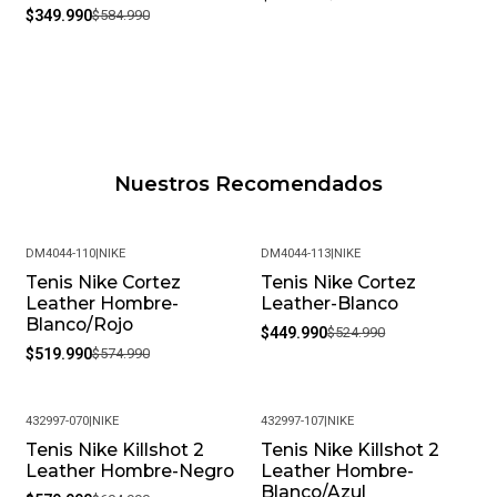
$349.990
$584.990
Nuestros Recomendados
DM4044-110
|
NIKE
DM4044-113
|
NIKE
Tenis Nike Cortez
Tenis Nike Cortez
-10%
-14%
Leather Hombre-
Leather-Blanco
Blanco/Rojo
$449.990
$524.990
$519.990
$574.990
432997-070
|
NIKE
432997-107
|
NIKE
Tenis Nike Killshot 2
Tenis Nike Killshot 2
-4%
-22%
Leather Hombre-Negro
Leather Hombre-
Blanco/Azul