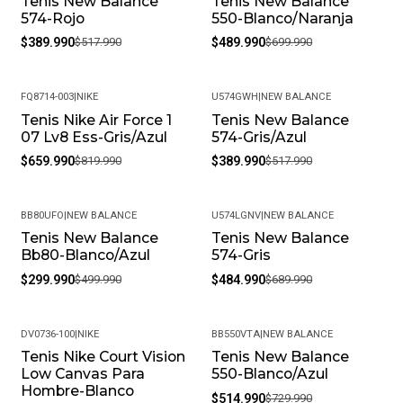
Tenis New Balance
Tenis New Balance
-25%
-30%
574-Rojo
550-Blanco/Naranja
$389.990
$517.990
$489.990
$699.990
FQ8714-003
|
NIKE
U574GWH
|
NEW BALANCE
Tenis Nike Air Force 1
Tenis New Balance
-20%
-25%
07 Lv8 Ess-Gris/Azul
574-Gris/Azul
$659.990
$819.990
$389.990
$517.990
BB80UFO
|
NEW BALANCE
U574LGNV
|
NEW BALANCE
Tenis New Balance
Tenis New Balance
-40%
-30%
Bb80-Blanco/Azul
574-Gris
$299.990
$499.990
$484.990
$689.990
DV0736-100
|
NIKE
BB550VTA
|
NEW BALANCE
Tenis Nike Court Vision
Tenis New Balance
-40%
-29%
Low Canvas Para
550-Blanco/Azul
Hombre-Blanco
$514.990
$729.990