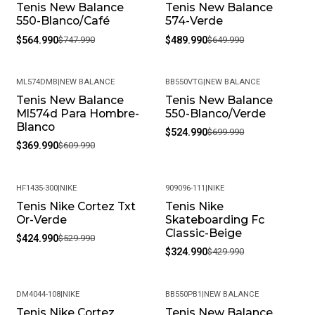
Tenis New Balance
Tenis New Balance
-24%
-25%
producto esté en perfectas condiciones y con su empaque
550-Blanco/Café
574-Verde
original.
$564.990
$747.990
$489.990
$649.990
¿Cuál es su política de devoluciones?
Si no estás satisfecho, contamos con una política de
ML574DMB
|
NEW BALANCE
BB550VTG
|
NEW BALANCE
devoluciones flexible. Queremos que tu experiencia de
Tenis New Balance
Tenis New Balance
-39%
-25%
compra sea completamente satisfactoria.
Ml574d Para Hombre-
550-Blanco/Verde
Blanco
$524.990
$699.990
$369.990
$609.990
HF1435-300
|
NIKE
909096-111
|
NIKE
Tenis Nike Cortez Txt
Tenis Nike
-20%
-24%
Or-Verde
Skateboarding Fc
Classic-Beige
$424.990
$529.990
$324.990
$429.990
DM4044-108
|
NIKE
BB550PB1
|
NEW BALANCE
Tenis Nike Cortez
Tenis New Balance
-20%
-32%