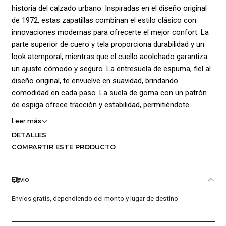
historia del calzado urbano. Inspiradas en el diseño original
de 1972, estas zapatillas combinan el estilo clásico con
innovaciones modernas para ofrecerte el mejor confort. La
parte superior de cuero y tela proporciona durabilidad y un
look atemporal, mientras que el cuello acolchado garantiza
un ajuste cómodo y seguro. La entresuela de espuma, fiel al
diseño original, te envuelve en suavidad, brindando
comodidad en cada paso. La suela de goma con un patrón
de espiga ofrece tracción y estabilidad, permitiéndote
caminar con confianza. Además, las inserciones laterales
Leer más
mejoradas y la puntera más ancha aseguran mayor
DETALLES
estabilidad y comodidad durante todo el día. Las Nike Cortez
COMPARTIR ESTE PRODUCTO
Leather son la mezcla perfecta de legado y modernidad,
ideales para quienes buscan un estilo retro con la
comodidad de hoy.
Envio
Composición: CAP: CUERO 94% SINTETICO 6% SUELA:
Envíos gratis, dependiendo del monto y lugar de destino
CAUCHO 100% FORRO: POLIESTER 100% CONST: PEGADO-
COSIDO