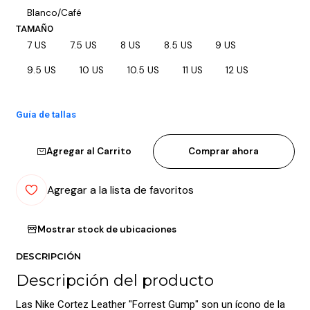
Blanco/Café
TAMAÑO
7 US
7.5 US
8 US
8.5 US
9 US
9.5 US
10 US
10.5 US
11 US
12 US
Guía de tallas
Agregar al Carrito
Comprar ahora
Agregar a la lista de favoritos
Mostrar stock de ubicaciones
DESCRIPCIÓN
Descripción del producto
Las Nike Cortez Leather "Forrest Gump" son un ícono de la