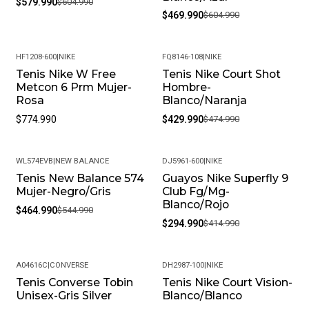
$579.990
$604.990
$469.990
$604.990
HF1208-600
|
NIKE
FQ8146-108
|
NIKE
Tenis Nike W Free
Tenis Nike Court Shot
-9%
Metcon 6 Prm Mujer-
Hombre-
Rosa
Blanco/Naranja
$774.990
$429.990
$474.990
WL574EVB
|
NEW BALANCE
DJ5961-600
|
NIKE
Tenis New Balance 574
Guayos Nike Superfly 9
-15%
-29%
Mujer-Negro/Gris
Club Fg/Mg-
Blanco/Rojo
$464.990
$544.990
$294.990
$414.990
A04616C
|
CONVERSE
DH2987-100
|
NIKE
Tenis Converse Tobin
Tenis Nike Court Vision-
-20%
-25%
Unisex-Gris Silver
Blanco/Blanco