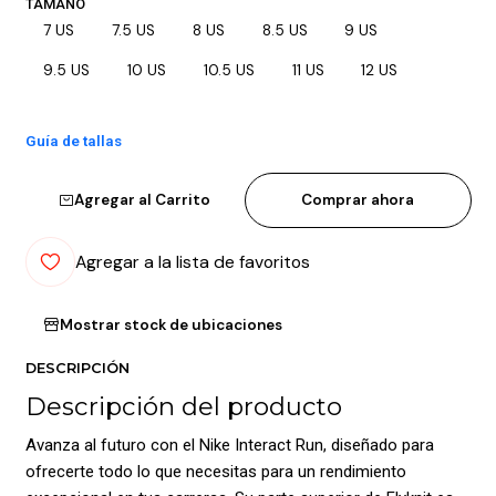
TAMAÑO
7 US
7.5 US
8 US
8.5 US
9 US
9.5 US
10 US
10.5 US
11 US
12 US
Guía de tallas
Agregar al Carrito
Comprar ahora
Agregar a la lista de favoritos
Mostrar stock de ubicaciones
DESCRIPCIÓN
Descripción del producto
Avanza al futuro con el Nike Interact Run, diseñado para
ofrecerte todo lo que necesitas para un rendimiento