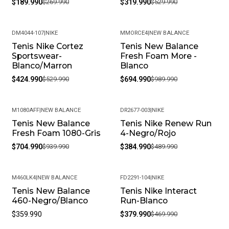
$189.990
$269.990
$319.990
$529.990
producto en las mejores condiciones, recomendamos
limpiarlos con un paño húmedo y evitar el uso de
DM4044-107
|
NIKE
MMORCE4
|
NEW BALANCE
productos químicos fuertes. Almacénalos en un lugar
Tenis Nike Cortez
Tenis New Balance
-20%
-30%
fresco y seco cuando no los estés usando.
Sportswear-
Fresh Foam More -
• Peso del Producto: Ligero, ideal para uso diario.
Blanco/Marron
Blanco
$424.990
$529.990
$694.990
$989.990
M1080AFF
|
NEW BALANCE
DR2677-003
|
NIKE
Tenis New Balance
Tenis Nike Renew Run
-25%
-21%
Fresh Foam 1080-Gris
4-Negro/Rojo
$704.990
$939.990
$384.990
$489.990
M460LK4
|
NEW BALANCE
FD2291-104
|
NIKE
Tenis New Balance
Tenis Nike Interact
-19%
460-Negro/Blanco
Run-Blanco
$359.990
$379.990
$469.990