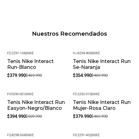
Nuestros Recomendados
FD2291-104
|
NIKE
HJ4294-800
|
NIKE
Tenis Nike Interact
Tenis Nike Interact Run
-19%
-24%
Run-Blanco
Se-Naranja
$379.990
$469.990
$354.990
$469.990
FV5590-001
|
NIKE
FD2292-010
|
NIKE
Tenis Nike Interact Run
Tenis Nike Interact Run
-23%
-19%
Easyon-Negro/Blanco
Mujer-Rosa Claro
$394.990
$509.990
$379.990
$469.990
FQ8298-004
|
NIKE
FD2291-402
|
NIKE