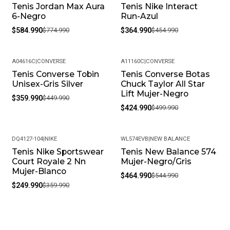
Tenis Jordan Max Aura
Tenis Nike Interact
-25%
-20%
6-Negro
Run-Azul
$584.990
$774.990
$364.990
$454.990
A04616C
|
CONVERSE
A11160C
|
CONVERSE
Tenis Converse Tobin
Tenis Converse Botas
-20%
-15%
Unisex-Gris Silver
Chuck Taylor All Star
Lift Mujer-Negro
$359.990
$449.990
$424.990
$499.990
DQ4127-104
|
NIKE
WL574EVB
|
NEW BALANCE
Tenis Nike Sportswear
Tenis New Balance 574
-31%
-15%
Court Royale 2 Nn
Mujer-Negro/Gris
Mujer-Blanco
$464.990
$544.990
$249.990
$359.990