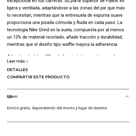
excepcional en tus carreras. Su parte superior de Flyknit es
ligera y ventilada, adaptándose a las zonas del pie que más
lo necesitan, mientras que la entresuela de espuma suave
proporciona una pisada cómoda y fluida en cada paso. La
tecnología Nike Grind en la suela, compuesta por al menos
un 13% de material reciclado, añade tracción y durabilidad,
mientras que el diseño tipo waffle mejora la adherencia.
Además, el código QR en la lengüeta te permite acceder a
Leer más
una guía de mantenimiento y reciclaje del calzado,
DETALLES
extendiendo su vida útil. Con un enfoque sostenible, al
COMPARTIR ESTE PRODUCTO
menos el 50% del contenido es reciclado, reflejando el
compromiso con el medio ambiente.
Envio
Composición:
Envíos gratis, dependiendo del monto y lugar de destino
CAP: Sintético 17%, Textil 83%
Suela: Caucho
Forro: Poliéster 100%