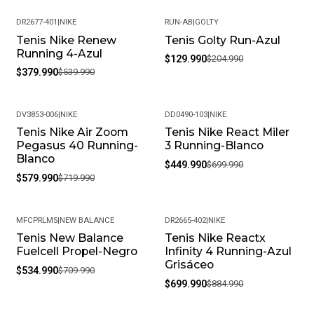
DR2677-401
|
NIKE
RUN-AB
|
GOLTY
Tenis Nike Renew
Tenis Golty Run-Azul
-30%
-37%
Running 4-Azul
$129.990
$204.990
$379.990
$539.990
DV3853-006
|
NIKE
DD0490-103
|
NIKE
Tenis Nike Air Zoom
Tenis Nike React Miler
-19%
-36%
Pegasus 40 Running-
3 Running-Blanco
Blanco
$449.990
$699.990
$579.990
$719.990
MFCPRLM5
|
NEW BALANCE
DR2665-402
|
NIKE
Tenis New Balance
Tenis Nike Reactx
-25%
-21%
Fuelcell Propel-Negro
Infinity 4 Running-Azul
Grisáceo
$534.990
$709.990
$699.990
$884.990