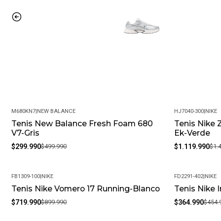
M680KN7
|
NEW BALANCE
HJ7040-300
|
NIKE
Tenis New Balance Fresh Foam 680
Tenis Nike 
-40%
-25%
V7-Gris
Ek-Verde
$299.990
$499.990
$1.119.990
$1.
FB1309-100
|
NIKE
FD2291-402
|
NIKE
Tenis Nike Vomero 17 Running-Blanco
Tenis Nike 
-20%
-20%
$719.990
$899.990
$364.990
$454.