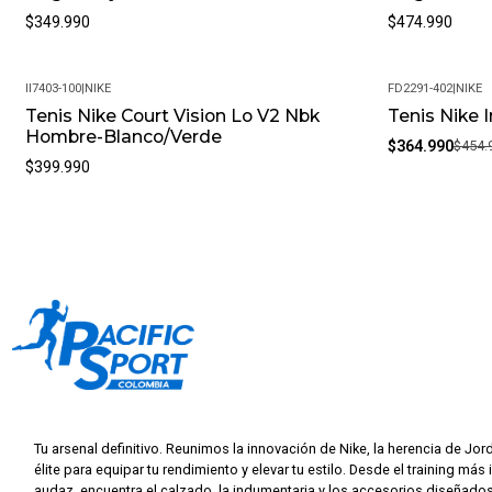
$349.990
$474.990
II7403-100
|
NIKE
FD2291-402
|
NIKE
Tenis Nike Court Vision Lo V2 Nbk
Tenis Nike 
-20%
Hombre-Blanco/Verde
$364.990
$454.
$399.990
Tu arsenal definitivo. Reunimos la innovación de Nike, la herencia de Jor
élite para equipar tu rendimiento y elevar tu estilo. Desde el training más 
audaz, encuentra el calzado, la indumentaria y los accesorios diseñados 