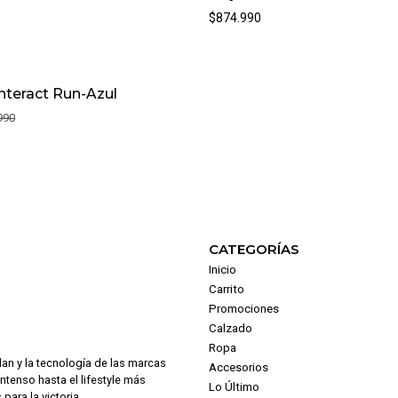
$874.990
Interact Run-Azul
990
CATEGORÍAS
Inicio
Carrito
Promociones
Calzado
Ropa
dan y la tecnología de las marcas
Accesorios
intenso hasta el lifestyle más
Lo Último
para la victoria.