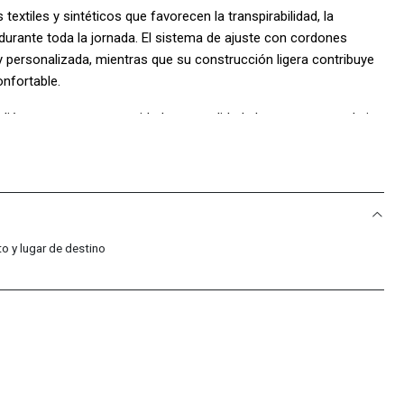
extiles y sintéticos que favorecen la transpirabilidad, la
durante toda la jornada. El sistema de ajuste con cordones
y personalizada, mientras que su construcción ligera contribuye
nfortable.
poliéster que aporta suavidad y comodidad al contacto con el pie.
e excelente tracción, estabilidad y durabilidad en diferentes
guridad en cada paso. Su construcción cementada garantiza una
da y la suela, favoreciendo la durabilidad del calzado.
r
o y lugar de destino
il y 16% sintético, forro 100% poliéster, suela 100% caucho y
e fabricación.
 Sport Colombia!: