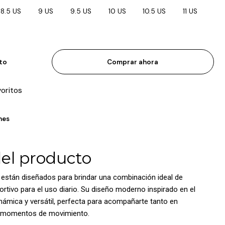
8.5 US
9 US
9.5 US
10 US
10.5 US
11 US
ito
Comprar ahora
voritos
nes
del producto
están diseñados para brindar una combinación ideal de
rtivo para el uso diario. Su diseño moderno inspirado en el
inámica y versátil, perfecta para acompañarte tanto en
n momentos de movimiento.