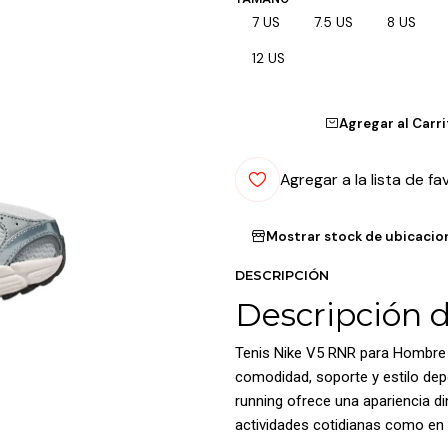
7 US
7.5 US
8 US
12 US
Agregar al Carr
Agregar a la lista de fa
Mostrar stock de ubicacio
DESCRIPCIÓN
Descripción 
Tenis Nike V5 RNR para Hombre 
comodidad, soporte y estilo depo
running ofrece una apariencia d
actividades cotidianas como e