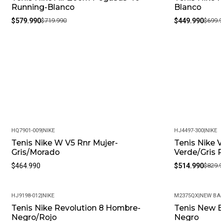
Running-Blanco
Blanco
$579.990
$719.990
$449.990
$699.
HQ7901-009
|
NIKE
HJ4497-300
|
NIKE
Tenis Nike W V5 Rnr Mujer-
Tenis Nike
-38%
Gris/Morado
Verde/Gris 
$464.990
$514.990
$829.
HJ9198-012
|
NIKE
M2375QX
|
NEW BA
Tenis Nike Revolution 8 Hombre-
Tenis New 
Negro/Rojo
Negro