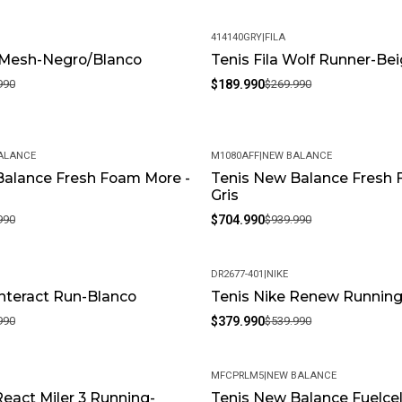
¿Cómo cuidar los producto
fuertes. Almacénalos en un 
414140GRY
|
FILA
ATENCIÓN: La imagen de referenc
y Mesh-Negro/Blanco
Tenis Fila Wolf Runner-Be
-30%
calibración de su monitor. Por fa
990
$189.990
$269.990
ALANCE
M1080AFF
|
NEW BALANCE
Balance Fresh Foam More -
Tenis New Balance Fresh 
-25%
Gris
990
$704.990
$939.990
DR2677-401
|
NIKE
Interact Run-Blanco
Tenis Nike Renew Running
-30%
990
$379.990
$539.990
MFCPRLM5
|
NEW BALANCE
React Miler 3 Running-
Tenis New Balance Fuelcel
-25%