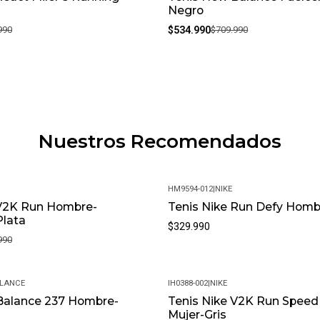
Negro
990
$534.990
$709.990
Nuestros Recomendados
HM9594-012
|
NIKE
 V2K Run Hombre-
Tenis Nike Run Defy Hom
Plata
$329.990
990
LANCE
IH0388-002
|
NIKE
Balance 237 Hombre-
Tenis Nike V2K Run Speed
Mujer-Gris