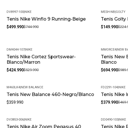
DV8997-100
|
NIKE
MESH-NB
|
GOLTY
Tenis Nike Winflo 9 Running-Beige
Tenis Golt
-33%
-33%
$499.990
$744.990
$149.990
$224.
DM4044-107
|
NIKE
MMORCE4
|
NEW B
Tenis Nike Cortez Sportswear-
Tenis New 
-20%
-30%
Blanco/Marron
Blanco
$424.990
$529.990
$694.990
$989.
M460LK4
|
NEW BALANCE
FD2291-104
|
NIKE
Tenis New Balance 460-Negro/Blanco
Tenis Nike 
-19%
$359.990
$379.990
$469.
DV3853-006
|
NIKE
DD0490-103
|
NIKE
Tenis Nike Air Zoom Pegasus 40
Tenis Nike 
-19%
-36%