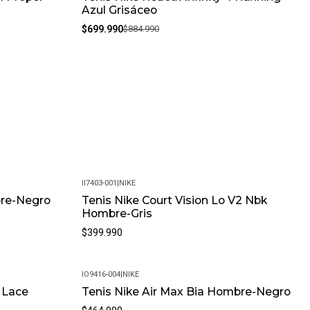
Azul Grisáceo
$699.990
$884.990
II7403-001
|
NIKE
bre-Negro
Tenis Nike Court Vision Lo V2 Nbk
Hombre-Gris
$399.990
IO9416-004
|
NIKE
 Lace
Tenis Nike Air Max Bia Hombre-Negro