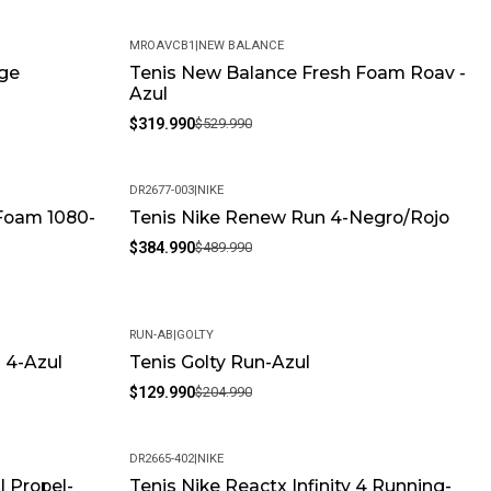
s? Límpialos con un paño húmedo y evita productos químicos
lugar fresco y seco para prolongar su vida útil.
MROAVCB1
|
NEW BALANCE
ia puede variar debido al tratamiento fotográfico y la
ige
Tenis New Balance Fresh Foam Roav -
-40%
Azul
vor, tenga en cuenta este detalle al realizar su compra.
$319.990
$529.990
DR2677-003
|
NIKE
Foam 1080-
Tenis Nike Renew Run 4-Negro/Rojo
-21%
$384.990
$489.990
RUN-AB
|
GOLTY
 4-Azul
Tenis Golty Run-Azul
-37%
$129.990
$204.990
DR2665-402
|
NIKE
l Propel-
Tenis Nike Reactx Infinity 4 Running-
-21%