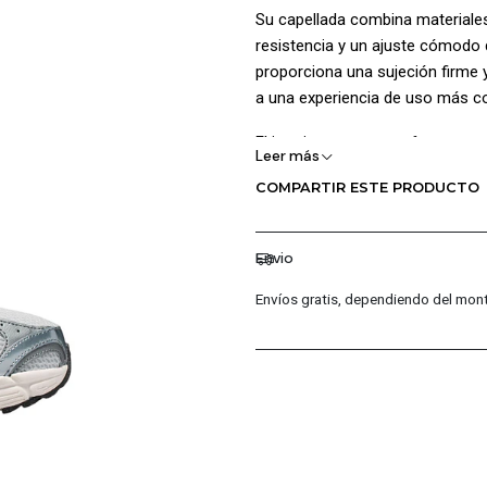
Su capellada combina materiales t
resistencia y un ajuste cómodo 
proporciona una sujeción firme 
a una experiencia de uso más co
El interior cuenta con forro en 
Leer más
Además, la suela de caucho ofrec
COMPARTIR ESTE PRODUCTO
superficies, proporcionando se
unión resistente entre la capella
Envio
Disciplina: Lifestyle / Sportswea
Envíos gratis, dependiendo del mont
Categoría: Nike Sportswear
Composición: Capellada 84% text
construcción cementada.
Garantía: 30 días por defectos d
¡Ventajas de Comprar en Pacific