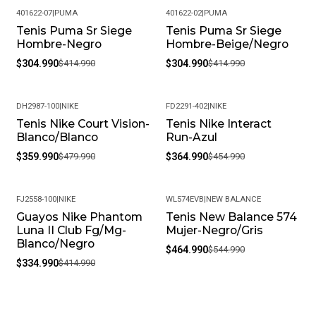
401622-07
|
PUMA
401622-02
|
PUMA
Tenis Puma Sr Siege
Tenis Puma Sr Siege
-27%
-27%
Hombre-Negro
Hombre-Beige/Negro
$304.990
$414.990
$304.990
$414.990
DH2987-100
|
NIKE
FD2291-402
|
NIKE
Tenis Nike Court Vision-
Tenis Nike Interact
-25%
-20%
Blanco/Blanco
Run-Azul
$359.990
$479.990
$364.990
$454.990
FJ2558-100
|
NIKE
WL574EVB
|
NEW BALANCE
Guayos Nike Phantom
Tenis New Balance 574
-19%
-15%
Luna II Club Fg/Mg-
Mujer-Negro/Gris
Blanco/Negro
$464.990
$544.990
$334.990
$414.990