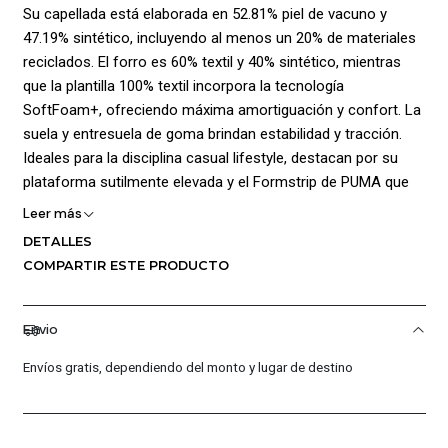
Su capellada está elaborada en 52.81% piel de vacuno y
47.19% sintético, incluyendo al menos un 20% de materiales
reciclados. El forro es 60% textil y 40% sintético, mientras
que la plantilla 100% textil incorpora la tecnología
SoftFoam+, ofreciendo máxima amortiguación y confort. La
suela y entresuela de goma brindan estabilidad y tracción.
Ideales para la disciplina casual lifestyle, destacan por su
plataforma sutilmente elevada y el Formstrip de PUMA que
aporta un toque icónico y moderno.
Leer más
DETALLES
¡Ventajas de Compra:
COMPARTIR ESTE PRODUCTO
Calidad Garantizada.
Distribuidores Autorizados.
Envio
Confianza Total.
Servicio al Cliente Premium.
Envíos gratis, dependiendo del monto y lugar de destino
Preguntas Frecuentes
¿Los productos son originales?