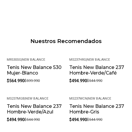
Nuestros Recomendados
MR530SG
|
NEW BALANCE
MS237HRG
|
NEW BALANCE
Tenis New Balance 530
Tenis New Balance 237
-6%
-9%
Mujer-Blanco
Hombre-Verde/Café
$564.990
$599.990
$494.990
$544.990
MS237MGB
|
NEW BALANCE
MS237MCN
|
NEW BALANCE
Tenis New Balance 237
Tenis New Balance 237
-9%
-9%
Hombre-Verde/Azul
Hombre-Gris
$494.990
$544.990
$494.990
$544.990