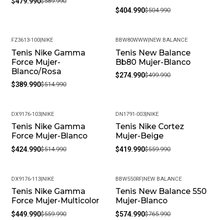
$479.990
$589.990
$404.990
$504.990
FZ3613-100
|
NIKE
BBW80WWW
|
NEW BALANCE
Tenis Nike Gamma
Tenis New Balance
-24%
-45%
Force Mujer-
Bb80 Mujer-Blanco
Blanco/Rosa
$274.990
$499.990
$389.990
$514.990
DX9176-103
|
NIKE
DN1791-003
|
NIKE
Tenis Nike Gamma
Tenis Nike Cortez
-17%
-25%
Force Mujer-Blanco
Mujer-Beige
$424.990
$514.990
$419.990
$559.990
DX9176-113
|
NIKE
BBW550RF
|
NEW BALANCE
Tenis Nike Gamma
Tenis New Balance 550
-20%
-25%
Force Mujer-Multicolor
Mujer-Blanco
$449.990
$559.990
$574.990
$765.990