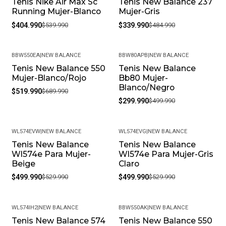
Tenis Nike Air Max Sc
Tenis New Balance 237
-25%
-30%
Running Mujer-Blanco
Mujer-Gris
$404.990
$539.990
$339.990
$484.990
BBW550EA
|
NEW BALANCE
BBW80APB
|
NEW BALANCE
Tenis New Balance 550
Tenis New Balance
-25%
-40%
Mujer-Blanco/Rojo
Bb80 Mujer-
Blanco/Negro
$519.990
$689.990
$299.990
$499.990
WL574EVW
|
NEW BALANCE
WL574EVG
|
NEW BALANCE
Tenis New Balance
Tenis New Balance
-6%
-6%
Wl574e Para Mujer-
Wl574e Para Mujer-Gris
Beige
Claro
$499.990
$529.990
$499.990
$529.990
WL574IH2
|
NEW BALANCE
BBW550AK
|
NEW BALANCE
Tenis New Balance 574
Tenis New Balance 550
-30%
-25%