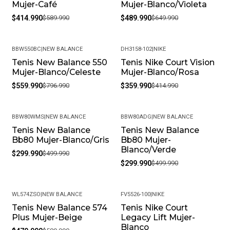
Mujer-Café
Mujer-Blanco/Violeta
$414.990
$589.990
$489.990
$649.990
BBW550BC
|
NEW BALANCE
DH3158-102
|
NIKE
Tenis New Balance 550
Tenis Nike Court Vision
-30%
-13%
Mujer-Blanco/Celeste
Mujer-Blanco/Rosa
$559.990
$796.990
$359.990
$414.990
BBW80WMS
|
NEW BALANCE
BBW80ADG
|
NEW BALANCE
Tenis New Balance
Tenis New Balance
-40%
-40%
Bb80 Mujer-Blanco/Gris
Bb80 Mujer-
Blanco/Verde
$299.990
$499.990
$299.990
$499.990
WL574ZSO
|
NEW BALANCE
FV5526-100
|
NIKE
Tenis New Balance 574
Tenis Nike Court
-19%
-20%
Plus Mujer-Beige
Legacy Lift Mujer-
Blanco