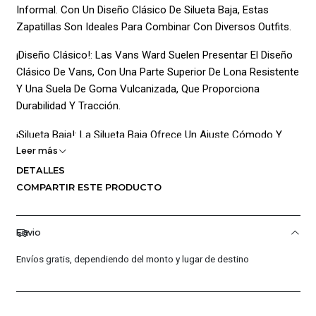
Informal. Con Un Diseño Clásico De Silueta Baja, Estas
Zapatillas Son Ideales Para Combinar Con Diversos Outfits.
¡Diseño Clásico!: Las Vans Ward Suelen Presentar El Diseño
Clásico De Vans, Con Una Parte Superior De Lona Resistente
Y Una Suela De Goma Vulcanizada, Que Proporciona
Durabilidad Y Tracción.
¡Silueta Baja!: La Silueta Baja Ofrece Un Ajuste Cómodo Y
Leer más
Una Estética Casual Que Se Adapta A Diversos Estilos.
DETALLES
¡Detalle Del Logotipo!: Suelen Incluir El Icónico Logotipo De
COMPARTIR ESTE PRODUCTO
Vans En El Lateral Y La Lengüeta, Añadiendo Un Toque
Distintivo Al Diseño.
Envio
¡Comodidad!: Con Una Plantilla Acolchada Y Forro Interior
Envíos gratis, dependiendo del monto y lugar de destino
Suave, Las Vans Ward Ofrecen Comodidad Durante Todo El
Día.
¡Composición!: 65% Cuero 35% Textil / 100% Caucho.