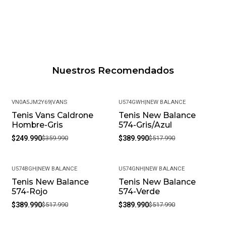
Nuestros Recomendados
VN0A5JM2Y69
|
VANS
U574GWH
|
NEW BALANCE
Tenis Vans Caldrone
Tenis New Balance
-31%
-25%
Hombre-Gris
574-Gris/Azul
$249.990
$359.990
$389.990
$517.990
U574BGH
|
NEW BALANCE
U574GNH
|
NEW BALANCE
Tenis New Balance
Tenis New Balance
-25%
-25%
574-Rojo
574-Verde
$389.990
$517.990
$389.990
$517.990