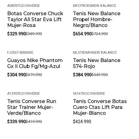
A08397C
|
CONVERSE
MFCPRCB5
|
NEW BALANCE
Botas Converse Chuck
Tenis New Balance
-15%
-10%
Taylor All Star Eva Lift
Propel Hombre-
Mujer-Rosa
Negro/Blanco
$329.990
$389.990
$654.990
$724.990
FJ2557-400
|
NIKE
ML574DMH
|
NEW BALANCE
Guayos Nike Phantom
Tenis New Balance
-20%
-30%
Gx Ii Club Fg/Mg-Azul
574-Rojo
$304.990
$379.990
$384.990
$549.990
A13359C
|
CONVERSE
561676C
|
CONVERSE
Tenis Converse Run
Tenis Converse Botas
-19%
Star Trainer Mujer-
Cuero Ctas Lift Para
Verde/Blanco
Mujer-Blanco
$339.990
$419.990
$424.990