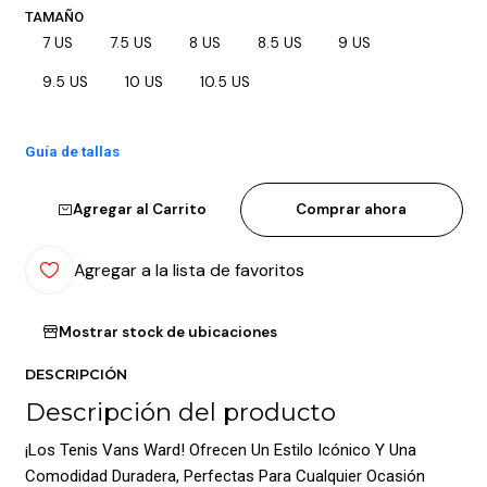
TAMAÑO
7 US
7.5 US
8 US
8.5 US
9 US
9.5 US
10 US
10.5 US
Guía de tallas
Agregar al Carrito
Comprar ahora
Agregar a la lista de favoritos
Mostrar stock de ubicaciones
DESCRIPCIÓN
Descripción del producto
¡Los Tenis Vans Ward! Ofrecen Un Estilo Icónico Y Una
Comodidad Duradera, Perfectas Para Cualquier Ocasión