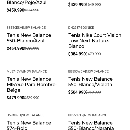
Blanco/Rojo/Azul
$439.990
$649.990
$459.990
$574.990
BB550ESA
|
NEW BALANCE
DH2987-300
|
NIKE
Tenis New Balance
Tenis Nike Court Vision
-33%
-20%
550-Blanco/Azul
Low Next Nature-
Blanco
$464.990
$689.990
$384.990
$479.990
ML574EVW
|
NEW BALANCE
BB550WCA
|
NEW BALANCE
Tenis New Balance
Tenis New Balance
-9%
-34%
Ml574e Para Hombre-
550-Blanco/Violeta
Beige
$504.990
$769.990
$479.990
$529.990
U574BGH
|
NEW BALANCE
BB550VTF
|
NEW BALANCE
Tenis New Balance
Tenis New Balance
-25%
-30%
574-Rojo
550-Blanco/Naranja