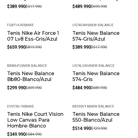
$389.990
$517.990
$489.990
$699.990
FQ8714-003
|
NIKE
U574GWH
|
NEW BALANCE
Tenis Nike Air Force 1
Tenis New Balance
-20%
-25%
07 Lv8 Ess-Gris/Azul
574-Gris/Azul
$659.990
$819.990
$389.990
$517.990
BB80UFO
|
NEW BALANCE
U574LGNV
|
NEW BALANCE
Tenis New Balance
Tenis New Balance
-40%
-30%
Bb80-Blanco/Azul
574-Gris
$299.990
$499.990
$484.990
$689.990
DV0736-100
|
NIKE
BB550VTA
|
NEW BALANCE
Tenis Nike Court Vision
Tenis New Balance
-40%
-29%
Low Canvas Para
550-Blanco/Azul
Hombre-Blanco
$514.990
$729.990
$349.990
$584.990