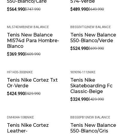
550-Blanco/Café
574-Verde
$564.990
$747.990
$489.990
$649.990
ML574DMB
|
NEW BALANCE
BB550VTG
|
NEW BALANCE
Tenis New Balance
Tenis New Balance
-39%
-25%
Ml574d Para Hombre-
550-Blanco/Verde
Blanco
$524.990
$699.990
$369.990
$609.990
HF1435-300
|
NIKE
909096-111
|
NIKE
Tenis Nike Cortez Txt
Tenis Nike
-20%
-24%
Or-Verde
Skateboarding Fc
Classic-Beige
$424.990
$529.990
$324.990
$429.990
DM4044-108
|
NIKE
BB550PB1
|
NEW BALANCE
Tenis Nike Cortez
Tenis New Balance
-20%
-32%
Leather-
550-Blanco/Gris