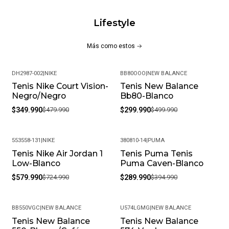
Lifestyle
Más como estos
DH2987-002
|
NIKE
BB80OOO
|
NEW BALANCE
Tenis Nike Court Vision-
Tenis New Balance
-27%
-40%
Negro/Negro
Bb80-Blanco
$349.990
$479.990
$299.990
$499.990
553558-131
|
NIKE
380810-14
|
PUMA
Tenis Nike Air Jordan 1
Tenis Puma Tenis
-20%
-27%
Low-Blanco
Puma Caven-Blanco
$579.990
$724.990
$289.990
$394.990
BB550VGC
|
NEW BALANCE
U574LGMG
|
NEW BALANCE
Tenis New Balance
Tenis New Balance
-24%
-25%