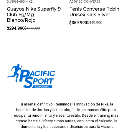
DJ5961-600
|
NIKE
A04616C
|
CONVERSE
Guayos Nike Superfly 9
Tenis Converse Tobin
-29%
-20%
Club Fg/Mg-
Unisex-Gris Silver
Blanco/Rojo
$359.990
$449.990
$294.990
$414.990
Tu arsenal definitivo. Reunimos la innovación de Nike, la
herencia de Jordan y la tecnología de las marcas élite para
equipar tu rendimiento y elevar tu estilo. Desde el training más
intenso hasta el lifestyle más audaz, encuentra el calzado, la
indumentaria y los accesorios diseñados para la victoria.