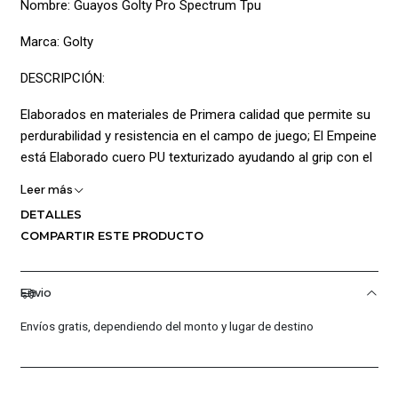
Nombre: Guayos Golty Pro Spectrum Tpu
Marca: Golty
DESCRIPCIÓN:
Elaborados en materiales de Primera calidad que permite su
perdurabilidad y resistencia en el campo de juego; El Empeine
está Elaborado cuero PU texturizado ayudando al grip con el
balón de igual manera posee cierre en cordones para un
Leer más
ajuste personalizado además cuenta con estampado
DETALLES
geométrico y Gráficos de la marca que permite una estilo
COMPARTIR ESTE PRODUCTO
superior y visibilidad en la cancha; La parte interna Posee
collarín acolchado, forro interno en Textil generando mayor
circulación de aire ayudando a la transpirabilidad y Plantilla
Envio
acolchada siendo una prenda cómoda; La suela está
Envíos gratis, dependiendo del monto y lugar de destino
elaborada en caucho multitaco ideal para juegos en terreno
de moqueta artificial y césped Natural
CARACTERÍSTICAS PRINCIPALES: