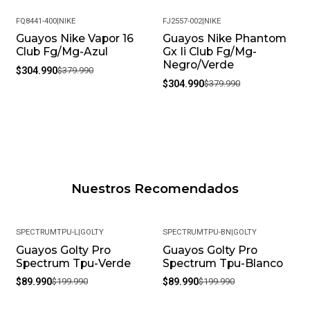
FQ8441-400
|
NIKE
FJ2557-002
|
NIKE
Guayos Nike Vapor 16
Guayos Nike Phantom
-20%
-20%
Club Fg/Mg-Azul
Gx Ii Club Fg/Mg-
Negro/Verde
$304.990
$379.990
$304.990
$379.990
Nuestros Recomendados
SPECTRUMTPU-L
|
GOLTY
SPECTRUMTPU-BN
|
GOLTY
Guayos Golty Pro
Guayos Golty Pro
-55%
-55%
Spectrum Tpu-Verde
Spectrum Tpu-Blanco
$89.990
$199.990
$89.990
$199.990