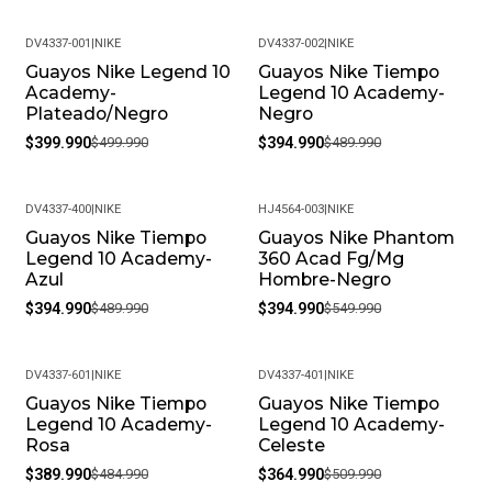
DV4337-001
|
NIKE
DV4337-002
|
NIKE
Guayos Nike Legend 10
Guayos Nike Tiempo
-20%
-19%
Academy-
Legend 10 Academy-
Plateado/Negro
Negro
$399.990
$499.990
$394.990
$489.990
DV4337-400
|
NIKE
HJ4564-003
|
NIKE
Guayos Nike Tiempo
Guayos Nike Phantom
-19%
-28%
Legend 10 Academy-
360 Acad Fg/Mg
Azul
Hombre-Negro
$394.990
$489.990
$394.990
$549.990
DV4337-601
|
NIKE
DV4337-401
|
NIKE
Guayos Nike Tiempo
Guayos Nike Tiempo
-20%
-28%
Legend 10 Academy-
Legend 10 Academy-
Rosa
Celeste
$389.990
$484.990
$364.990
$509.990