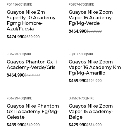
FQ1456-301
|
NIKE
FQ8374-700
|
NIKE
SKU: SPECTRUMTPU-GN_7
Guayos Nike Zm
Guayos Nike Zoom
-25%
-20%
Superfly 10 Academy
Vapor 16 Academy
Fgmg Hombre-
Fg/Mg-Verde
Azul/Fucsia
$464.990
$579.990
$474.990
$629.990
FD6723-003
|
NIKE
FQ8377-800
|
NIKE
Guayos Phanton Gx Ii
Guayos Nike Zoom
-20%
-23%
Academy-Verde/Gris
Vapor 16 Academy Km
Fg/Mg-Amarillo
$464.990
$579.990
$459.990
$594.990
FD6723-400
|
NIKE
DJ5631-700
|
NIKE
Guayos Nike Phantom
Guayos Nike Zoom
-20%
-20%
Gx Ii Academy Fg/Mg-
Vapor 15 Academy-
Celeste
Beige
$439.990
$549.990
$429.990
$534.990