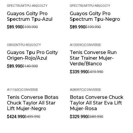
SPECTRUMTPU-AN
|
GOLTY
SPECTRUMTPU-NB
|
GOLTY
Guayos Golty Pro
Guayos Golty Pro
-55%
-55%
Spectrum Tpu-Azul
Spectrum Tpu-Negro
$89.990
$199.990
$89.990
$199.990
ORIGENTPU-RO
|
GOLTY
A13359C
|
CONVERSE
Guayos Tpu Pro Golty
Tenis Converse Run
-40%
-19%
Origen-Rojo/Azul
Star Trainer Mujer-
Verde/Blanco
$89.990
$149.990
$339.990
$419.990
A11160C
|
CONVERSE
A08397C
|
CONVERSE
Tenis Converse Botas
Botas Converse Chuck
-15%
-15%
Chuck Taylor All Star
Taylor All Star Eva Lift
Lift Mujer-Negro
Mujer-Rosa
$424.990
$499.990
$329.990
$389.990