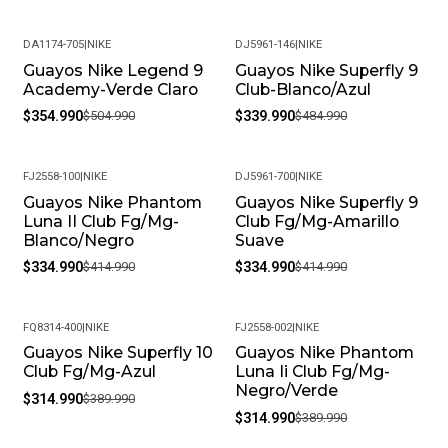
DA1174-705
|
NIKE
DJ5961-146
|
NIKE
Guayos Nike Legend 9
Guayos Nike Superfly 9
-30%
-30%
Academy-Verde Claro
Club-Blanco/Azul
$354.990
$504.990
$339.990
$484.990
FJ2558-100
|
NIKE
DJ5961-700
|
NIKE
Guayos Nike Phantom
Guayos Nike Superfly 9
-19%
-19%
Luna II Club Fg/Mg-
Club Fg/Mg-Amarillo
Blanco/Negro
Suave
$334.990
$414.990
$334.990
$414.990
FQ8314-400
|
NIKE
FJ2558-002
|
NIKE
Guayos Nike Superfly 10
Guayos Nike Phantom
-19%
-19%
Club Fg/Mg-Azul
Luna Ii Club Fg/Mg-
Negro/Verde
$314.990
$389.990
$314.990
$389.990