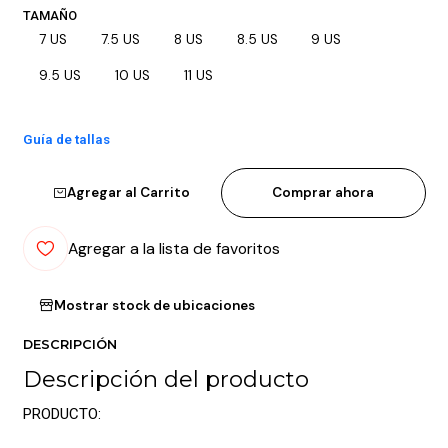
TAMAÑO
7 US
7.5 US
8 US
8.5 US
9 US
9.5 US
10 US
11 US
Guía de tallas
Agregar al Carrito
Comprar ahora
Agregar a la lista de favoritos
Mostrar stock de ubicaciones
DESCRIPCIÓN
Descripción del producto
PRODUCTO: