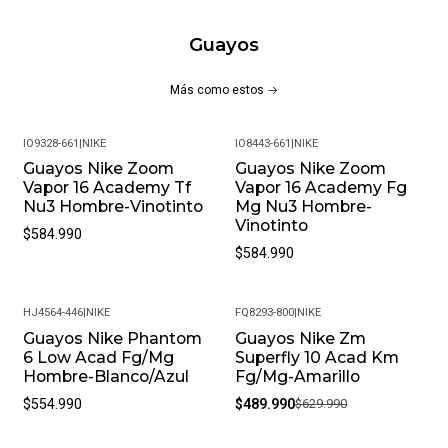
Empeine en cuero PU texturizado
Guayos
Cierre en cordones
Gráficos de la marca
Más como estos
Forro interno en Textil
Suela de Caucho
IO9328-661
|
NIKE
IO8443-661
|
NIKE
Uso en terreno Natural y artificial
Guayos Nike Zoom
Guayos Nike Zoom
Vapor 16 Academy Tf
Vapor 16 Academy Fg
MÁS DETALLES:
Nu3 Hombre-Vinotinto
Mg Nu3 Hombre-
Vinotinto
Peso del paquete: 1 kg
$584.990
$584.990
Modelo: SPECTRUMTPU-GN
Meses de garantía: 1
HJ4564-446
|
NIKE
FQ8293-800
|
NIKE
Guayos Nike Phantom
Guayos Nike Zm
-22%
Garantía: Por defectos de fábrica
6 Low Acad Fg/Mg
Superfly 10 Acad Km
Hombre-Blanco/Azul
Fg/Mg-Amarillo
Condición: Nuevo
$554.990
$489.990
$629.990
Género: Unisex