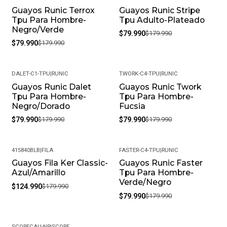
Guayos Runic Terrox
Guayos Runic Stripe
-56%
-56%
Tpu Para Hombre-
Tpu Adulto-Plateado
Negro/Verde
$79.990
$179.990
$79.990
$179.990
DALET-C1-TPU
|
RUNIC
TWORK-C4-TPU
|
RUNIC
Guayos Runic Dalet
Guayos Runic Twork
-56%
-56%
Tpu Para Hombre-
Tpu Para Hombre-
Negro/Dorado
Fucsia
$79.990
$179.990
$79.990
$179.990
415840BLB
|
FILA
FASTER-C4-TPU
|
RUNIC
Guayos Fila Ker Classic-
Guayos Runic Faster
-31%
-56%
Azul/Amarillo
Tpu Para Hombre-
Verde/Negro
$124.990
$179.990
$79.990
$179.990
SCORECAU-NR
|
SCORE