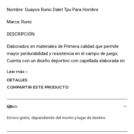
Nombre: Guayos Runic Dalet Tpu Para Hombre
Marca: Runic
DESCRIPCIÓN:
Elaborados en materiales de Primera calidad que permite
mayor perdurabilidad y resistencia en el campo de juego;
Cuenta con un diseño deportivo con capellada elaborada en
Material sintético con superficie lisa de igual manera pose
Leer más
cuello acolchado mejorando la adaptabilidad así mismo la
DETALLES
lengüeta delgada se adapta fácilmente al empeine del pie y la
COMPARTIR ESTE PRODUCTO
parte interna posee textura suave al tacto maximizado la
comodidad también añade platilla acolchada permitiendo una
sensación de confort igualmente posee Logo estampado en
Envio
el costado lateral dando mayor estilo; La Suela multitaco no
Envíos gratis, dependiendo del monto y lugar de destino
daña el terreno de juego ideal para su uso en césped corto o
superficies artificiales (TPU)