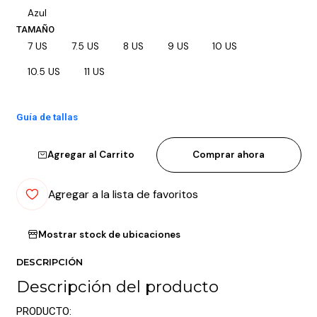
Azul
TAMAÑO
7 US
7.5 US
8 US
9 US
10 US
10.5 US
11 US
Guía de tallas
Agregar al Carrito
Comprar ahora
Agregar a la lista de favoritos
Mostrar stock de ubicaciones
DESCRIPCIÓN
Descripción del producto
PRODUCTO: