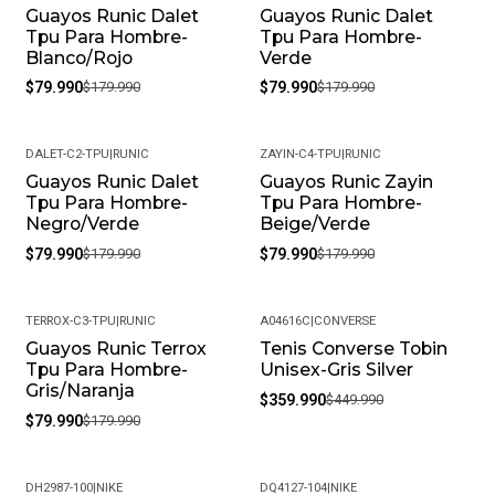
Guayos Runic Dalet
Guayos Runic Dalet
-56%
-56%
Tpu Para Hombre-
Tpu Para Hombre-
Blanco/Rojo
Verde
$79.990
$179.990
$79.990
$179.990
DALET-C2-TPU
|
RUNIC
ZAYIN-C4-TPU
|
RUNIC
Guayos Runic Dalet
Guayos Runic Zayin
-56%
-56%
Tpu Para Hombre-
Tpu Para Hombre-
Negro/Verde
Beige/Verde
$79.990
$179.990
$79.990
$179.990
TERROX-C3-TPU
|
RUNIC
A04616C
|
CONVERSE
Guayos Runic Terrox
Tenis Converse Tobin
-56%
-20%
Tpu Para Hombre-
Unisex-Gris Silver
Gris/Naranja
$359.990
$449.990
$79.990
$179.990
DH2987-100
|
NIKE
DQ4127-104
|
NIKE