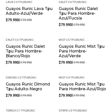
LAVA-C3-TPU
|
RUNIC
DALET-C4-TPU
|
RUNIC
Guayos Runic Lava Tpu
Guayos Runic Dalet
-56%
-56%
Adulto-Azul/Verde
Tpu Para Hombre-
Azul/Fucsia
$79.990
$179.990
$79.990
$179.990
DALET-C6-TPU
|
RUNIC
MIST-C5-TPU
|
RUNIC
Guayos Runic Dalet
Guayos Runic Mist Tpu
-56%
-56%
Tpu Para Hombre-
Para Hombre-
Blanco/Rojo
Azul/Verde
$79.990
$179.990
$79.990
$179.990
DIMOND-C2-TPU
|
RUNIC
MIST-C4-TPU
|
RUNIC
Guayos Runic Dimond
Guayos Runic Mist Tpu
-56%
-56%
Tpu Adulto-Negro
Para Hombre-Azul/Rojo
$79.990
$179.990
$79.990
$179.990
TERROX-C1-TPU
|
RUNIC
STRIPE-C3-TPU
|
RUNIC