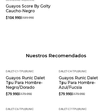
Guayos Score By Golty
-25%
Caucho-Negro
$104.990
$139.990
Nuestros Recomendados
DALET-C1-TPU
|
RUNIC
DALET-C4-TPU
|
RUNIC
Guayos Runic Dalet
Guayos Runic Dalet
-56%
-56%
Tpu Para Hombre-
Tpu Para Hombre-
Negro/Dorado
Azul/Fucsia
$79.990
$179.990
$79.990
$179.990
DALET-C6-TPU
|
RUNIC
DALET-C7-TPU
|
RUNIC