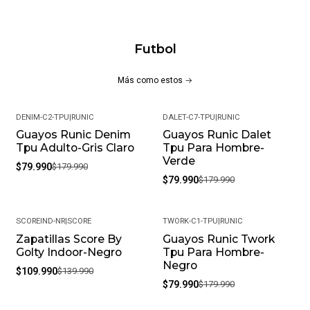
CARACTERÍSTICAS PRINCIPALES:
Capellada en cuero sintético
Futbol
Superficie texturizada
Cuello acolchado
Más como estos
Platilla acolchada
Cierre en Cordones
DENIM-C2-TPU
|
RUNIC
DALET-C7-TPU
|
RUNIC
Logo Runic estampado
Guayos Runic Denim
Guayos Runic Dalet
-56%
-56%
Tacos multidireccionales
Tpu Adulto-Gris Claro
Tpu Para Hombre-
Uso en superficies en césped corto o superficies
Verde
$79.990
$179.990
artificiales (TPU)
$79.990
$179.990
MÁS DETALLES:
SCOREIND-NR
|
SCORE
TWORK-C1-TPU
|
RUNIC
Peso del paquete: 1 kg
Zapatillas Score By
Guayos Runic Twork
-21%
-56%
Golty Indoor-Negro
Tpu Para Hombre-
Modelo: DALET-C1-TPU
Negro
$109.990
$139.990
Meses de garantía: 1
$79.990
$179.990