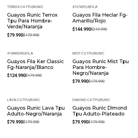
Garantía: Por defectos de fábrica
TERROX-C4-TPU
|
RUNIC
415740YLR
|
FILA
Condición: Nuevo
Guayos Runic Terrox
Guayos Fila Heclar Fg-
-56%
-34%
Tpu Para Hombre-
Amarillo/Rojo
Género: Masculino
Verde/Naranja
$144.990
$219.990
$79.990
$179.990
SKU: DALET-C1-TPU_7
415840ORG
|
FILA
MIST-C2-TPU
|
RUNIC
Guayos Fila Ker Classic
Guayos Runic Mist Tpu
-31%
-56%
Fg-Naranja/Blanco
Para Hombre-
Negro/Naranja
$124.990
$179.990
$79.990
$179.990
LAVA-C2-TPU
|
RUNIC
DIMOND-C4-TPU
|
RUNIC
Guayos Runic Lava Tpu
Guayos Runic Dimond
-56%
-56%
Adulto-Negro/Naranja
Tpu Adulto-Plateado
$79.990
$179.990
$79.990
$179.990