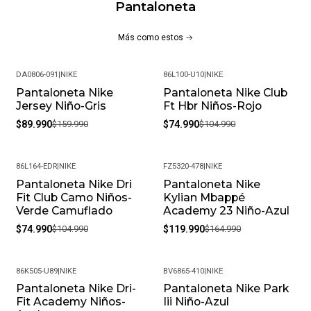
Pantaloneta
Más como estos
DA0806-091
|
NIKE
86L100-U10
|
NIKE
Pantaloneta Nike
Pantaloneta Nike Club
-44%
-29%
Jersey Niño-Gris
Ft Hbr Niños-Rojo
$89.990
$159.990
$74.990
$104.990
86L164-EDR
|
NIKE
FZ5320-478
|
NIKE
Pantaloneta Nike Dri
Pantaloneta Nike
-29%
-27%
Fit Club Camo Niños-
Kylian Mbappé
Verde Camuflado
Academy 23 Niño-Azul
$74.990
$104.990
$119.990
$164.990
86K505-U89
|
NIKE
BV6865-410
|
NIKE
Pantaloneta Nike Dri-
Pantaloneta Nike Park
-33%
-25%
Fit Academy Niños-
Iii Niño-Azul