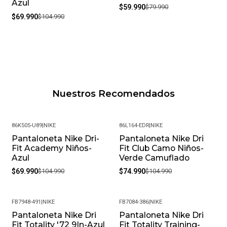
Azul
$59.990
$79.990
$69.990
$104.990
Nuestros Recomendados
86K505-U89
|
NIKE
86L164-EDR
|
NIKE
Pantaloneta Nike Dri-
Pantaloneta Nike Dri
-33%
-29%
Fit Academy Niños-
Fit Club Camo Niños-
Azul
Verde Camuflado
$69.990
$104.990
$74.990
$104.990
FB7948-491
|
NIKE
FB7084-386
|
NIKE
Pantaloneta Nike Dri
Pantaloneta Nike Dri
-25%
-29%
Fit Totality '72 9In-Azul
Fit Totality Training-