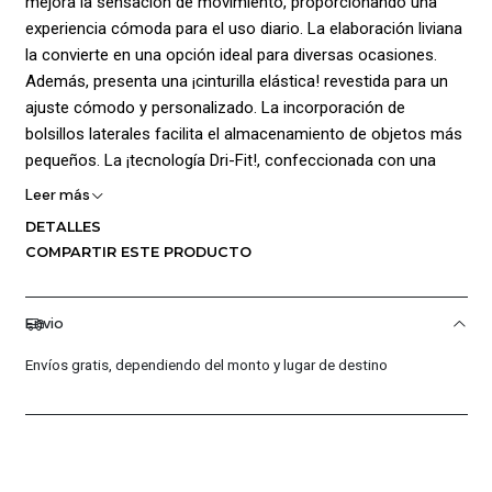
mejora la sensación de movimiento, proporcionando una
experiencia cómoda para el uso diario. La elaboración liviana
la convierte en una opción ideal para diversas ocasiones.
Además, presenta una ¡cinturilla elástica! revestida para un
ajuste cómodo y personalizado. La incorporación de
bolsillos laterales facilita el almacenamiento de objetos más
pequeños. La ¡tecnología Dri-Fit!, confeccionada con una
innovadora tela de poliéster, garantiza una excelente
Leer más
transpirabilidad al absorber y distribuir uniformemente el
DETALLES
sudor por la superficie de la prenda, favoreciendo su
COMPARTIR ESTE PRODUCTO
evaporación rápida. Como toque final, el logo de la marca, en
armonía con el color de base, añade estilo y versatilidad a la
prenda, haciéndola fácilmente combinable en cualquier
Envio
ocasión. Composición 100% Poliéster. Tiro:
Envíos gratis, dependiendo del monto y lugar de destino