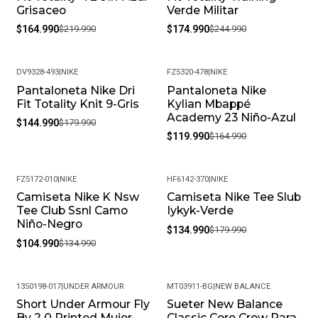
Grisaceo
Verde Militar
$164.990
$219.990
$174.990
$244.990
DV9328-493
|
NIKE
FZ5320-478
|
NIKE
Pantaloneta Nike Dri
Pantaloneta Nike
-19%
-27%
Fit Totality Knit 9-Gris
Kylian Mbappé
Academy 23 Niño-Azul
$144.990
$179.990
$119.990
$164.990
FZ5172-010
|
NIKE
HF6142-370
|
NIKE
Camiseta Nike K Nsw
Camiseta Nike Tee Slub
-22%
-25%
Tee Club Ssnl Camo
Iykyk-Verde
Niño-Negro
$134.990
$179.990
$104.990
$134.990
1350198-017
|
UNDER ARMOUR
MT03911-BG
|
NEW BALANCE
Short Under Armour Fly
Sueter New Balance
-23%
-41%
By 2 0 Printed Mujer-
Classic Core Crew Para