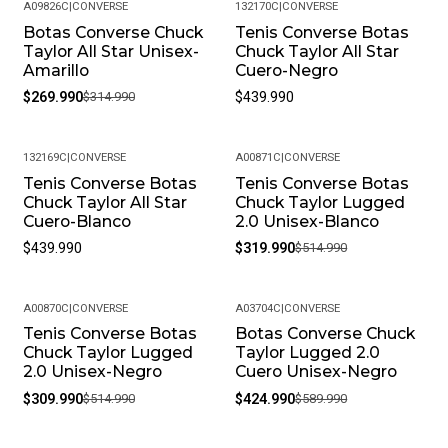
A09826C
|
CONVERSE
132170C
|
CONVERSE
Botas Converse Chuck
Tenis Converse Botas
-14%
Taylor All Star Unisex-
Chuck Taylor All Star
Amarillo
Cuero-Negro
$269.990
$314.990
$439.990
132169C
|
CONVERSE
A00871C
|
CONVERSE
Tenis Converse Botas
Tenis Converse Botas
-38%
Chuck Taylor All Star
Chuck Taylor Lugged
Cuero-Blanco
2.0 Unisex-Blanco
$439.990
$319.990
$514.990
A00870C
|
CONVERSE
A03704C
|
CONVERSE
Tenis Converse Botas
Botas Converse Chuck
-40%
-28%
Chuck Taylor Lugged
Taylor Lugged 2.0
2.0 Unisex-Negro
Cuero Unisex-Negro
$309.990
$514.990
$424.990
$589.990