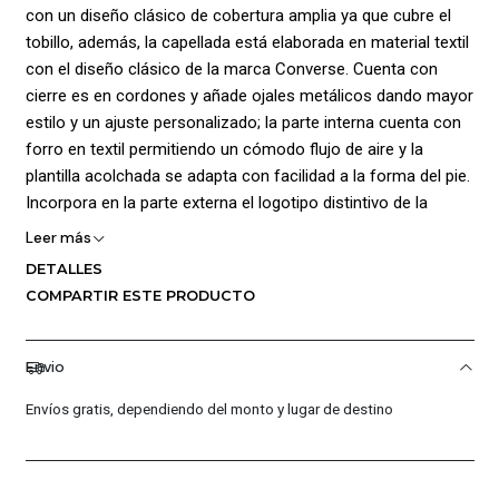
con un diseño clásico de cobertura amplia ya que cubre el
tobillo, además, la capellada está elaborada en material textil
con el diseño clásico de la marca Converse. Cuenta con
cierre es en cordones y añade ojales metálicos dando mayor
estilo y un ajuste personalizado; la parte interna cuenta con
forro en textil permitiendo un cómodo flujo de aire y la
plantilla acolchada se adapta con facilidad a la forma del pie.
Incorpora en la parte externa el logotipo distintivo de la
estrella que caracteriza este tipo de calzado. La entre suela
Leer más
cuenta con amortiguación en EVA la cual ayuda a mantener
DETALLES
la comodidad y la suela de goma doble apilada ofrece una
COMPARTIR ESTE PRODUCTO
mayor altura dando gran estilo al producto. Composición:
Capellada: 100% Textil Forro: 100% Textil Suela: 100%
Caucho.
Envio
Envíos gratis, dependiendo del monto y lugar de destino