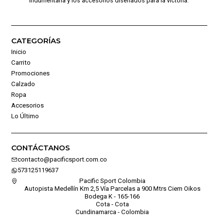
indumentaria y los accesorios diseñados para la victoria.
CATEGORÍAS
Inicio
Carrito
Promociones
Calzado
Ropa
Accesorios
Lo Último
CONTÁCTANOS
contacto@pacificsport.com.co
573125119637
Pacific Sport Colombia
Autopista Medellín Km 2,5 Vía Parcelas a 900 Mtrs Ciem Oikos
Bodega K - 165-166
Cota - Cota
Cundinamarca - Colombia