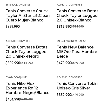
561680C
|
CONVERSE
A00871C
|
CONVERSE
Tenis Converse Chuck
Tenis Converse Botas
-38%
Taylor AllStar LiftClean
Chuck Taylor Lugged
Cuero Mujer-Blanco
2.0 Unisex-Blanco
$399.990
$319.990
$514.990
A00870C
|
CONVERSE
ML574EVW
|
NEW BALANCE
Tenis Converse Botas
Tenis New Balance
-40%
-9%
Chuck Taylor Lugged
Ml574e Para Hombre-
2.0 Unisex-Negro
Beige
$309.990
$514.990
$479.990
$529.990
DV0740-004
|
NIKE
A04616C
|
CONVERSE
Tenis Nike Flex
Tenis Converse Tobin
-4%
-20%
Experience Rn 12
Unisex-Gris Silver
Hombre-Negro/Blanco
$359.990
$449.990
$404.990
$419.990