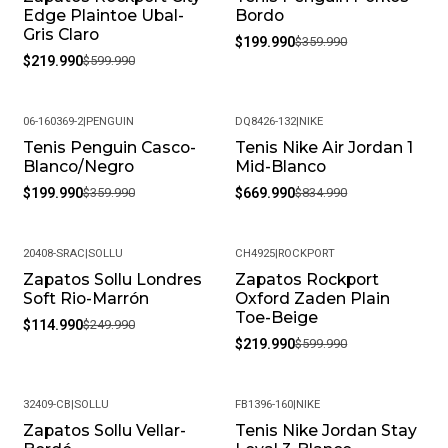
Edge Plaintoe Ubal-
Bordo
Gris Claro
$199.990
$359.990
$219.990
$599.990
06-160369-2
|
PENGUIN
DQ8426-132
|
NIKE
Tenis Penguin Casco-
Tenis Nike Air Jordan 1
-44%
-20%
Blanco/Negro
Mid-Blanco
$199.990
$359.990
$669.990
$834.990
20408-SRAC
|
SOLLU
CH4925
|
ROCKPORT
Zapatos Sollu Londres
Zapatos Rockport
-54%
-63%
Soft Rio-Marrón
Oxford Zaden Plain
Toe-Beige
$114.990
$249.990
$219.990
$599.990
32409-CB
|
SOLLU
FB1396-160
|
NIKE
Zapatos Sollu Vellar-
Tenis Nike Jordan Stay
-56%
-19%