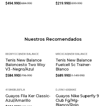
$494.990
$684.990
$219.990
$599.990
Nuestros Recomendados
BB2WYOC3
|
NEW BALANCE
MRCXCA3
|
NEW BALANCE
Tenis New Balance
Tenis New Balance
-27%
-40%
Baloncesto Two Wxy
Fuelcell Sc Trainer-
V3 -Negro/Azul
Blanco
$584.990
$796.990
$689.990
$1.149.990
415840BLB
|
FILA
DJ5961-600
|
NIKE
Guayos Fila Ker Classic-
Guayos Nike Superfly 9
-31%
-29%
Azul/Amarillo
Club Fg/Mg-
Blanco/Rojo