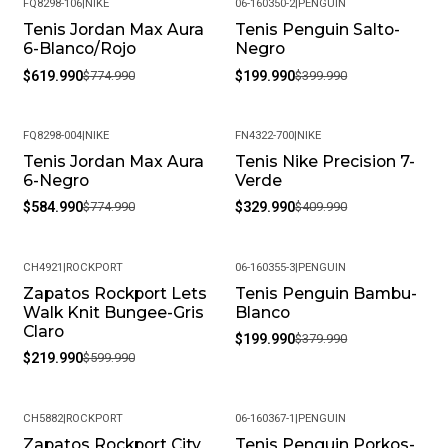
FQ8298-106
|
NIKE
06-160350-2
|
PENGUIN
Tenis Jordan Max Aura
Tenis Penguin Salto-
-20%
-50%
6-Blanco/Rojo
Negro
$619.990
$774.990
$199.990
$399.990
FQ8298-004
|
NIKE
FN4322-700
|
NIKE
Tenis Jordan Max Aura
Tenis Nike Precision 7-
-25%
-20%
6-Negro
Verde
$584.990
$774.990
$329.990
$409.990
CH4921
|
ROCKPORT
06-160355-3
|
PENGUIN
Zapatos Rockport Lets
Tenis Penguin Bambu-
-63%
-47%
Walk Knit Bungee-Gris
Blanco
Claro
$199.990
$379.990
$219.990
$599.990
CH5882
|
ROCKPORT
06-160367-1
|
PENGUIN
Zapatos Rockport City
Tenis Penguin Porkos-
-63%
-44%