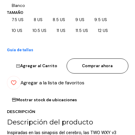
Blanco
TAMAÑO
7.5 US
8 US
8.5 US
9 US
9.5 US
10 US
10.5 US
11 US
11.5 US
12 US
Guía de tallas
Agregar al Carrito
Comprar ahora
Agregar a la lista de favoritos
Mostrar stock de ubicaciones
DESCRIPCIÓN
Descripción del producto
Inspiradas en las sinapsis del cerebro, las TWO WXY v3