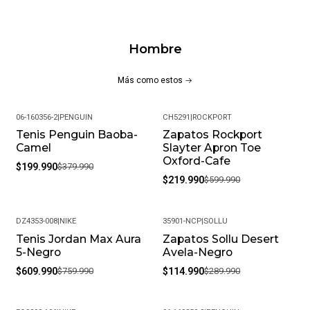
Hombre
Más como estos
06-160356-2
|
PENGUIN
CH5291
|
ROCKPORT
Tenis Penguin Baoba-
Zapatos Rockport
-47%
-63%
Camel
Slayter Apron Toe
Oxford-Cafe
$199.990
$379.990
$219.990
$599.990
DZ4353-008
|
NIKE
35901-NCP
|
SOLLU
Tenis Jordan Max Aura
Zapatos Sollu Desert
-20%
-60%
5-Negro
Avela-Negro
$609.990
$759.990
$114.990
$289.990