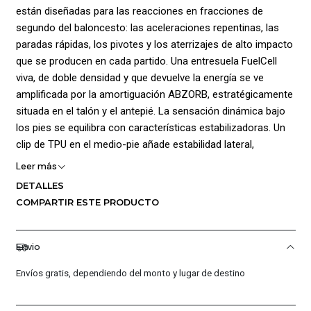
están diseñadas para las reacciones en fracciones de
segundo del baloncesto: las aceleraciones repentinas, las
paradas rápidas, los pivotes y los aterrizajes de alto impacto
que se producen en cada partido. Una entresuela FuelCell
viva, de doble densidad y que devuelve la energía se ve
amplificada por la amortiguación ABZORB, estratégicamente
situada en el talón y el antepié. La sensación dinámica bajo
los pies se equilibra con características estabilizadoras. Un
clip de TPU en el medio-pie añade estabilidad lateral,
mientras que la parte superior en textil moldeada permite un
Leer más
ajuste seguro sin añadir peso extra. Composición: Capellada:
DETALLES
61% Textil (Malla), 39% Sintético Forro: 100% Textil (Malla)
COMPARTIR ESTE PRODUCTO
Suela: 100% Caucho.
Envio
Envíos gratis, dependiendo del monto y lugar de destino