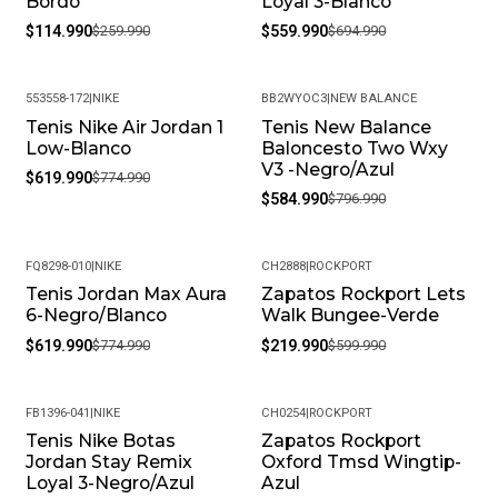
Bordó
Loyal 3-Blanco
$114.990
$259.990
$559.990
$694.990
553558-172
|
NIKE
BB2WYOC3
|
NEW BALANCE
Tenis Nike Air Jordan 1
Tenis New Balance
-20%
-27%
Low-Blanco
Baloncesto Two Wxy
V3 -Negro/Azul
$619.990
$774.990
$584.990
$796.990
FQ8298-010
|
NIKE
CH2888
|
ROCKPORT
Tenis Jordan Max Aura
Zapatos Rockport Lets
-20%
-63%
6-Negro/Blanco
Walk Bungee-Verde
$619.990
$774.990
$219.990
$599.990
FB1396-041
|
NIKE
CH0254
|
ROCKPORT
Tenis Nike Botas
Zapatos Rockport
-28%
-63%
Jordan Stay Remix
Oxford Tmsd Wingtip-
Loyal 3-Negro/Azul
Azul