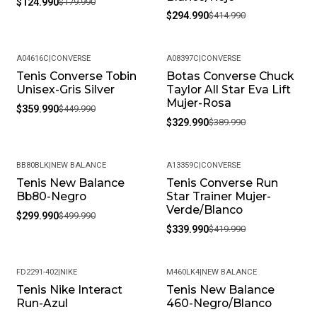
$124.990
$179.990
$294.990
$414.990
A04616C
|
CONVERSE
A08397C
|
CONVERSE
Tenis Converse Tobin
Botas Converse Chuck
-20%
-15%
Unisex-Gris Silver
Taylor All Star Eva Lift
Mujer-Rosa
$359.990
$449.990
$329.990
$389.990
BB80BLK
|
NEW BALANCE
A13359C
|
CONVERSE
Tenis New Balance
Tenis Converse Run
-40%
-19%
Bb80-Negro
Star Trainer Mujer-
Verde/Blanco
$299.990
$499.990
$339.990
$419.990
FD2291-402
|
NIKE
M460LK4
|
NEW BALANCE
Tenis Nike Interact
Tenis New Balance
-20%
Run-Azul
460-Negro/Blanco