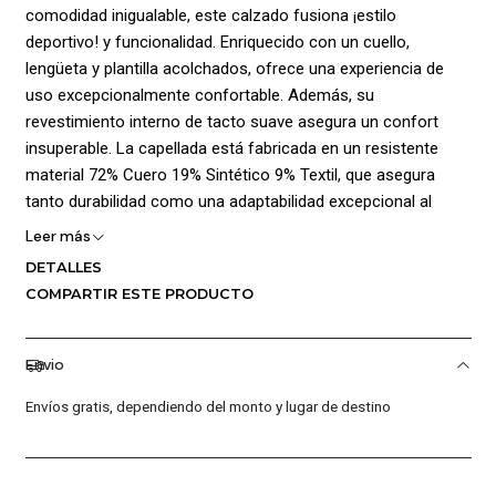
comodidad inigualable, este calzado fusiona ¡estilo
deportivo! y funcionalidad. Enriquecido con un cuello,
lengüeta y plantilla acolchados, ofrece una experiencia de
uso excepcionalmente confortable. Además, su
revestimiento interno de tacto suave asegura un confort
insuperable. La capellada está fabricada en un resistente
material 72% Cuero 19% Sintético 9% Textil, que asegura
tanto durabilidad como una adaptabilidad excepcional al
contorno del pie. Incorpora ¡cierre en cordones!para ajuste
Leer más
personalizado y agrega el distintivo logo de la marca en un
DETALLES
lugar destacado para realzar su estilo y autenticidad. La
COMPARTIR ESTE PRODUCTO
suela, elaborada en un material 100% Caucho, incorpora un
diseño grabado de tracción que asegura un sólido agarre en
diversas superficies, brindando una sujeción confiable en
Envio
cualquier entorno. Composición: Capellada: 72% Cuero 19%
Envíos gratis, dependiendo del monto y lugar de destino
Sintético 9% Textil, Suela: 100% Caucho, Forro: 100%
Poliéster.