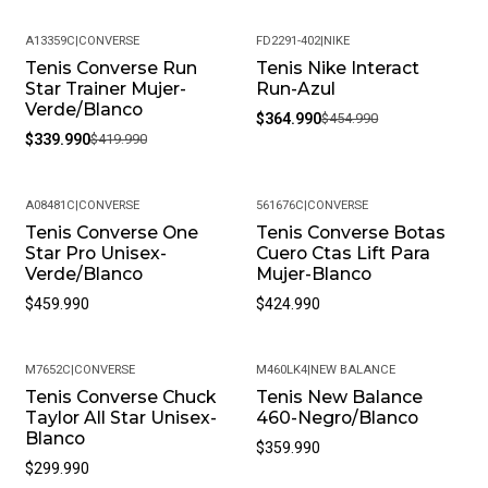
A13359C
|
CONVERSE
FD2291-402
|
NIKE
Tenis Converse Run
Tenis Nike Interact
-19%
-20%
Star Trainer Mujer-
Run-Azul
Verde/Blanco
$364.990
$454.990
$339.990
$419.990
A08481C
|
CONVERSE
561676C
|
CONVERSE
Tenis Converse One
Tenis Converse Botas
Star Pro Unisex-
Cuero Ctas Lift Para
Verde/Blanco
Mujer-Blanco
$459.990
$424.990
M7652C
|
CONVERSE
M460LK4
|
NEW BALANCE
Tenis Converse Chuck
Tenis New Balance
Taylor All Star Unisex-
460-Negro/Blanco
Blanco
$359.990
$299.990