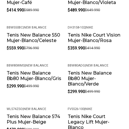
Mujer-Café
Mujer-Blanco/Violeta
$414.990
$589.990
$489.990
$649.990
BBW550BC
|
NEW BALANCE
DH3158-102
|
NIKE
Tenis New Balance 550
Tenis Nike Court Vision
-30%
-13%
Mujer-Blanco/Celeste
Mujer-Blanco/Rosa
$559.990
$796.990
$359.990
$414.990
BBW80WMS
|
NEW BALANCE
BBW80ADG
|
NEW BALANCE
Tenis New Balance
Tenis New Balance
-40%
-40%
Bb80 Mujer-Blanco/Gris
Bb80 Mujer-
Blanco/Verde
$299.990
$499.990
$299.990
$499.990
WL574ZSO
|
NEW BALANCE
FV5526-100
|
NIKE
Tenis New Balance 574
Tenis Nike Court
-19%
-20%
Plus Mujer-Beige
Legacy Lift Mujer-
Blanco