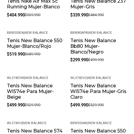
Tenis Nike Air Max Sc
Tenis New Balance 237
-25%
-30%
Running Mujer-Blanco
Mujer-Gris
$404.990
$539.990
$339.990
$484.990
BBW550EA
|
NEW BALANCE
BBW80APB
|
NEW BALANCE
Tenis New Balance 550
Tenis New Balance
-25%
-40%
Mujer-Blanco/Rojo
Bb80 Mujer-
Blanco/Negro
$519.990
$689.990
$299.990
$499.990
WL574EVW
|
NEW BALANCE
WL574EVG
|
NEW BALANCE
Tenis New Balance
Tenis New Balance
-6%
-6%
Wl574e Para Mujer-
Wl574e Para Mujer-Gris
Beige
Claro
$499.990
$529.990
$499.990
$529.990
WL574IH2
|
NEW BALANCE
BBW550AK
|
NEW BALANCE
Tenis New Balance 574
Tenis New Balance 550
-30%
-25%