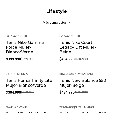
Lifestyle
Más como estos
DX9176-106
|
NIKE
FV5526-101
|
NIKE
Tenis Nike Gamma
Tenis Nike Court
-25%
-20%
Force Mujer-
Legacy Lift Mujer-
Blanco/Verde
Beige
$399.990
$529.990
$404.990
$504.990
389292-06
|
PUMA
BBW550QA
|
NEW BALANCE
Tenis Puma Trinity Lite
Tenis New Balance 550
-38%
-30%
Mujer-Blanco/Verde
Mujer-Beige
$304.990
$489.990
$484.990
$689.990
CW4554-122
|
NIKE
WS237AGG
|
NEW BALANCE