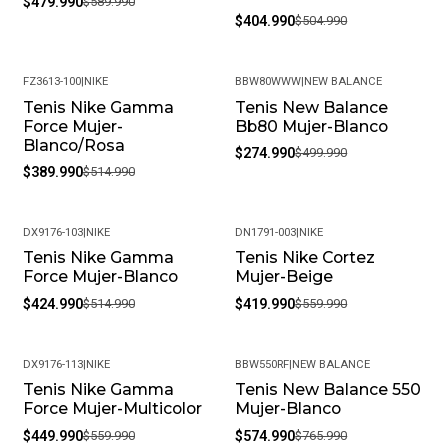
$479.990
$589.990
$404.990
$504.990
FZ3613-100
|
NIKE
BBW80WWW
|
NEW BALANCE
Tenis Nike Gamma
Tenis New Balance
-24%
-45%
Force Mujer-
Bb80 Mujer-Blanco
Blanco/Rosa
$274.990
$499.990
$389.990
$514.990
DX9176-103
|
NIKE
DN1791-003
|
NIKE
Tenis Nike Gamma
Tenis Nike Cortez
-17%
-25%
Force Mujer-Blanco
Mujer-Beige
$424.990
$514.990
$419.990
$559.990
DX9176-113
|
NIKE
BBW550RF
|
NEW BALANCE
Tenis Nike Gamma
Tenis New Balance 550
-20%
-25%
Force Mujer-Multicolor
Mujer-Blanco
$449.990
$559.990
$574.990
$765.990