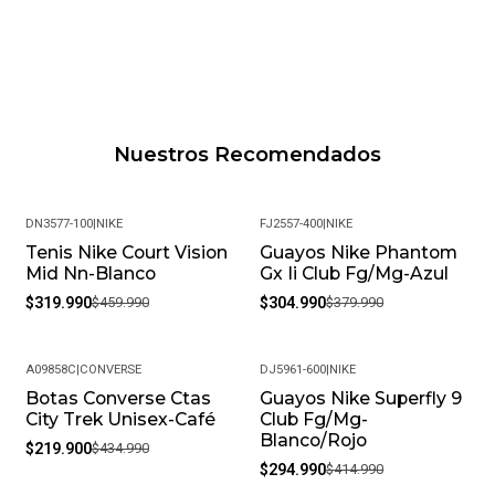
Nuestros Recomendados
DN3577-100
|
NIKE
FJ2557-400
|
NIKE
Tenis Nike Court Vision
Guayos Nike Phantom
-30%
-20%
Mid Nn-Blanco
Gx Ii Club Fg/Mg-Azul
$319.990
$459.990
$304.990
$379.990
A09858C
|
CONVERSE
DJ5961-600
|
NIKE
Botas Converse Ctas
Guayos Nike Superfly 9
-49%
-29%
City Trek Unisex-Café
Club Fg/Mg-
Blanco/Rojo
$219.900
$434.990
$294.990
$414.990