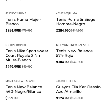
403056-02
|
PUMA
401622-07
|
PUMA
Tenis Puma Mujer-
Tenis Puma Sr Siege
-26%
-27%
Blanco
Hombre-Negro
$354.990
$479.990
$304.990
$414.990
DQ4127-104
|
NIKE
ML574DMH
|
NEW BALANCE
Tenis Nike Sportswear
Tenis New Balance
-31%
-30%
Court Royale 2 Nn
574-Rojo
Mujer-Blanco
$384.990
$549.990
$249.990
$359.990
M460LK4
|
NEW BALANCE
415840BLB
|
FILA
Tenis New Balance
Guayos Fila Ker Classic-
-31%
460-Negro/Blanco
Azul/Amarillo
$359.990
$124.990
$179.990