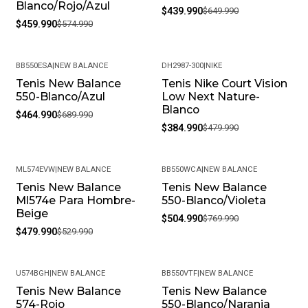
Blanco/Rojo/Azul
$439.990
$649.990
$459.990
$574.990
BB550ESA
|
NEW BALANCE
DH2987-300
|
NIKE
Tenis New Balance
Tenis Nike Court Vision
-33%
-20%
550-Blanco/Azul
Low Next Nature-
Blanco
$464.990
$689.990
$384.990
$479.990
ML574EVW
|
NEW BALANCE
BB550WCA
|
NEW BALANCE
Tenis New Balance
Tenis New Balance
-9%
-34%
Ml574e Para Hombre-
550-Blanco/Violeta
Beige
$504.990
$769.990
$479.990
$529.990
U574BGH
|
NEW BALANCE
BB550VTF
|
NEW BALANCE
Tenis New Balance
Tenis New Balance
-25%
-30%
574-Rojo
550-Blanco/Naranja