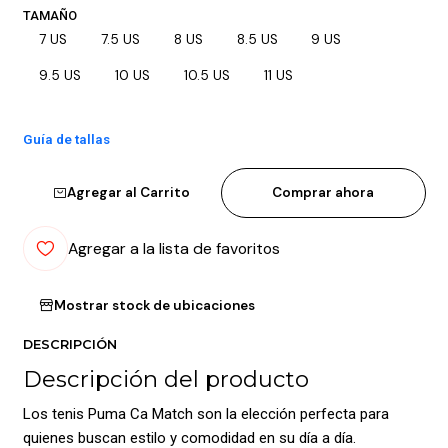
TAMAÑO
7 US
7.5 US
8 US
8.5 US
9 US
9.5 US
10 US
10.5 US
11 US
Guía de tallas
Agregar al Carrito
Comprar ahora
Agregar a la lista de favoritos
Mostrar stock de ubicaciones
DESCRIPCIÓN
Descripción del producto
Los tenis Puma Ca Match son la elección perfecta para
quienes buscan estilo y comodidad en su día a día.