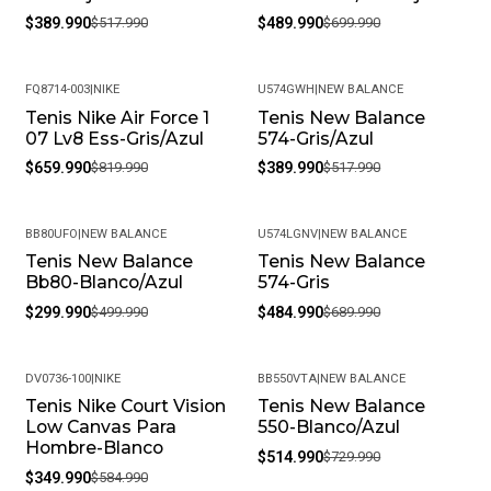
$389.990
$517.990
$489.990
$699.990
FQ8714-003
|
NIKE
U574GWH
|
NEW BALANCE
Tenis Nike Air Force 1
Tenis New Balance
-20%
-25%
07 Lv8 Ess-Gris/Azul
574-Gris/Azul
$659.990
$819.990
$389.990
$517.990
BB80UFO
|
NEW BALANCE
U574LGNV
|
NEW BALANCE
Tenis New Balance
Tenis New Balance
-40%
-30%
Bb80-Blanco/Azul
574-Gris
$299.990
$499.990
$484.990
$689.990
DV0736-100
|
NIKE
BB550VTA
|
NEW BALANCE
Tenis Nike Court Vision
Tenis New Balance
-40%
-29%
Low Canvas Para
550-Blanco/Azul
Hombre-Blanco
$514.990
$729.990
$349.990
$584.990