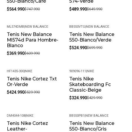
550-Blanco/Café
574-Verde
$564.990
$747.990
$489.990
$649.990
ML574DMB
|
NEW BALANCE
BB550VTG
|
NEW BALANCE
Tenis New Balance
Tenis New Balance
-39%
-25%
Ml574d Para Hombre-
550-Blanco/Verde
Blanco
$524.990
$699.990
$369.990
$609.990
HF1435-300
|
NIKE
909096-111
|
NIKE
Tenis Nike Cortez Txt
Tenis Nike
-20%
-24%
Or-Verde
Skateboarding Fc
Classic-Beige
$424.990
$529.990
$324.990
$429.990
DM4044-108
|
NIKE
BB550PB1
|
NEW BALANCE
Tenis Nike Cortez
Tenis New Balance
-20%
-32%
Leather-
550-Blanco/Gris