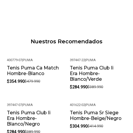
Nuestros Recomendados
400779-07
|
PUMA
397447-22
|
PUMA
Tenis Puma Ca Match
Tenis Puma Club Ii
-26%
-27%
Hombre-Blanco
Era Hombre-
Blanco/Verde
$354.990
$479.990
$284.990
$389.990
397447-07
|
PUMA
401622-02
|
PUMA
Tenis Puma Club Ii
Tenis Puma Sr Siege
-27%
-27%
Era Hombre-
Hombre-Beige/Negro
Blanco/Negro
$304.990
$414.990
$284.990
$389.990