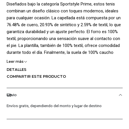
Diseñados bajo la categoría Sportstyle Prime, estos tenis
combinan un diseño clásico con toques modernos, ideales
para cualquier ocasión. La capellada está compuesta por un
76.48% de cuero, 20.93% de sintético y 2.59% de textil, lo que
garantiza durabilidad y un ajuste perfecto. El forro es 100%
textil, proporcionando una sensación suave al contacto con
el pie. La plantilla, también de 100% textil, ofrece comodidad
durante todo el día. Finalmente, la suela de 100% caucho
asegura un excelente agarre y tracción en diversas
Leer más
superficies. ¡Luce bien y siéntete cómodo con Puma!
DETALLES
COMPARTIR ESTE PRODUCTO
¡Ventajas de Comprar en Pacific Sport Colombia!:
Calidad Garantizada.
Envio
Distribuidores Autorizados.
Confianza Total.
Envíos gratis, dependiendo del monto y lugar de destino
Servicio al Cliente Premium.
Preguntas Frecuentes