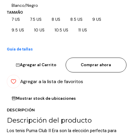
Blanco/Negro
TAMAÑO
7 US
7.5 US
8 US
8.5 US
9 US
9.5 US
10 US
10.5 US
11 US
Guía de tallas
Agregar al Carrito
Comprar ahora
Agregar a la lista de favoritos
Mostrar stock de ubicaciones
DESCRIPCIÓN
Descripción del producto
Los tenis Puma Club II Era son la elección perfecta para