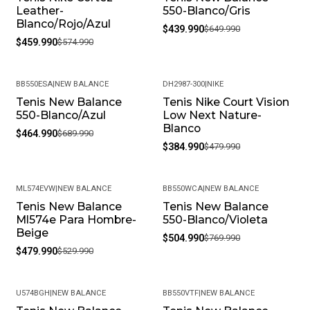
Leather-
550-Blanco/Gris
Blanco/Rojo/Azul
$439.990
$649.990
$459.990
$574.990
BB550ESA
|
NEW BALANCE
DH2987-300
|
NIKE
Tenis New Balance
Tenis Nike Court Vision
-33%
-20%
550-Blanco/Azul
Low Next Nature-
Blanco
$464.990
$689.990
$384.990
$479.990
ML574EVW
|
NEW BALANCE
BB550WCA
|
NEW BALANCE
Tenis New Balance
Tenis New Balance
-9%
-34%
Ml574e Para Hombre-
550-Blanco/Violeta
Beige
$504.990
$769.990
$479.990
$529.990
U574BGH
|
NEW BALANCE
BB550VTF
|
NEW BALANCE