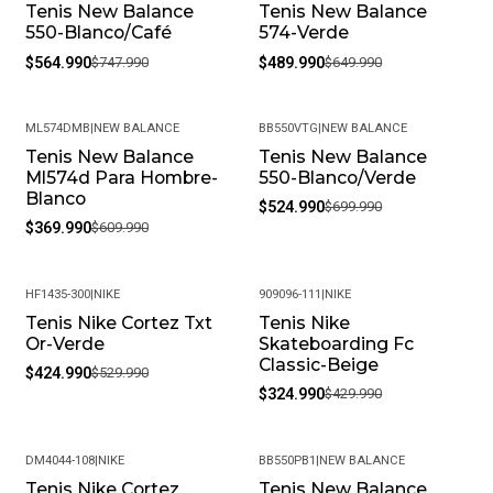
Tenis New Balance
Tenis New Balance
-24%
-25%
550-Blanco/Café
574-Verde
$564.990
$747.990
$489.990
$649.990
ML574DMB
|
NEW BALANCE
BB550VTG
|
NEW BALANCE
Tenis New Balance
Tenis New Balance
-39%
-25%
Ml574d Para Hombre-
550-Blanco/Verde
Blanco
$524.990
$699.990
$369.990
$609.990
HF1435-300
|
NIKE
909096-111
|
NIKE
Tenis Nike Cortez Txt
Tenis Nike
-20%
-24%
Or-Verde
Skateboarding Fc
Classic-Beige
$424.990
$529.990
$324.990
$429.990
DM4044-108
|
NIKE
BB550PB1
|
NEW BALANCE
Tenis Nike Cortez
Tenis New Balance
-20%
-32%