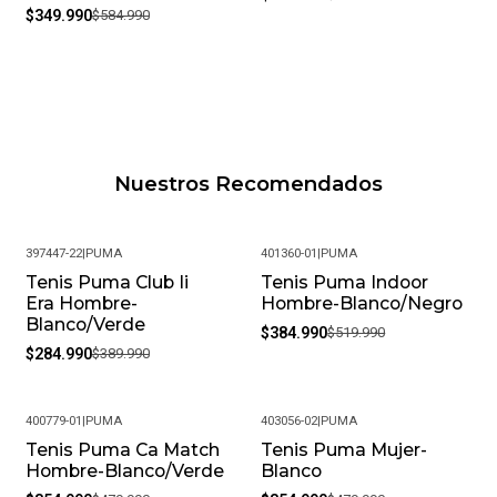
$349.990
$584.990
Nuestros Recomendados
397447-22
|
PUMA
401360-01
|
PUMA
Tenis Puma Club Ii
Tenis Puma Indoor
-27%
-26%
Era Hombre-
Hombre-Blanco/Negro
Blanco/Verde
$384.990
$519.990
$284.990
$389.990
400779-01
|
PUMA
403056-02
|
PUMA
Tenis Puma Ca Match
Tenis Puma Mujer-
-26%
-26%
Hombre-Blanco/Verde
Blanco