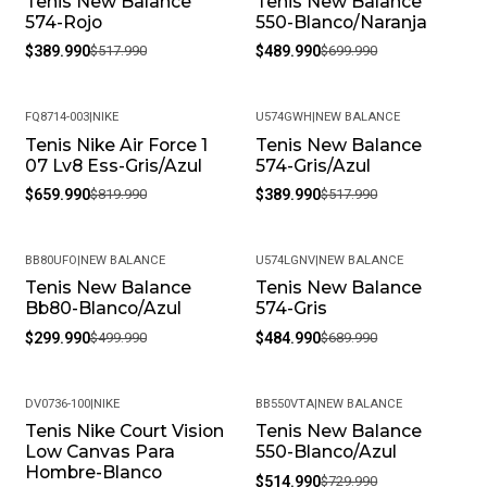
Tenis New Balance
Tenis New Balance
-25%
-30%
574-Rojo
550-Blanco/Naranja
$389.990
$517.990
$489.990
$699.990
FQ8714-003
|
NIKE
U574GWH
|
NEW BALANCE
Tenis Nike Air Force 1
Tenis New Balance
-20%
-25%
07 Lv8 Ess-Gris/Azul
574-Gris/Azul
$659.990
$819.990
$389.990
$517.990
BB80UFO
|
NEW BALANCE
U574LGNV
|
NEW BALANCE
Tenis New Balance
Tenis New Balance
-40%
-30%
Bb80-Blanco/Azul
574-Gris
$299.990
$499.990
$484.990
$689.990
DV0736-100
|
NIKE
BB550VTA
|
NEW BALANCE
Tenis Nike Court Vision
Tenis New Balance
-40%
-29%
Low Canvas Para
550-Blanco/Azul
Hombre-Blanco
$514.990
$729.990