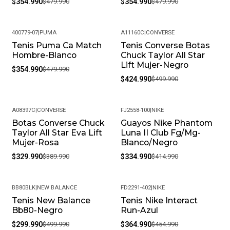
$354.990
$479.990
$354.990
$479.990
400779-07
|
PUMA
A11160C
|
CONVERSE
Tenis Puma Ca Match
Tenis Converse Botas
-26%
-15%
Hombre-Blanco
Chuck Taylor All Star
Lift Mujer-Negro
$354.990
$479.990
$424.990
$499.990
A08397C
|
CONVERSE
FJ2558-100
|
NIKE
Botas Converse Chuck
Guayos Nike Phantom
-15%
-19%
Taylor All Star Eva Lift
Luna II Club Fg/Mg-
Mujer-Rosa
Blanco/Negro
$329.990
$389.990
$334.990
$414.990
BB80BLK
|
NEW BALANCE
FD2291-402
|
NIKE
Tenis New Balance
Tenis Nike Interact
-40%
-20%
Bb80-Negro
Run-Azul
$299.990
$499.990
$364.990
$454.990