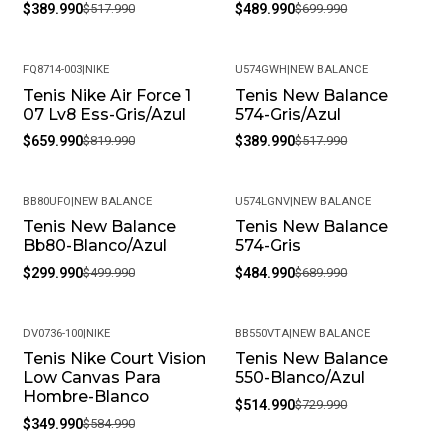
$389.990
$517.990
$489.990
$699.990
FQ8714-003
|
NIKE
U574GWH
|
NEW BALANCE
Tenis Nike Air Force 1
Tenis New Balance
-20%
-25%
07 Lv8 Ess-Gris/Azul
574-Gris/Azul
$659.990
$819.990
$389.990
$517.990
BB80UFO
|
NEW BALANCE
U574LGNV
|
NEW BALANCE
Tenis New Balance
Tenis New Balance
-40%
-30%
Bb80-Blanco/Azul
574-Gris
$299.990
$499.990
$484.990
$689.990
DV0736-100
|
NIKE
BB550VTA
|
NEW BALANCE
Tenis Nike Court Vision
Tenis New Balance
-40%
-29%
Low Canvas Para
550-Blanco/Azul
Hombre-Blanco
$514.990
$729.990
$349.990
$584.990