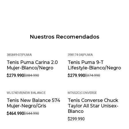
Nuestros Recomendados
385849-07
|
PUMA
398174-04
|
PUMA
Tenis Puma Carina 2.0
Tenis Puma 9-T
-27%
-25%
Mujer-Blanco/Negro
Lifestyle-Blanco/Negro
$279.990
$384.990
$279.990
$374.990
WL574EVB
|
NEW BALANCE
M7652C
|
CONVERSE
Tenis New Balance 574
Tenis Converse Chuck
-15%
Mujer-Negro/Gris
Taylor All Star Unisex-
Blanco
$464.990
$544.990
$299.990