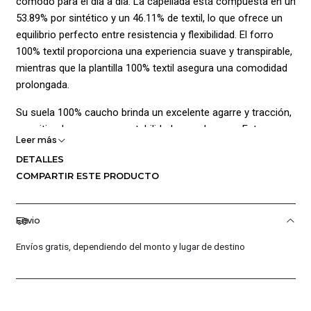
cómodo para el día a día. La capellada está compuesta en un
53.89% por sintético y un 46.11% de textil, lo que ofrece un
equilibrio perfecto entre resistencia y flexibilidad. El forro
100% textil proporciona una experiencia suave y transpirable,
mientras que la plantilla 100% textil asegura una comodidad
prolongada.
Su suela 100% caucho brinda un excelente agarre y tracción,
permitiendo una mayor estabilidad en cada paso. Este
Leer más
modelo es ideal tanto para actividades deportivas como para
DETALLES
complementar tu look casual. Con los tenis PUMA Hypnotic,
COMPARTIR ESTE PRODUCTO
disfrutarás de un estilo dinámico y confort en cada
movimiento.
Envio
Perfectos para quienes buscan un calzado que combine
funcionalidad, resistencia y un toque de estilo único.
Envíos gratis, dependiendo del monto y lugar de destino
¡Ventajas de Comprar en Pacific Sport Colombia!:
Productos Originales: En Pacific Sport Colombia, solo