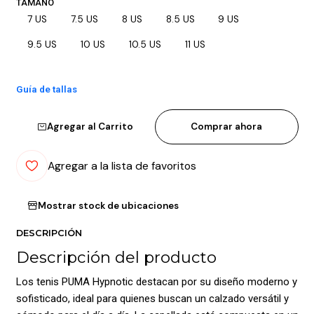
TAMAÑO
7 US
7.5 US
8 US
8.5 US
9 US
9.5 US
10 US
10.5 US
11 US
Guía de tallas
Agregar al Carrito
Comprar ahora
Agregar a la lista de favoritos
Mostrar stock de ubicaciones
DESCRIPCIÓN
Descripción del producto
Los tenis PUMA Hypnotic destacan por su diseño moderno y
sofisticado, ideal para quienes buscan un calzado versátil y