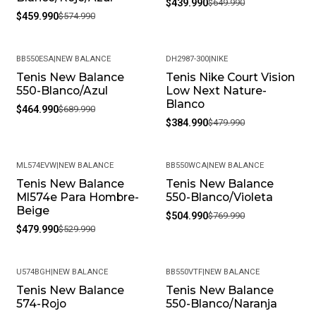
$439.990
$649.990
• Peso del Producto: Ligero, ideal para uso diario.
$459.990
$574.990
BB550ESA
|
NEW BALANCE
DH2987-300
|
NIKE
Tenis New Balance
Tenis Nike Court Vision
-33%
-20%
550-Blanco/Azul
Low Next Nature-
Blanco
$464.990
$689.990
$384.990
$479.990
ML574EVW
|
NEW BALANCE
BB550WCA
|
NEW BALANCE
Tenis New Balance
Tenis New Balance
-9%
-34%
Ml574e Para Hombre-
550-Blanco/Violeta
Beige
$504.990
$769.990
$479.990
$529.990
U574BGH
|
NEW BALANCE
BB550VTF
|
NEW BALANCE
Tenis New Balance
Tenis New Balance
-25%
-30%
574-Rojo
550-Blanco/Naranja