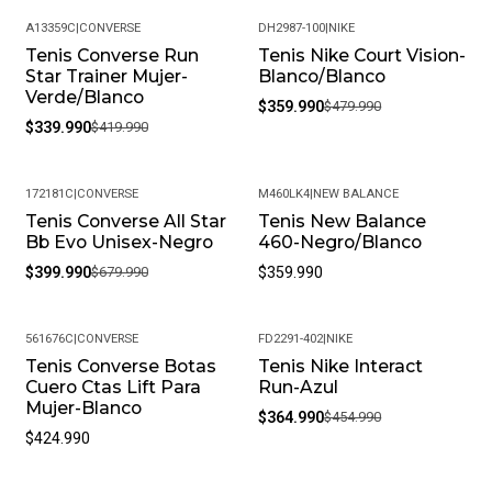
A13359C
|
CONVERSE
DH2987-100
|
NIKE
Tenis Converse Run
Tenis Nike Court Vision-
-19%
-25%
Star Trainer Mujer-
Blanco/Blanco
Verde/Blanco
$359.990
$479.990
$339.990
$419.990
172181C
|
CONVERSE
M460LK4
|
NEW BALANCE
Tenis Converse All Star
Tenis New Balance
-41%
Bb Evo Unisex-Negro
460-Negro/Blanco
$399.990
$679.990
$359.990
561676C
|
CONVERSE
FD2291-402
|
NIKE
Tenis Converse Botas
Tenis Nike Interact
-20%
Cuero Ctas Lift Para
Run-Azul
Mujer-Blanco
$364.990
$454.990
$424.990