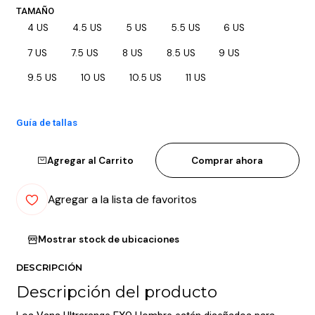
TAMAÑO
4 US
4.5 US
5 US
5.5 US
6 US
7 US
7.5 US
8 US
8.5 US
9 US
9.5 US
10 US
10.5 US
11 US
Guía de tallas
Agregar al Carrito
Comprar ahora
Agregar a la lista de favoritos
Mostrar stock de ubicaciones
DESCRIPCIÓN
Descripción del producto