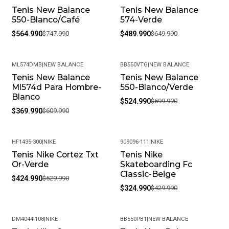
Tenis New Balance
Tenis New Balance
-24%
-25%
550-Blanco/Café
574-Verde
$564.990
$747.990
$489.990
$649.990
ML574DMB
|
NEW BALANCE
BB550VTG
|
NEW BALANCE
Tenis New Balance
Tenis New Balance
-39%
-25%
Ml574d Para Hombre-
550-Blanco/Verde
Blanco
$524.990
$699.990
$369.990
$609.990
HF1435-300
|
NIKE
909096-111
|
NIKE
Tenis Nike Cortez Txt
Tenis Nike
-20%
-24%
Or-Verde
Skateboarding Fc
Classic-Beige
$424.990
$529.990
$324.990
$429.990
DM4044-108
|
NIKE
BB550PB1
|
NEW BALANCE