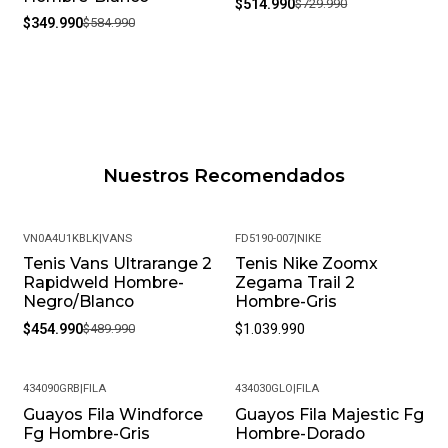
$514.990
$729.990
$349.990
$584.990
Nuestros Recomendados
VN0A4U1KBLK
|
VANS
FD5190-007
|
NIKE
Tenis Vans Ultrarange 2
Tenis Nike Zoomx
-7%
Rapidweld Hombre-
Zegama Trail 2
Negro/Blanco
Hombre-Gris
$454.990
$489.990
$1.039.990
434090GRB
|
FILA
434030GLO
|
FILA
Guayos Fila Windforce
Guayos Fila Majestic Fg
-29%
-28%
Fg Hombre-Gris
Hombre-Dorado