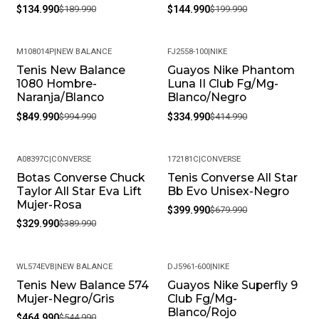
$134.990
$189.990
$144.990
$199.990
M108014P
|
NEW BALANCE
FJ2558-100
|
NIKE
Tenis New Balance
Guayos Nike Phantom
-15%
-19%
1080 Hombre-
Luna II Club Fg/Mg-
Naranja/Blanco
Blanco/Negro
$849.990
$994.990
$334.990
$414.990
A08397C
|
CONVERSE
172181C
|
CONVERSE
Botas Converse Chuck
Tenis Converse All Star
-15%
-41%
Taylor All Star Eva Lift
Bb Evo Unisex-Negro
Mujer-Rosa
$399.990
$679.990
$329.990
$389.990
WL574EVB
|
NEW BALANCE
DJ5961-600
|
NIKE
Tenis New Balance 574
Guayos Nike Superfly 9
-15%
-29%
Mujer-Negro/Gris
Club Fg/Mg-
Blanco/Rojo
$464.990
$544.990