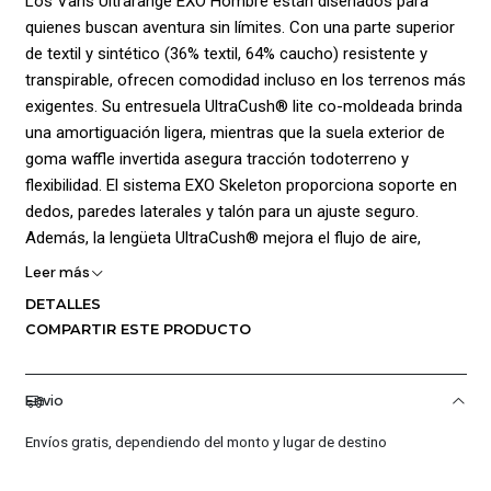
Los Vans Ultrarange EXO Hombre están diseñados para
quienes buscan aventura sin límites. Con una parte superior
de textil y sintético (36% textil, 64% caucho) resistente y
transpirable, ofrecen comodidad incluso en los terrenos más
exigentes. Su entresuela UltraCush® lite co-moldeada brinda
una amortiguación ligera, mientras que la suela exterior de
goma waffle invertida asegura tracción todoterreno y
flexibilidad. El sistema EXO Skeleton proporciona soporte en
dedos, paredes laterales y talón para un ajuste seguro.
Además, la lengüeta UltraCush® mejora el flujo de aire,
manteniendo los pies frescos. Ideales para quienes viven en
Leer más
movimiento y buscan rendimiento y estilo.
DETALLES
COMPARTIR ESTE PRODUCTO
¡Ventajas de Comprar en Pacific Sport Colombia!:
Calidad Garantizada.
Envio
Distribuidores Autorizados.
Confianza Total.
Envíos gratis, dependiendo del monto y lugar de destino
Servicio al Cliente Premium.