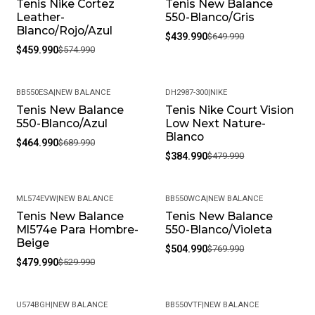
Tenis Nike Cortez
Tenis New Balance
-20%
-32%
Leather-
550-Blanco/Gris
Blanco/Rojo/Azul
$439.990
$649.990
$459.990
$574.990
BB550ESA
|
NEW BALANCE
DH2987-300
|
NIKE
Tenis New Balance
Tenis Nike Court Vision
-33%
-20%
550-Blanco/Azul
Low Next Nature-
Blanco
$464.990
$689.990
$384.990
$479.990
ML574EVW
|
NEW BALANCE
BB550WCA
|
NEW BALANCE
Tenis New Balance
Tenis New Balance
-9%
-34%
Ml574e Para Hombre-
550-Blanco/Violeta
Beige
$504.990
$769.990
$479.990
$529.990
U574BGH
|
NEW BALANCE
BB550VTF
|
NEW BALANCE