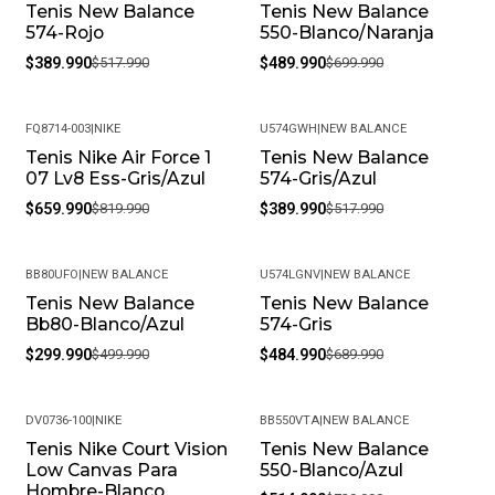
Tenis New Balance
Tenis New Balance
-25%
-30%
574-Rojo
550-Blanco/Naranja
$389.990
$517.990
$489.990
$699.990
FQ8714-003
|
NIKE
U574GWH
|
NEW BALANCE
Tenis Nike Air Force 1
Tenis New Balance
-20%
-25%
07 Lv8 Ess-Gris/Azul
574-Gris/Azul
$659.990
$819.990
$389.990
$517.990
BB80UFO
|
NEW BALANCE
U574LGNV
|
NEW BALANCE
Tenis New Balance
Tenis New Balance
-40%
-30%
Bb80-Blanco/Azul
574-Gris
$299.990
$499.990
$484.990
$689.990
DV0736-100
|
NIKE
BB550VTA
|
NEW BALANCE
Tenis Nike Court Vision
Tenis New Balance
-40%
-29%
Low Canvas Para
550-Blanco/Azul
Hombre-Blanco