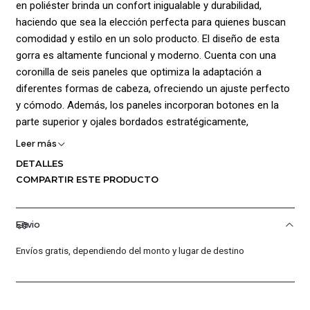
en poliéster brinda un confort inigualable y durabilidad,
haciendo que sea la elección perfecta para quienes buscan
comodidad y estilo en un solo producto. El diseño de esta
gorra es altamente funcional y moderno. Cuenta con una
coronilla de seis paneles que optimiza la adaptación a
diferentes formas de cabeza, ofreciendo un ajuste perfecto
y cómodo. Además, los paneles incorporan botones en la
parte superior y ojales bordados estratégicamente,
mejorando la ventilación y el flujo de aire interno, lo que
Leer más
mantiene la cabeza fresca y seca en los días más calurosos.
DETALLES
Incorpora la innovadora tecnología Dri-Fit, una tela de
COMPARTIR ESTE PRODUCTO
poliéster diseñada para mantener la transpirabilidad al
absorber el sudor y distribuirlo uniformemente por la
superficie, favoreciendo su rápida evaporación. Y en la parte
Envio
posterior, cuenta con un cierre en snapback, que permite un
Envíos gratis, dependiendo del monto y lugar de destino
ajuste personalizado y preciso, garantizando que la gorra se
mantenga en su lugar durante toda la jornada. Composición
100% poliéster.