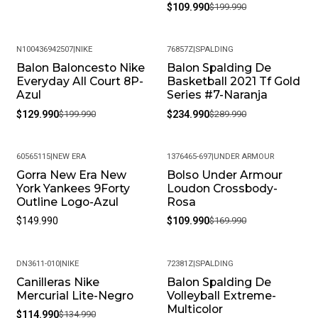
$109.990
$199.990
N100436942507
|
NIKE
76857Z
|
SPALDING
Balon Baloncesto Nike
Balon Spalding De
-35%
-19%
Everyday All Court 8P-
Basketball 2021 Tf Gold
Azul
Series #7-Naranja
$129.990
$199.990
$234.990
$289.990
60565115
|
NEW ERA
1376465-697
|
UNDER ARMOUR
Gorra New Era New
Bolso Under Armour
-35%
York Yankees 9Forty
Loudon Crossbody-
Outline Logo-Azul
Rosa
$149.990
$109.990
$169.990
DN3611-010
|
NIKE
72381Z
|
SPALDING
Canilleras Nike
Balon Spalding De
-15%
-19%
Mercurial Lite-Negro
Volleyball Extreme-
Multicolor
$114.990
$134.990