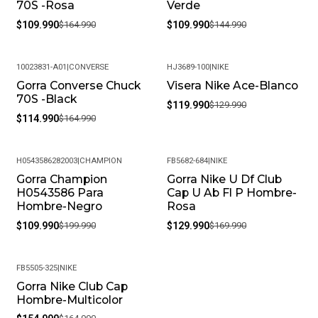
70S -Rosa
Verde
$109.990
$164.990
$109.990
$144.990
10023831-A01
|
CONVERSE
HJ3689-100
|
NIKE
Gorra Converse Chuck
Visera Nike Ace-Blanco
-30%
-8%
70S -Black
$119.990
$129.990
$114.990
$164.990
H0543586282003
|
CHAMPION
FB5682-684
|
NIKE
Gorra Champion
Gorra Nike U Df Club
-45%
-24%
H0543586 Para
Cap U Ab Fl P Hombre-
Hombre-Negro
Rosa
$109.990
$199.990
$129.990
$169.990
FB5505-325
|
NIKE
Gorra Nike Club Cap
-6%
Hombre-Multicolor