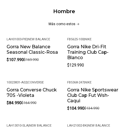
Hombre
Más como estos
LAH01003-PIE
|
NEW BALANCE
FB5625-100
|
NIKE
Gorra New Balance
Gorra Nike Dri-Fit
-36%
Seasonal Classic-Rosa
Training Club Cap-
Blanco
$107.990
$169.990
$129.990
10023831-A02
|
CONVERSE
FB5368-247
|
NIKE
Gorra Converse Chuck
Gorra Nike Sportswear
-48%
-22%
70S -Violeta
Club Cap Fut Wsh-
Caqui
$84.990
$164.990
$104.990
$134.990
LAH13010-SLA
|
NEW BALANCE
LAH21002-BK
|
NEW BALANCE