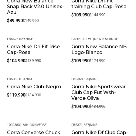
Gorra New Balance
Gorra Nike Dri-Fit
-40%
-24%
Snap Back V2.0 Unisex-
training Club Cap-Rosa
Azul
$109.990
$144.990
$89.990
$149.990
FB5623-629
|
NIKE
LAH21002-WT
|
NEW BALANCE
Gorra Nike Dri Fit Rise
Gorra New Balance NB
-25%
-37%
Cap-Rosa
Logo-Blanco
$104.990
$139.990
$109.990
$174.990
FB5369-010
|
NIKE
FB5368-325
|
NIKE
Gorra Nike Club-Negro
Gorra Nike Sportswear
-11%
-22%
Club Cap Fut Wsh-
$119.990
$134.990
Verde Oliva
$104.990
$134.990
10023831-A04
|
CONVERSE
FB5371-357
|
NIKE
Gorra Converse Chuck
Gorra Nike Df Club Cap-
-33%
-24%