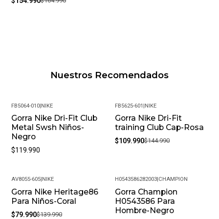
$154.990
$164.990
Nuestros Recomendados
FB5064-010
|
NIKE
FB5625-601
|
NIKE
Gorra Nike Dri-Fit Club
Gorra Nike Dri-Fit
-24%
Metal Swsh Niños-
training Club Cap-Rosa
Negro
$109.990
$144.990
$119.990
AV8055-605
|
NIKE
H0543586282003
|
CHAMPION
Gorra Nike Heritage86
Gorra Champion
-43%
-45%
Para Niños-Coral
H0543586 Para
Hombre-Negro
$79.990
$139.990