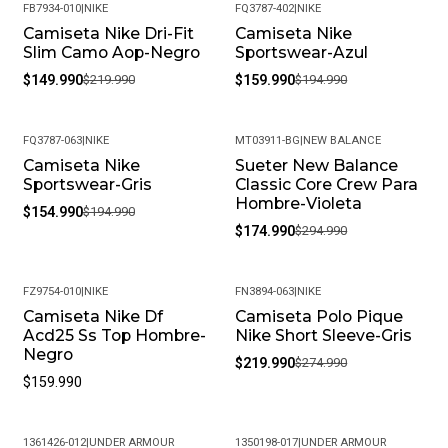
FB7934-010
|
NIKE
FQ3787-402
|
NIKE
Camiseta Nike Dri-Fit
Camiseta Nike
-32%
-18%
Slim Camo Aop-Negro
Sportswear-Azul
$149.990
$219.990
$159.990
$194.990
FQ3787-063
|
NIKE
MT03911-BG
|
NEW BALANCE
Camiseta Nike
Sueter New Balance
-21%
-41%
Sportswear-Gris
Classic Core Crew Para
Hombre-Violeta
$154.990
$194.990
$174.990
$294.990
FZ9754-010
|
NIKE
FN3894-063
|
NIKE
Camiseta Nike Df
Camiseta Polo Pique
-20%
Acd25 Ss Top Hombre-
Nike Short Sleeve-Gris
Negro
$219.990
$274.990
$159.990
1361426-012
|
UNDER ARMOUR
1350198-017
|
UNDER ARMOUR