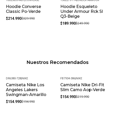
10023859-A07
|
CONVERSE
1382279-114
|
UNDER ARMOUR
Hoodie Converse
Hoodie Esqueleto
-35%
-24%
Classic Po-Verde
Under Armour Rck Sl
Q3-Beige
$214.990
$329.990
$189.990
$249.990
Nuestros Recomendados
DR6380-728
|
NIKE
FB7934-386
|
NIKE
Camiseta Nike Los
Camiseta Nike Dri-Fit
-21%
-30%
Angeles Lakers
Slim Camo Aop-Verde
Swingman-Amarillo
$154.990
$219.990
$154.990
$194.990