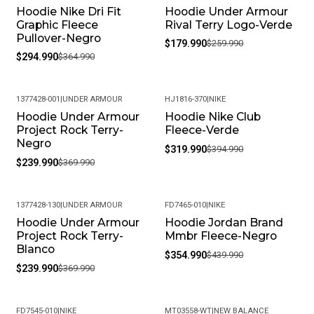
Hoodie Nike Dri Fit
Hoodie Under Armour
-19%
-31%
Graphic Fleece
Rival Terry Logo-Verde
Pullover-Negro
$179.990
$259.990
$294.990
$364.990
1377428-001
|
UNDER ARMOUR
HJ1816-370
|
NIKE
Hoodie Under Armour
Hoodie Nike Club
-35%
-19%
Project Rock Terry-
Fleece-Verde
Negro
$319.990
$394.990
$239.990
$369.990
1377428-130
|
UNDER ARMOUR
FD7465-010
|
NIKE
Hoodie Under Armour
Hoodie Jordan Brand
-35%
-19%
Project Rock Terry-
Mmbr Fleece-Negro
Blanco
$354.990
$439.990
$239.990
$369.990
FD7545-010
|
NIKE
MT03558-WT
|
NEW BALANCE