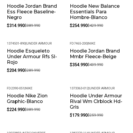
Hoodie Jordan Brand
Hoodie New Balance
-19%
-41%
Ess Fleece Baseline-
Essentials Para
Negro
Hombre-Blanco
$314.990
$389.990
$254.990
$429.990
1374501-890
|
UNDER ARMOUR
FD7465-200
|
NIKE
Hoodie Esqueleto
Hoodie Jordan Brand
-29%
-19%
Under Armour Rfs Sl-
Mmbr Fleece-Beige
Rojo
$354.990
$439.990
$204.990
$289.990
FD2390-051
|
NIKE
1373363-012
|
UNDER ARMOUR
Hoodie Nike Zion
Hoodie Under Armour
-42%
-31%
Graphic-Blanco
Rival Wm Clrblock Hd-
Gris
$224.990
$389.990
$179.990
$259.990