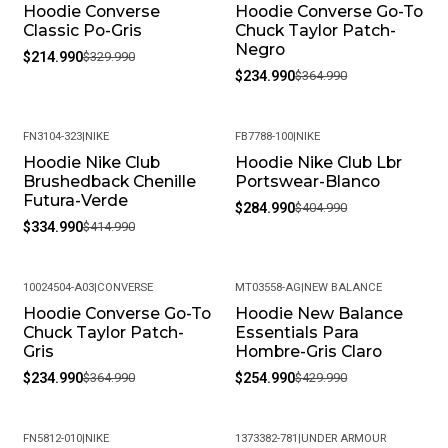
Hoodie Converse
Hoodie Converse Go-To
-35%
-36%
Classic Po-Gris
Chuck Taylor Patch-
Negro
$214.990
$329.990
$234.990
$364.990
FN3104-323
|
NIKE
FB7788-100
|
NIKE
Hoodie Nike Club
Hoodie Nike Club Lbr
-19%
-30%
Brushedback Chenille
Portswear-Blanco
Futura-Verde
$284.990
$404.990
$334.990
$414.990
10024504-A03
|
CONVERSE
MT03558-AG
|
NEW BALANCE
Hoodie Converse Go-To
Hoodie New Balance
-36%
-41%
Chuck Taylor Patch-
Essentials Para
Gris
Hombre-Gris Claro
$234.990
$364.990
$254.990
$429.990
FN5812-010
|
NIKE
1373382-781
|
UNDER ARMOUR