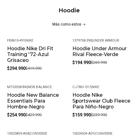
Hoodie
Más como estos
FB8610-491
|
NIKE
1379758-390
|
UNDER ARMOUR
Hoodie Nike Dri Fit
Hoodie Under Armour
-30%
-28%
Training '72-Azul
Rival Fleece-Verde
Grisaceo
$194.990
$269.990
$294.990
$419.990
MT03558-BK
|
NEW BALANCE
CJ7861-017
|
NIKE
Hoodie New Balance
Hoodie Nike
-41%
-33%
Essentials Para
Sportswear Club Fleece
Hombre-Negro
Para Niño-Negro
$254.990
$429.990
$159.990
$239.990
10023859-A04
|
CONVERSE
10024504-A01
|
CONVERSE