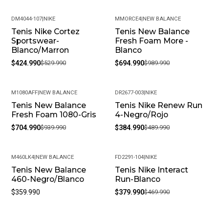
DM4044-107
|
NIKE
MMORCE4
|
NEW BALANCE
Tenis Nike Cortez
Tenis New Balance
-20%
-30%
Sportswear-
Fresh Foam More -
Blanco/Marron
Blanco
$424.990
$529.990
$694.990
$989.990
M1080AFF
|
NEW BALANCE
DR2677-003
|
NIKE
Tenis New Balance
Tenis Nike Renew Run
-25%
-21%
Fresh Foam 1080-Gris
4-Negro/Rojo
$704.990
$939.990
$384.990
$489.990
M460LK4
|
NEW BALANCE
FD2291-104
|
NIKE
Tenis New Balance
Tenis Nike Interact
-19%
460-Negro/Blanco
Run-Blanco
$359.990
$379.990
$469.990