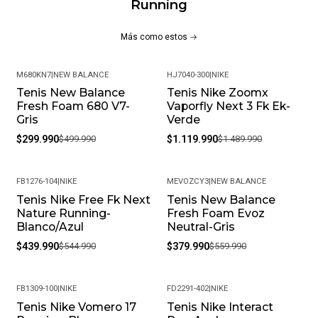
Running
Más como estos
M680KN7
|
NEW BALANCE
HJ7040-300
|
NIKE
Tenis New Balance
Tenis Nike Zoomx
-40%
-25%
Fresh Foam 680 V7-
Vaporfly Next 3 Fk Ek-
Gris
Verde
$299.990
$499.990
$1.119.990
$1.489.990
FB1276-104
|
NIKE
MEVOZCY3
|
NEW BALANCE
Tenis Nike Free Fk Next
Tenis New Balance
-19%
-32%
Nature Running-
Fresh Foam Evoz
Blanco/Azul
Neutral-Gris
$439.990
$544.990
$379.990
$559.990
FB1309-100
|
NIKE
FD2291-402
|
NIKE
Tenis Nike Vomero 17
Tenis Nike Interact
-20%
-20%