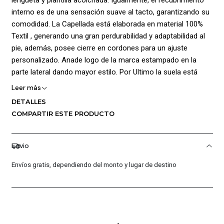
interno es de una sensación suave al tacto, garantizando su
comodidad. La Capellada está elaborada en material 100%
Textil , generando una gran perdurabilidad y adaptabilidad al
pie, además, posee cierre en cordones para un ajuste
personalizado. Anade logo de la marca estampado en la
parte lateral dando mayor estilo. Por Ultimo la suela está
fabricada en material 100% Caucho con grabado de tracción
Leer más
permitiendo una buena sujeción en diferentes superficies.
DETALLES
Composición: Capellada: 100% Textil, Forro: 100% Textil,
COMPARTIR ESTE PRODUCTO
Suela: 100% Caucho.
Envio
Envíos gratis, dependiendo del monto y lugar de destino