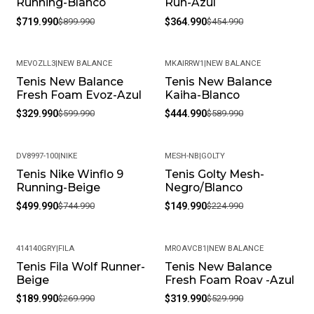
Running-Blanco
Run-Azul
$719.990
$899.990
$364.990
$454.990
MEVOZLL3
|
NEW BALANCE
MKAIRRW1
|
NEW BALANCE
Tenis New Balance
Tenis New Balance
-45%
-25%
Fresh Foam Evoz-Azul
Kaiha-Blanco
$329.990
$599.990
$444.990
$589.990
DV8997-100
|
NIKE
MESH-NB
|
GOLTY
Tenis Nike Winflo 9
Tenis Golty Mesh-
-33%
-33%
Running-Beige
Negro/Blanco
$499.990
$744.990
$149.990
$224.990
414140GRY
|
FILA
MROAVCB1
|
NEW BALANCE
Tenis Fila Wolf Runner-
Tenis New Balance
-30%
-40%
Beige
Fresh Foam Roav -Azul
$189.990
$269.990
$319.990
$529.990