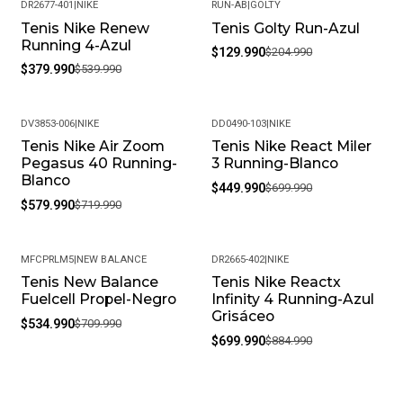
DR2677-401
|
NIKE
RUN-AB
|
GOLTY
Tenis Nike Renew
Tenis Golty Run-Azul
-30%
-37%
Running 4-Azul
$129.990
$204.990
$379.990
$539.990
DV3853-006
|
NIKE
DD0490-103
|
NIKE
Tenis Nike Air Zoom
Tenis Nike React Miler
-19%
-36%
Pegasus 40 Running-
3 Running-Blanco
Blanco
$449.990
$699.990
$579.990
$719.990
MFCPRLM5
|
NEW BALANCE
DR2665-402
|
NIKE
Tenis New Balance
Tenis Nike Reactx
-25%
-21%
Fuelcell Propel-Negro
Infinity 4 Running-Azul
Grisáceo
$534.990
$709.990
$699.990
$884.990