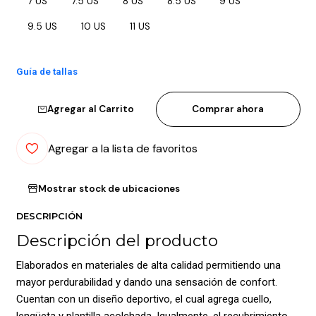
7 US
7.5 US
8 US
8.5 US
9 US
9.5 US
10 US
11 US
Guía de tallas
Agregar al Carrito
Comprar ahora
Agregar a la lista de favoritos
Mostrar stock de ubicaciones
DESCRIPCIÓN
Descripción del producto
Elaborados en materiales de alta calidad permitiendo una
mayor perdurabilidad y dando una sensación de confort.
Cuentan con un diseño deportivo, el cual agrega cuello,
lengüeta y plantilla acolchada. Igualmente, el recubrimiento