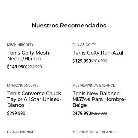
Nuestros Recomendados
MESH-NB
|
GOLTY
RUN-AB
|
GOLTY
Tenis Golty Mesh-
Tenis Golty Run-Azul
-33%
-37%
Negro/Blanco
$129.990
$204.990
$149.990
$224.990
M7652C
|
CONVERSE
ML574EVW
|
NEW BALANCE
Tenis Converse Chuck
Tenis New Balance
-9%
Taylor All Star Unisex-
Ml574e Para Hombre-
Blanco
Beige
$299.990
$479.990
$529.990
DV0740-004
|
NIKE
MFCPRCB5
|
NEW BALANCE