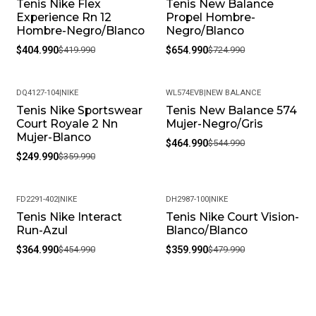
Tenis Nike Flex
Tenis New Balance
-4%
-10%
Experience Rn 12
Propel Hombre-
Hombre-Negro/Blanco
Negro/Blanco
$404.990
$419.990
$654.990
$724.990
DQ4127-104
|
NIKE
WL574EVB
|
NEW BALANCE
Tenis Nike Sportswear
Tenis New Balance 574
-31%
-15%
Court Royale 2 Nn
Mujer-Negro/Gris
Mujer-Blanco
$464.990
$544.990
$249.990
$359.990
FD2291-402
|
NIKE
DH2987-100
|
NIKE
Tenis Nike Interact
Tenis Nike Court Vision-
-20%
-25%
Run-Azul
Blanco/Blanco
$364.990
$454.990
$359.990
$479.990