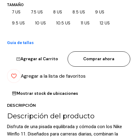
TAMAÑO
7 US
7.5 US
8 US
8.5 US
9 US
9.5 US
10 US
10.5 US
11 US
12 US
Guía de tallas
Agregar al Carrito
Comprar ahora
Agregar a la lista de favoritos
Mostrar stock de ubicaciones
DESCRIPCIÓN
Descripción del producto
Disfruta de una pisada equilibrada y cómoda con los Nike
Winflo 11. Diseñados para carreras diarias, combinan la