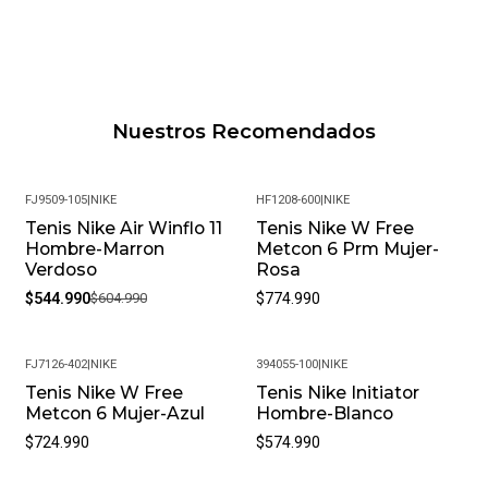
Nuestros Recomendados
FJ9509-105
|
NIKE
HF1208-600
|
NIKE
Tenis Nike Air Winflo 11
Tenis Nike W Free
-10%
Hombre-Marron
Metcon 6 Prm Mujer-
Verdoso
Rosa
$544.990
$604.990
$774.990
FJ7126-402
|
NIKE
394055-100
|
NIKE
Tenis Nike W Free
Tenis Nike Initiator
Metcon 6 Mujer-Azul
Hombre-Blanco
$724.990
$574.990