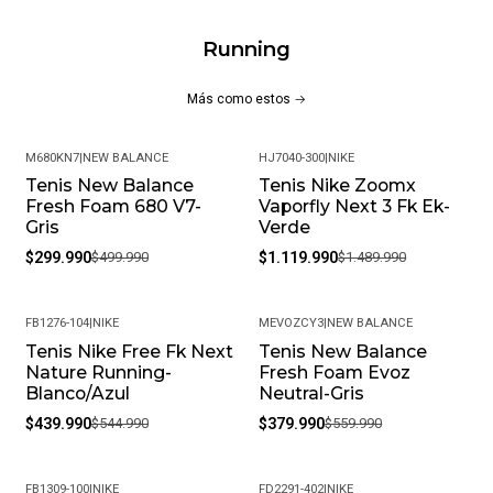
Sí, todos nuestros productos son 100% originales. Somos
distribuidores autorizados de la marca, garantizando
Running
autenticidad en cada compra.
¿Cuál es la política de garantías?
Más como estos
Ofrecemos una garantía de 30 días por defectos de
fabricación. Si encuentras algún inconveniente,
M680KN7
|
NEW BALANCE
HJ7040-300
|
NIKE
contáctanos y lo resolveremos.
Tenis New Balance
Tenis Nike Zoomx
-40%
-25%
Fresh Foam 680 V7-
Vaporfly Next 3 Fk Ek-
¿Es posible cambiar la talla?
Gris
Verde
Claro, aceptamos cambios de talla siempre que el
$299.990
$499.990
$1.119.990
$1.489.990
producto esté en perfectas condiciones y con su empaque
original.
¿Cuál es su política de devoluciones?
FB1276-104
|
NIKE
MEVOZCY3
|
NEW BALANCE
Si no estás satisfecho, contamos con una política de
Tenis Nike Free Fk Next
Tenis New Balance
-19%
-32%
devoluciones flexible. Queremos que tu experiencia de
Nature Running-
Fresh Foam Evoz
Blanco/Azul
Neutral-Gris
compra sea completamente satisfactoria.
$439.990
$544.990
$379.990
$559.990
FB1309-100
|
NIKE
FD2291-402
|
NIKE