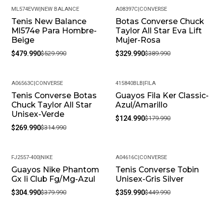
ML574EVW
|
NEW BALANCE
A08397C
|
CONVERSE
Tenis New Balance
Botas Converse Chuck
-9%
-15%
Ml574e Para Hombre-
Taylor All Star Eva Lift
Beige
Mujer-Rosa
$479.990
$529.990
$329.990
$389.990
A06563C
|
CONVERSE
415840BLB
|
FILA
Tenis Converse Botas
Guayos Fila Ker Classic-
-14%
-31%
Chuck Taylor All Star
Azul/Amarillo
Unisex-Verde
$124.990
$179.990
$269.990
$314.990
FJ2557-400
|
NIKE
A04616C
|
CONVERSE
Guayos Nike Phantom
Tenis Converse Tobin
-20%
-20%
Gx Ii Club Fg/Mg-Azul
Unisex-Gris Silver
$304.990
$379.990
$359.990
$449.990