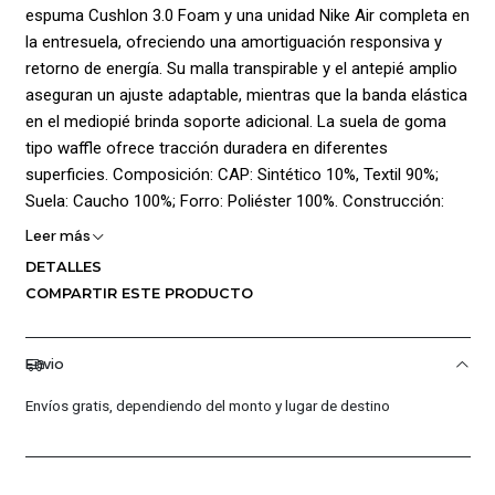
espuma Cushlon 3.0 Foam y una unidad Nike Air completa en
la entresuela, ofreciendo una amortiguación responsiva y
retorno de energía. Su malla transpirable y el antepié amplio
aseguran un ajuste adaptable, mientras que la banda elástica
en el mediopié brinda soporte adicional. La suela de goma
tipo waffle ofrece tracción duradera en diferentes
superficies. Composición: CAP: Sintético 10%, Textil 90%;
Suela: Caucho 100%; Forro: Poliéster 100%. Construcción:
Pegado-cosido.
Leer más
DETALLES
¡Ventajas de Comprar en Pacific Sport Colombia!:
COMPARTIR ESTE PRODUCTO
Calidad Garantizada.
Distribuidores Autorizados.
Envio
Confianza Total.
Servicio al Cliente Premium.
Envíos gratis, dependiendo del monto y lugar de destino
Preguntas Frecuentes
¿Los productos son originales?