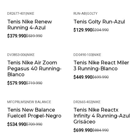
DR2677-401
|
NIKE
RUN-AB
|
GOLTY
Tenis Nike Renew
Tenis Golty Run-Azul
-30%
-37%
Running 4-Azul
$129.990
$204.990
$379.990
$539.990
DV3853-006
|
NIKE
DD0490-103
|
NIKE
Tenis Nike Air Zoom
Tenis Nike React Miler
-19%
-36%
Pegasus 40 Running-
3 Running-Blanco
Blanco
$449.990
$699.990
$579.990
$719.990
MFCPRLM5
|
NEW BALANCE
DR2665-402
|
NIKE
Tenis New Balance
Tenis Nike Reactx
-25%
-21%
Fuelcell Propel-Negro
Infinity 4 Running-Azul
Grisáceo
$534.990
$709.990
$699.990
$884.990