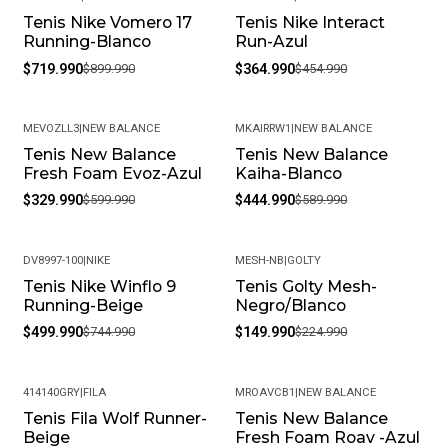
Tenis Nike Vomero 17
Tenis Nike Interact
-20%
-20%
Running-Blanco
Run-Azul
$719.990
$899.990
$364.990
$454.990
MEVOZLL3
|
NEW BALANCE
MKAIRRW1
|
NEW BALANCE
Tenis New Balance
Tenis New Balance
-45%
-25%
Fresh Foam Evoz-Azul
Kaiha-Blanco
$329.990
$599.990
$444.990
$589.990
DV8997-100
|
NIKE
MESH-NB
|
GOLTY
Tenis Nike Winflo 9
Tenis Golty Mesh-
-33%
-33%
Running-Beige
Negro/Blanco
$499.990
$744.990
$149.990
$224.990
414140GRY
|
FILA
MROAVCB1
|
NEW BALANCE
Tenis Fila Wolf Runner-
Tenis New Balance
-30%
-40%
Beige
Fresh Foam Roav -Azul