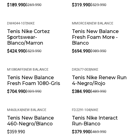
$189.990
$269.990
$319.990
$529.990
DM4044-107
|
NIKE
MMORCE4
|
NEW BALANCE
Tenis Nike Cortez
Tenis New Balance
-20%
-30%
Sportswear-
Fresh Foam More -
Blanco/Marron
Blanco
$424.990
$529.990
$694.990
$989.990
M1080AFF
|
NEW BALANCE
DR2677-003
|
NIKE
Tenis New Balance
Tenis Nike Renew Run
-25%
-21%
Fresh Foam 1080-Gris
4-Negro/Rojo
$704.990
$939.990
$384.990
$489.990
M460LK4
|
NEW BALANCE
FD2291-104
|
NIKE
Tenis New Balance
Tenis Nike Interact
-19%
460-Negro/Blanco
Run-Blanco
$359.990
$379.990
$469.990